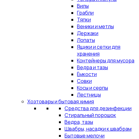
Вилы
Грабли
Тяпки
Веники и метлы
Держаки
Лопаты
Ящики и сетки для
хранения
Контейнеры для мусора
Ведра и тазы
Ёмкости
Совки
Косы и серпы
Лестницы
Хозтовары и бытовая химия
Средства для дезинфекции
Стиральный порошок
Ведра, тазы
Швабры, насадки к швабрам
Бытовые мелочи