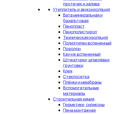
протечек и залива
Утеплитель и звукоизоляция
Вата минеральная и
базальтовая
Пенопласт
Пенополистирол
Техническая изоляция
Полиэтилен вспененный
Поролон
Каучук вспененный
Штукатурки, шпаклёвки,
грунтовки
Клея
Стеклосетка
Плёнки и мембраны
Вспомогательные
материалы
Строительная химия
Герметики, силиконы
Пена монтажная