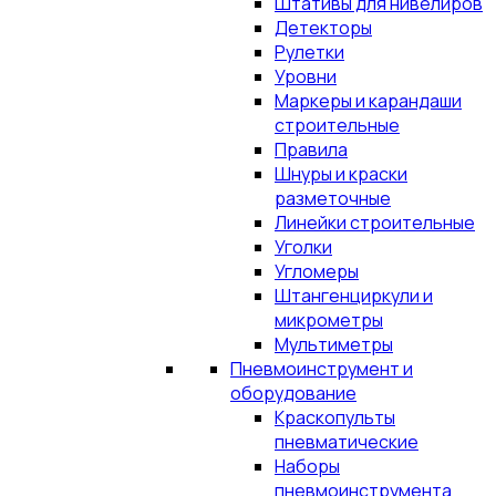
Штативы для нивелиров
Детекторы
Рулетки
Уровни
Маркеры и карандаши
строительные
Правила
Шнуры и краски
разметочные
Линейки строительные
Уголки
Угломеры
Штангенциркули и
микрометры
Мультиметры
Пневмоинструмент и
оборудование
Краскопульты
пневматические
Наборы
пневмоинструмента