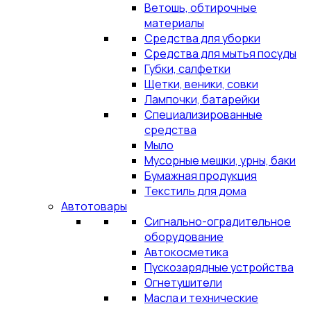
Ветошь, обтирочные
материалы
Средства для уборки
Средства для мытья посуды
Губки, салфетки
Щетки, веники, совки
Лампочки, батарейки
Специализированные
средства
Мыло
Мусорные мешки, урны, баки
Бумажная продукция
Текстиль для дома
Автотовары
Сигнально-оградительное
оборудование
Автокосметика
Пускозарядные устройства
Огнетушители
Масла и технические