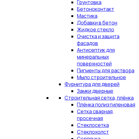
Грунтовка
Бетоноконтакт
Мастика
Добавки в бетон
Жидкое стекло
Очистка и защита
фасадов
Антисептик для
минеральных
поверхностей
Пигменты для раствора
Мыло строительное
Фурнитура для дверей
Замки дверные
Строительная сетка, плёнка
Плёнка полиэтиленовая
Сетка сварная,
просечная
Стеклосетка
Стеклохолст
Серпянка