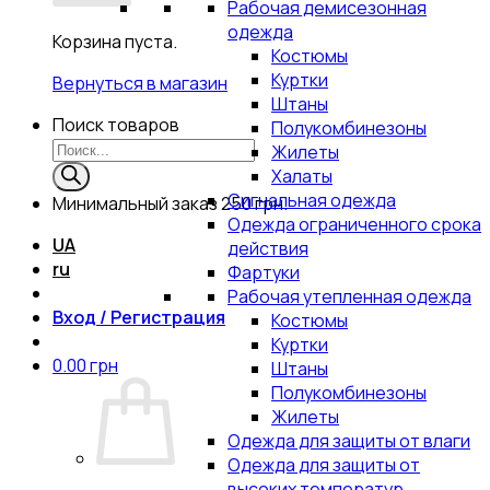
Рабочая демисезонная
одежда
Корзина пуста.
Костюмы
Куртки
Вернуться в магазин
Штаны
Поиск товаров
Полукомбинезоны
Жилеты
Халаты
Сигнальная одежда
Минимальный заказ
250 грн.
Одежда ограниченного срока
UA
действия
ru
Фартуки
Рабочая утепленная одежда
Вход / Регистрация
Костюмы
Куртки
0.00
грн
Штаны
Полукомбинезоны
Жилеты
Одежда для защиты от влаги
Одежда для защиты от
высоких температур