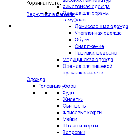
Корзина пуста.
Химстойкая одежда
Одежда для охраны,
Вернуться в магазин
камуфляж
Демисезонная одежда
Утепленная одежда
Обувь
Снаряжение
Нашивки, шевроны
Медицинская одежда
Одежда для пищевой
промышленности
Одежда
Головные уборы
Худи
Жилетки
Свитшоты
Флисовые кофты
Майки
Штаны и шорты
Ветровки