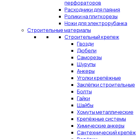
перфораторов
Расходники для паяния
Ролики на плиткорезы
Ножи для электрорубанка
Строительные материалы
Строительный крепеж
Гвозди
Дюбели
Саморезы
Шурупы
Анкеры
Уголки крепёжные
Заклёпки строительные
Болты
Гайки
Шайбы
Хомуты металлические
Крепёжные системы
Химические анкеры
Сантехнический крепёж