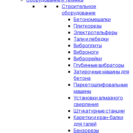
Строительное
оборудование
Бетономешалки
Плиткорезы
Электротельферы
Тали и лебедки
Виброплиты
Виброноги
Виброрейки
Глубинные вибраторы
Затирочные машины для
бетона
Паркетошлифовальные
машины
Установки алмазного
сверления
Штукатурные станции
Каретки и кран-балки
для талей
Бензорезы