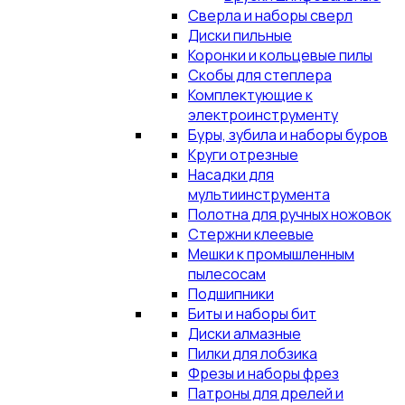
Сверла и наборы сверл
Диски пильные
Коронки и кольцевые пилы
Скобы для степлера
Комплектующие к
электроинструменту
Буры, зубила и наборы буров
Круги отрезные
Насадки для
мультиинструмента
Полотна для ручных ножовок
Стержни клеевые
Мешки к промышленным
пылесосам
Подшипники
Биты и наборы бит
Диски алмазные
Пилки для лобзика
Фрезы и наборы фрез
Патроны для дрелей и