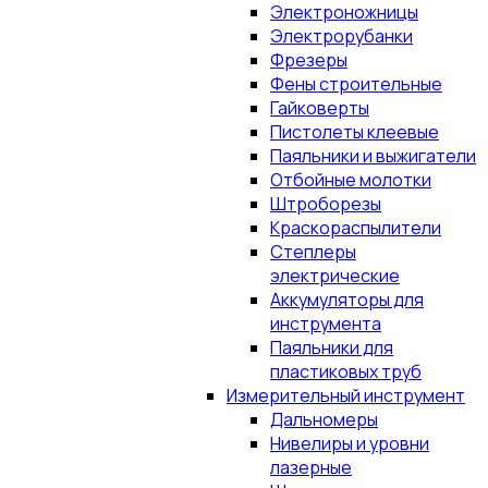
Электроножницы
Электрорубанки
Фрезеры
Фены строительные
Гайковерты
Пистолеты клеевые
Паяльники и выжигатели
Отбойные молотки
Штроборезы
Краскораспылители
Степлеры
электрические
Аккумуляторы для
инструмента
Паяльники для
пластиковых труб
Измерительный инструмент
Дальномеры
Нивелиры и уровни
лазерные