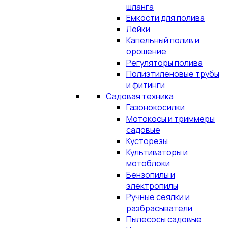
шланга
Емкости для полива
Лейки
Капельный полив и
орошение
Регуляторы полива
Полиэтиленовые трубы
и фитинги
Садовая техника
Газонокосилки
Мотокосы и триммеры
садовые
Кусторезы
Культиваторы и
мотоблоки
Бензопилы и
электропилы
Ручные сеялки и
разбрасыватели
Пылесосы садовые