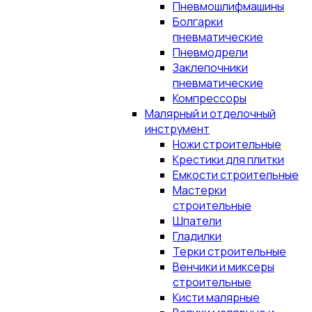
Пневмошлифмашины
Болгарки
пневматические
Пневмодрели
Заклепочники
пневматические
Компрессоры
Малярный и отделочный
инструмент
Ножи строительные
Крестики для плитки
Емкости строительные
Мастерки
строительные
Шпатели
Гладилки
Терки строительные
Венчики и миксеры
строительные
Кисти малярные