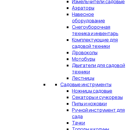
Измельчители садовые
Аэраторы
Навесное
оборудование
Снегоуборочная
техника и инвентарь
Комплектующие для
садовой техники
Дровоколы
Мотобуры
Двигатели для садовой
техники
Лестницы
Садовые инструменты
Ножницы садовые
Секаторы и сучкорезы
Пилы и ножовки
Ручной инструмент для
сада
Тачки
Топоры и колуны