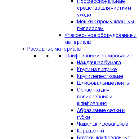
Профессиональные
средства для чистки и
ухода
Мешки к промышленным
пылесосам
Упаковочное оборудование и
материалы
Расходные материалы
Шлифование и полирование
Наждачная бумага
Круги на липучке
Круги лепестковые
Шлифовальные ленты
Оснастка для
полирования и
шлифования
Абразивные сетки и
губки
Чашки шлифовальные
Кордщётки
Бруски шлифовальные