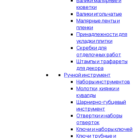
Валики малярные и
кюветки
Валики игольчатые
Малярные ленты и
пленки
Принадлежности для
укладки плитки
Скребки для
отделочных работ
Штампы и трафареты
для декора
Ручной инструмент
Наборы инструментов
Молотки, киянки и
кувалды
Шарнирно-губцевый
инструмент
Отвертки и наборы
отверток
Ключи и наборы ключей
Ключи трубные и