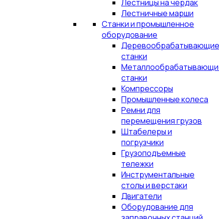
Лестницы на чердак
Лестничные марши
Станки и промышленное
оборудование
Деревообрабатывающи
станки
Металлообрабатывающи
станки
Компрессоры
Промышленные колеса
Ремни для
перемещения грузов
Штабелеры и
погрузчики
Грузоподъемные
тележки
Инструментальные
столы и верстаки
Двигатели
Оборудование для
заправочных станций