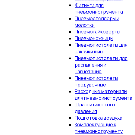
Фитинги для
пневмоинструмента
Пневмостеплеры и
молотки
Пневмогайковерты
Пневмоножницы
Пневмопистолеты для
накачки шин
Пневмопистолеты для
распыления и
нагнетания
Пневмопистолеты
продувочные
Расходные материалы
для пневмоинструмента
Шланги высокого
давления
Подготовка воздуха
Комплектующие к
пневмоинструменту