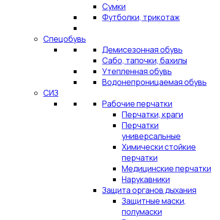
Сумки
Футболки, трикотаж
Спецобувь
Демисезонная обувь
Сабо, тапочки, бахилы
Утепленная обувь
Водонепроницаемая обувь
СИЗ
Рабочие перчатки
Перчатки, краги
Перчатки
универсальные
Химически стойкие
перчатки
Медицинские перчатки
Нарукавники
Защита органов дыхания
Защитные маски,
полумаски