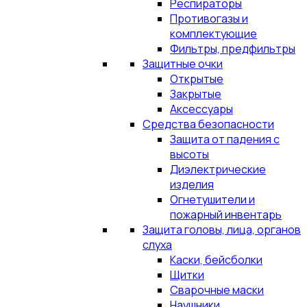
Респираторы
Противогазы и
комплектующие
Фильтры, предфильтры
Защитные очки
Открытые
Закрытые
Аксессуары
Средства безопасности
Защита от падения с
высоты
Диэлектрические
изделия
Огнетушители и
пожарный инвентарь
Защита головы, лица, органов
слуха
Каски, бейсболки
Щитки
Сварочные маски
Наушники