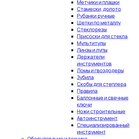
Метчики и плашки
Стамески, долото
Рубанки ручные
Щетки по металлу
Стеклорезы
Присоски для стекла
Мультитулы
Линзы и лупы
Держатели
инструментов
Ломы и гвоздодеры
Зубила
Скобы для степлера
Правила
Баллонные и свечные
ключи
Ножи строительные
Автоинструмент
Специализированный
инструмент
Оборудование и техника