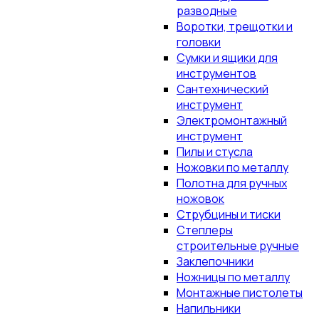
разводные
Воротки, трещотки и
головки
Сумки и ящики для
инструментов
Сантехнический
инструмент
Электромонтажный
инструмент
Пилы и стусла
Ножовки по металлу
Полотна для ручных
ножовок
Струбцины и тиски
Степлеры
строительные ручные
Заклепочники
Ножницы по металлу
Монтажные пистолеты
Напильники