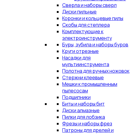
Сверла и наборы сверл
Диски пильные
Коронки и кольцевые пилы
Скобы для степлера
Комплектующие к
электроинструменту
Буры, зубила и наборы буров
Круги отрезные
Насадки для
мультиинструмента
Полотна для ручных ножовок
Стержни клеевые
Мешки к промышленным
пылесосам
Подшипники
Биты и наборы бит
Диски алмазные
Пилки для лобзика
Фрезы и наборы фрез
Патроны для дрелей и