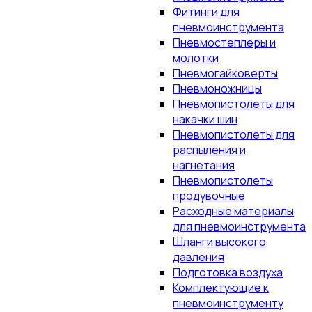
Фитинги для
пневмоинструмента
Пневмостеплеры и
молотки
Пневмогайковерты
Пневмоножницы
Пневмопистолеты для
накачки шин
Пневмопистолеты для
распыления и
нагнетания
Пневмопистолеты
продувочные
Расходные материалы
для пневмоинструмента
Шланги высокого
давления
Подготовка воздуха
Комплектующие к
пневмоинструменту