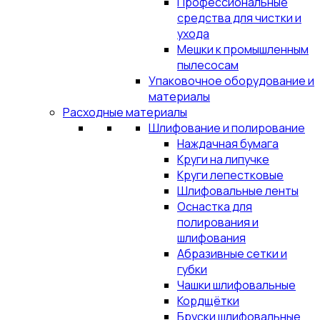
Профессиональные
средства для чистки и
ухода
Мешки к промышленным
пылесосам
Упаковочное оборудование и
материалы
Расходные материалы
Шлифование и полирование
Наждачная бумага
Круги на липучке
Круги лепестковые
Шлифовальные ленты
Оснастка для
полирования и
шлифования
Абразивные сетки и
губки
Чашки шлифовальные
Кордщётки
Бруски шлифовальные