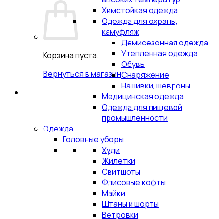
Химстойкая одежда
Одежда для охраны,
камуфляж
Демисезонная одежда
Утепленная одежда
Корзина пуста.
Обувь
Вернуться в магазин
Снаряжение
Нашивки, шевроны
Медицинская одежда
Одежда для пищевой
промышленности
Одежда
Головные уборы
Худи
Жилетки
Свитшоты
Флисовые кофты
Майки
Штаны и шорты
Ветровки