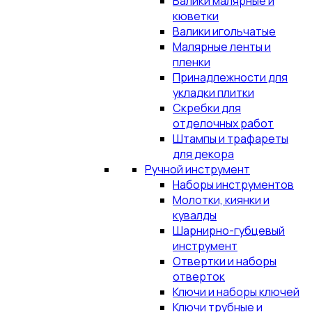
Валики малярные и
кюветки
Валики игольчатые
Малярные ленты и
пленки
Принадлежности для
укладки плитки
Скребки для
отделочных работ
Штампы и трафареты
для декора
Ручной инструмент
Наборы инструментов
Молотки, киянки и
кувалды
Шарнирно-губцевый
инструмент
Отвертки и наборы
отверток
Ключи и наборы ключей
Ключи трубные и