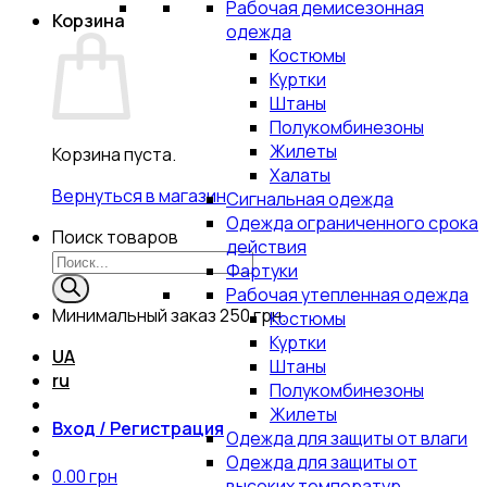
Рабочая демисезонная
Корзина
одежда
Костюмы
Куртки
Штаны
Полукомбинезоны
Жилеты
Корзина пуста.
Халаты
Вернуться в магазин
Сигнальная одежда
Одежда ограниченного срока
Поиск товаров
действия
Фартуки
Рабочая утепленная одежда
Минимальный заказ
250 грн.
Костюмы
Куртки
UA
Штаны
ru
Полукомбинезоны
Жилеты
Вход / Регистрация
Одежда для защиты от влаги
Одежда для защиты от
0.00
грн
высоких температур