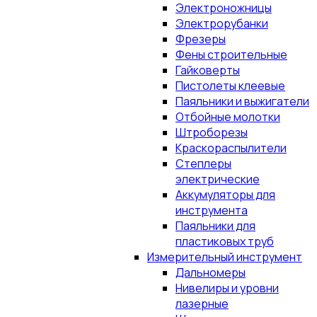
Электроножницы
Электрорубанки
Фрезеры
Фены строительные
Гайковерты
Пистолеты клеевые
Паяльники и выжигатели
Отбойные молотки
Штроборезы
Краскораспылители
Степлеры
электрические
Аккумуляторы для
инструмента
Паяльники для
пластиковых труб
Измерительный инструмент
Дальномеры
Нивелиры и уровни
лазерные