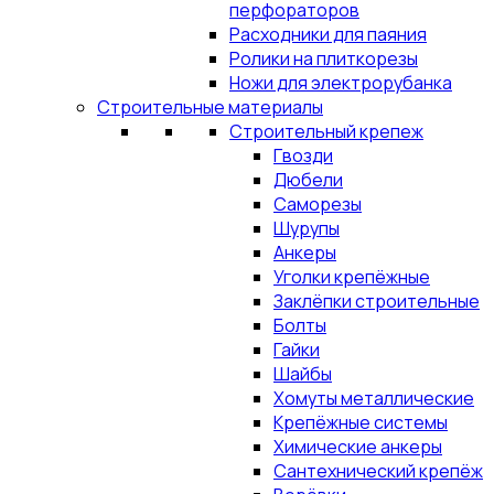
перфораторов
Расходники для паяния
Ролики на плиткорезы
Ножи для электрорубанка
Строительные материалы
Строительный крепеж
Гвозди
Дюбели
Саморезы
Шурупы
Анкеры
Уголки крепёжные
Заклёпки строительные
Болты
Гайки
Шайбы
Хомуты металлические
Крепёжные системы
Химические анкеры
Сантехнический крепёж