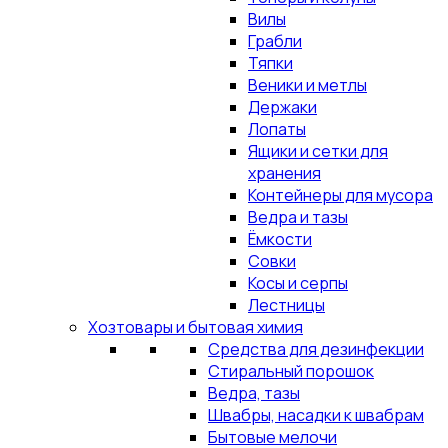
Вилы
Грабли
Тяпки
Веники и метлы
Держаки
Лопаты
Ящики и сетки для
хранения
Контейнеры для мусора
Ведра и тазы
Ёмкости
Совки
Косы и серпы
Лестницы
Хозтовары и бытовая химия
Средства для дезинфекции
Стиральный порошок
Ведра, тазы
Швабры, насадки к швабрам
Бытовые мелочи