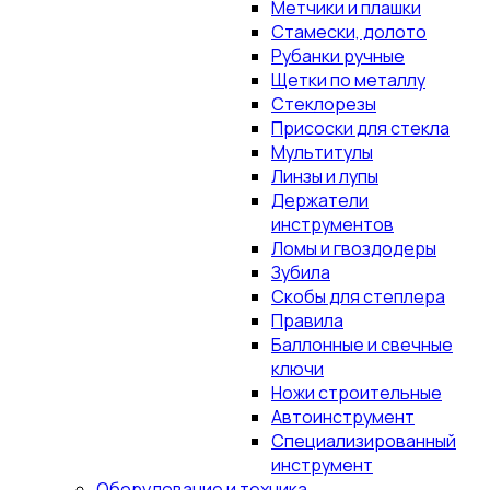
Метчики и плашки
Стамески, долото
Рубанки ручные
Щетки по металлу
Стеклорезы
Присоски для стекла
Мультитулы
Линзы и лупы
Держатели
инструментов
Ломы и гвоздодеры
Зубила
Скобы для степлера
Правила
Баллонные и свечные
ключи
Ножи строительные
Автоинструмент
Специализированный
инструмент
Оборудование и техника