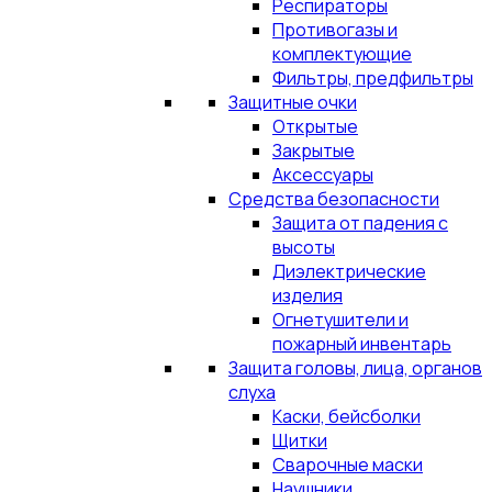
Респираторы
Противогазы и
комплектующие
Фильтры, предфильтры
Защитные очки
Открытые
Закрытые
Аксессуары
Средства безопасности
Защита от падения с
высоты
Диэлектрические
изделия
Огнетушители и
пожарный инвентарь
Защита головы, лица, органов
слуха
Каски, бейсболки
Щитки
Сварочные маски
Наушники