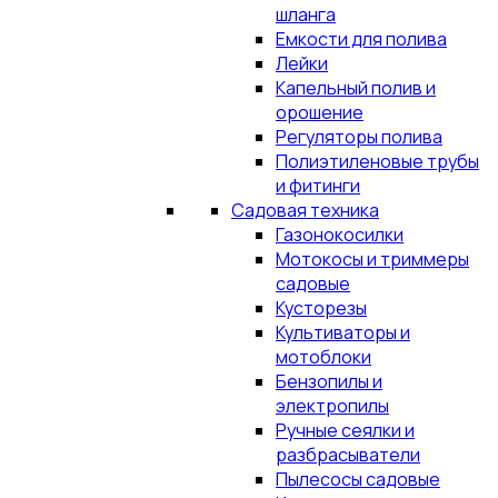
шланга
Емкости для полива
Лейки
Капельный полив и
орошение
Регуляторы полива
Полиэтиленовые трубы
и фитинги
Садовая техника
Газонокосилки
Мотокосы и триммеры
садовые
Кусторезы
Культиваторы и
мотоблоки
Бензопилы и
электропилы
Ручные сеялки и
разбрасыватели
Пылесосы садовые