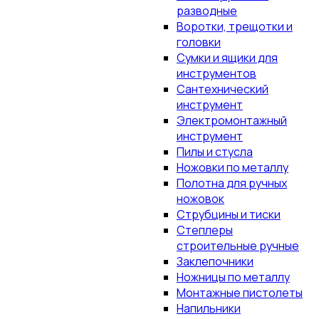
разводные
Воротки, трещотки и
головки
Сумки и ящики для
инструментов
Сантехнический
инструмент
Электромонтажный
инструмент
Пилы и стусла
Ножовки по металлу
Полотна для ручных
ножовок
Струбцины и тиски
Степлеры
строительные ручные
Заклепочники
Ножницы по металлу
Монтажные пистолеты
Напильники