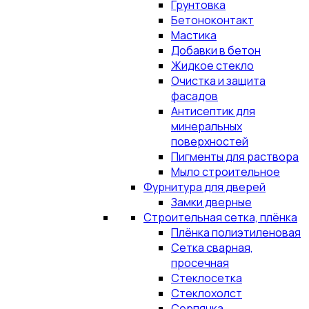
Грунтовка
Бетоноконтакт
Мастика
Добавки в бетон
Жидкое стекло
Очистка и защита
фасадов
Антисептик для
минеральных
поверхностей
Пигменты для раствора
Мыло строительное
Фурнитура для дверей
Замки дверные
Строительная сетка, плёнка
Плёнка полиэтиленовая
Сетка сварная,
просечная
Стеклосетка
Стеклохолст
Серпянка