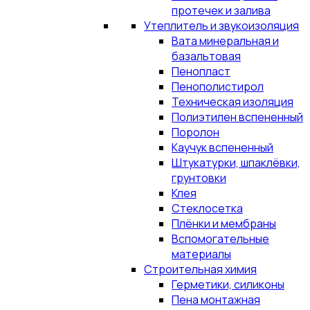
протечек и залива
Утеплитель и звукоизоляция
Вата минеральная и
базальтовая
Пенопласт
Пенополистирол
Техническая изоляция
Полиэтилен вспененный
Поролон
Каучук вспененный
Штукатурки, шпаклёвки,
грунтовки
Клея
Стеклосетка
Плёнки и мембраны
Вспомогательные
материалы
Строительная химия
Герметики, силиконы
Пена монтажная