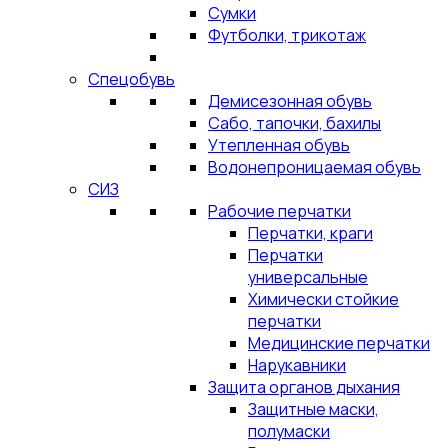
Сумки
Футболки, трикотаж
Спецобувь
Демисезонная обувь
Сабо, тапочки, бахилы
Утепленная обувь
Водонепроницаемая обувь
СИЗ
Рабочие перчатки
Перчатки, краги
Перчатки
универсальные
Химически стойкие
перчатки
Медицинские перчатки
Нарукавники
Защита органов дыхания
Защитные маски,
полумаски