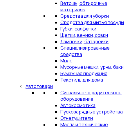
Ветошь, обтирочные
материалы
Средства для уборки
Средства для мытья посуды
Губки, салфетки
Щетки, веники, совки
Лампочки, батарейки
Специализированные
средства
Мыло
Мусорные мешки, урны, баки
Бумажная продукция
Текстиль для дома
Автотовары
Сигнально-оградительное
оборудование
Автокосметика
Пускозарядные устройства
Огнетушители
Масла и технические