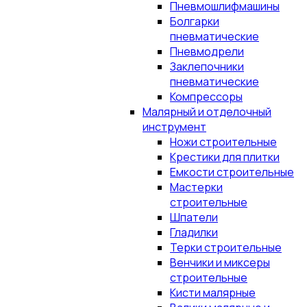
Пневмошлифмашины
Болгарки
пневматические
Пневмодрели
Заклепочники
пневматические
Компрессоры
Малярный и отделочный
инструмент
Ножи строительные
Крестики для плитки
Емкости строительные
Мастерки
строительные
Шпатели
Гладилки
Терки строительные
Венчики и миксеры
строительные
Кисти малярные