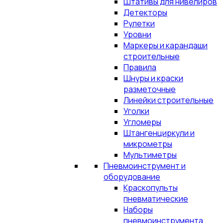
Штативы для нивелиров
Детекторы
Рулетки
Уровни
Маркеры и карандаши
строительные
Правила
Шнуры и краски
разметочные
Линейки строительные
Уголки
Угломеры
Штангенциркули и
микрометры
Мультиметры
Пневмоинструмент и
оборудование
Краскопульты
пневматические
Наборы
пневмоинструмента