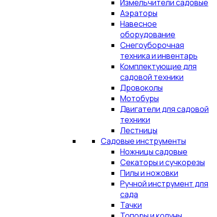
Измельчители садовые
Аэраторы
Навесное
оборудование
Снегоуборочная
техника и инвентарь
Комплектующие для
садовой техники
Дровоколы
Мотобуры
Двигатели для садовой
техники
Лестницы
Садовые инструменты
Ножницы садовые
Секаторы и сучкорезы
Пилы и ножовки
Ручной инструмент для
сада
Тачки
Топоры и колуны