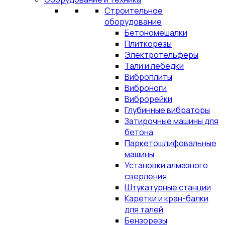
Строительное
оборудование
Бетономешалки
Плиткорезы
Электротельферы
Тали и лебедки
Виброплиты
Виброноги
Виброрейки
Глубинные вибраторы
Затирочные машины для
бетона
Паркетошлифовальные
машины
Установки алмазного
сверления
Штукатурные станции
Каретки и кран-балки
для талей
Бензорезы