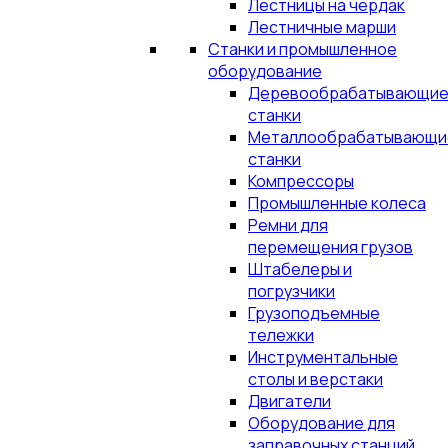
Лестницы на чердак
Лестничные марши
Станки и промышленное
оборудование
Деревообрабатывающи
станки
Металлообрабатывающи
станки
Компрессоры
Промышленные колеса
Ремни для
перемещения грузов
Штабелеры и
погрузчики
Грузоподъемные
тележки
Инструментальные
столы и верстаки
Двигатели
Оборудование для
заправочных станций