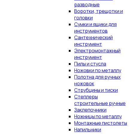
разводные
Воротки, трещотки и
головки
Сумки и ящики для
инструментов
Сантехнический
инструмент
Электромонтажный
инструмент
Пилы и стусла
Ножовки по металлу
Полотна для ручных
ножовок
Струбцины и тиски
Степлеры
строительные ручные
Заклепочники
Ножницы по металлу
Монтажные пистолеты
Напильники