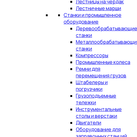
Лестницы на чердак
Лестничные марши
Станки и промышленное
оборудование
Деревообрабатывающи
станки
Металлообрабатывающи
станки
Компрессоры
Промышленные колеса
Ремни для
перемещения грузов
Штабелеры и
погрузчики
Грузоподъемные
тележки
Инструментальные
столы и верстаки
Двигатели
Оборудование для
заправочных станций