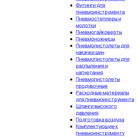
Фитинги для
пневмоинструмента
Пневмостеплеры и
молотки
Пневмогайковерты
Пневмоножницы
Пневмопистолеты для
накачки шин
Пневмопистолеты для
распыления и
нагнетания
Пневмопистолеты
продувочные
Расходные материалы
для пневмоинструмента
Шланги высокого
давления
Подготовка воздуха
Комплектующие к
пневмоинструменту