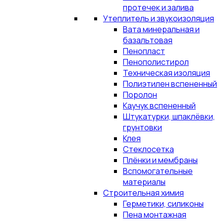
протечек и залива
Утеплитель и звукоизоляция
Вата минеральная и
базальтовая
Пенопласт
Пенополистирол
Техническая изоляция
Полиэтилен вспененный
Поролон
Каучук вспененный
Штукатурки, шпаклёвки,
грунтовки
Клея
Стеклосетка
Плёнки и мембраны
Вспомогательные
материалы
Строительная химия
Герметики, силиконы
Пена монтажная