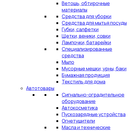
Ветошь, обтирочные
материалы
Средства для уборки
Средства для мытья посуды
Губки, салфетки
Щетки, веники, совки
Лампочки, батарейки
Специализированные
средства
Мыло
Мусорные мешки, урны, баки
Бумажная продукция
Текстиль для дома
Автотовары
Сигнально-оградительное
оборудование
Автокосметика
Пускозарядные устройства
Огнетушители
Масла и технические