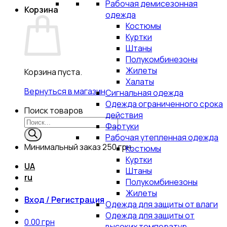
Рабочая демисезонная
Корзина
одежда
Костюмы
Куртки
Штаны
Полукомбинезоны
Жилеты
Корзина пуста.
Халаты
Вернуться в магазин
Сигнальная одежда
Одежда ограниченного срока
Поиск товаров
действия
Фартуки
Рабочая утепленная одежда
Минимальный заказ
250 грн.
Костюмы
Куртки
UA
Штаны
ru
Полукомбинезоны
Жилеты
Вход / Регистрация
Одежда для защиты от влаги
Одежда для защиты от
0.00
грн
высоких температур