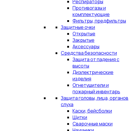
Респираторы
Противогазы и
комплектующие
Фильтры, предфильтры
Защитные очки
Открытые
Закрытые
Аксессуары
Средства безопасности
Защита от падения с
высоты
Диэлектрические
изделия
Огнетушители и
пожарный инвентарь
Защита головы, лица, органов
слуха
Каски, бейсболки
Щитки
Сварочные маски
Наушники