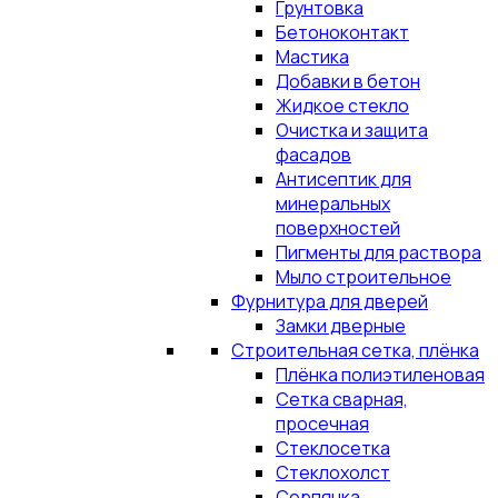
Грунтовка
Бетоноконтакт
Мастика
Добавки в бетон
Жидкое стекло
Очистка и защита
фасадов
Антисептик для
минеральных
поверхностей
Пигменты для раствора
Мыло строительное
Фурнитура для дверей
Замки дверные
Строительная сетка, плёнка
Плёнка полиэтиленовая
Сетка сварная,
просечная
Стеклосетка
Стеклохолст
Серпянка