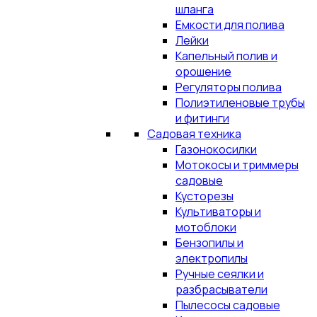
шланга
Емкости для полива
Лейки
Капельный полив и
орошение
Регуляторы полива
Полиэтиленовые трубы
и фитинги
Садовая техника
Газонокосилки
Мотокосы и триммеры
садовые
Кусторезы
Культиваторы и
мотоблоки
Бензопилы и
электропилы
Ручные сеялки и
разбрасыватели
Пылесосы садовые