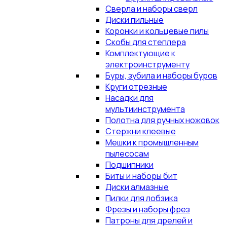
Сверла и наборы сверл
Диски пильные
Коронки и кольцевые пилы
Скобы для степлера
Комплектующие к
электроинструменту
Буры, зубила и наборы буров
Круги отрезные
Насадки для
мультиинструмента
Полотна для ручных ножовок
Стержни клеевые
Мешки к промышленным
пылесосам
Подшипники
Биты и наборы бит
Диски алмазные
Пилки для лобзика
Фрезы и наборы фрез
Патроны для дрелей и