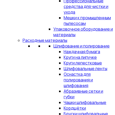
Профессиональные
средства для чистки и
ухода
Мешки к промышленным
пылесосам
Упаковочное оборудование и
материалы
Расходные материалы
Шлифование и полирование
Наждачная бумага
Круги на липучке
Круги лепестковые
Шлифовальные ленты
Оснастка для
полирования и
шлифования
Абразивные сетки и
губки
Чашки шлифовальные
Кордщётки
Бруски шлифовальные