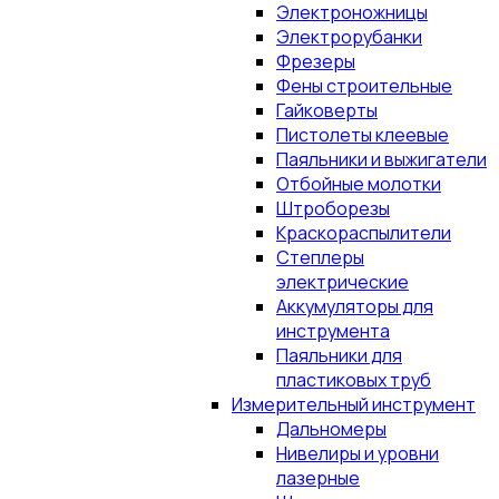
Электроножницы
Электрорубанки
Фрезеры
Фены строительные
Гайковерты
Пистолеты клеевые
Паяльники и выжигатели
Отбойные молотки
Штроборезы
Краскораспылители
Степлеры
электрические
Аккумуляторы для
инструмента
Паяльники для
пластиковых труб
Измерительный инструмент
Дальномеры
Нивелиры и уровни
лазерные