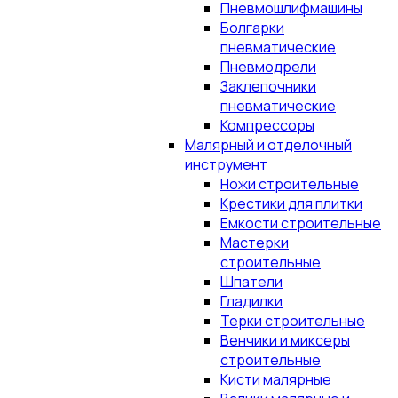
Пневмошлифмашины
Болгарки
пневматические
Пневмодрели
Заклепочники
пневматические
Компрессоры
Малярный и отделочный
инструмент
Ножи строительные
Крестики для плитки
Емкости строительные
Мастерки
строительные
Шпатели
Гладилки
Терки строительные
Венчики и миксеры
строительные
Кисти малярные