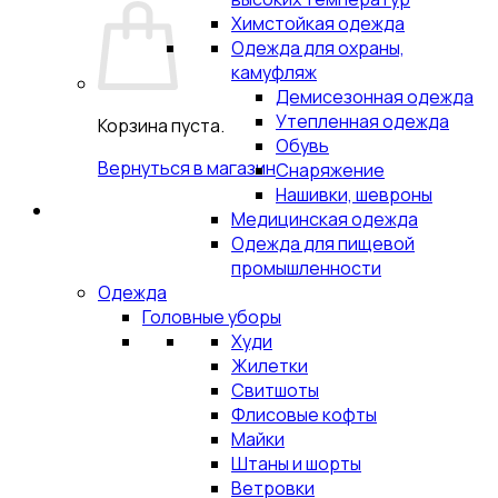
Химстойкая одежда
Одежда для охраны,
камуфляж
Демисезонная одежда
Утепленная одежда
Корзина пуста.
Обувь
Вернуться в магазин
Снаряжение
Нашивки, шевроны
Медицинская одежда
Одежда для пищевой
промышленности
Одежда
Головные уборы
Худи
Жилетки
Свитшоты
Флисовые кофты
Майки
Штаны и шорты
Ветровки