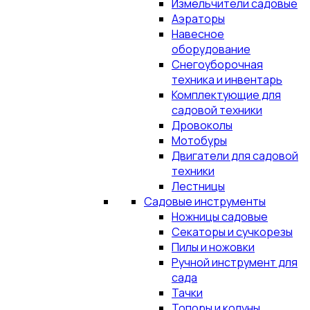
Измельчители садовые
Аэраторы
Навесное
оборудование
Снегоуборочная
техника и инвентарь
Комплектующие для
садовой техники
Дровоколы
Мотобуры
Двигатели для садовой
техники
Лестницы
Садовые инструменты
Ножницы садовые
Секаторы и сучкорезы
Пилы и ножовки
Ручной инструмент для
сада
Тачки
Топоры и колуны