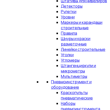
Штативы для нивелиров
Детекторы
Рулетки
Уровни
Маркеры и карандаши
строительные
Правила
Шнуры и краски
разметочные
Линейки строительные
Уголки
Угломеры
Штангенциркули и
микрометры
Мультиметры
Пневмоинструмент и
оборудование
Краскопульты
пневматические
Наборы
пневмоинструмента