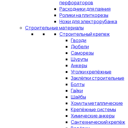
перфораторов
Расходники для паяния
Ролики на плиткорезы
Ножи для электрорубанка
Строительные материалы
Строительный крепеж
Гвозди
Дюбели
Саморезы
Шурупы
Анкеры
Уголки крепёжные
Заклёпки строительные
Болты
Гайки
Шайбы
Хомуты металлические
Крепёжные системы
Химические анкеры
Сантехнический крепёж