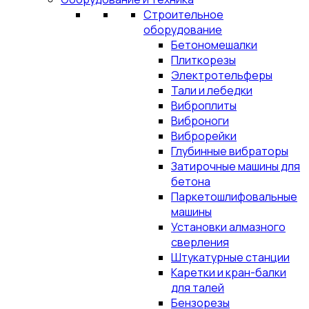
Строительное
оборудование
Бетономешалки
Плиткорезы
Электротельферы
Тали и лебедки
Виброплиты
Виброноги
Виброрейки
Глубинные вибраторы
Затирочные машины для
бетона
Паркетошлифовальные
машины
Установки алмазного
сверления
Штукатурные станции
Каретки и кран-балки
для талей
Бензорезы