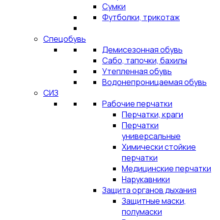
Сумки
Футболки, трикотаж
Спецобувь
Демисезонная обувь
Сабо, тапочки, бахилы
Утепленная обувь
Водонепроницаемая обувь
СИЗ
Рабочие перчатки
Перчатки, краги
Перчатки
универсальные
Химически стойкие
перчатки
Медицинские перчатки
Нарукавники
Защита органов дыхания
Защитные маски,
полумаски