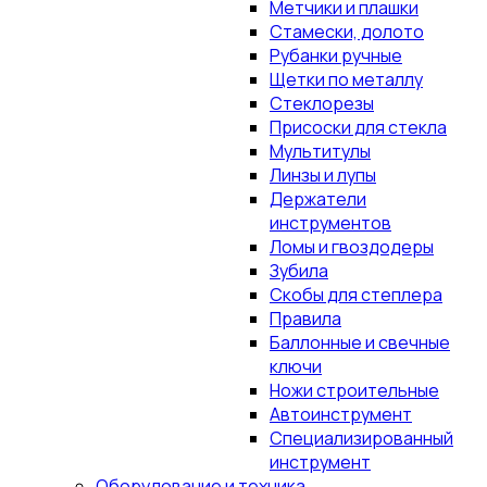
Метчики и плашки
Стамески, долото
Рубанки ручные
Щетки по металлу
Стеклорезы
Присоски для стекла
Мультитулы
Линзы и лупы
Держатели
инструментов
Ломы и гвоздодеры
Зубила
Скобы для степлера
Правила
Баллонные и свечные
ключи
Ножи строительные
Автоинструмент
Специализированный
инструмент
Оборудование и техника