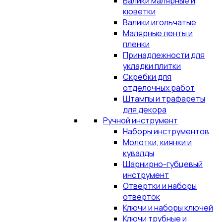
Валики малярные и
кюветки
Валики игольчатые
Малярные ленты и
пленки
Принадлежности для
укладки плитки
Скребки для
отделочных работ
Штампы и трафареты
для декора
Ручной инструмент
Наборы инструментов
Молотки, киянки и
кувалды
Шарнирно-губцевый
инструмент
Отвертки и наборы
отверток
Ключи и наборы ключей
Ключи трубные и