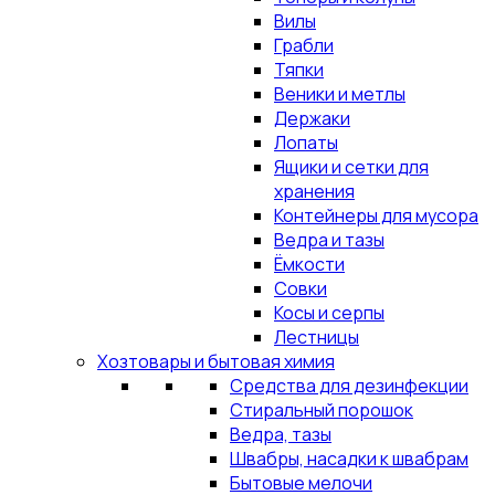
Вилы
Грабли
Тяпки
Веники и метлы
Держаки
Лопаты
Ящики и сетки для
хранения
Контейнеры для мусора
Ведра и тазы
Ёмкости
Совки
Косы и серпы
Лестницы
Хозтовары и бытовая химия
Средства для дезинфекции
Стиральный порошок
Ведра, тазы
Швабры, насадки к швабрам
Бытовые мелочи