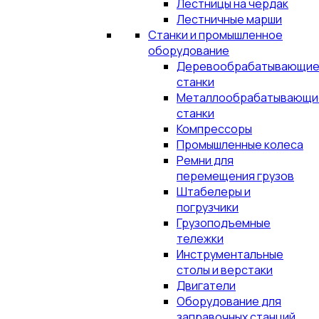
Лестницы на чердак
Лестничные марши
Станки и промышленное
оборудование
Деревообрабатывающи
станки
Металлообрабатывающи
станки
Компрессоры
Промышленные колеса
Ремни для
перемещения грузов
Штабелеры и
погрузчики
Грузоподъемные
тележки
Инструментальные
столы и верстаки
Двигатели
Оборудование для
заправочных станций