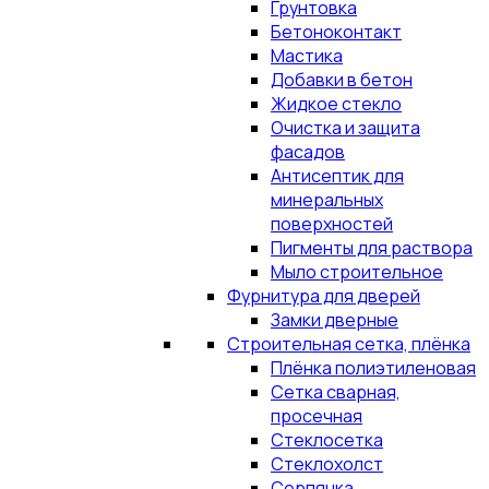
Грунтовка
Бетоноконтакт
Мастика
Добавки в бетон
Жидкое стекло
Очистка и защита
фасадов
Антисептик для
минеральных
поверхностей
Пигменты для раствора
Мыло строительное
Фурнитура для дверей
Замки дверные
Строительная сетка, плёнка
Плёнка полиэтиленовая
Сетка сварная,
просечная
Стеклосетка
Стеклохолст
Серпянка