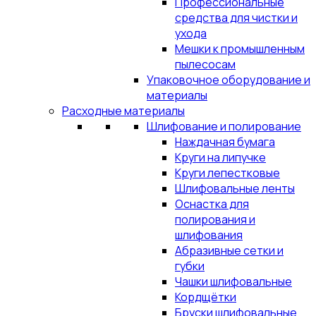
Профессиональные
средства для чистки и
ухода
Мешки к промышленным
пылесосам
Упаковочное оборудование и
материалы
Расходные материалы
Шлифование и полирование
Наждачная бумага
Круги на липучке
Круги лепестковые
Шлифовальные ленты
Оснастка для
полирования и
шлифования
Абразивные сетки и
губки
Чашки шлифовальные
Кордщётки
Бруски шлифовальные