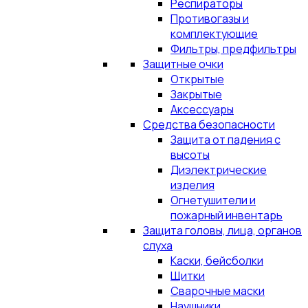
Респираторы
Противогазы и
комплектующие
Фильтры, предфильтры
Защитные очки
Открытые
Закрытые
Аксессуары
Средства безопасности
Защита от падения с
высоты
Диэлектрические
изделия
Огнетушители и
пожарный инвентарь
Защита головы, лица, органов
слуха
Каски, бейсболки
Щитки
Сварочные маски
Наушники