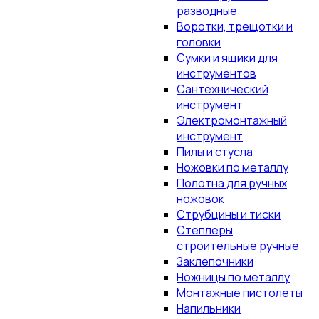
разводные
Воротки, трещотки и
головки
Сумки и ящики для
инструментов
Сантехнический
инструмент
Электромонтажный
инструмент
Пилы и стусла
Ножовки по металлу
Полотна для ручных
ножовок
Струбцины и тиски
Степлеры
строительные ручные
Заклепочники
Ножницы по металлу
Монтажные пистолеты
Напильники