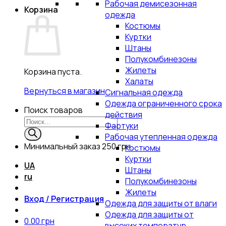
Рабочая демисезонная
Корзина
одежда
Костюмы
Куртки
Штаны
Полукомбинезоны
Жилеты
Корзина пуста.
Халаты
Вернуться в магазин
Сигнальная одежда
Одежда ограниченного срока
Поиск товаров
действия
Фартуки
Рабочая утепленная одежда
Минимальный заказ
250 грн.
Костюмы
Куртки
UA
Штаны
ru
Полукомбинезоны
Жилеты
Вход / Регистрация
Одежда для защиты от влаги
Одежда для защиты от
0.00
грн
высоких температур