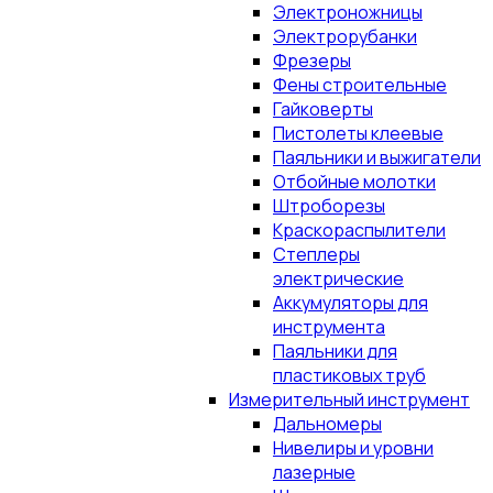
Электроножницы
Электрорубанки
Фрезеры
Фены строительные
Гайковерты
Пистолеты клеевые
Паяльники и выжигатели
Отбойные молотки
Штроборезы
Краскораспылители
Степлеры
электрические
Аккумуляторы для
инструмента
Паяльники для
пластиковых труб
Измерительный инструмент
Дальномеры
Нивелиры и уровни
лазерные