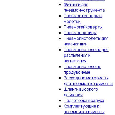
Фитинги для
пневмоинструмента
Пневмостеплеры и
молотки
Пневмогайковерты
Пневмоножницы
Пневмопистолеты для
накачки шин
Пневмопистолеты для
распыления и
нагнетания
Пневмопистолеты
продувочные
Расходные материалы
для пневмоинструмента
Шланги высокого
давления
Подготовка воздуха
Комплектующие к
пневмоинструменту