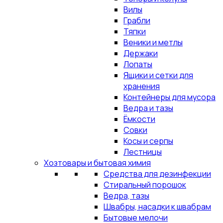
Вилы
Грабли
Тяпки
Веники и метлы
Держаки
Лопаты
Ящики и сетки для
хранения
Контейнеры для мусора
Ведра и тазы
Ёмкости
Совки
Косы и серпы
Лестницы
Хозтовары и бытовая химия
Средства для дезинфекции
Стиральный порошок
Ведра, тазы
Швабры, насадки к швабрам
Бытовые мелочи