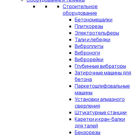
Строительное
оборудование
Бетономешалки
Плиткорезы
Электротельферы
Тали и лебедки
Виброплиты
Виброноги
Виброрейки
Глубинные вибраторы
Затирочные машины для
бетона
Паркетошлифовальные
машины
Установки алмазного
сверления
Штукатурные станции
Каретки и кран-балки
для талей
Бензорезы