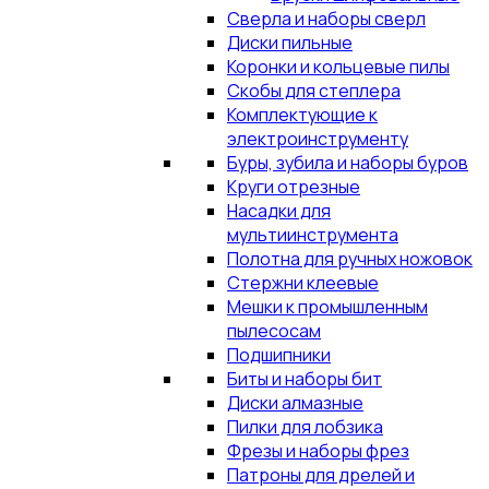
Сверла и наборы сверл
Диски пильные
Коронки и кольцевые пилы
Скобы для степлера
Комплектующие к
электроинструменту
Буры, зубила и наборы буров
Круги отрезные
Насадки для
мультиинструмента
Полотна для ручных ножовок
Стержни клеевые
Мешки к промышленным
пылесосам
Подшипники
Биты и наборы бит
Диски алмазные
Пилки для лобзика
Фрезы и наборы фрез
Патроны для дрелей и