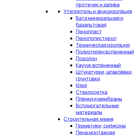
протечек и залива
Утеплитель и звукоизоляция
Вата минеральная и
базальтовая
Пенопласт
Пенополистирол
Техническая изоляция
Полиэтилен вспененный
Поролон
Каучук вспененный
Штукатурки, шпаклёвки,
грунтовки
Клея
Стеклосетка
Плёнки и мембраны
Вспомогательные
материалы
Строительная химия
Герметики, силиконы
Пена монтажная