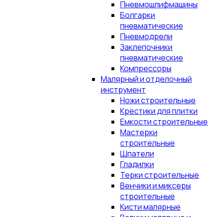
Пневмошлифмашины
Болгарки
пневматические
Пневмодрели
Заклепочники
пневматические
Компрессоры
Малярный и отделочный
инструмент
Ножи строительные
Крестики для плитки
Емкости строительные
Мастерки
строительные
Шпатели
Гладилки
Терки строительные
Венчики и миксеры
строительные
Кисти малярные