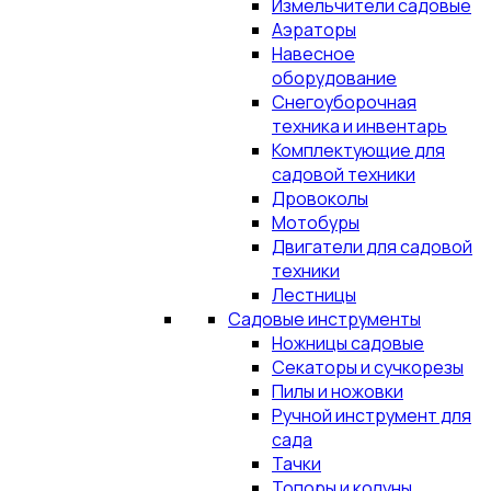
Измельчители садовые
Аэраторы
Навесное
оборудование
Снегоуборочная
техника и инвентарь
Комплектующие для
садовой техники
Дровоколы
Мотобуры
Двигатели для садовой
техники
Лестницы
Садовые инструменты
Ножницы садовые
Секаторы и сучкорезы
Пилы и ножовки
Ручной инструмент для
сада
Тачки
Топоры и колуны