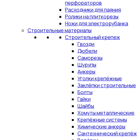
перфораторов
Расходники для паяния
Ролики на плиткорезы
Ножи для электрорубанка
Строительные материалы
Строительный крепеж
Гвозди
Дюбели
Саморезы
Шурупы
Анкеры
Уголки крепёжные
Заклёпки строительные
Болты
Гайки
Шайбы
Хомуты металлические
Крепёжные системы
Химические анкеры
Сантехнический крепёж