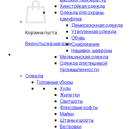
Химстойкая одежда
Одежда для охраны,
камуфляж
Демисезонная одежда
Утепленная одежда
Корзина пуста.
Обувь
Вернуться в магазин
Снаряжение
Нашивки, шевроны
Медицинская одежда
Одежда для пищевой
промышленности
Одежда
Головные уборы
Худи
Жилетки
Свитшоты
Флисовые кофты
Майки
Штаны и шорты
Ветровки