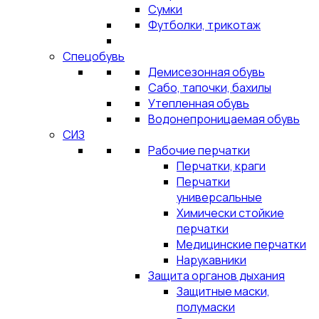
Сумки
Футболки, трикотаж
Спецобувь
Демисезонная обувь
Сабо, тапочки, бахилы
Утепленная обувь
Водонепроницаемая обувь
СИЗ
Рабочие перчатки
Перчатки, краги
Перчатки
универсальные
Химически стойкие
перчатки
Медицинские перчатки
Нарукавники
Защита органов дыхания
Защитные маски,
полумаски