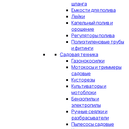
шланга
Емкости для полива
Лейки
Капельный полив и
орошение
Регуляторы полива
Полиэтиленовые трубы
и фитинги
Садовая техника
Газонокосилки
Мотокосы и триммеры
садовые
Кусторезы
Культиваторы и
мотоблоки
Бензопилы и
электропилы
Ручные сеялки и
разбрасыватели
Пылесосы садовые