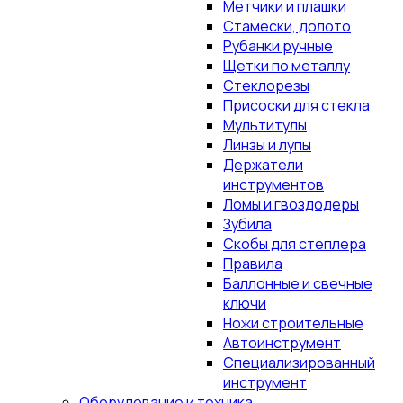
Метчики и плашки
Стамески, долото
Рубанки ручные
Щетки по металлу
Стеклорезы
Присоски для стекла
Мультитулы
Линзы и лупы
Держатели
инструментов
Ломы и гвоздодеры
Зубила
Скобы для степлера
Правила
Баллонные и свечные
ключи
Ножи строительные
Автоинструмент
Специализированный
инструмент
Оборудование и техника