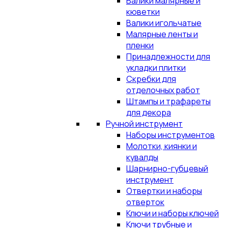
Валики малярные и
кюветки
Валики игольчатые
Малярные ленты и
пленки
Принадлежности для
укладки плитки
Скребки для
отделочных работ
Штампы и трафареты
для декора
Ручной инструмент
Наборы инструментов
Молотки, киянки и
кувалды
Шарнирно-губцевый
инструмент
Отвертки и наборы
отверток
Ключи и наборы ключей
Ключи трубные и