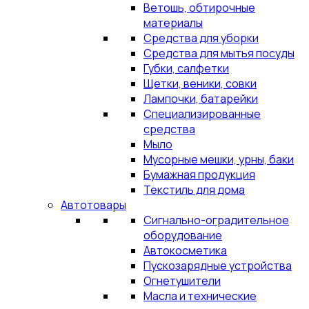
Ветошь, обтирочные
материалы
Средства для уборки
Средства для мытья посуды
Губки, салфетки
Щетки, веники, совки
Лампочки, батарейки
Специализированные
средства
Мыло
Мусорные мешки, урны, баки
Бумажная продукция
Текстиль для дома
Автотовары
Сигнально-оградительное
оборудование
Автокосметика
Пускозарядные устройства
Огнетушители
Масла и технические