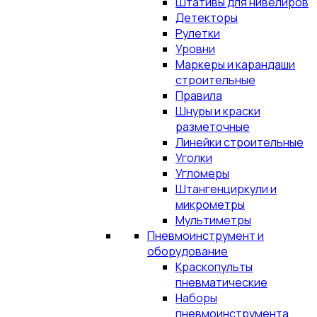
Штативы для нивелиров
Детекторы
Рулетки
Уровни
Маркеры и карандаши
строительные
Правила
Шнуры и краски
разметочные
Линейки строительные
Уголки
Угломеры
Штангенциркули и
микрометры
Мультиметры
Пневмоинструмент и
оборудование
Краскопульты
пневматические
Наборы
пневмоинструмента