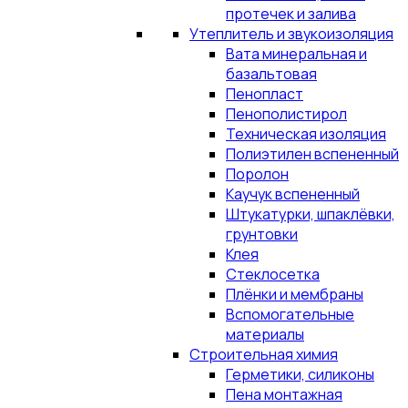
протечек и залива
Утеплитель и звукоизоляция
Вата минеральная и
базальтовая
Пенопласт
Пенополистирол
Техническая изоляция
Полиэтилен вспененный
Поролон
Каучук вспененный
Штукатурки, шпаклёвки,
грунтовки
Клея
Стеклосетка
Плёнки и мембраны
Вспомогательные
материалы
Строительная химия
Герметики, силиконы
Пена монтажная