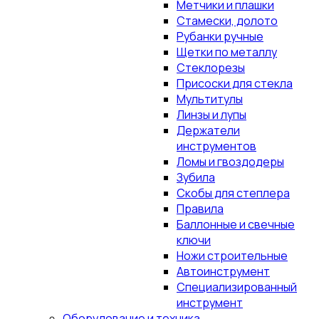
Метчики и плашки
Стамески, долото
Рубанки ручные
Щетки по металлу
Стеклорезы
Присоски для стекла
Мультитулы
Линзы и лупы
Держатели
инструментов
Ломы и гвоздодеры
Зубила
Скобы для степлера
Правила
Баллонные и свечные
ключи
Ножи строительные
Автоинструмент
Специализированный
инструмент
Оборудование и техника