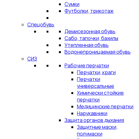
Сумки
Футболки, трикотаж
Спецобувь
Демисезонная обувь
Сабо, тапочки, бахилы
Утепленная обувь
Водонепроницаемая обувь
СИЗ
Рабочие перчатки
Перчатки, краги
Перчатки
универсальные
Химически стойкие
перчатки
Медицинские перчатки
Нарукавники
Защита органов дыхания
Защитные маски,
полумаски