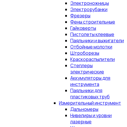
Электроножницы
Электрорубанки
Фрезеры
Фены строительные
Гайковерты
Пистолеты клеевые
Паяльники и выжигатели
Отбойные молотки
Штроборезы
Краскораспылители
Степлеры
электрические
Аккумуляторы для
инструмента
Паяльники для
пластиковых труб
Измерительный инструмент
Дальномеры
Нивелиры и уровни
лазерные