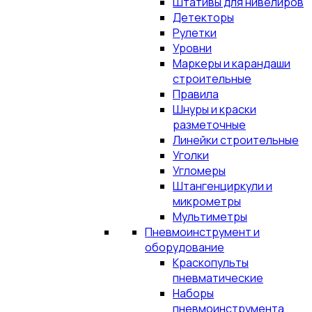
Штативы для нивелиров
Детекторы
Рулетки
Уровни
Маркеры и карандаши
строительные
Правила
Шнуры и краски
разметочные
Линейки строительные
Уголки
Угломеры
Штангенциркули и
микрометры
Мультиметры
Пневмоинструмент и
оборудование
Краскопульты
пневматические
Наборы
пневмоинструмента