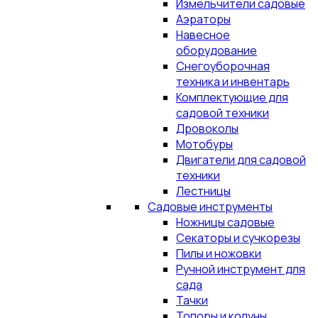
Измельчители садовые
Аэраторы
Навесное
оборудование
Снегоуборочная
техника и инвентарь
Комплектующие для
садовой техники
Дровоколы
Мотобуры
Двигатели для садовой
техники
Лестницы
Садовые инструменты
Ножницы садовые
Секаторы и сучкорезы
Пилы и ножовки
Ручной инструмент для
сада
Тачки
Топоры и колуны