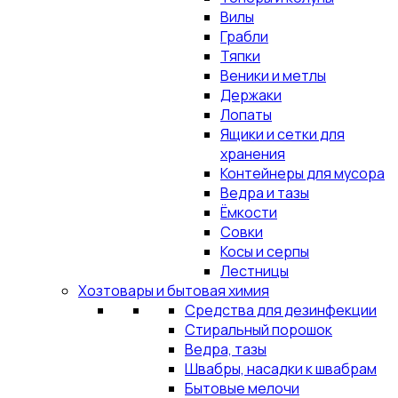
Вилы
Грабли
Тяпки
Веники и метлы
Держаки
Лопаты
Ящики и сетки для
хранения
Контейнеры для мусора
Ведра и тазы
Ёмкости
Совки
Косы и серпы
Лестницы
Хозтовары и бытовая химия
Средства для дезинфекции
Стиральный порошок
Ведра, тазы
Швабры, насадки к швабрам
Бытовые мелочи