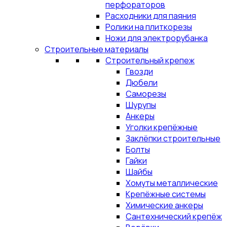
перфораторов
Расходники для паяния
Ролики на плиткорезы
Ножи для электрорубанка
Строительные материалы
Строительный крепеж
Гвозди
Дюбели
Саморезы
Шурупы
Анкеры
Уголки крепёжные
Заклёпки строительные
Болты
Гайки
Шайбы
Хомуты металлические
Крепёжные системы
Химические анкеры
Сантехнический крепёж