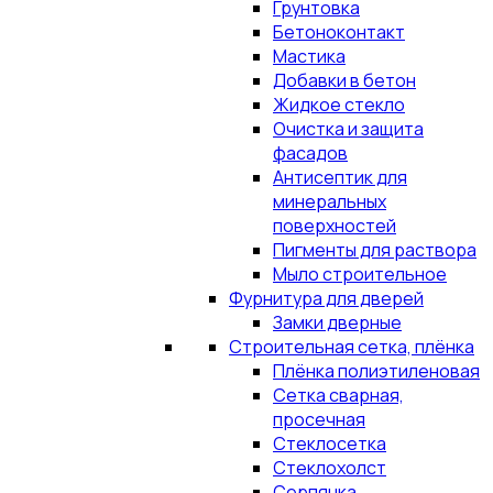
Грунтовка
Бетоноконтакт
Мастика
Добавки в бетон
Жидкое стекло
Очистка и защита
фасадов
Антисептик для
минеральных
поверхностей
Пигменты для раствора
Мыло строительное
Фурнитура для дверей
Замки дверные
Строительная сетка, плёнка
Плёнка полиэтиленовая
Сетка сварная,
просечная
Стеклосетка
Стеклохолст
Серпянка