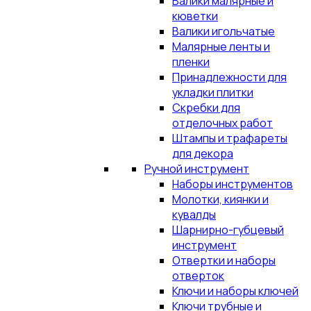
Валики малярные и
кюветки
Валики игольчатые
Малярные ленты и
пленки
Принадлежности для
укладки плитки
Скребки для
отделочных работ
Штампы и трафареты
для декора
Ручной инструмент
Наборы инструментов
Молотки, киянки и
кувалды
Шарнирно-губцевый
инструмент
Отвертки и наборы
отверток
Ключи и наборы ключей
Ключи трубные и