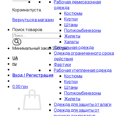
Рабочая демисезонная
одежда
Корзина пуста.
Костюмы
Куртки
Вернуться в магазин
Штаны
Поиск товаров
Полукомбинезоны
Жилеты
Халаты
Сигнальная одежда
Минимальный заказ
250 грн.
Одежда ограниченного срока
UA
действия
ru
Фартуки
Рабочая утепленная одежда
Вход / Регистрация
Костюмы
Куртки
0.00
грн
Штаны
Полукомбинезоны
Жилеты
Одежда для защиты от влаги
Одежда для защиты от
высоких температур