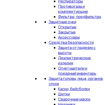
Респираторы
Противогазы и
комплектующие
Фильтры, предфильтры
Защитные очки
Открытые
Закрытые
Аксессуары
Средства безопасности
Защита от падения с
высоты
Диэлектрические
изделия
Огнетушители и
пожарный инвентарь
Защита головы, лица, органов
слуха
Каски, бейсболки
Щитки
Сварочные маски
Наушники