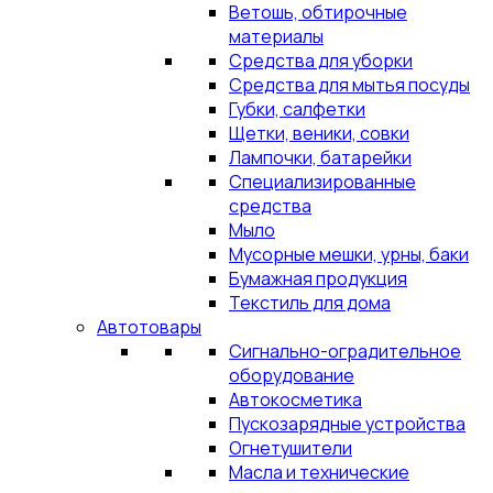
Ветошь, обтирочные
материалы
Средства для уборки
Средства для мытья посуды
Губки, салфетки
Щетки, веники, совки
Лампочки, батарейки
Специализированные
средства
Мыло
Мусорные мешки, урны, баки
Бумажная продукция
Текстиль для дома
Автотовары
Сигнально-оградительное
оборудование
Автокосметика
Пускозарядные устройства
Огнетушители
Масла и технические