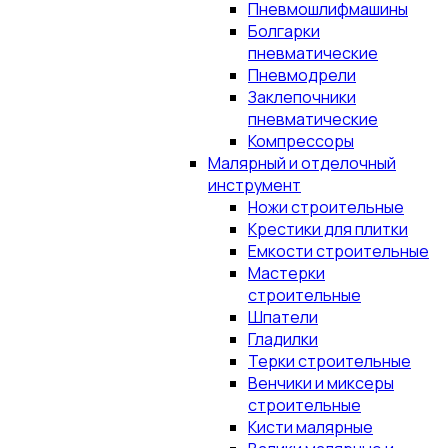
Пневмошлифмашины
Болгарки
пневматические
Пневмодрели
Заклепочники
пневматические
Компрессоры
Малярный и отделочный
инструмент
Ножи строительные
Крестики для плитки
Емкости строительные
Мастерки
строительные
Шпатели
Гладилки
Терки строительные
Венчики и миксеры
строительные
Кисти малярные