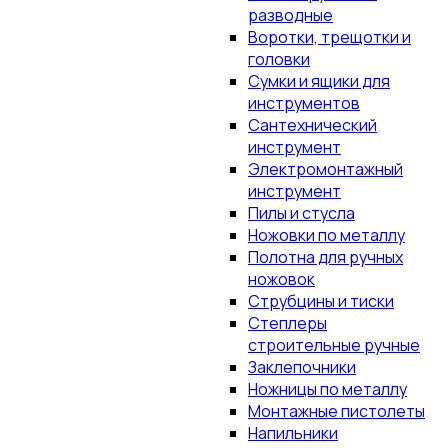
разводные
Воротки, трещотки и
головки
Сумки и ящики для
инструментов
Сантехнический
инструмент
Электромонтажный
инструмент
Пилы и стусла
Ножовки по металлу
Полотна для ручных
ножовок
Струбцины и тиски
Степлеры
строительные ручные
Заклепочники
Ножницы по металлу
Монтажные пистолеты
Напильники