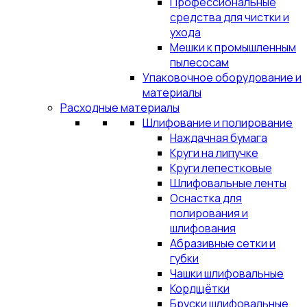
Профессиональные
средства для чистки и
ухода
Мешки к промышленным
пылесосам
Упаковочное оборудование и
материалы
Расходные материалы
Шлифование и полирование
Наждачная бумага
Круги на липучке
Круги лепестковые
Шлифовальные ленты
Оснастка для
полирования и
шлифования
Абразивные сетки и
губки
Чашки шлифовальные
Кордщётки
Бруски шлифовальные