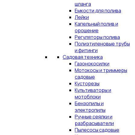
шланга
Емкости для полива
Лейки
Капельный полив и
орошение
Регуляторы полива
Полиэтиленовые трубы
и фитинги
Садовая техника
Газонокосилки
Мотокосы и триммеры
садовые
Кусторезы
Культиваторы и
мотоблоки
Бензопилы и
электропилы
Ручные сеялки и
разбрасыватели
Пылесосы садовые