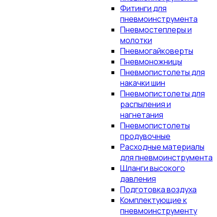
Фитинги для
пневмоинструмента
Пневмостеплеры и
молотки
Пневмогайковерты
Пневмоножницы
Пневмопистолеты для
накачки шин
Пневмопистолеты для
распыления и
нагнетания
Пневмопистолеты
продувочные
Расходные материалы
для пневмоинструмента
Шланги высокого
давления
Подготовка воздуха
Комплектующие к
пневмоинструменту