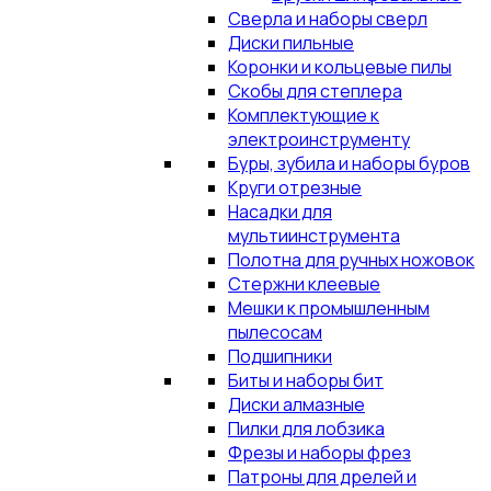
Сверла и наборы сверл
Диски пильные
Коронки и кольцевые пилы
Скобы для степлера
Комплектующие к
электроинструменту
Буры, зубила и наборы буров
Круги отрезные
Насадки для
мультиинструмента
Полотна для ручных ножовок
Стержни клеевые
Мешки к промышленным
пылесосам
Подшипники
Биты и наборы бит
Диски алмазные
Пилки для лобзика
Фрезы и наборы фрез
Патроны для дрелей и