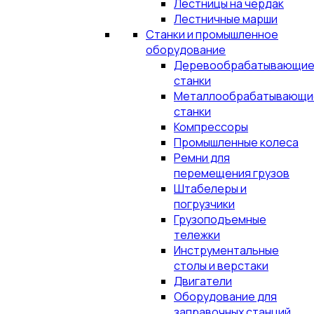
Лестницы на чердак
Лестничные марши
Станки и промышленное
оборудование
Деревообрабатывающи
станки
Металлообрабатывающи
станки
Компрессоры
Промышленные колеса
Ремни для
перемещения грузов
Штабелеры и
погрузчики
Грузоподъемные
тележки
Инструментальные
столы и верстаки
Двигатели
Оборудование для
заправочных станций