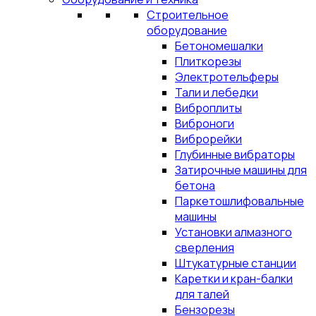
Строительное
оборудование
Бетономешалки
Плиткорезы
Электротельферы
Тали и лебедки
Виброплиты
Виброноги
Виброрейки
Глубинные вибраторы
Затирочные машины для
бетона
Паркетошлифовальные
машины
Установки алмазного
сверления
Штукатурные станции
Каретки и кран-балки
для талей
Бензорезы