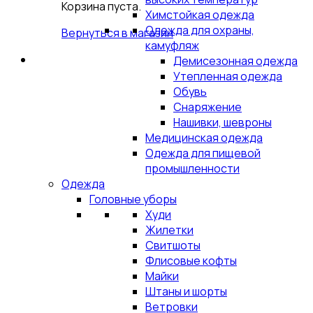
Корзина пуста.
Химстойкая одежда
Одежда для охраны,
Вернуться в магазин
камуфляж
Демисезонная одежда
Утепленная одежда
Обувь
Снаряжение
Нашивки, шевроны
Медицинская одежда
Одежда для пищевой
промышленности
Одежда
Головные уборы
Худи
Жилетки
Свитшоты
Флисовые кофты
Майки
Штаны и шорты
Ветровки