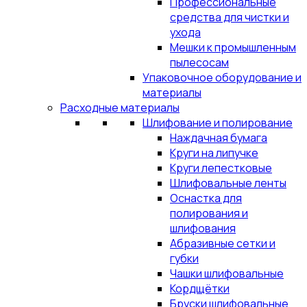
Профессиональные
средства для чистки и
ухода
Мешки к промышленным
пылесосам
Упаковочное оборудование и
материалы
Расходные материалы
Шлифование и полирование
Наждачная бумага
Круги на липучке
Круги лепестковые
Шлифовальные ленты
Оснастка для
полирования и
шлифования
Абразивные сетки и
губки
Чашки шлифовальные
Кордщётки
Бруски шлифовальные