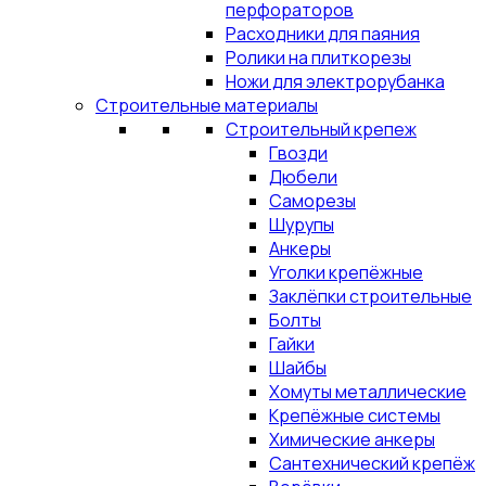
перфораторов
Расходники для паяния
Ролики на плиткорезы
Ножи для электрорубанка
Строительные материалы
Строительный крепеж
Гвозди
Дюбели
Саморезы
Шурупы
Анкеры
Уголки крепёжные
Заклёпки строительные
Болты
Гайки
Шайбы
Хомуты металлические
Крепёжные системы
Химические анкеры
Сантехнический крепёж