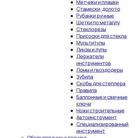
Метчики и плашки
Стамески, долото
Рубанки ручные
Щетки по металлу
Стеклорезы
Присоски для стекла
Мультитулы
Линзы и лупы
Держатели
инструментов
Ломы и гвоздодеры
Зубила
Скобы для степлера
Правила
Баллонные и свечные
ключи
Ножи строительные
Автоинструмент
Специализированный
инструмент
Оборудование и техника