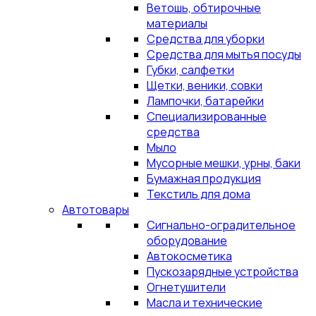
Ветошь, обтирочные
материалы
Средства для уборки
Средства для мытья посуды
Губки, салфетки
Щетки, веники, совки
Лампочки, батарейки
Специализированные
средства
Мыло
Мусорные мешки, урны, баки
Бумажная продукция
Текстиль для дома
Автотовары
Сигнально-оградительное
оборудование
Автокосметика
Пускозарядные устройства
Огнетушители
Масла и технические