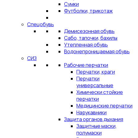
Сумки
Футболки, трикотаж
Спецобувь
Демисезонная обувь
Сабо, тапочки, бахилы
Утепленная обувь
Водонепроницаемая обувь
СИЗ
Рабочие перчатки
Перчатки, краги
Перчатки
универсальные
Химически стойкие
перчатки
Медицинские перчатки
Нарукавники
Защита органов дыхания
Защитные маски,
полумаски