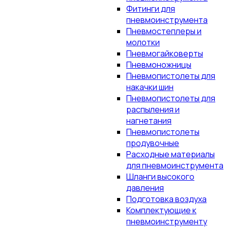
Фитинги для
пневмоинструмента
Пневмостеплеры и
молотки
Пневмогайковерты
Пневмоножницы
Пневмопистолеты для
накачки шин
Пневмопистолеты для
распыления и
нагнетания
Пневмопистолеты
продувочные
Расходные материалы
для пневмоинструмента
Шланги высокого
давления
Подготовка воздуха
Комплектующие к
пневмоинструменту