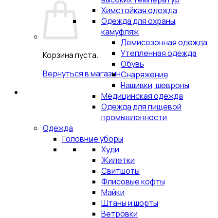
Химстойкая одежда
Одежда для охраны,
камуфляж
Демисезонная одежда
Утепленная одежда
Корзина пуста.
Обувь
Вернуться в магазин
Снаряжение
Нашивки, шевроны
Медицинская одежда
Одежда для пищевой
промышленности
Одежда
Головные уборы
Худи
Жилетки
Свитшоты
Флисовые кофты
Майки
Штаны и шорты
Ветровки