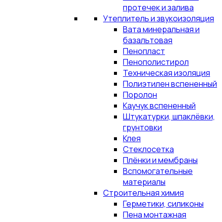
протечек и залива
Утеплитель и звукоизоляция
Вата минеральная и
базальтовая
Пенопласт
Пенополистирол
Техническая изоляция
Полиэтилен вспененный
Поролон
Каучук вспененный
Штукатурки, шпаклёвки,
грунтовки
Клея
Стеклосетка
Плёнки и мембраны
Вспомогательные
материалы
Строительная химия
Герметики, силиконы
Пена монтажная