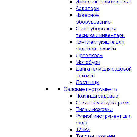
Измельчители садовые
Аэраторы
Навесное
оборудование
Снегоуборочная
техника и инвентарь
Комплектующие для
садовой техники
Дровоколы
Мотобуры
Двигатели для садовой
техники
Лестницы
Садовые инструменты
Ножницы садовые
Секаторы и сучкорезы
Пилы и ножовки
Ручной инструмент для
сада
Тачки
Топоры и колуны