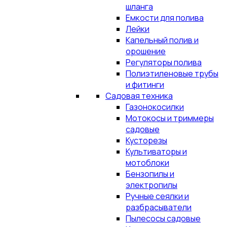
шланга
Емкости для полива
Лейки
Капельный полив и
орошение
Регуляторы полива
Полиэтиленовые трубы
и фитинги
Садовая техника
Газонокосилки
Мотокосы и триммеры
садовые
Кусторезы
Культиваторы и
мотоблоки
Бензопилы и
электропилы
Ручные сеялки и
разбрасыватели
Пылесосы садовые