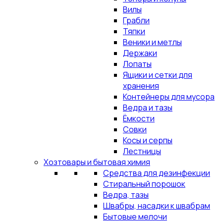
Вилы
Грабли
Тяпки
Веники и метлы
Держаки
Лопаты
Ящики и сетки для
хранения
Контейнеры для мусора
Ведра и тазы
Ёмкости
Совки
Косы и серпы
Лестницы
Хозтовары и бытовая химия
Средства для дезинфекции
Стиральный порошок
Ведра, тазы
Швабры, насадки к швабрам
Бытовые мелочи