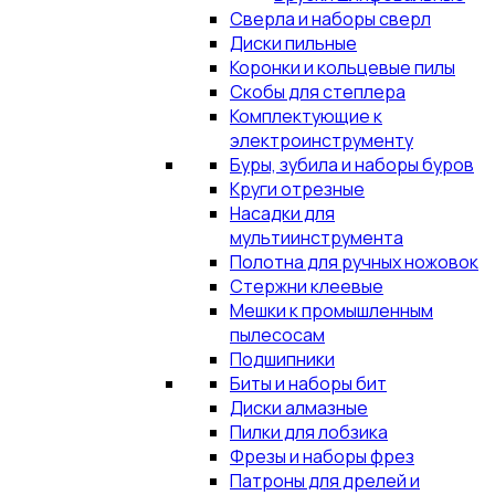
Сверла и наборы сверл
Диски пильные
Коронки и кольцевые пилы
Скобы для степлера
Комплектующие к
электроинструменту
Буры, зубила и наборы буров
Круги отрезные
Насадки для
мультиинструмента
Полотна для ручных ножовок
Стержни клеевые
Мешки к промышленным
пылесосам
Подшипники
Биты и наборы бит
Диски алмазные
Пилки для лобзика
Фрезы и наборы фрез
Патроны для дрелей и