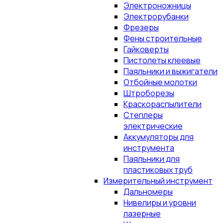
Электроножницы
Электрорубанки
Фрезеры
Фены строительные
Гайковерты
Пистолеты клеевые
Паяльники и выжигатели
Отбойные молотки
Штроборезы
Краскораспылители
Степлеры
электрические
Аккумуляторы для
инструмента
Паяльники для
пластиковых труб
Измерительный инструмент
Дальномеры
Нивелиры и уровни
лазерные