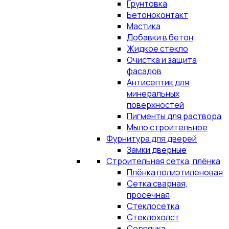
Грунтовка
Бетоноконтакт
Мастика
Добавки в бетон
Жидкое стекло
Очистка и защита
фасадов
Антисептик для
минеральных
поверхностей
Пигменты для раствора
Мыло строительное
Фурнитура для дверей
Замки дверные
Строительная сетка, плёнка
Плёнка полиэтиленовая
Сетка сварная,
просечная
Стеклосетка
Стеклохолст
Серпянка