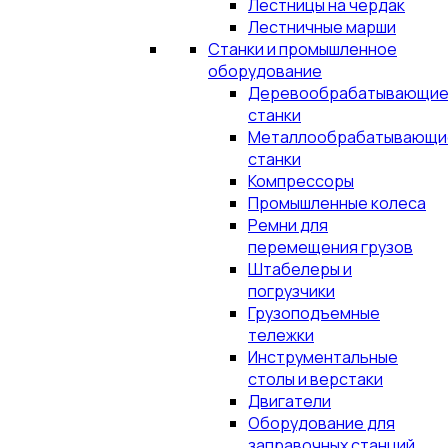
Лестницы на чердак
Лестничные марши
Станки и промышленное
оборудование
Деревообрабатывающи
станки
Металлообрабатывающи
станки
Компрессоры
Промышленные колеса
Ремни для
перемещения грузов
Штабелеры и
погрузчики
Грузоподъемные
тележки
Инструментальные
столы и верстаки
Двигатели
Оборудование для
заправочных станций