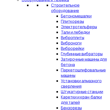
Строительное
оборудование
Бетономешалки
Плиткорезы
Электротельферы
Тали и лебедки
Виброплиты
Виброноги
Виброрейки
Глубинные вибраторы
Затирочные машины для
бетона
Паркетошлифовальные
машины
Установки алмазного
сверления
Штукатурные станции
Каретки и кран-балки
для талей
Бензорезы