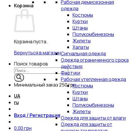
Рабочая демисезонная
Корзина
одежда
Костюмы
Куртки
Штаны
Полукомбинезоны
Жилеты
Корзина пуста.
Халаты
Вернуться в магазин
Сигнальная одежда
Одежда ограниченного срока
Поиск товаров
действия
Фартуки
Рабочая утепленная одежда
Минимальный заказ
250 грн.
Костюмы
Куртки
UA
Штаны
ru
Полукомбинезоны
Жилеты
Вход / Регистрация
Одежда для защиты от влаги
Одежда для защиты от
0.00
грн
высоких температур