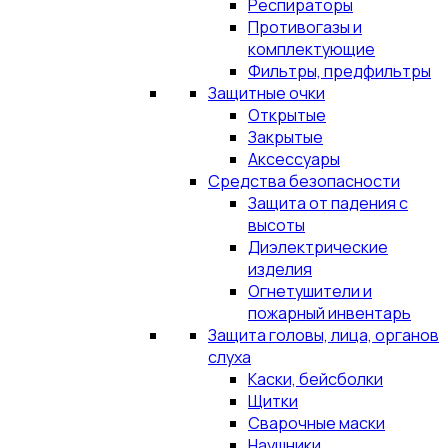
Респираторы
Противогазы и
комплектующие
Фильтры, предфильтры
Защитные очки
Открытые
Закрытые
Аксессуары
Средства безопасности
Защита от падения с
высоты
Диэлектрические
изделия
Огнетушители и
пожарный инвентарь
Защита головы, лица, органов
слуха
Каски, бейсболки
Щитки
Сварочные маски
Наушники