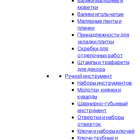
Валики малярные и
кюветки
Валики игольчатые
Малярные ленты и
пленки
Принадлежности для
укладки плитки
Скребки для
отделочных работ
Штампы и трафареты
для декора
Ручной инструмент
Наборы инструментов
Молотки, киянки и
кувалды
Шарнирно-губцевый
инструмент
Отвертки и наборы
отверток
Ключи и наборы ключей
Ключи трубные и