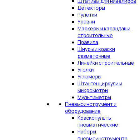
Штативы для нивелиров
Детекторы
Рулетки
Уровни
Маркеры и карандаши
строительные
Правила
Шнуры и краски
разметочные
Линейки строительные
Уголки
Угломеры
Штангенциркули и
микрометры
Мультиметры
Пневмоинструмент и
оборудование
Краскопульты
пневматические
Наборы
пневмоинструмента