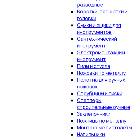
разводные
Воротки, трещотки и
головки
Сумки и ящики для
инструментов
Сантехнический
инструмент
Электромонтажный
инструмент
Пилы и стусла
Ножовки по металлу
Полотна для ручных
ножовок
Струбцины и тиски
Степлеры
строительные ручные
Заклепочники
Ножницы по металлу
Монтажные пистолеты
Напильники