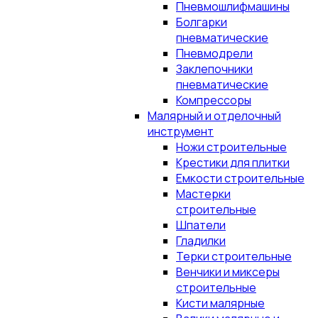
Пневмошлифмашины
Болгарки
пневматические
Пневмодрели
Заклепочники
пневматические
Компрессоры
Малярный и отделочный
инструмент
Ножи строительные
Крестики для плитки
Емкости строительные
Мастерки
строительные
Шпатели
Гладилки
Терки строительные
Венчики и миксеры
строительные
Кисти малярные