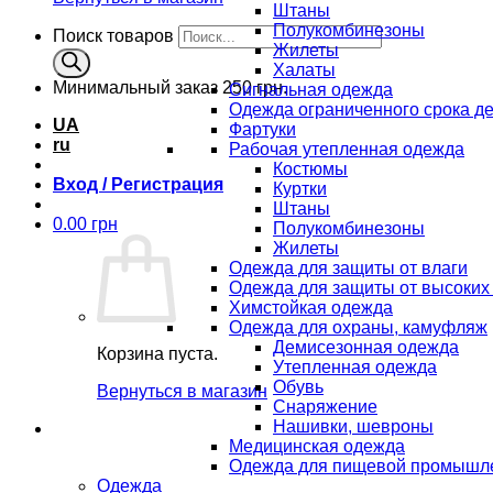
Штаны
Полукомбинезоны
Поиск товаров
Жилеты
Халаты
Минимальный заказ
250 грн.
Сигнальная одежда
Одежда ограниченного срока д
UA
Фартуки
ru
Рабочая утепленная одежда
Костюмы
Вход / Регистрация
Куртки
Штаны
0.00
грн
Полукомбинезоны
Жилеты
Одежда для защиты от влаги
Одежда для защиты от высоких
Химстойкая одежда
Одежда для охраны, камуфляж
Демисезонная одежда
Корзина пуста.
Утепленная одежда
Обувь
Вернуться в магазин
Снаряжение
Нашивки, шевроны
Медицинская одежда
Одежда для пищевой промышл
Одежда