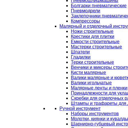
Пневмошлифмашины
Болгарки пневматические
Пневмодрели
Заклепочники пневматиче
Компрессоры
Малярный и отделочный инстру
Ножи строительные
Крестики для плитки
Емкости строительные
Мастерки строительные
Шпатели
Гладилки
Терки строительные
Венчики и миксеры строи
Кисти малярные
Валики малярные и кювет
Валики игольчатые
Малярные ленты и пленки
Принадлежности для уклад
Скребки для отделочных р
Штампы и трафареты для 
Ручной инструмент
Наборы инструментов
Молотки, киянки и кувалд
Шарнирно-губцевый инст