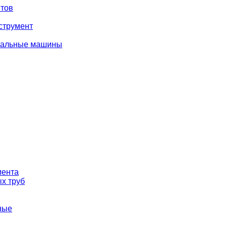
тов
струмент
вальные машины
мента
х труб
ные