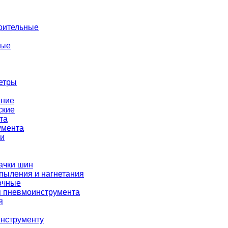
оительные
ные
етры
ание
ские
та
умента
ки
ачки шин
пыления и нагнетания
очные
я пневмоинструмента
я
нструменту