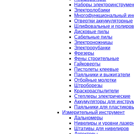
Наборы электроинструмен
Электролобзики
Многофункциональный ин
Отвертки аккумуляторные
Шлифовальные и полиро
Дисковые пилы
Сабельные пилы
Электроножницы
Электрорубанки
Фрезеры
Фены строительные
Гайковерты
Пистолеты клеевые
Паяльники и выжигатели
Отбойные молотки
Штроборезы
Краскораспылители
Степлеры электрические
Аккумуляторы для инстру
Паяльники для пластиковы
Измерительный инструмент
Дальномеры
Нивелиры и уровни лазер
Штативы для нивелиров
Детекторы