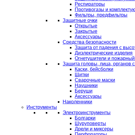
Респираторы
Противогазы и комплекту
Фильтры, предфильтры
Защитные очки
Открытые
Закрытые
Аксессуары
Средства безопасности
Защита от падения с выс
Диэлектрические изделия
Огнетушители и пожарный
Защита головы, лица, органов 
Каски, бейсболки
Щитки
Сварочные маски
Наушники
Беруши
Аксессуары
Наколенники
Инструменты
Электроинструменты
Болгарки
Шуруповерты
Дрели и миксеры
Перфораторы