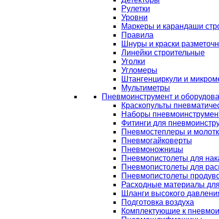
Рулетки
Уровни
Маркеры и карандаши стр
Правила
Шнуры и краски разметоч
Линейки строительные
Уголки
Угломеры
Штангенциркули и микром
Мультиметры
Пневмоинструмент и оборудов
Краскопульты пневматиче
Наборы пневмоинструмен
Фитинги для пневмоинстр
Пневмостеплеры и молот
Пневмогайковерты
Пневмоножницы
Пневмопистолеты для нак
Пневмопистолеты для рас
Пневмопистолеты продув
Расходные материалы дл
Шланги высокого давлени
Подготовка воздуха
Комплектующие к пневмои