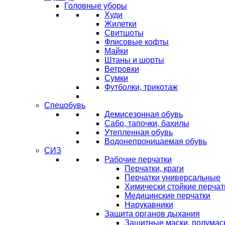
Головные уборы
Худи
Жилетки
Свитшоты
Флисовые кофты
Майки
Штаны и шорты
Ветровки
Сумки
Футболки, трикотаж
Спецобувь
Демисезонная обувь
Сабо, тапочки, бахилы
Утепленная обувь
Водонепроницаемая обувь
СИЗ
Рабочие перчатки
Перчатки, краги
Перчатки универсальные
Химически стойкие перчат
Медицинские перчатки
Нарукавники
Защита органов дыхания
Защитные маски, полумас