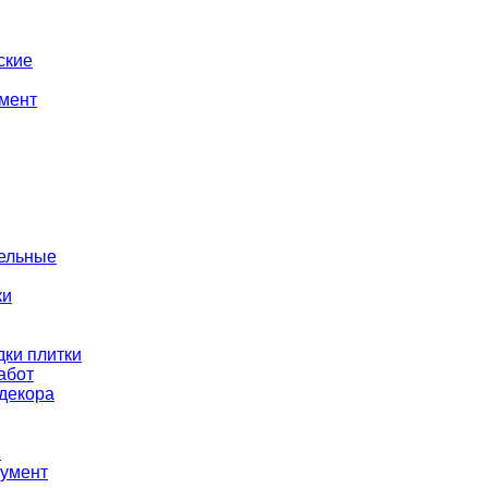
ские
мент
тельные
ки
ки плитки
абот
декора
ы
румент