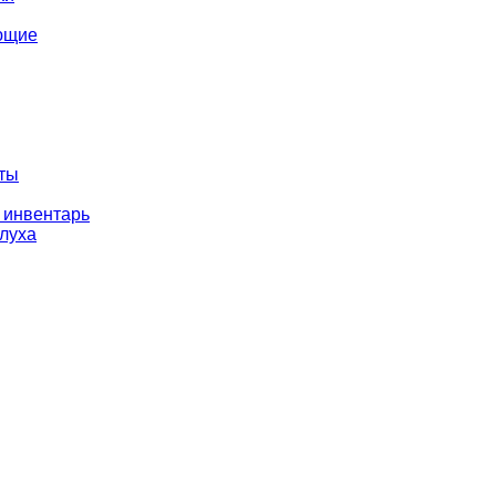
ющие
оты
 инвентарь
слуха