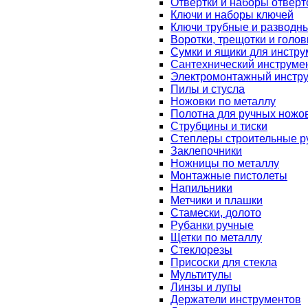
Отвертки и наборы отверт
Ключи и наборы ключей
Ключи трубные и разводн
Воротки, трещотки и голов
Сумки и ящики для инстру
Сантехнический инструме
Электромонтажный инстр
Пилы и стусла
Ножовки по металлу
Полотна для ручных ножо
Струбцины и тиски
Степлеры строительные р
Заклепочники
Ножницы по металлу
Монтажные пистолеты
Напильники
Метчики и плашки
Стамески, долото
Рубанки ручные
Щетки по металлу
Стеклорезы
Присоски для стекла
Мультитулы
Линзы и лупы
Держатели инструментов