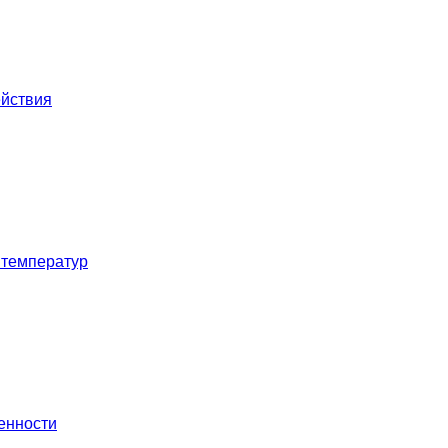
ействия
 температур
енности