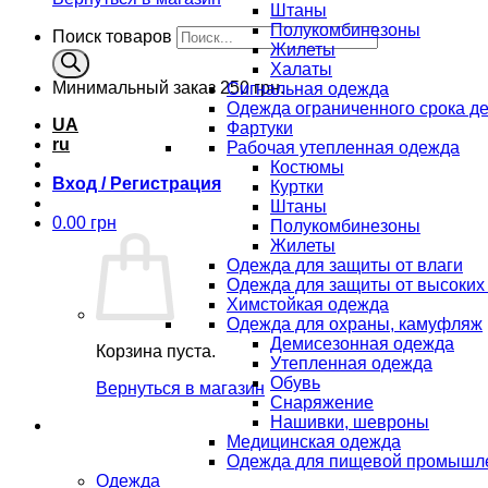
Штаны
Полукомбинезоны
Поиск товаров
Жилеты
Халаты
Минимальный заказ
250 грн.
Сигнальная одежда
Одежда ограниченного срока д
UA
Фартуки
ru
Рабочая утепленная одежда
Костюмы
Вход / Регистрация
Куртки
Штаны
0.00
грн
Полукомбинезоны
Жилеты
Одежда для защиты от влаги
Одежда для защиты от высоких
Химстойкая одежда
Одежда для охраны, камуфляж
Демисезонная одежда
Корзина пуста.
Утепленная одежда
Обувь
Вернуться в магазин
Снаряжение
Нашивки, шевроны
Медицинская одежда
Одежда для пищевой промышл
Одежда