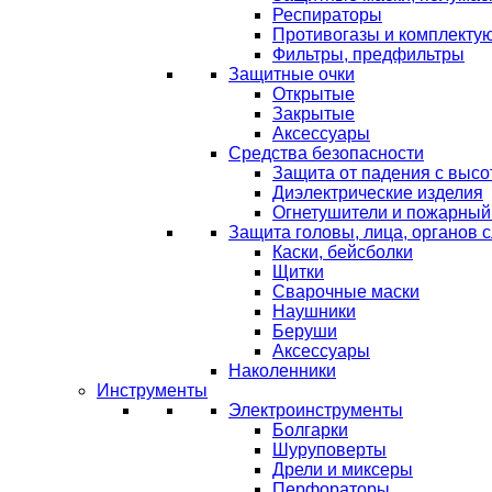
Респираторы
Противогазы и комплекту
Фильтры, предфильтры
Защитные очки
Открытые
Закрытые
Аксессуары
Средства безопасности
Защита от падения с выс
Диэлектрические изделия
Огнетушители и пожарный
Защита головы, лица, органов 
Каски, бейсболки
Щитки
Сварочные маски
Наушники
Беруши
Аксессуары
Наколенники
Инструменты
Электроинструменты
Болгарки
Шуруповерты
Дрели и миксеры
Перфораторы