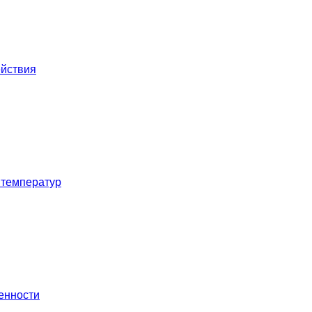
ействия
 температур
енности