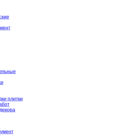
ские
мент
тельные
ки
ки плитки
абот
декора
ы
румент