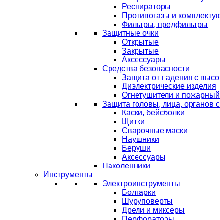
Респираторы
Противогазы и комплекту
Фильтры, предфильтры
Защитные очки
Открытые
Закрытые
Аксессуары
Средства безопасности
Защита от падения с выс
Диэлектрические изделия
Огнетушители и пожарный
Защита головы, лица, органов 
Каски, бейсболки
Щитки
Сварочные маски
Наушники
Беруши
Аксессуары
Наколенники
Инструменты
Электроинструменты
Болгарки
Шуруповерты
Дрели и миксеры
Перфораторы