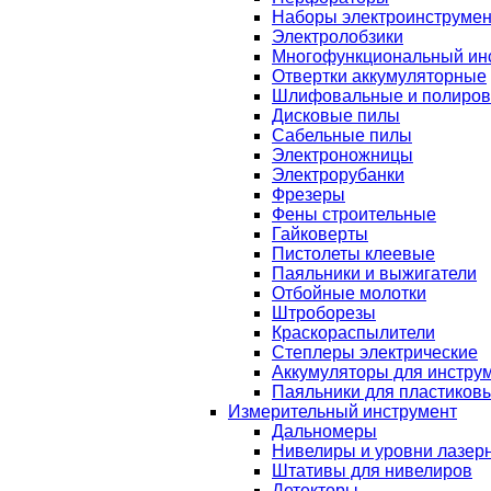
Наборы электроинструмен
Электролобзики
Многофункциональный ин
Отвертки аккумуляторные
Шлифовальные и полиро
Дисковые пилы
Сабельные пилы
Электроножницы
Электрорубанки
Фрезеры
Фены строительные
Гайковерты
Пистолеты клеевые
Паяльники и выжигатели
Отбойные молотки
Штроборезы
Краскораспылители
Степлеры электрические
Аккумуляторы для инстру
Паяльники для пластиковы
Измерительный инструмент
Дальномеры
Нивелиры и уровни лазер
Штативы для нивелиров
Детекторы