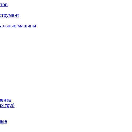
тов
струмент
вальные машины
мента
х труб
ные