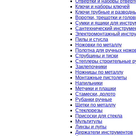
Отвертки и наборы отверт
Ключи и наборы ключей
Ключи трубные и разводн
Воротки, трещотки и голов
Сумки и ящики для инстру
Сантехнический инструме
Электромонтажный инстр
Пилы и стусла
Ножовки по металлу
Полотна для ручных ножо
Струбцины и тиски
Степлеры строительные р
Заклепочники
Ножницы по металлу
Монтажные пистолеты
Напильники
Метчики и плашки
Стамески, долото
Рубанки ручные
Щетки по металлу
Стеклорезы
Присоски для стекла
Мультитулы
Линзы и лупы
Держатели инструментов