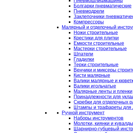
Пневмошлифмашины
Болгарки пневматические
Пневмодрели
Заклепочники пневматиче
Компрессоры
Малярный и отделочный инстру
Ножи строительные
Крестики для плитки
Емкости строительные
Мастерки строительные
Шпатели
Гладилки
Терки строительные
Венчики и миксеры строи
Кисти малярные
Валики малярные и кювет
Валики игольчатые
Малярные ленты и пленки
Принадлежности для уклад
Скребки для отделочных р
Штампы и трафареты для 
Ручной инструмент
Наборы инструментов
Молотки, киянки и кувалд
Шарнирно-губцевый инст