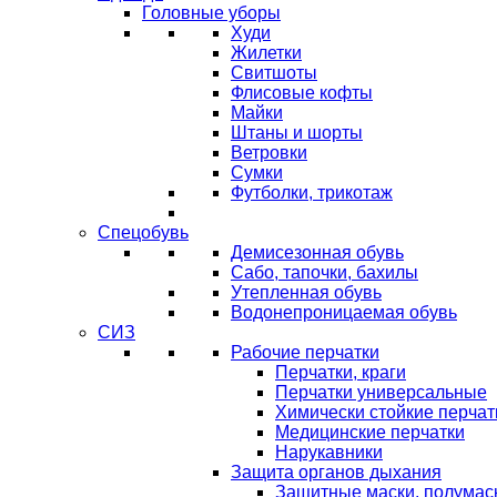
Головные уборы
Худи
Жилетки
Свитшоты
Флисовые кофты
Майки
Штаны и шорты
Ветровки
Сумки
Футболки, трикотаж
Спецобувь
Демисезонная обувь
Сабо, тапочки, бахилы
Утепленная обувь
Водонепроницаемая обувь
СИЗ
Рабочие перчатки
Перчатки, краги
Перчатки универсальные
Химически стойкие перчат
Медицинские перчатки
Нарукавники
Защита органов дыхания
Защитные маски, полумас