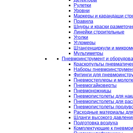
Рулетки
Уровни
Маркеры и карандаши стр
Правила
Шнуры и краски разметоч
Линейки строительные
Уголки
Угломеры
Штангенциркули и микром
Мультиметры
Пневмоинструмент и оборудов
Краскопульты пневматиче
Наборы пневмоинструмен
Фитинги для пневмоинстр
Пневмостеплеры и молот
Пневмогайковерты
Пневмоножницы
Пневмопистолеты для нак
Пневмопистолеты для рас
Пневмопистолеты продув
Расходные материалы дл
Шланги высокого давлени
Подготовка воздуха
Комплектующие к пневмои