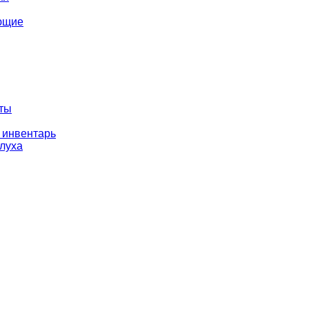
ющие
оты
 инвентарь
слуха