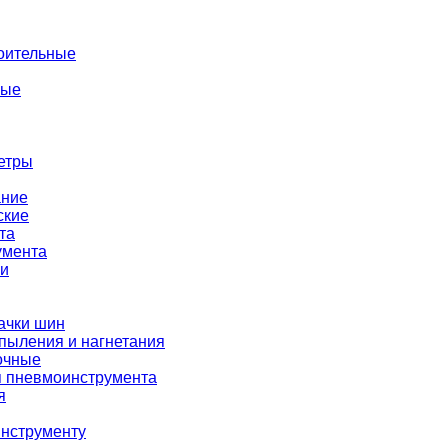
оительные
ные
етры
ание
ские
та
умента
ки
ачки шин
пыления и нагнетания
очные
я пневмоинструмента
я
нструменту