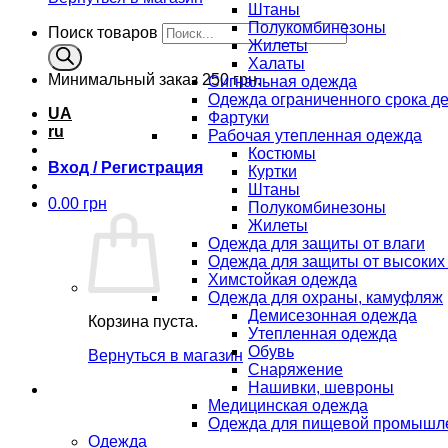
Штаны
Полукомбинезоны
Поиск товаров
Жилеты
Халаты
Минимальный заказ
250 грн.
Сигнальная одежда
Одежда ограниченного срока д
UA
Фартуки
ru
Рабочая утепленная одежда
Костюмы
Вход / Регистрация
Куртки
Штаны
0.00
грн
Полукомбинезоны
Жилеты
Одежда для защиты от влаги
Одежда для защиты от высоких
Химстойкая одежда
Одежда для охраны, камуфляж
Демисезонная одежда
Корзина пуста.
Утепленная одежда
Обувь
Вернуться в магазин
Снаряжение
Нашивки, шевроны
Медицинская одежда
Одежда для пищевой промышл
Одежда