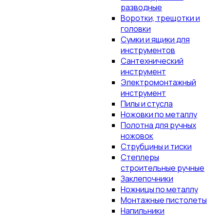
разводные
Воротки, трещотки и
головки
Сумки и ящики для
инструментов
Сантехнический
инструмент
Электромонтажный
инструмент
Пилы и стусла
Ножовки по металлу
Полотна для ручных
ножовок
Струбцины и тиски
Степлеры
строительные ручные
Заклепочники
Ножницы по металлу
Монтажные пистолеты
Напильники