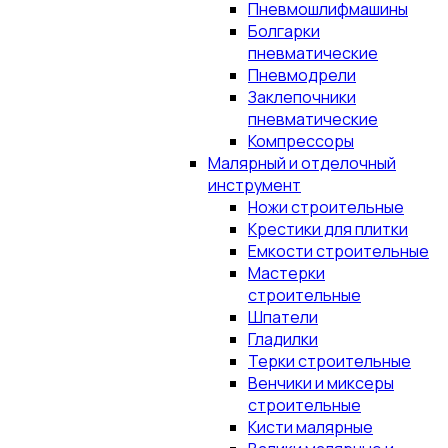
Пневмошлифмашины
Болгарки
пневматические
Пневмодрели
Заклепочники
пневматические
Компрессоры
Малярный и отделочный
инструмент
Ножи строительные
Крестики для плитки
Емкости строительные
Мастерки
строительные
Шпатели
Гладилки
Терки строительные
Венчики и миксеры
строительные
Кисти малярные