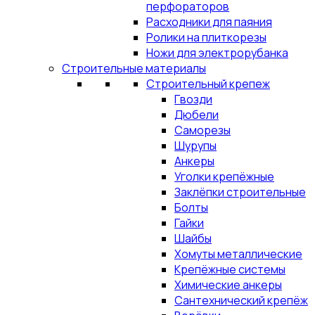
перфораторов
Расходники для паяния
Ролики на плиткорезы
Ножи для электрорубанка
Строительные материалы
Строительный крепеж
Гвозди
Дюбели
Саморезы
Шурупы
Анкеры
Уголки крепёжные
Заклёпки строительные
Болты
Гайки
Шайбы
Хомуты металлические
Крепёжные системы
Химические анкеры
Сантехнический крепёж