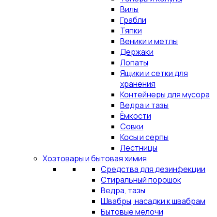
Вилы
Грабли
Тяпки
Веники и метлы
Держаки
Лопаты
Ящики и сетки для
хранения
Контейнеры для мусора
Ведра и тазы
Ёмкости
Совки
Косы и серпы
Лестницы
Хозтовары и бытовая химия
Средства для дезинфекции
Стиральный порошок
Ведра, тазы
Швабры, насадки к швабрам
Бытовые мелочи