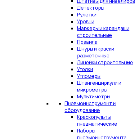
Штативы для нивелиров
Детекторы
Рулетки
Уровни
Маркеры и карандаши
строительные
Правила
Шнуры и краски
разметочные
Линейки строительные
Уголки
Угломеры
Штангенциркули и
микрометры
Мультиметры
Пневмоинструмент и
оборудование
Краскопульты
пневматические
Наборы
пневмоинструмента