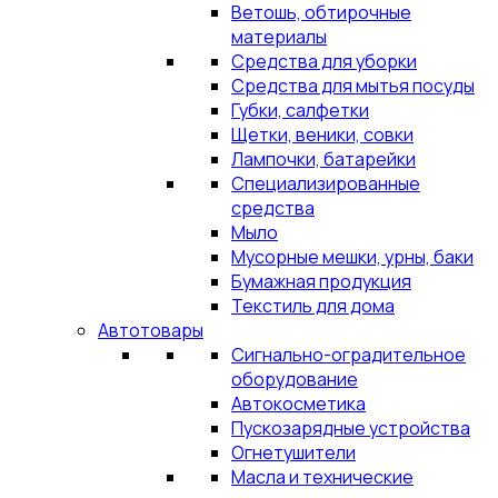
Ветошь, обтирочные
материалы
Средства для уборки
Средства для мытья посуды
Губки, салфетки
Щетки, веники, совки
Лампочки, батарейки
Специализированные
средства
Мыло
Мусорные мешки, урны, баки
Бумажная продукция
Текстиль для дома
Автотовары
Сигнально-оградительное
оборудование
Автокосметика
Пускозарядные устройства
Огнетушители
Масла и технические