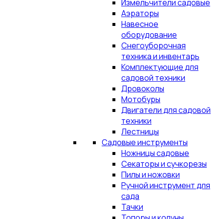
Измельчители садовые
Аэраторы
Навесное
оборудование
Снегоуборочная
техника и инвентарь
Комплектующие для
садовой техники
Дровоколы
Мотобуры
Двигатели для садовой
техники
Лестницы
Садовые инструменты
Ножницы садовые
Секаторы и сучкорезы
Пилы и ножовки
Ручной инструмент для
сада
Тачки
Топоры и колуны