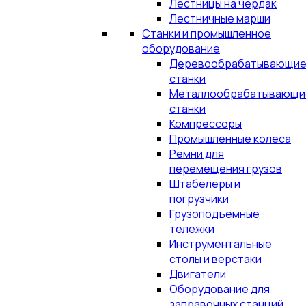
Лестницы на чердак
Лестничные марши
Станки и промышленное
оборудование
Деревообрабатывающи
станки
Металлообрабатывающи
станки
Компрессоры
Промышленные колеса
Ремни для
перемещения грузов
Штабелеры и
погрузчики
Грузоподъемные
тележки
Инструментальные
столы и верстаки
Двигатели
Оборудование для
заправочных станций