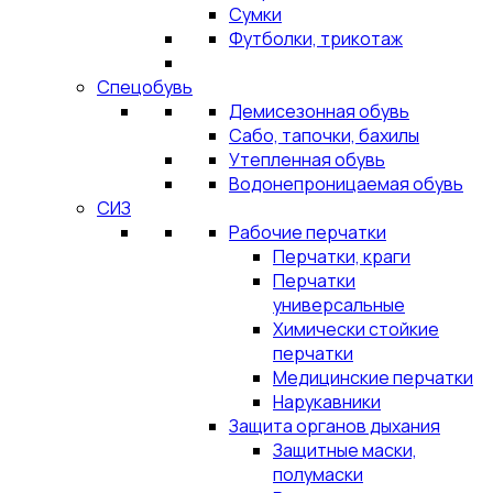
Сумки
Футболки, трикотаж
Спецобувь
Демисезонная обувь
Сабо, тапочки, бахилы
Утепленная обувь
Водонепроницаемая обувь
СИЗ
Рабочие перчатки
Перчатки, краги
Перчатки
универсальные
Химически стойкие
перчатки
Медицинские перчатки
Нарукавники
Защита органов дыхания
Защитные маски,
полумаски