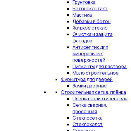
Грунтовка
Бетоноконтакт
Мастика
Добавки в бетон
Жидкое стекло
Очистка и защита
фасадов
Антисептик для
минеральных
поверхностей
Пигменты для раствора
Мыло строительное
Фурнитура для дверей
Замки дверные
Строительная сетка, плёнка
Плёнка полиэтиленовая
Сетка сварная,
просечная
Стеклосетка
Стеклохолст
Серпянка