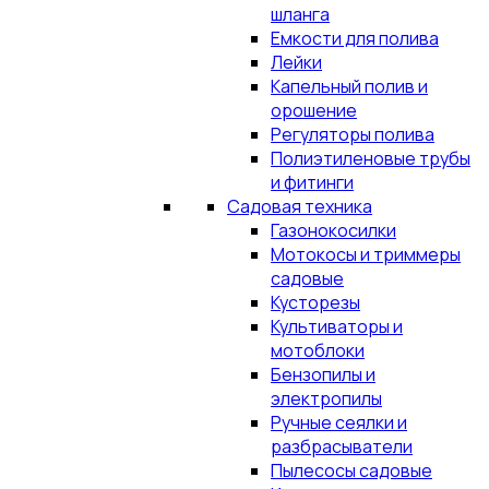
шланга
Емкости для полива
Лейки
Капельный полив и
орошение
Регуляторы полива
Полиэтиленовые трубы
и фитинги
Садовая техника
Газонокосилки
Мотокосы и триммеры
садовые
Кусторезы
Культиваторы и
мотоблоки
Бензопилы и
электропилы
Ручные сеялки и
разбрасыватели
Пылесосы садовые