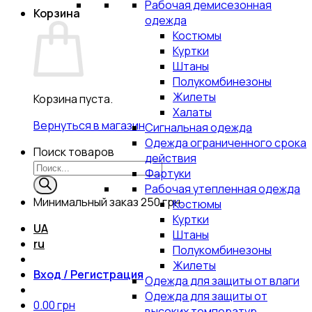
Рабочая демисезонная
Корзина
одежда
Костюмы
Куртки
Штаны
Полукомбинезоны
Жилеты
Корзина пуста.
Халаты
Вернуться в магазин
Сигнальная одежда
Одежда ограниченного срока
Поиск товаров
действия
Фартуки
Рабочая утепленная одежда
Минимальный заказ
250 грн.
Костюмы
Куртки
UA
Штаны
ru
Полукомбинезоны
Жилеты
Вход / Регистрация
Одежда для защиты от влаги
Одежда для защиты от
0.00
грн
высоких температур