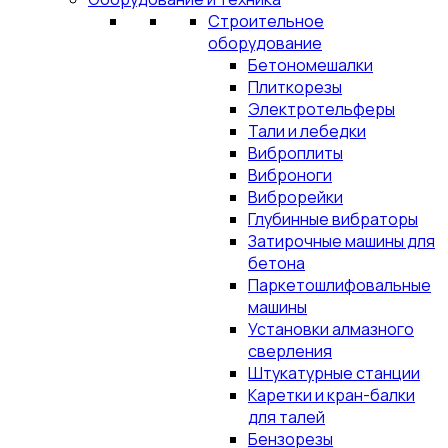
Строительное
оборудование
Бетономешалки
Плиткорезы
Электротельферы
Тали и лебедки
Виброплиты
Виброноги
Виброрейки
Глубинные вибраторы
Затирочные машины для
бетона
Паркетошлифовальные
машины
Установки алмазного
сверления
Штукатурные станции
Каретки и кран-балки
для талей
Бензорезы