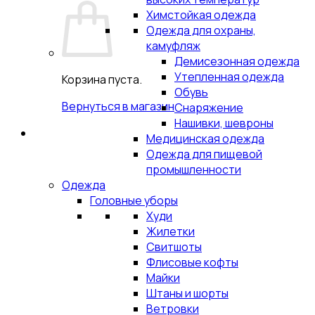
Химстойкая одежда
Одежда для охраны,
камуфляж
Демисезонная одежда
Утепленная одежда
Корзина пуста.
Обувь
Вернуться в магазин
Снаряжение
Нашивки, шевроны
Медицинская одежда
Одежда для пищевой
промышленности
Одежда
Головные уборы
Худи
Жилетки
Свитшоты
Флисовые кофты
Майки
Штаны и шорты
Ветровки