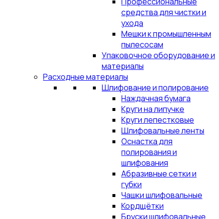
Профессиональные
средства для чистки и
ухода
Мешки к промышленным
пылесосам
Упаковочное оборудование и
материалы
Расходные материалы
Шлифование и полирование
Наждачная бумага
Круги на липучке
Круги лепестковые
Шлифовальные ленты
Оснастка для
полирования и
шлифования
Абразивные сетки и
губки
Чашки шлифовальные
Кордщётки
Бруски шлифовальные