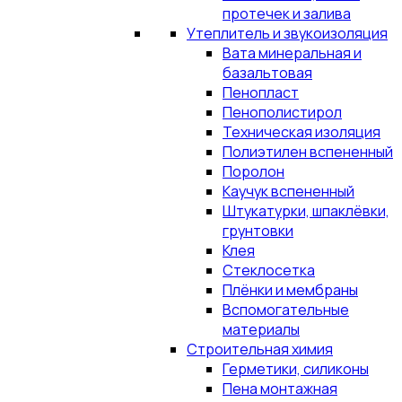
протечек и залива
Утеплитель и звукоизоляция
Вата минеральная и
базальтовая
Пенопласт
Пенополистирол
Техническая изоляция
Полиэтилен вспененный
Поролон
Каучук вспененный
Штукатурки, шпаклёвки,
грунтовки
Клея
Стеклосетка
Плёнки и мембраны
Вспомогательные
материалы
Строительная химия
Герметики, силиконы
Пена монтажная