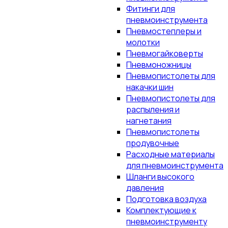
Фитинги для
пневмоинструмента
Пневмостеплеры и
молотки
Пневмогайковерты
Пневмоножницы
Пневмопистолеты для
накачки шин
Пневмопистолеты для
распыления и
нагнетания
Пневмопистолеты
продувочные
Расходные материалы
для пневмоинструмента
Шланги высокого
давления
Подготовка воздуха
Комплектующие к
пневмоинструменту