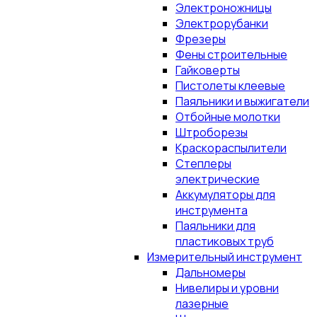
Электроножницы
Электрорубанки
Фрезеры
Фены строительные
Гайковерты
Пистолеты клеевые
Паяльники и выжигатели
Отбойные молотки
Штроборезы
Краскораспылители
Степлеры
электрические
Аккумуляторы для
инструмента
Паяльники для
пластиковых труб
Измерительный инструмент
Дальномеры
Нивелиры и уровни
лазерные