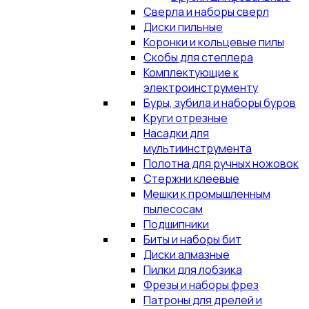
Сверла и наборы сверл
Диски пильные
Коронки и кольцевые пилы
Скобы для степлера
Комплектующие к
электроинструменту
Буры, зубила и наборы буров
Круги отрезные
Насадки для
мультиинструмента
Полотна для ручных ножовок
Стержни клеевые
Мешки к промышленным
пылесосам
Подшипники
Биты и наборы бит
Диски алмазные
Пилки для лобзика
Фрезы и наборы фрез
Патроны для дрелей и