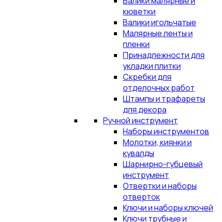
Валики малярные и
кюветки
Валики игольчатые
Малярные ленты и
пленки
Принадлежности для
укладки плитки
Скребки для
отделочных работ
Штампы и трафареты
для декора
Ручной инструмент
Наборы инструментов
Молотки, киянки и
кувалды
Шарнирно-губцевый
инструмент
Отвертки и наборы
отверток
Ключи и наборы ключей
Ключи трубные и