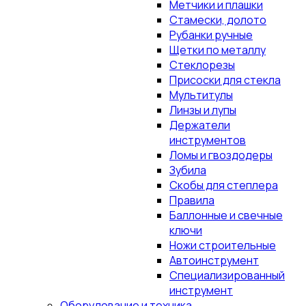
Метчики и плашки
Стамески, долото
Рубанки ручные
Щетки по металлу
Стеклорезы
Присоски для стекла
Мультитулы
Линзы и лупы
Держатели
инструментов
Ломы и гвоздодеры
Зубила
Скобы для степлера
Правила
Баллонные и свечные
ключи
Ножи строительные
Автоинструмент
Специализированный
инструмент
Оборудование и техника