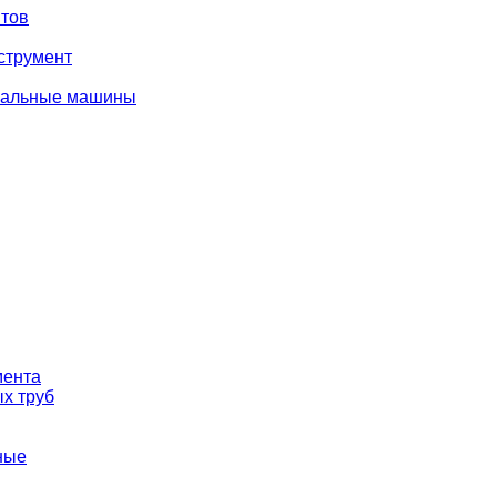
тов
струмент
вальные машины
мента
х труб
ные