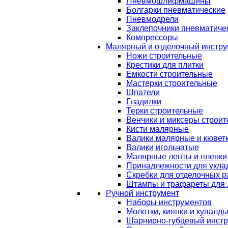
Пневмошлифмашины
Болгарки пневматические
Пневмодрели
Заклепочники пневматиче
Компрессоры
Малярный и отделочный инстру
Ножи строительные
Крестики для плитки
Емкости строительные
Мастерки строительные
Шпатели
Гладилки
Терки строительные
Венчики и миксеры строи
Кисти малярные
Валики малярные и кювет
Валики игольчатые
Малярные ленты и пленки
Принадлежности для уклад
Скребки для отделочных р
Штампы и трафареты для 
Ручной инструмент
Наборы инструментов
Молотки, киянки и кувалд
Шарнирно-губцевый инст