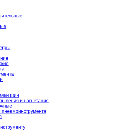
оительные
ные
етры
ание
ские
та
умента
ки
ачки шин
пыления и нагнетания
очные
я пневмоинструмента
я
нструменту