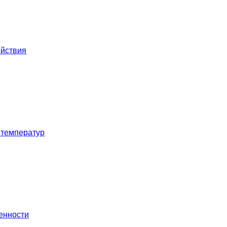
ействия
 температур
енности