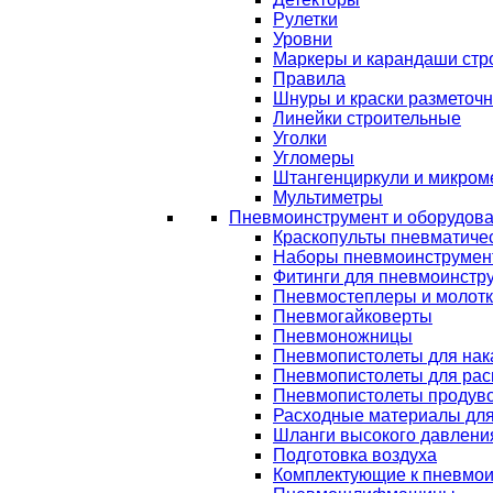
Рулетки
Уровни
Маркеры и карандаши стр
Правила
Шнуры и краски разметоч
Линейки строительные
Уголки
Угломеры
Штангенциркули и микром
Мультиметры
Пневмоинструмент и оборудов
Краскопульты пневматиче
Наборы пневмоинструмен
Фитинги для пневмоинстр
Пневмостеплеры и молот
Пневмогайковерты
Пневмоножницы
Пневмопистолеты для нак
Пневмопистолеты для рас
Пневмопистолеты продув
Расходные материалы дл
Шланги высокого давлени
Подготовка воздуха
Комплектующие к пневмои