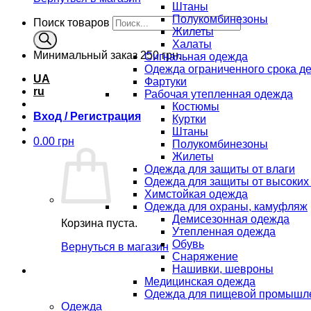
Штаны
Полукомбинезоны
Поиск товаров
Жилеты
Халаты
Минимальный заказ
250 грн.
Сигнальная одежда
Одежда ограниченного срока д
UA
Фартуки
ru
Рабочая утепленная одежда
Костюмы
Вход / Регистрация
Куртки
Штаны
0.00
грн
Полукомбинезоны
Жилеты
Одежда для защиты от влаги
Одежда для защиты от высоких
Химстойкая одежда
Одежда для охраны, камуфляж
Демисезонная одежда
Корзина пуста.
Утепленная одежда
Обувь
Вернуться в магазин
Снаряжение
Нашивки, шевроны
Медицинская одежда
Одежда для пищевой промышл
Одежда