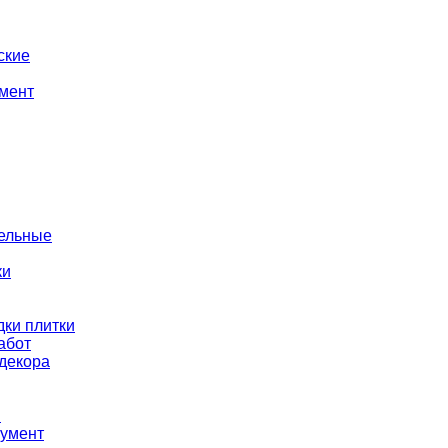
ские
мент
тельные
ки
ки плитки
абот
декора
ы
румент