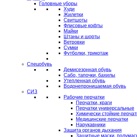
Головные уборы
Худи
Жилетки
Свитшоты
Флисовые кофты
Майки
Штаны и шорты
Ветровки
Сумки
Футболки, трикотаж
Спецобувь
Демисезонная обувь
Сабо, тапочки, бахилы
Утепленная обувь
Водонепроницаемая обувь
СИЗ
Рабочие перчатки
Перчатки, краги
Перчатки универсальные
Химически стойкие перчат
Медицинские перчатки
Нарукавники
Защита органов дыхания
Защитные маски, полумас