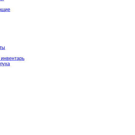
ющие
оты
 инвентарь
слуха