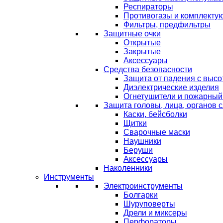
Респираторы
Противогазы и комплекту
Фильтры, предфильтры
Защитные очки
Открытые
Закрытые
Аксессуары
Средства безопасности
Защита от падения с выс
Диэлектрические изделия
Огнетушители и пожарный
Защита головы, лица, органов 
Каски, бейсболки
Щитки
Сварочные маски
Наушники
Беруши
Аксессуары
Наколенники
Инструменты
Электроинструменты
Болгарки
Шуруповерты
Дрели и миксеры
Перфораторы