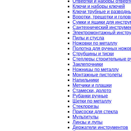
Отвертки и наборы отверт
Ключи и наборы ключей
Ключи трубные и разводн
Воротки, трещотки и голов
Сумки и ящики для инстру
Сантехнический инструме
Электромонтажный инстр
Пилы и стусла
Ножовки по металлу
Полотна для ручных ножо
Струбцины и тиски
Степлеры строительные р
Заклепочники
Ножницы по металлу
Монтажные пистолеты
Напильники
Метчики и плашки
Стамески, долото
Рубанки ручные
Щетки по металлу
Стеклорезы
Присоски для стекла
Мультитулы
Линзы и лупы
Держатели инструментов