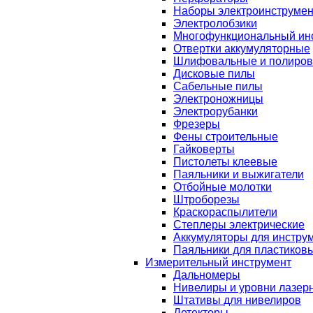
Наборы электроинструмен
Электролобзики
Многофункциональный ин
Отвертки аккумуляторные
Шлифовальные и полиро
Дисковые пилы
Сабельные пилы
Электроножницы
Электрорубанки
Фрезеры
Фены строительные
Гайковерты
Пистолеты клеевые
Паяльники и выжигатели
Отбойные молотки
Штроборезы
Краскораспылители
Степлеры электрические
Аккумуляторы для инстру
Паяльники для пластиковы
Измерительный инструмент
Дальномеры
Нивелиры и уровни лазер
Штативы для нивелиров
Детекторы