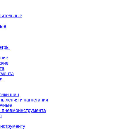
оительные
ные
етры
ание
ские
та
умента
ки
ачки шин
пыления и нагнетания
очные
я пневмоинструмента
я
нструменту