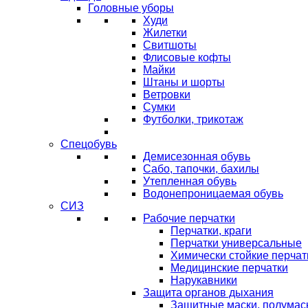
Головные уборы
Худи
Жилетки
Свитшоты
Флисовые кофты
Майки
Штаны и шорты
Ветровки
Сумки
Футболки, трикотаж
Спецобувь
Демисезонная обувь
Сабо, тапочки, бахилы
Утепленная обувь
Водонепроницаемая обувь
СИЗ
Рабочие перчатки
Перчатки, краги
Перчатки универсальные
Химически стойкие перчат
Медицинские перчатки
Нарукавники
Защита органов дыхания
Защитные маски, полумас