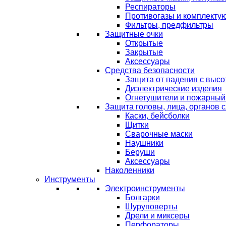
Респираторы
Противогазы и комплекту
Фильтры, предфильтры
Защитные очки
Открытые
Закрытые
Аксессуары
Средства безопасности
Защита от падения с выс
Диэлектрические изделия
Огнетушители и пожарный
Защита головы, лица, органов 
Каски, бейсболки
Щитки
Сварочные маски
Наушники
Беруши
Аксессуары
Наколенники
Инструменты
Электроинструменты
Болгарки
Шуруповерты
Дрели и миксеры
Перфораторы