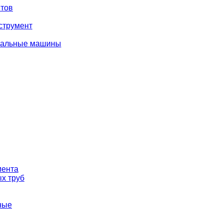
тов
струмент
вальные машины
мента
х труб
ные