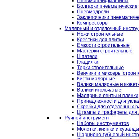
Пневмошлифмашины
Болгарки пневматические
Пневмодрели
Заклепочники пневматиче
Компрессоры
Малярный и отделочный инстру
Ножи строительные
Крестики для плитки
Емкости строительные
Мастерки строительные
Шпатели
Гладилки
Терки строительные
Венчики и миксеры строи
Кисти малярные
Валики малярные и кювет
Валики игольчатые
Малярные ленты и пленки
Принадлежности для уклад
Скребки для отделочных р
Штампы и трафареты для 
Ручной инструмент
Наборы инструментов
Молотки, киянки и кувалд
Шарнирно-губцевый инст