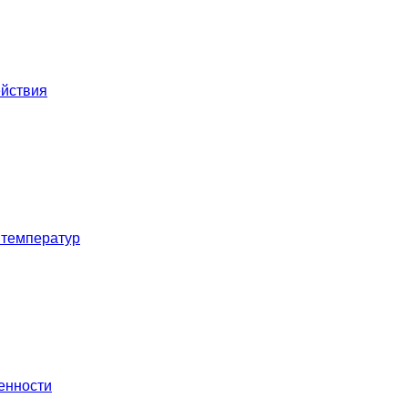
ействия
 температур
енности