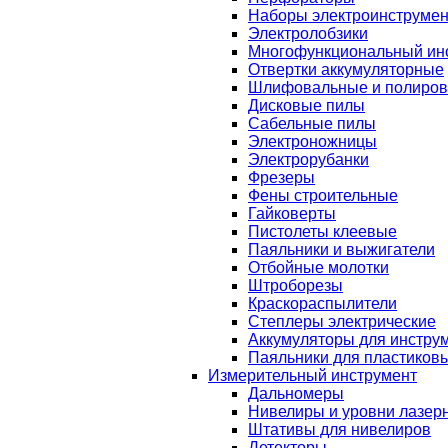
Наборы электроинструмен
Электролобзики
Многофункциональный ин
Отвертки аккумуляторные
Шлифовальные и полиро
Дисковые пилы
Сабельные пилы
Электроножницы
Электрорубанки
Фрезеры
Фены строительные
Гайковерты
Пистолеты клеевые
Паяльники и выжигатели
Отбойные молотки
Штроборезы
Краскораспылители
Степлеры электрические
Аккумуляторы для инстру
Паяльники для пластиковы
Измерительный инструмент
Дальномеры
Нивелиры и уровни лазер
Штативы для нивелиров
Детекторы