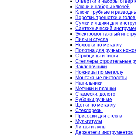
Отвертки и наборы отверт
Ключи и наборы ключей
Ключи трубные и разводн
Воротки, трещотки и голов
Сумки и ящики для инстру
Сантехнический инструме
Электромонтажный инстр
Пилы и стусла
Ножовки по металлу
Полотна для ручных ножо
Струбцины и тиски
Степлеры строительные р
Заклепочники
Ножницы по металлу
Монтажные пистолеты
Напильники
Метчики и плашки
Стамески, долото
Рубанки ручные
Щетки по металлу
Стеклорезы
Присоски для стекла
Мультитулы
Линзы и лупы
Держатели инструментов