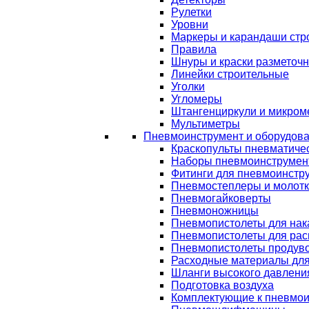
Рулетки
Уровни
Маркеры и карандаши стр
Правила
Шнуры и краски разметоч
Линейки строительные
Уголки
Угломеры
Штангенциркули и микром
Мультиметры
Пневмоинструмент и оборудов
Краскопульты пневматиче
Наборы пневмоинструмен
Фитинги для пневмоинстр
Пневмостеплеры и молот
Пневмогайковерты
Пневмоножницы
Пневмопистолеты для нак
Пневмопистолеты для рас
Пневмопистолеты продув
Расходные материалы дл
Шланги высокого давлени
Подготовка воздуха
Комплектующие к пневмои