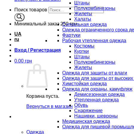
Штаны
Полукомбинезоны
Поиск товаров
Жилеты
Халаты
Минимальный заказ
250 грн.
Сигнальная одежда
Одежда ограниченного срока д
UA
Фартуки
ru
Рабочая утепленная одежда
Костюмы
Вход / Регистрация
Куртки
Штаны
0.00
грн
Полукомбинезоны
Жилеты
Одежда для защиты от влаги
Одежда для защиты от высоких
Химстойкая одежда
Одежда для охраны, камуфляж
Демисезонная одежда
Корзина пуста.
Утепленная одежда
Обувь
Вернуться в магазин
Снаряжение
Нашивки, шевроны
Медицинская одежда
Одежда для пищевой промышл
Одежда