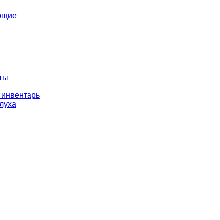
ющие
оты
 инвентарь
слуха