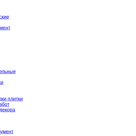
ские
мент
тельные
ки
ки плитки
абот
декора
ы
румент