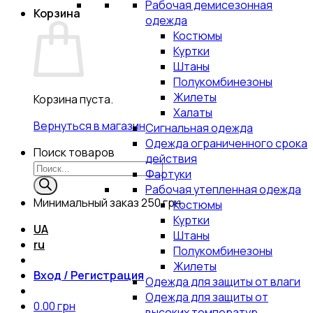
Рабочая демисезонная
Корзина
одежда
Костюмы
Куртки
Штаны
Полукомбинезоны
Жилеты
Корзина пуста.
Халаты
Вернуться в магазин
Сигнальная одежда
Одежда ограниченного срока
Поиск товаров
действия
Фартуки
Рабочая утепленная одежда
Минимальный заказ
250 грн.
Костюмы
Куртки
UA
Штаны
ru
Полукомбинезоны
Жилеты
Вход / Регистрация
Одежда для защиты от влаги
Одежда для защиты от
0.00
грн
высоких температур