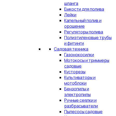
шланга
Емкости для полива
Лейки
Капельный полив и
орошение
Регуляторы полива
Полиэтиленовые трубы
и фитинги
Садовая техника
Газонокосилки
Мотокосы и триммеры
садовые
Кусторезы
Культиваторы и
мотоблоки
Бензопилы и
электропилы
Ручные сеялки и
разбрасыватели
Пылесосы садовые