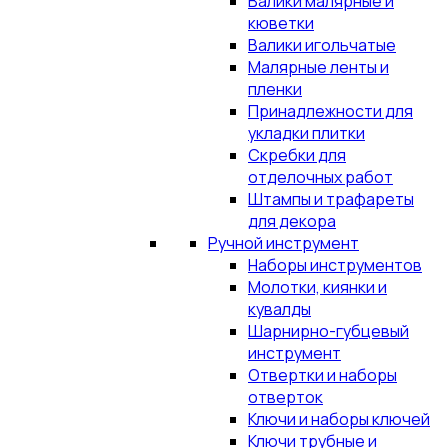
Валики малярные и
кюветки
Валики игольчатые
Малярные ленты и
пленки
Принадлежности для
укладки плитки
Скребки для
отделочных работ
Штампы и трафареты
для декора
Ручной инструмент
Наборы инструментов
Молотки, киянки и
кувалды
Шарнирно-губцевый
инструмент
Отвертки и наборы
отверток
Ключи и наборы ключей
Ключи трубные и