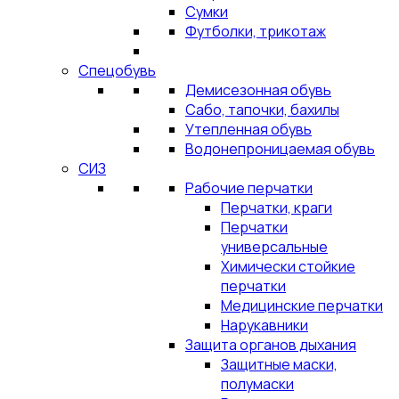
Сумки
Футболки, трикотаж
Спецобувь
Демисезонная обувь
Сабо, тапочки, бахилы
Утепленная обувь
Водонепроницаемая обувь
СИЗ
Рабочие перчатки
Перчатки, краги
Перчатки
универсальные
Химически стойкие
перчатки
Медицинские перчатки
Нарукавники
Защита органов дыхания
Защитные маски,
полумаски