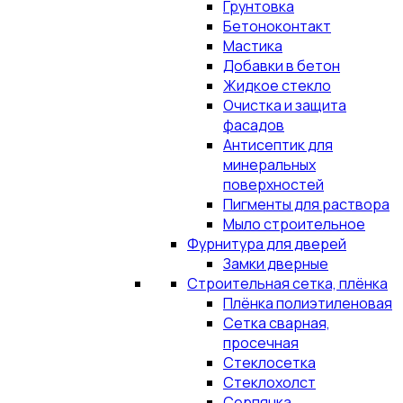
Грунтовка
Бетоноконтакт
Мастика
Добавки в бетон
Жидкое стекло
Очистка и защита
фасадов
Антисептик для
минеральных
поверхностей
Пигменты для раствора
Мыло строительное
Фурнитура для дверей
Замки дверные
Строительная сетка, плёнка
Плёнка полиэтиленовая
Сетка сварная,
просечная
Стеклосетка
Стеклохолст
Серпянка