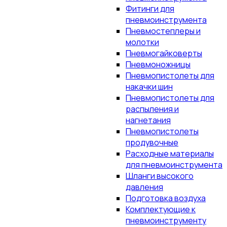
Фитинги для
пневмоинструмента
Пневмостеплеры и
молотки
Пневмогайковерты
Пневмоножницы
Пневмопистолеты для
накачки шин
Пневмопистолеты для
распыления и
нагнетания
Пневмопистолеты
продувочные
Расходные материалы
для пневмоинструмента
Шланги высокого
давления
Подготовка воздуха
Комплектующие к
пневмоинструменту