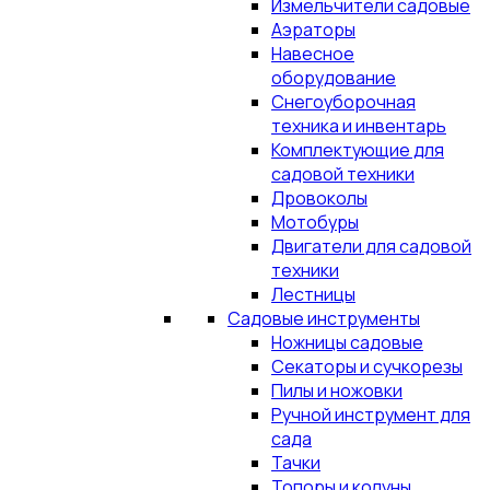
Измельчители садовые
Аэраторы
Навесное
оборудование
Снегоуборочная
техника и инвентарь
Комплектующие для
садовой техники
Дровоколы
Мотобуры
Двигатели для садовой
техники
Лестницы
Садовые инструменты
Ножницы садовые
Секаторы и сучкорезы
Пилы и ножовки
Ручной инструмент для
сада
Тачки
Топоры и колуны