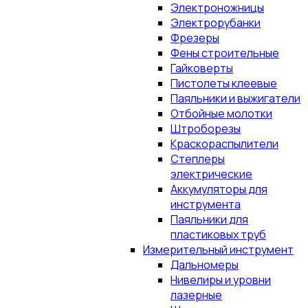
Электроножницы
Электрорубанки
Фрезеры
Фены строительные
Гайковерты
Пистолеты клеевые
Паяльники и выжигатели
Отбойные молотки
Штроборезы
Краскораспылители
Степлеры
электрические
Аккумуляторы для
инструмента
Паяльники для
пластиковых труб
Измерительный инструмент
Дальномеры
Нивелиры и уровни
лазерные