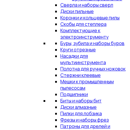
Сверла и наборы сверл
Диски пильные
Коронки и кольцевые пилы
Скобы для степлера
Комплектующие к
электроинструменту
Буры, зубила и наборы буров
Круги отрезные
Насадки для
мультиинструмента
Полотна для ручных ножовок
Стержни клеевые
Мешки к промышленным
пылесосам
Подшипники
Биты и наборы бит
Диски алмазные
Пилки для лобзика
Фрезы и наборы фрез
Патроны для дрелей и