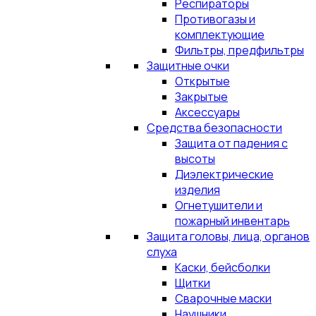
Респираторы
Противогазы и
комплектующие
Фильтры, предфильтры
Защитные очки
Открытые
Закрытые
Аксессуары
Средства безопасности
Защита от падения с
высоты
Диэлектрические
изделия
Огнетушители и
пожарный инвентарь
Защита головы, лица, органов
слуха
Каски, бейсболки
Щитки
Сварочные маски
Наушники