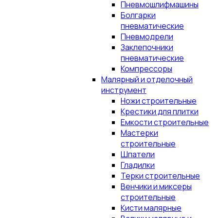
Пневмошлифмашины
Болгарки
пневматические
Пневмодрели
Заклепочники
пневматические
Компрессоры
Малярный и отделочный
инструмент
Ножи строительные
Крестики для плитки
Емкости строительные
Мастерки
строительные
Шпатели
Гладилки
Терки строительные
Венчики и миксеры
строительные
Кисти малярные