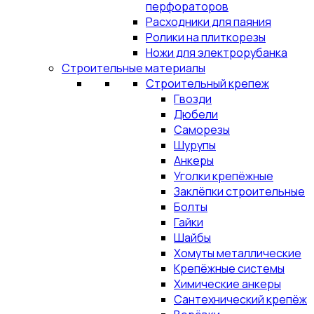
перфораторов
Расходники для паяния
Ролики на плиткорезы
Ножи для электрорубанка
Строительные материалы
Строительный крепеж
Гвозди
Дюбели
Саморезы
Шурупы
Анкеры
Уголки крепёжные
Заклёпки строительные
Болты
Гайки
Шайбы
Хомуты металлические
Крепёжные системы
Химические анкеры
Сантехнический крепёж