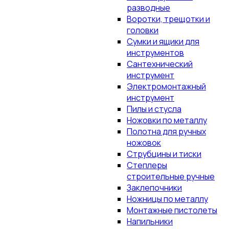
разводные
Воротки, трещотки и
головки
Сумки и ящики для
инструментов
Сантехнический
инструмент
Электромонтажный
инструмент
Пилы и стусла
Ножовки по металлу
Полотна для ручных
ножовок
Струбцины и тиски
Степлеры
строительные ручные
Заклепочники
Ножницы по металлу
Монтажные пистолеты
Напильники