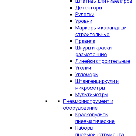
Штативы для нивелиров
Детекторы
Рулетки
Уровни
Маркеры и карандаши
строительные
Правила
Шнуры и краски
разметочные
Линейки строительные
Уголки
Угломеры
Штангенциркули и
микрометры
Мультиметры
Пневмоинструмент и
оборудование
Краскопульты
пневматические
Наборы
пневмоинструмента