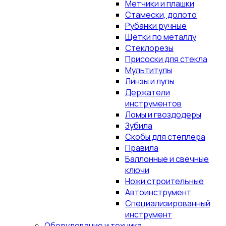
Метчики и плашки
Стамески, долото
Рубанки ручные
Щетки по металлу
Стеклорезы
Присоски для стекла
Мультитулы
Линзы и лупы
Держатели
инструментов
Ломы и гвоздодеры
Зубила
Скобы для степлера
Правила
Баллонные и свечные
ключи
Ножи строительные
Автоинструмент
Специализированный
инструмент
Оборудование и техника