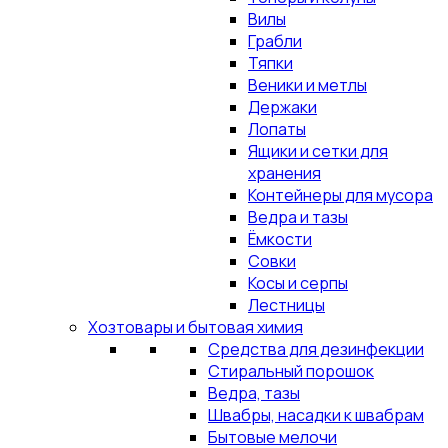
Вилы
Грабли
Тяпки
Веники и метлы
Держаки
Лопаты
Ящики и сетки для
хранения
Контейнеры для мусора
Ведра и тазы
Ёмкости
Совки
Косы и серпы
Лестницы
Хозтовары и бытовая химия
Средства для дезинфекции
Стиральный порошок
Ведра, тазы
Швабры, насадки к швабрам
Бытовые мелочи