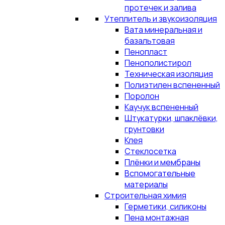
протечек и залива
Утеплитель и звукоизоляция
Вата минеральная и
базальтовая
Пенопласт
Пенополистирол
Техническая изоляция
Полиэтилен вспененный
Поролон
Каучук вспененный
Штукатурки, шпаклёвки,
грунтовки
Клея
Стеклосетка
Плёнки и мембраны
Вспомогательные
материалы
Строительная химия
Герметики, силиконы
Пена монтажная