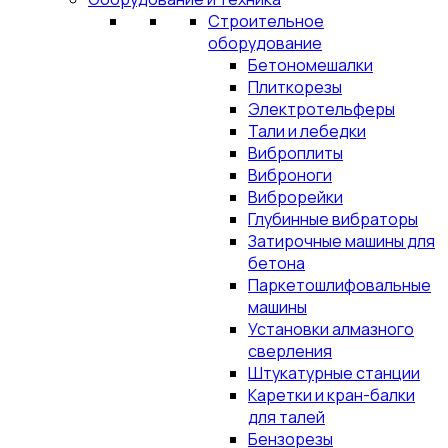
Строительное
оборудование
Бетономешалки
Плиткорезы
Электротельферы
Тали и лебедки
Виброплиты
Виброноги
Виброрейки
Глубинные вибраторы
Затирочные машины для
бетона
Паркетошлифовальные
машины
Установки алмазного
сверления
Штукатурные станции
Каретки и кран-балки
для талей
Бензорезы