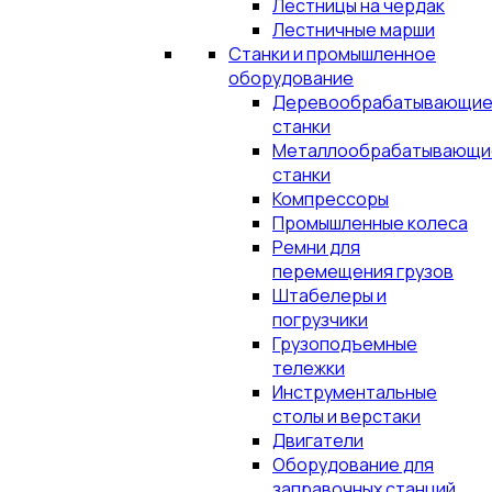
Лестницы на чердак
Лестничные марши
Станки и промышленное
оборудование
Деревообрабатывающи
станки
Металлообрабатывающи
станки
Компрессоры
Промышленные колеса
Ремни для
перемещения грузов
Штабелеры и
погрузчики
Грузоподъемные
тележки
Инструментальные
столы и верстаки
Двигатели
Оборудование для
заправочных станций