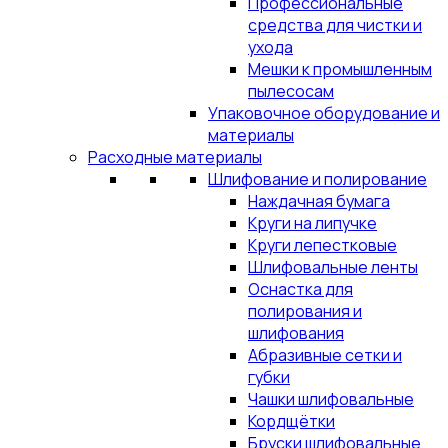
Профессиональные
средства для чистки и
ухода
Мешки к промышленным
пылесосам
Упаковочное оборудование и
материалы
Расходные материалы
Шлифование и полирование
Наждачная бумага
Круги на липучке
Круги лепестковые
Шлифовальные ленты
Оснастка для
полирования и
шлифования
Абразивные сетки и
губки
Чашки шлифовальные
Кордщётки
Бруски шлифовальные