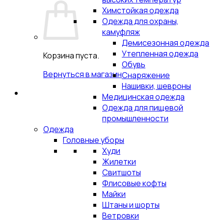
Химстойкая одежда
Одежда для охраны,
камуфляж
Демисезонная одежда
Утепленная одежда
Корзина пуста.
Обувь
Вернуться в магазин
Снаряжение
Нашивки, шевроны
Медицинская одежда
Одежда для пищевой
промышленности
Одежда
Головные уборы
Худи
Жилетки
Свитшоты
Флисовые кофты
Майки
Штаны и шорты
Ветровки