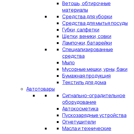
Ветошь, обтирочные
материалы
Средства для уборки
Средства для мытья посуды
Губки, салфетки
Щетки, веники, совки
Лампочки, батарейки
Специализированные
средства
Мыло
Мусорные мешки, урны, баки
Бумажная продукция
Текстиль для дома
Автотовары
Сигнально-оградительное
оборудование
Автокосметика
Пускозарядные устройства
Огнетушители
Масла и технические