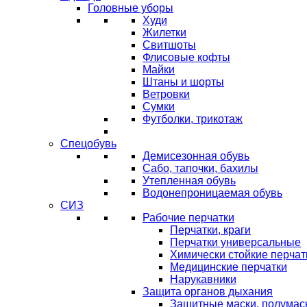
Головные уборы
Худи
Жилетки
Свитшоты
Флисовые кофты
Майки
Штаны и шорты
Ветровки
Сумки
Футболки, трикотаж
Спецобувь
Демисезонная обувь
Сабо, тапочки, бахилы
Утепленная обувь
Водонепроницаемая обувь
СИЗ
Рабочие перчатки
Перчатки, краги
Перчатки универсальные
Химически стойкие перчат
Медицинские перчатки
Нарукавники
Защита органов дыхания
Защитные маски, полумас