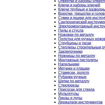
Отвертки и наборы отверт
Ключи и наборы ключей
Ключи трубные и разводн
Воротки, трещотки и голов
Сумки и ящики для инстру
Сантехнический инструме
Электромонтажный инстр
Пилы и стусла
Ножовки по металлу
Полотна для ручных ножо
Струбцины и тиски
Степлеры строительные р
Заклепочники
Ножницы по металлу
Монтажные пистолеты
Напильники
Метчики и плашки
Стамески, долото
Рубанки ручные
Щетки по металлу
Стеклорезы
Присоски для стекла
Мультитулы
Линзы и лупы
Держатели инструментов