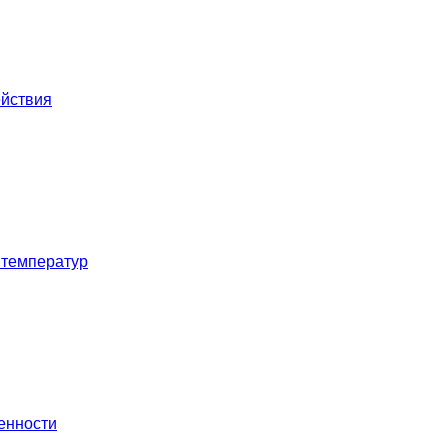
ействия
 температур
енности