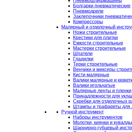
Пневмошлифмашины
Болгарки пневматические
Пневмодрели
Заклепочники пневматиче
Компрессоры
Малярный и отделочный инстру
Ножи строительные
Крестики для плитки
Емкости строительные
Мастерки строительные
Шпатели
Гладилки
Терки строительные
Венчики и миксеры строи
Кисти малярные
Валики малярные и кювет
Валики игольчатые
Малярные ленты и пленки
Принадлежности для уклад
Скребки для отделочных р
Штампы и трафареты для 
Ручной инструмент
Наборы инструментов
Молотки, киянки и кувалд
Шарнирно-губцевый инст