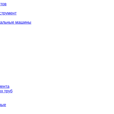
тов
струмент
вальные машины
мента
х труб
ные