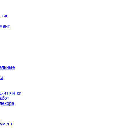
ские
мент
тельные
ки
ки плитки
абот
декора
ы
румент