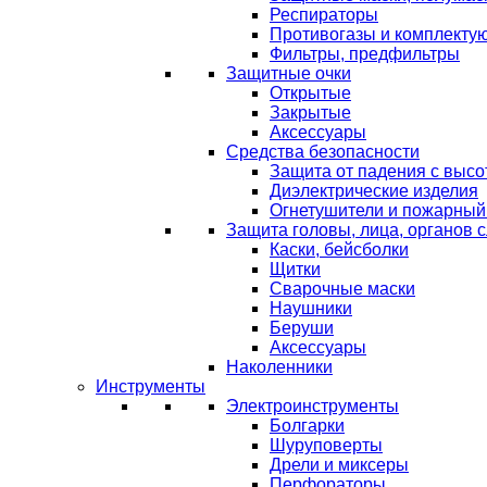
Респираторы
Противогазы и комплекту
Фильтры, предфильтры
Защитные очки
Открытые
Закрытые
Аксессуары
Средства безопасности
Защита от падения с выс
Диэлектрические изделия
Огнетушители и пожарный
Защита головы, лица, органов 
Каски, бейсболки
Щитки
Сварочные маски
Наушники
Беруши
Аксессуары
Наколенники
Инструменты
Электроинструменты
Болгарки
Шуруповерты
Дрели и миксеры
Перфораторы