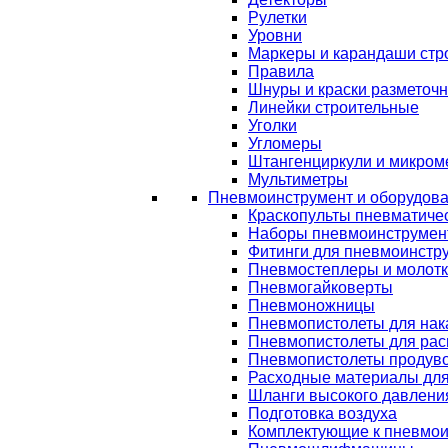
Рулетки
Уровни
Маркеры и карандаши стр
Правила
Шнуры и краски разметоч
Линейки строительные
Уголки
Угломеры
Штангенциркули и микром
Мультиметры
Пневмоинструмент и оборудов
Краскопульты пневматиче
Наборы пневмоинструмен
Фитинги для пневмоинстр
Пневмостеплеры и молот
Пневмогайковерты
Пневмоножницы
Пневмопистолеты для нак
Пневмопистолеты для рас
Пневмопистолеты продув
Расходные материалы дл
Шланги высокого давлени
Подготовка воздуха
Комплектующие к пневмои