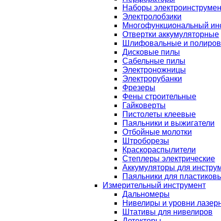
Наборы электроинструмен
Электролобзики
Многофункциональный ин
Отвертки аккумуляторные
Шлифовальные и полиро
Дисковые пилы
Сабельные пилы
Электроножницы
Электрорубанки
Фрезеры
Фены строительные
Гайковерты
Пистолеты клеевые
Паяльники и выжигатели
Отбойные молотки
Штроборезы
Краскораспылители
Степлеры электрические
Аккумуляторы для инстру
Паяльники для пластиковы
Измерительный инструмент
Дальномеры
Нивелиры и уровни лазер
Штативы для нивелиров
Детекторы