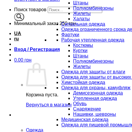
Штаны
Полукомбинезоны
Поиск товаров
Жилеты
Халаты
Минимальный заказ
250 грн.
Сигнальная одежда
Одежда ограниченного срока д
UA
Фартуки
ru
Рабочая утепленная одежда
Костюмы
Вход / Регистрация
Куртки
Штаны
0.00
грн
Полукомбинезоны
Жилеты
Одежда для защиты от влаги
Одежда для защиты от высоких
Химстойкая одежда
Одежда для охраны, камуфляж
Демисезонная одежда
Корзина пуста.
Утепленная одежда
Обувь
Вернуться в магазин
Снаряжение
Нашивки, шевроны
Медицинская одежда
Одежда для пищевой промышл
Одежда