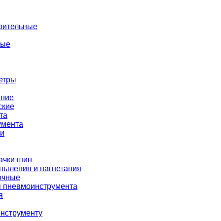
оительные
ные
етры
ание
ские
та
умента
ки
ачки шин
пыления и нагнетания
очные
я пневмоинструмента
я
нструменту