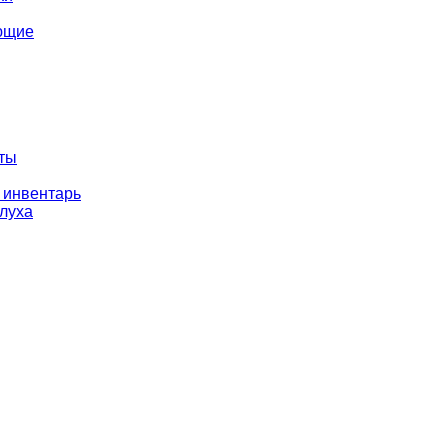
ющие
оты
 инвентарь
слуха