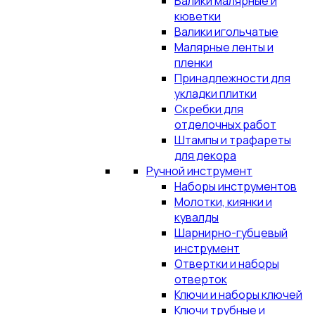
Валики малярные и
кюветки
Валики игольчатые
Малярные ленты и
пленки
Принадлежности для
укладки плитки
Скребки для
отделочных работ
Штампы и трафареты
для декора
Ручной инструмент
Наборы инструментов
Молотки, киянки и
кувалды
Шарнирно-губцевый
инструмент
Отвертки и наборы
отверток
Ключи и наборы ключей
Ключи трубные и