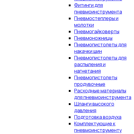
Фитинги для
пневмоинструмента
Пневмостеплеры и
молотки
Пневмогайковерты
Пневмоножницы
Пневмопистолеты для
накачки шин
Пневмопистолеты для
распыления и
нагнетания
Пневмопистолеты
продувочные
Расходные материалы
для пневмоинструмента
Шланги высокого
давления
Подготовка воздуха
Комплектующие к
пневмоинструменту