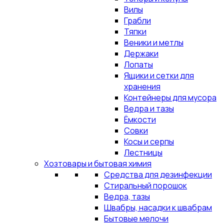
Вилы
Грабли
Тяпки
Веники и метлы
Держаки
Лопаты
Ящики и сетки для
хранения
Контейнеры для мусора
Ведра и тазы
Ёмкости
Совки
Косы и серпы
Лестницы
Хозтовары и бытовая химия
Средства для дезинфекции
Стиральный порошок
Ведра, тазы
Швабры, насадки к швабрам
Бытовые мелочи