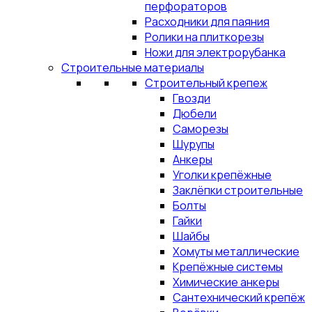
перфораторов
Расходники для паяния
Ролики на плиткорезы
Ножи для электрорубанка
Строительные материалы
Строительный крепеж
Гвозди
Дюбели
Саморезы
Шурупы
Анкеры
Уголки крепёжные
Заклёпки строительные
Болты
Гайки
Шайбы
Хомуты металлические
Крепёжные системы
Химические анкеры
Сантехнический крепёж