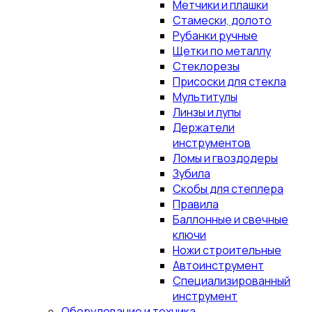
Метчики и плашки
Стамески, долото
Рубанки ручные
Щетки по металлу
Стеклорезы
Присоски для стекла
Мультитулы
Линзы и лупы
Держатели
инструментов
Ломы и гвоздодеры
Зубила
Скобы для степлера
Правила
Баллонные и свечные
ключи
Ножи строительные
Автоинструмент
Специализированный
инструмент
Оборудование и техника