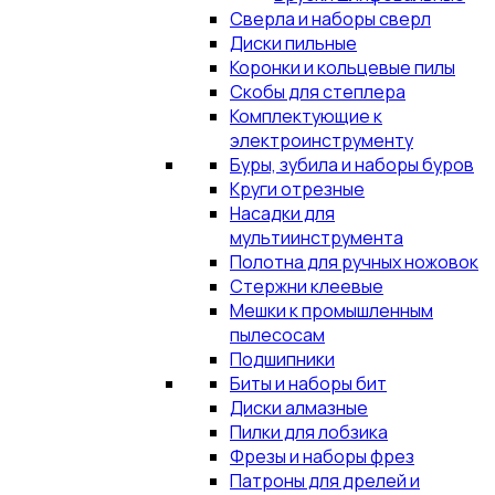
Сверла и наборы сверл
Диски пильные
Коронки и кольцевые пилы
Скобы для степлера
Комплектующие к
электроинструменту
Буры, зубила и наборы буров
Круги отрезные
Насадки для
мультиинструмента
Полотна для ручных ножовок
Стержни клеевые
Мешки к промышленным
пылесосам
Подшипники
Биты и наборы бит
Диски алмазные
Пилки для лобзика
Фрезы и наборы фрез
Патроны для дрелей и