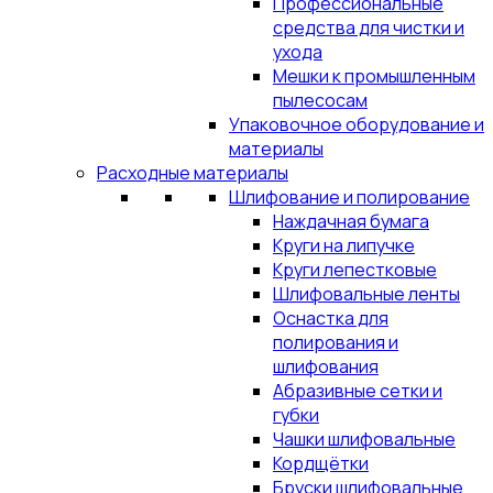
Профессиональные
средства для чистки и
ухода
Мешки к промышленным
пылесосам
Упаковочное оборудование и
материалы
Расходные материалы
Шлифование и полирование
Наждачная бумага
Круги на липучке
Круги лепестковые
Шлифовальные ленты
Оснастка для
полирования и
шлифования
Абразивные сетки и
губки
Чашки шлифовальные
Кордщётки
Бруски шлифовальные