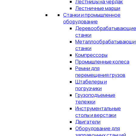
Лестницы на чердак
Лестничные марши
Станки и промышленное
оборудование
Деревообрабатывающи
станки
Металлообрабатывающи
станки
Компрессоры
Промышленные колеса
Ремни для
перемещения грузов
Штабелеры и
погрузчики
Грузоподъемные
тележки
Инструментальные
столы и верстаки
Двигатели
Оборудование для
заправочных станций