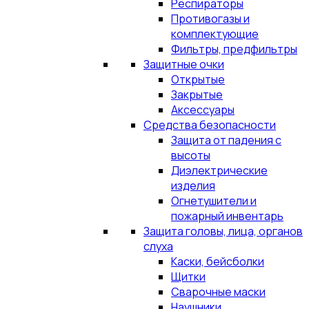
Респираторы
Противогазы и
комплектующие
Фильтры, предфильтры
Защитные очки
Открытые
Закрытые
Аксессуары
Средства безопасности
Защита от падения с
высоты
Диэлектрические
изделия
Огнетушители и
пожарный инвентарь
Защита головы, лица, органов
слуха
Каски, бейсболки
Щитки
Сварочные маски
Наушники