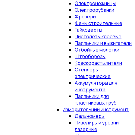
Электроножницы
Электрорубанки
Фрезеры
Фены строительные
Гайковерты
Пистолеты клеевые
Паяльники и выжигатели
Отбойные молотки
Штроборезы
Краскораспылители
Степлеры
электрические
Аккумуляторы для
инструмента
Паяльники для
пластиковых труб
Измерительный инструмент
Дальномеры
Нивелиры и уровни
лазерные