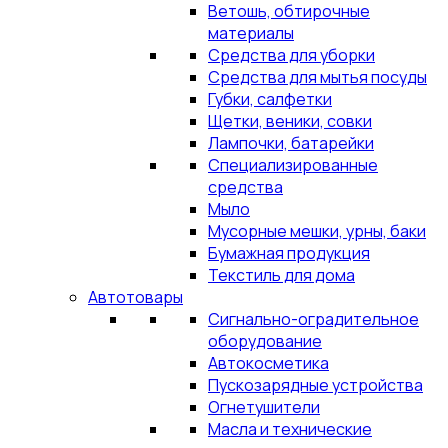
Ветошь, обтирочные
материалы
Средства для уборки
Средства для мытья посуды
Губки, салфетки
Щетки, веники, совки
Лампочки, батарейки
Специализированные
средства
Мыло
Мусорные мешки, урны, баки
Бумажная продукция
Текстиль для дома
Автотовары
Сигнально-оградительное
оборудование
Автокосметика
Пускозарядные устройства
Огнетушители
Масла и технические