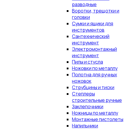
разводные
Воротки, трещотки и
головки
Сумки и ящики для
инструментов
Сантехнический
инструмент
Электромонтажный
инструмент
Пилы и стусла
Ножовки по металлу
Полотна для ручных
ножовок
Струбцины и тиски
Степлеры
строительные ручные
Заклепочники
Ножницы по металлу
Монтажные пистолеты
Напильники