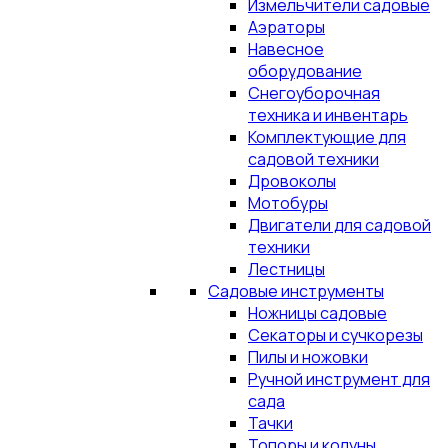
Измельчители садовые
Аэраторы
Навесное
оборудование
Снегоуборочная
техника и инвентарь
Комплектующие для
садовой техники
Дровоколы
Мотобуры
Двигатели для садовой
техники
Лестницы
Садовые инструменты
Ножницы садовые
Секаторы и сучкорезы
Пилы и ножовки
Ручной инструмент для
сада
Тачки
Топоры и колуны