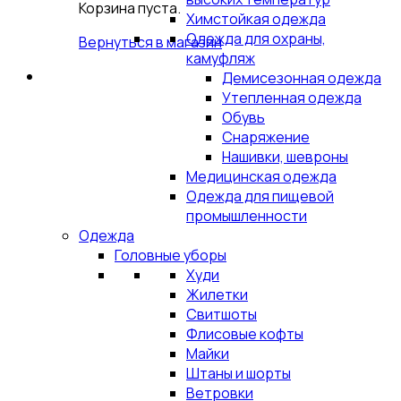
Корзина пуста.
Химстойкая одежда
Одежда для охраны,
Вернуться в магазин
камуфляж
Демисезонная одежда
Утепленная одежда
Обувь
Снаряжение
Нашивки, шевроны
Медицинская одежда
Одежда для пищевой
промышленности
Одежда
Головные уборы
Худи
Жилетки
Свитшоты
Флисовые кофты
Майки
Штаны и шорты
Ветровки