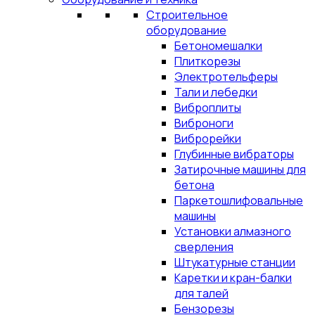
Строительное
оборудование
Бетономешалки
Плиткорезы
Электротельферы
Тали и лебедки
Виброплиты
Виброноги
Виброрейки
Глубинные вибраторы
Затирочные машины для
бетона
Паркетошлифовальные
машины
Установки алмазного
сверления
Штукатурные станции
Каретки и кран-балки
для талей
Бензорезы