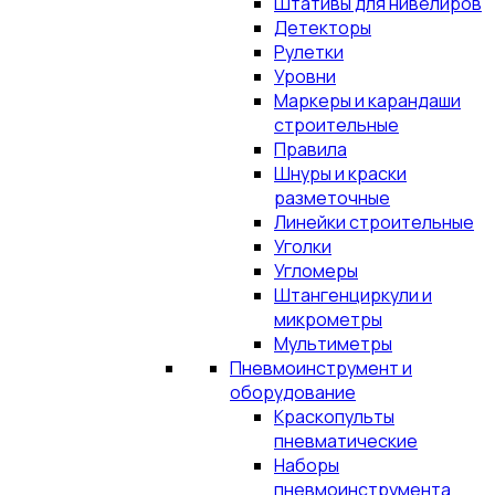
Штативы для нивелиров
Детекторы
Рулетки
Уровни
Маркеры и карандаши
строительные
Правила
Шнуры и краски
разметочные
Линейки строительные
Уголки
Угломеры
Штангенциркули и
микрометры
Мультиметры
Пневмоинструмент и
оборудование
Краскопульты
пневматические
Наборы
пневмоинструмента