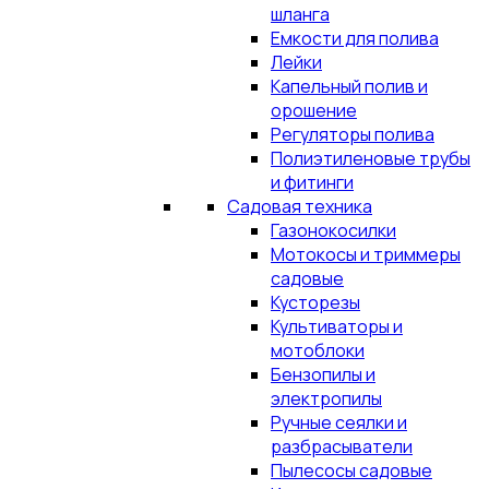
шланга
Емкости для полива
Лейки
Капельный полив и
орошение
Регуляторы полива
Полиэтиленовые трубы
и фитинги
Садовая техника
Газонокосилки
Мотокосы и триммеры
садовые
Кусторезы
Культиваторы и
мотоблоки
Бензопилы и
электропилы
Ручные сеялки и
разбрасыватели
Пылесосы садовые