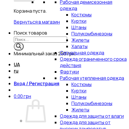
Рабочая демисезонная
одежда
Корзина пуста.
Костюмы
Куртки
Вернуться в магазин
Штаны
Поиск товаров
Полукомбинезоны
Жилеты
Халаты
Сигнальная одежда
Минимальный заказ
250 грн.
Одежда ограниченного срока
UA
действия
ru
Фартуки
Рабочая утепленная одежда
Вход / Регистрация
Костюмы
Куртки
0.00
грн
Штаны
Полукомбинезоны
Жилеты
Одежда для защиты от влаги
Одежда для защиты от
высоких температур