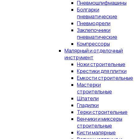
Пневмошлифмашины
Болгарки
пневматические
Пневмодрели
Заклепочники
пневматические
Компрессоры
Малярный и отделочный
инструмент
Ножи строительные
Крестики для плитки
Емкости строительные
Мастерки
строительные
Шпатели
Гладилки
Терки строительные
Венчики и миксеры
строительные
Кисти малярные