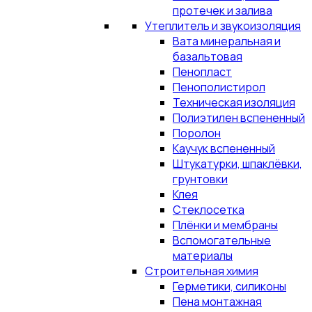
протечек и залива
Утеплитель и звукоизоляция
Вата минеральная и
базальтовая
Пенопласт
Пенополистирол
Техническая изоляция
Полиэтилен вспененный
Поролон
Каучук вспененный
Штукатурки, шпаклёвки,
грунтовки
Клея
Стеклосетка
Плёнки и мембраны
Вспомогательные
материалы
Строительная химия
Герметики, силиконы
Пена монтажная