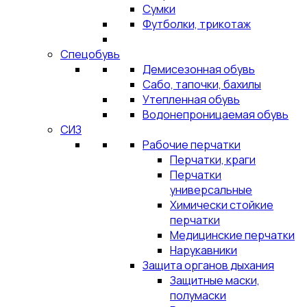
Сумки
Футболки, трикотаж
Спецобувь
Демисезонная обувь
Сабо, тапочки, бахилы
Утепленная обувь
Водонепроницаемая обувь
СИЗ
Рабочие перчатки
Перчатки, краги
Перчатки
универсальные
Химически стойкие
перчатки
Медицинские перчатки
Нарукавники
Защита органов дыхания
Защитные маски,
полумаски