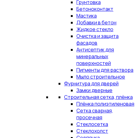
Грунтовка
Бетоноконтакт
Мастика
Добавки в бетон
Жидкое стекло
Очистка и защита
фасадов
Антисептик для
минеральных
поверхностей
Пигменты для раствора
Мыло строительное
Фурнитура для дверей
Замки дверные
Строительная сетка, плёнка
Плёнка полиэтиленовая
Сетка сварная,
просечная
Стеклосетка
Стеклохолст
Серпянка