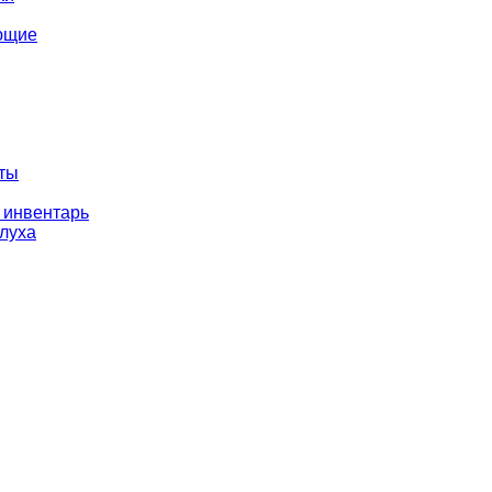
ющие
оты
 инвентарь
слуха