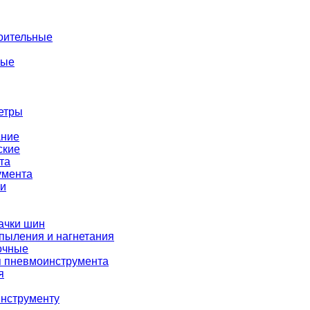
оительные
ные
етры
ание
ские
та
умента
ки
ачки шин
пыления и нагнетания
очные
я пневмоинструмента
я
нструменту