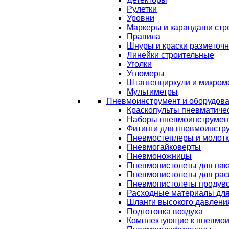
Рулетки
Уровни
Маркеры и карандаши стр
Правила
Шнуры и краски разметоч
Линейки строительные
Уголки
Угломеры
Штангенциркули и микром
Мультиметры
Пневмоинструмент и оборудов
Краскопульты пневматиче
Наборы пневмоинструмен
Фитинги для пневмоинстр
Пневмостеплеры и молот
Пневмогайковерты
Пневмоножницы
Пневмопистолеты для нак
Пневмопистолеты для рас
Пневмопистолеты продув
Расходные материалы дл
Шланги высокого давлени
Подготовка воздуха
Комплектующие к пневмои