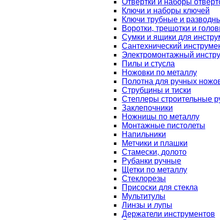
Отвертки и наборы отверт
Ключи и наборы ключей
Ключи трубные и разводн
Воротки, трещотки и голов
Сумки и ящики для инстру
Сантехнический инструме
Электромонтажный инстр
Пилы и стусла
Ножовки по металлу
Полотна для ручных ножо
Струбцины и тиски
Степлеры строительные р
Заклепочники
Ножницы по металлу
Монтажные пистолеты
Напильники
Метчики и плашки
Стамески, долото
Рубанки ручные
Щетки по металлу
Стеклорезы
Присоски для стекла
Мультитулы
Линзы и лупы
Держатели инструментов