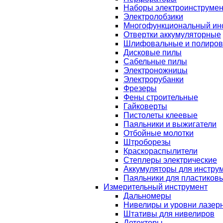
Наборы электроинструмен
Электролобзики
Многофункциональный ин
Отвертки аккумуляторные
Шлифовальные и полиро
Дисковые пилы
Сабельные пилы
Электроножницы
Электрорубанки
Фрезеры
Фены строительные
Гайковерты
Пистолеты клеевые
Паяльники и выжигатели
Отбойные молотки
Штроборезы
Краскораспылители
Степлеры электрические
Аккумуляторы для инстру
Паяльники для пластиковы
Измерительный инструмент
Дальномеры
Нивелиры и уровни лазер
Штативы для нивелиров
Детекторы