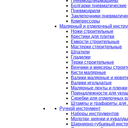
Пневмошлифмашины
Болгарки пневматические
Пневмодрели
Заклепочники пневматиче
Компрессоры
Малярный и отделочный инстру
Ножи строительные
Крестики для плитки
Емкости строительные
Мастерки строительные
Шпатели
Гладилки
Терки строительные
Венчики и миксеры строи
Кисти малярные
Валики малярные и кювет
Валики игольчатые
Малярные ленты и пленки
Принадлежности для уклад
Скребки для отделочных р
Штампы и трафареты для 
Ручной инструмент
Наборы инструментов
Молотки, киянки и кувалд
Шарнирно-губцевый инст