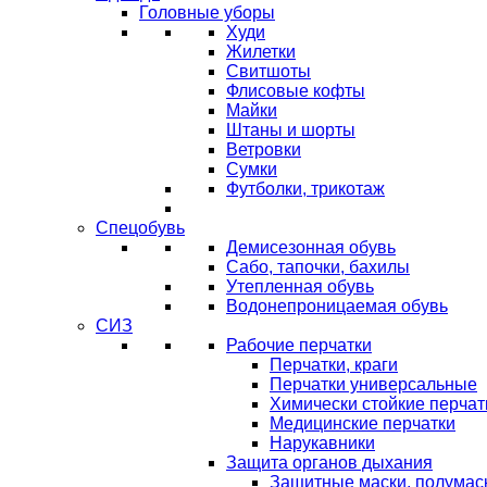
Головные уборы
Худи
Жилетки
Свитшоты
Флисовые кофты
Майки
Штаны и шорты
Ветровки
Сумки
Футболки, трикотаж
Спецобувь
Демисезонная обувь
Сабо, тапочки, бахилы
Утепленная обувь
Водонепроницаемая обувь
СИЗ
Рабочие перчатки
Перчатки, краги
Перчатки универсальные
Химически стойкие перчат
Медицинские перчатки
Нарукавники
Защита органов дыхания
Защитные маски, полумас