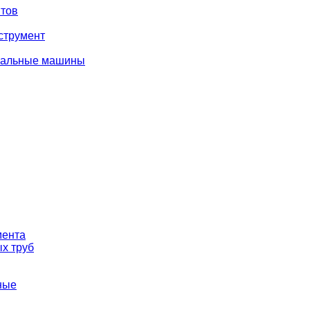
тов
струмент
вальные машины
мента
х труб
ные