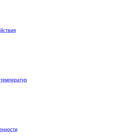
ействия
 температур
енности