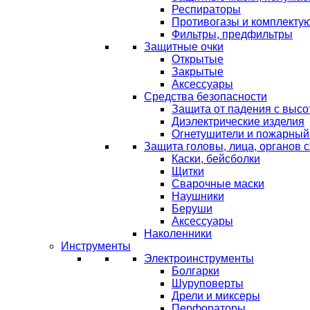
Респираторы
Противогазы и комплекту
Фильтры, предфильтры
Защитные очки
Открытые
Закрытые
Аксессуары
Средства безопасности
Защита от падения с выс
Диэлектрические изделия
Огнетушители и пожарный
Защита головы, лица, органов 
Каски, бейсболки
Щитки
Сварочные маски
Наушники
Беруши
Аксессуары
Наколенники
Инструменты
Электроинструменты
Болгарки
Шуруповерты
Дрели и миксеры
Перфораторы