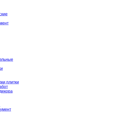
ские
мент
тельные
ки
ки плитки
абот
декора
ы
румент