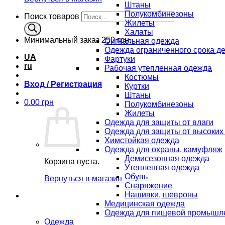
Штаны
Полукомбинезоны
Поиск товаров
Жилеты
Халаты
Минимальный заказ
250 грн.
Сигнальная одежда
Одежда ограниченного срока д
UA
Фартуки
ru
Рабочая утепленная одежда
Костюмы
Вход / Регистрация
Куртки
Штаны
0.00
грн
Полукомбинезоны
Жилеты
Одежда для защиты от влаги
Одежда для защиты от высоких
Химстойкая одежда
Одежда для охраны, камуфляж
Демисезонная одежда
Корзина пуста.
Утепленная одежда
Обувь
Вернуться в магазин
Снаряжение
Нашивки, шевроны
Медицинская одежда
Одежда для пищевой промышл
Одежда