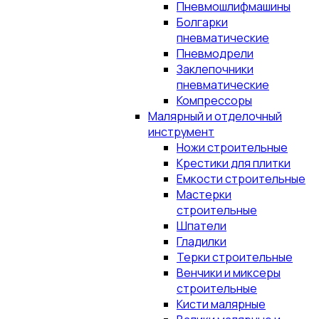
Пневмошлифмашины
Болгарки
пневматические
Пневмодрели
Заклепочники
пневматические
Компрессоры
Малярный и отделочный
инструмент
Ножи строительные
Крестики для плитки
Емкости строительные
Мастерки
строительные
Шпатели
Гладилки
Терки строительные
Венчики и миксеры
строительные
Кисти малярные