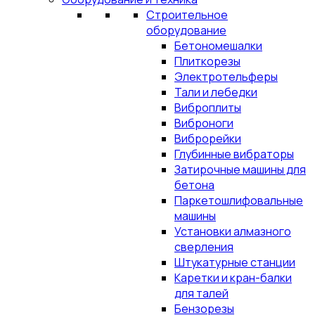
Строительное
оборудование
Бетономешалки
Плиткорезы
Электротельферы
Тали и лебедки
Виброплиты
Виброноги
Виброрейки
Глубинные вибраторы
Затирочные машины для
бетона
Паркетошлифовальные
машины
Установки алмазного
сверления
Штукатурные станции
Каретки и кран-балки
для талей
Бензорезы