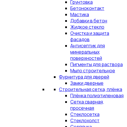
Грунтовка
Бетоноконтакт
Мастика
Добавки в бетон
Жидкое стекло
Очистка и защита
фасадов
Антисептик для
минеральных
поверхностей
Пигменты для раствора
Мыло строительное
Фурнитура для дверей
Замки дверные
Строительная сетка, плёнка
Плёнка полиэтиленовая
Сетка сварная,
просечная
Стеклосетка
Стеклохолст
Серпянка