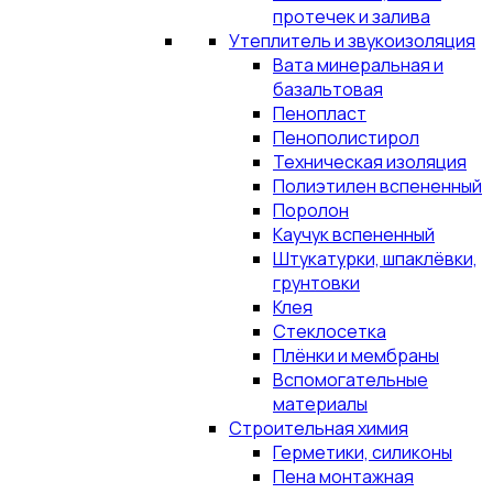
протечек и залива
Утеплитель и звукоизоляция
Вата минеральная и
базальтовая
Пенопласт
Пенополистирол
Техническая изоляция
Полиэтилен вспененный
Поролон
Каучук вспененный
Штукатурки, шпаклёвки,
грунтовки
Клея
Стеклосетка
Плёнки и мембраны
Вспомогательные
материалы
Строительная химия
Герметики, силиконы
Пена монтажная