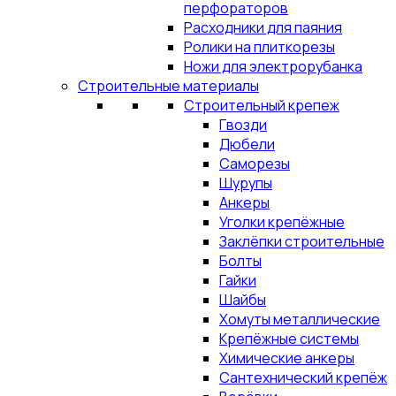
перфораторов
Расходники для паяния
Ролики на плиткорезы
Ножи для электрорубанка
Строительные материалы
Строительный крепеж
Гвозди
Дюбели
Саморезы
Шурупы
Анкеры
Уголки крепёжные
Заклёпки строительные
Болты
Гайки
Шайбы
Хомуты металлические
Крепёжные системы
Химические анкеры
Сантехнический крепёж