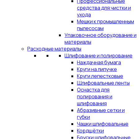
Профессиональные
средства для чистки и
ухода
Мешки к промышленным
пылесосам
Упаковочное оборудование и
материалы
Расходные материалы
Шлифование и полирование
Наждачная бумага
Круги на липучке
Круги лепестковые
Шлифовальные ленты
Оснастка для
полирования и
шлифования
Абразивные сетки и
губки
Чашки шлифовальные
Кордщётки
Бруски шлифовальные