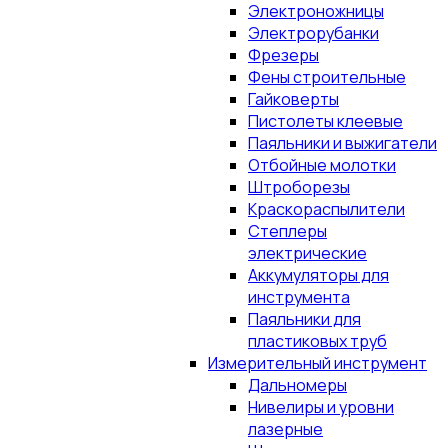
Электроножницы
Электрорубанки
Фрезеры
Фены строительные
Гайковерты
Пистолеты клеевые
Паяльники и выжигатели
Отбойные молотки
Штроборезы
Краскораспылители
Степлеры
электрические
Аккумуляторы для
инструмента
Паяльники для
пластиковых труб
Измерительный инструмент
Дальномеры
Нивелиры и уровни
лазерные