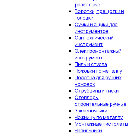
разводные
Воротки, трещотки и
головки
Сумки и ящики для
инструментов
Сантехнический
инструмент
Электромонтажный
инструмент
Пилы и стусла
Ножовки по металлу
Полотна для ручных
ножовок
Струбцины и тиски
Степлеры
строительные ручные
Заклепочники
Ножницы по металлу
Монтажные пистолеты
Напильники