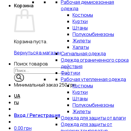
Рабочая демисезонная
Корзина
одежда
Костюмы
Куртки
Штаны
Полукомбинезоны
Жилеты
Корзина пуста.
Халаты
Вернуться в магазин
Сигнальная одежда
Одежда ограниченного срока
Поиск товаров
действия
Фартуки
Рабочая утепленная одежда
Минимальный заказ
250 грн.
Костюмы
Куртки
UA
Штаны
ru
Полукомбинезоны
Жилеты
Вход / Регистрация
Одежда для защиты от влаги
Одежда для защиты от
0.00
грн
высоких температур