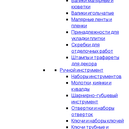
Валики малярные и
кюветки
Валики игольчатые
Малярные ленты и
пленки
Принадлежности для
укладки плитки
Скребки для
отделочных работ
Штампы и трафареты
для декора
Ручной инструмент
Наборы инструментов
Молотки, киянки и
кувалды
Шарнирно-губцевый
инструмент
Отвертки и наборы
отверток
Ключи и наборы ключей
Ключи трубные и