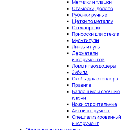
Метчики и плашки
Стамески, долото
Рубанки ручные
Щетки по металлу
Стеклорезы
Присоски для стекла
Мультитулы
Линзы и лупы
Держатели
инструментов
Ломы и гвоздодеры
Зубила
Скобы для степлера
Правила
Баллонные и свечные
ключи
Ножи строительные
Автоинструмент
Специализированный
инструмент
Оборудование и техника