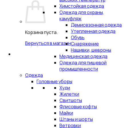
Химстойкая одежда
Одежда для охраны,
камуфляж
Демисезонная одежда
Утепленная одежда
Корзина пуста.
Обувь
Вернуться в магазин
Снаряжение
Нашивки, шевроны
Медицинская одежда
Одежда для пищевой
промышленности
Одежда
Головные уборы
Худи
Жилетки
Свитшоты
Флисовые кофты
Майки
Штаны и шорты
Ветровки