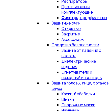
Респираторы
Противогазы и
комплектующие
Фильтры, предфильтры
Защитные очки
Открытые
Закрытые
Аксессуары
Средства безопасности
Защита от падения с
высоты
Диэлектрические
изделия
Огнетушители и
пожарный инвентарь
Защита головы, лица, органов
слуха
Каски, бейсболки
Щитки
Сварочные маски
Наушники