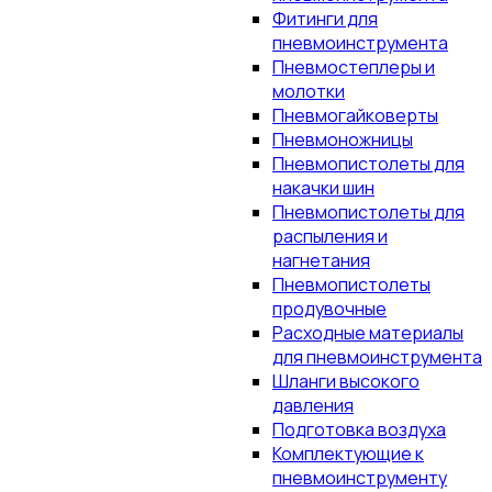
Фитинги для
пневмоинструмента
Пневмостеплеры и
молотки
Пневмогайковерты
Пневмоножницы
Пневмопистолеты для
накачки шин
Пневмопистолеты для
распыления и
нагнетания
Пневмопистолеты
продувочные
Расходные материалы
для пневмоинструмента
Шланги высокого
давления
Подготовка воздуха
Комплектующие к
пневмоинструменту