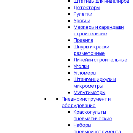
Штативы для нивелиров
Детекторы
Рулетки
Уровни
Маркеры и карандаши
строительные
Правила
Шнуры и краски
разметочные
Линейки строительные
Уголки
Угломеры
Штангенциркули и
микрометры
Мультиметры
Пневмоинструмент и
оборудование
Краскопульты
пневматические
Наборы
пневмоинструмента