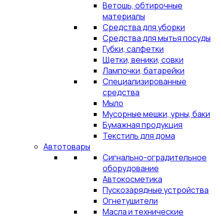
Ветошь, обтирочные
материалы
Средства для уборки
Средства для мытья посуды
Губки, салфетки
Щетки, веники, совки
Лампочки, батарейки
Специализированные
средства
Мыло
Мусорные мешки, урны, баки
Бумажная продукция
Текстиль для дома
Автотовары
Сигнально-оградительное
оборудование
Автокосметика
Пускозарядные устройства
Огнетушители
Масла и технические