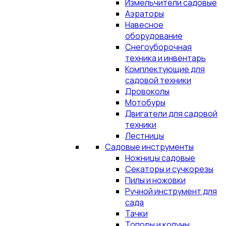
Измельчители садовые
Аэраторы
Навесное
оборудование
Снегоуборочная
техника и инвентарь
Комплектующие для
садовой техники
Дровоколы
Мотобуры
Двигатели для садовой
техники
Лестницы
Садовые инструменты
Ножницы садовые
Секаторы и сучкорезы
Пилы и ножовки
Ручной инструмент для
сада
Тачки
Топоры и колуны