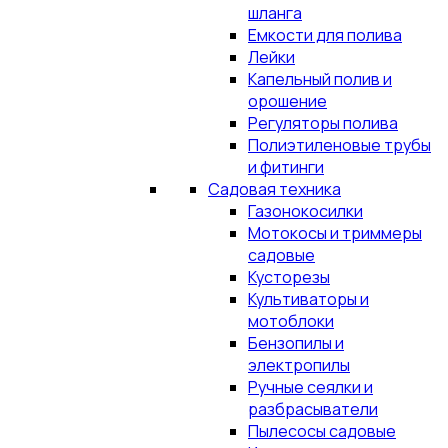
шланга
Емкости для полива
Лейки
Капельный полив и
орошение
Регуляторы полива
Полиэтиленовые трубы
и фитинги
Садовая техника
Газонокосилки
Мотокосы и триммеры
садовые
Кусторезы
Культиваторы и
мотоблоки
Бензопилы и
электропилы
Ручные сеялки и
разбрасыватели
Пылесосы садовые