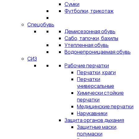
Сумки
Футболки, трикотаж
Спецобувь
Демисезонная обувь
Сабо, тапочки, бахилы
Утепленная обувь
Водонепроницаемая обувь
СИЗ
Рабочие перчатки
Перчатки, краги
Перчатки
универсальные
Химически стойкие
перчатки
Медицинские перчатки
Нарукавники
Защита органов дыхания
Защитные маски,
полумаски