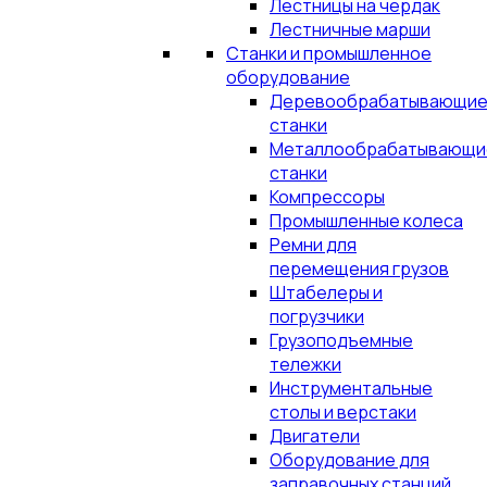
Лестницы на чердак
Лестничные марши
Станки и промышленное
оборудование
Деревообрабатывающи
станки
Металлообрабатывающи
станки
Компрессоры
Промышленные колеса
Ремни для
перемещения грузов
Штабелеры и
погрузчики
Грузоподъемные
тележки
Инструментальные
столы и верстаки
Двигатели
Оборудование для
заправочных станций