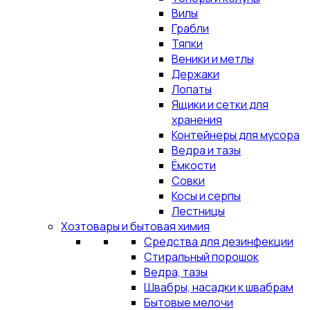
Вилы
Грабли
Тяпки
Веники и метлы
Держаки
Лопаты
Ящики и сетки для
хранения
Контейнеры для мусора
Ведра и тазы
Ёмкости
Совки
Косы и серпы
Лестницы
Хозтовары и бытовая химия
Средства для дезинфекции
Стиральный порошок
Ведра, тазы
Швабры, насадки к швабрам
Бытовые мелочи