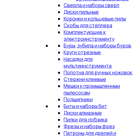
Сверла и наборы сверл
Диски пильные
Коронки и кольцевые пилы
Скобы для степлера
Комплектующие к
электроинструменту
Буры, зубила и наборы буров
Круги отрезные
Насадки для
мультиинструмента
Полотна для ручных ножовок
Стержни клеевые
Мешки к промышленным
пылесосам
Подшипники
Биты и наборы бит
Диски алмазные
Пилки для лобзика
Фрезы и наборы фрез
Патроны для дрелей и