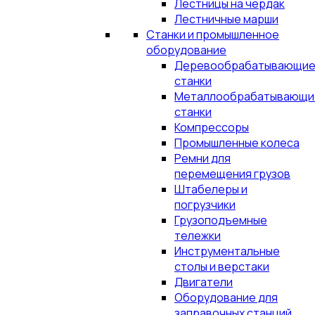
Лестницы на чердак
Лестничные марши
Станки и промышленное
оборудование
Деревообрабатывающи
станки
Металлообрабатывающи
станки
Компрессоры
Промышленные колеса
Ремни для
перемещения грузов
Штабелеры и
погрузчики
Грузоподъемные
тележки
Инструментальные
столы и верстаки
Двигатели
Оборудование для
заправочных станций