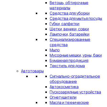
Ветошь, обтирочные
материалы
Средства для уборки
Средства для мытья посуды
Губки, салфетки
Щетки, веники, совки
Лампочки, батарейки
Специализированные
средства
Мыло
Мусорные мешки, урны, баки
Бумажная продукция
Текстиль для дома
Автотовары
Сигнально-оградительное
оборудование
Автокосметика
Пускозарядные устройства
Огнетушители
Масла и технические