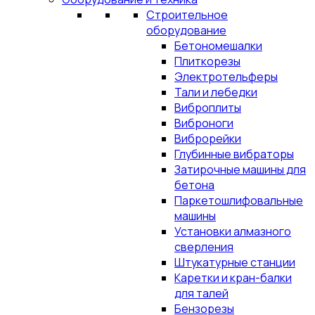
Строительное
оборудование
Бетономешалки
Плиткорезы
Электротельферы
Тали и лебедки
Виброплиты
Виброноги
Виброрейки
Глубинные вибраторы
Затирочные машины для
бетона
Паркетошлифовальные
машины
Установки алмазного
сверления
Штукатурные станции
Каретки и кран-балки
для талей
Бензорезы