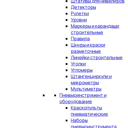
Штативы для нивелиров
Детекторы
Рулетки
Уровни
Маркеры и карандаши
строительные
Правила
Шнуры и краски
разметочные
Линейки строительные
Уголки
Угломеры
Штангенциркули и
микрометры
Мультиметры
Пневмоинструмент и
оборудование
Краскопульты
пневматические
Наборы
пневмоинструмента