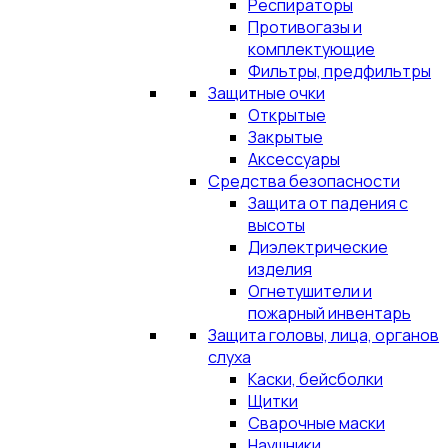
Респираторы
Противогазы и
комплектующие
Фильтры, предфильтры
Защитные очки
Открытые
Закрытые
Аксессуары
Средства безопасности
Защита от падения с
высоты
Диэлектрические
изделия
Огнетушители и
пожарный инвентарь
Защита головы, лица, органов
слуха
Каски, бейсболки
Щитки
Сварочные маски
Наушники