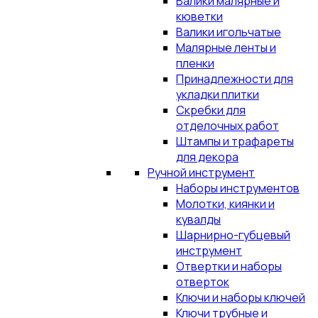
Валики малярные и
кюветки
Валики игольчатые
Малярные ленты и
пленки
Принадлежности для
укладки плитки
Скребки для
отделочных работ
Штампы и трафареты
для декора
Ручной инструмент
Наборы инструментов
Молотки, киянки и
кувалды
Шарнирно-губцевый
инструмент
Отвертки и наборы
отверток
Ключи и наборы ключей
Ключи трубные и