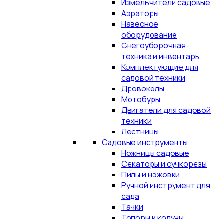
Измельчители садовые
Аэраторы
Навесное
оборудование
Снегоуборочная
техника и инвентарь
Комплектующие для
садовой техники
Дровоколы
Мотобуры
Двигатели для садовой
техники
Лестницы
Садовые инструменты
Ножницы садовые
Секаторы и сучкорезы
Пилы и ножовки
Ручной инструмент для
сада
Тачки
Топоры и колуны