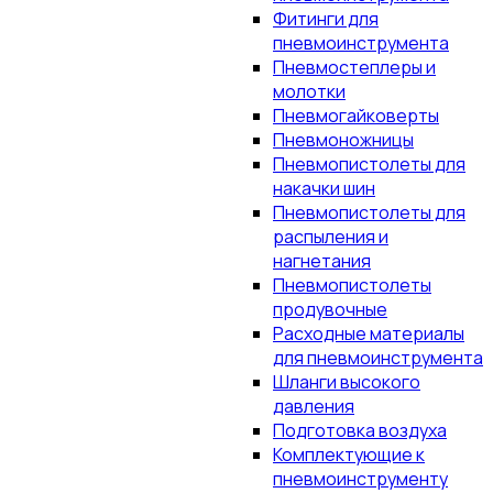
Фитинги для
пневмоинструмента
Пневмостеплеры и
молотки
Пневмогайковерты
Пневмоножницы
Пневмопистолеты для
накачки шин
Пневмопистолеты для
распыления и
нагнетания
Пневмопистолеты
продувочные
Расходные материалы
для пневмоинструмента
Шланги высокого
давления
Подготовка воздуха
Комплектующие к
пневмоинструменту