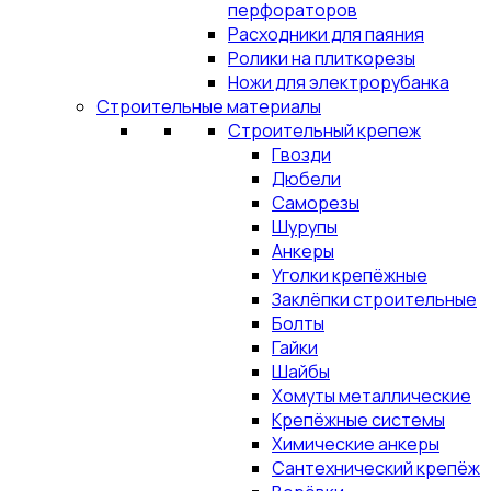
перфораторов
Расходники для паяния
Ролики на плиткорезы
Ножи для электрорубанка
Строительные материалы
Строительный крепеж
Гвозди
Дюбели
Саморезы
Шурупы
Анкеры
Уголки крепёжные
Заклёпки строительные
Болты
Гайки
Шайбы
Хомуты металлические
Крепёжные системы
Химические анкеры
Сантехнический крепёж