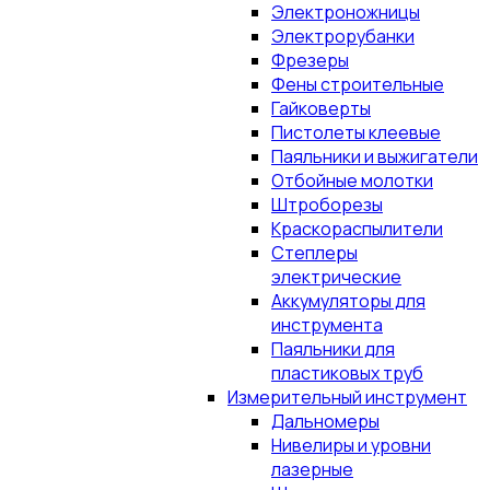
Электроножницы
Электрорубанки
Фрезеры
Фены строительные
Гайковерты
Пистолеты клеевые
Паяльники и выжигатели
Отбойные молотки
Штроборезы
Краскораспылители
Степлеры
электрические
Аккумуляторы для
инструмента
Паяльники для
пластиковых труб
Измерительный инструмент
Дальномеры
Нивелиры и уровни
лазерные