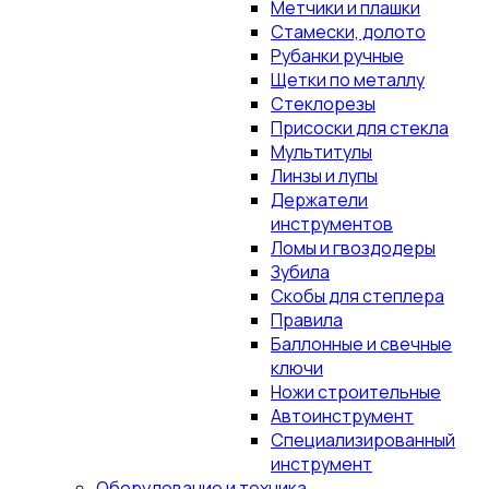
Метчики и плашки
Стамески, долото
Рубанки ручные
Щетки по металлу
Стеклорезы
Присоски для стекла
Мультитулы
Линзы и лупы
Держатели
инструментов
Ломы и гвоздодеры
Зубила
Скобы для степлера
Правила
Баллонные и свечные
ключи
Ножи строительные
Автоинструмент
Специализированный
инструмент
Оборудование и техника