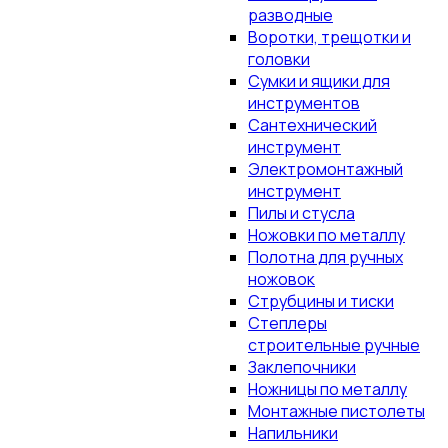
разводные
Воротки, трещотки и
головки
Сумки и ящики для
инструментов
Сантехнический
инструмент
Электромонтажный
инструмент
Пилы и стусла
Ножовки по металлу
Полотна для ручных
ножовок
Струбцины и тиски
Степлеры
строительные ручные
Заклепочники
Ножницы по металлу
Монтажные пистолеты
Напильники