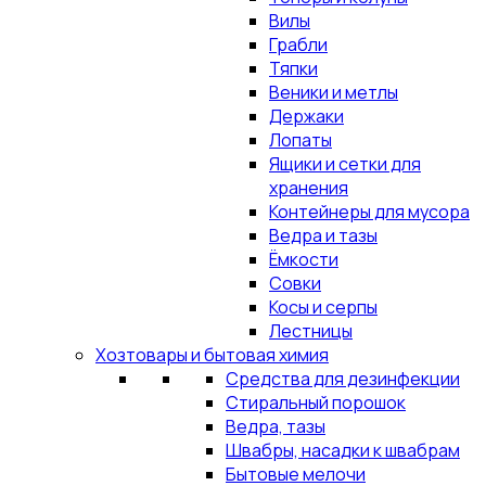
Вилы
Грабли
Тяпки
Веники и метлы
Держаки
Лопаты
Ящики и сетки для
хранения
Контейнеры для мусора
Ведра и тазы
Ёмкости
Совки
Косы и серпы
Лестницы
Хозтовары и бытовая химия
Средства для дезинфекции
Стиральный порошок
Ведра, тазы
Швабры, насадки к швабрам
Бытовые мелочи