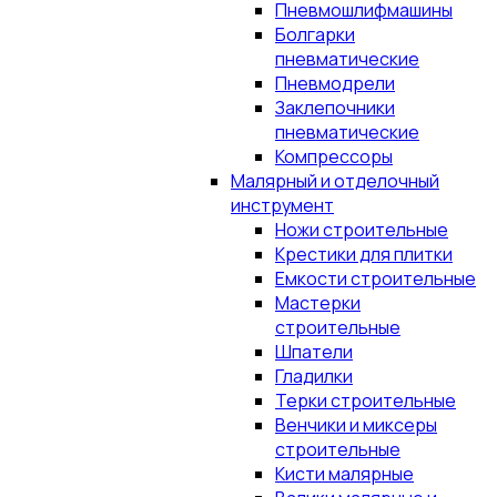
Пневмошлифмашины
Болгарки
пневматические
Пневмодрели
Заклепочники
пневматические
Компрессоры
Малярный и отделочный
инструмент
Ножи строительные
Крестики для плитки
Емкости строительные
Мастерки
строительные
Шпатели
Гладилки
Терки строительные
Венчики и миксеры
строительные
Кисти малярные