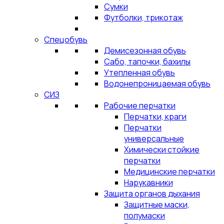
Сумки
Футболки, трикотаж
Спецобувь
Демисезонная обувь
Сабо, тапочки, бахилы
Утепленная обувь
Водонепроницаемая обувь
СИЗ
Рабочие перчатки
Перчатки, краги
Перчатки
универсальные
Химически стойкие
перчатки
Медицинские перчатки
Нарукавники
Защита органов дыхания
Защитные маски,
полумаски