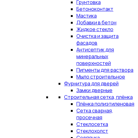
Грунтовка
Бетоноконтакт
Мастика
Добавки в бетон
Жидкое стекло
Очистка и защита
фасадов
Антисептик для
минеральных
поверхностей
Пигменты для раствора
Мыло строительное
Фурнитура для дверей
Замки дверные
Строительная сетка, плёнка
Плёнка полиэтиленовая
Сетка сварная,
просечная
Стеклосетка
Стеклохолст
Серпянка