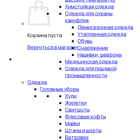
Химстойкая одежда
Одежда для охраны,
камуфляж
Демисезонная одежда
Утепленная одежда
Корзина пуста.
Обувь
Вернуться в магазин
Снаряжение
Нашивки, шевроны
Медицинская одежда
Одежда для пищевой
промышленности
Одежда
Головные уборы
Худи
Жилетки
Свитшоты
Флисовые кофты
Майки
Штаны и шорты
Ветровки