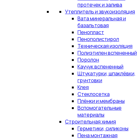
протечек и залива
Утеплитель и звукоизоляция
Вата минеральная и
базальтовая
Пенопласт
Пенополистирол
Техническая изоляция
Полиэтилен вспененный
Поролон
Каучук вспененный
Штукатурки, шпаклёвки,
грунтовки
Клея
Стеклосетка
Плёнки и мембраны
Вспомогательные
материалы
Строительная химия
Герметики, силиконы
Пена монтажная