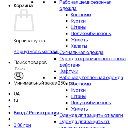
Рабочая демисезонная
Корзина
одежда
Костюмы
Куртки
Штаны
Полукомбинезоны
Жилеты
Корзина пуста.
Халаты
Вернуться в магазин
Сигнальная одежда
Одежда ограниченного срока
Поиск товаров
действия
Фартуки
Рабочая утепленная одежда
Минимальный заказ
250 грн.
Костюмы
Куртки
UA
Штаны
ru
Полукомбинезоны
Жилеты
Вход / Регистрация
Одежда для защиты от влаги
Одежда для защиты от
0.00
грн
высоких температур