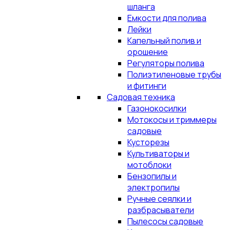
шланга
Емкости для полива
Лейки
Капельный полив и
орошение
Регуляторы полива
Полиэтиленовые трубы
и фитинги
Садовая техника
Газонокосилки
Мотокосы и триммеры
садовые
Кусторезы
Культиваторы и
мотоблоки
Бензопилы и
электропилы
Ручные сеялки и
разбрасыватели
Пылесосы садовые