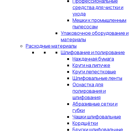
Профессиональные
средства для чистки и
ухода
Мешки к промышленным
пылесосам
Упаковочное оборудование и
материалы
Расходные материалы
Шлифование и полирование
Наждачная бумага
Круги на липучке
Круги лепестковые
Шлифовальные ленты
Оснастка для
полирования и
шлифования
Абразивные сетки и
губки
Чашки шлифовальные
Кордщётки
Бруски шлифовальные