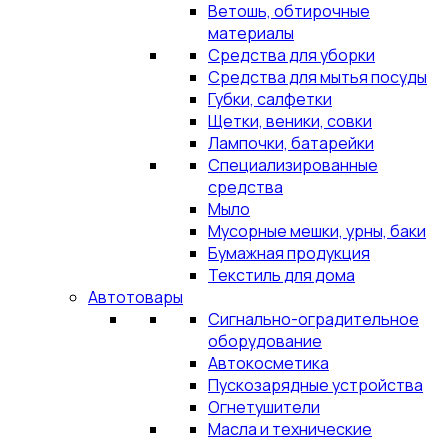
Ветошь, обтирочные
материалы
Средства для уборки
Средства для мытья посуды
Губки, салфетки
Щетки, веники, совки
Лампочки, батарейки
Специализированные
средства
Мыло
Мусорные мешки, урны, баки
Бумажная продукция
Текстиль для дома
Автотовары
Сигнально-оградительное
оборудование
Автокосметика
Пускозарядные устройства
Огнетушители
Масла и технические