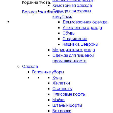
Корзина пуста.
Химстойкая одежда
Одежда для охраны,
Вернуться в магазин
камуфляж
Демисезонная одежда
Утепленная одежда
Обувь
Снаряжение
Нашивки, шевроны
Медицинская одежда
Одежда для пищевой
промышленности
Одежда
Головные уборы
Худи
Жилетки
Свитшоты
Флисовые кофты
Майки
Штаны и шорты
Ветровки