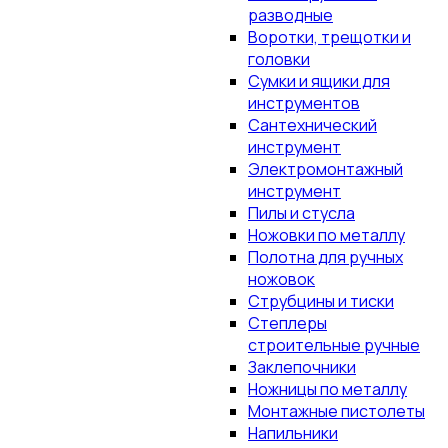
разводные
Воротки, трещотки и
головки
Сумки и ящики для
инструментов
Сантехнический
инструмент
Электромонтажный
инструмент
Пилы и стусла
Ножовки по металлу
Полотна для ручных
ножовок
Струбцины и тиски
Степлеры
строительные ручные
Заклепочники
Ножницы по металлу
Монтажные пистолеты
Напильники