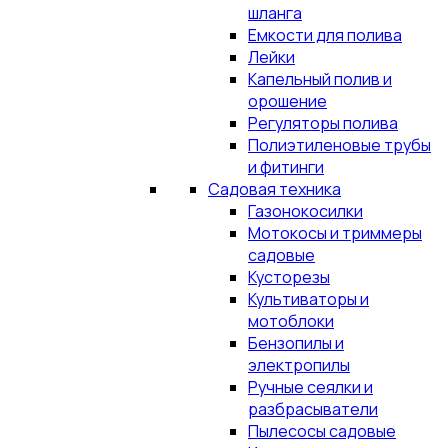
шланга
Емкости для полива
Лейки
Капельный полив и
орошение
Регуляторы полива
Полиэтиленовые трубы
и фитинги
Садовая техника
Газонокосилки
Мотокосы и триммеры
садовые
Кусторезы
Культиваторы и
мотоблоки
Бензопилы и
электропилы
Ручные сеялки и
разбрасыватели
Пылесосы садовые