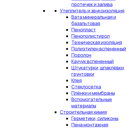
протечек и залива
Утеплитель и звукоизоляция
Вата минеральная и
базальтовая
Пенопласт
Пенополистирол
Техническая изоляция
Полиэтилен вспененный
Поролон
Каучук вспененный
Штукатурки, шпаклёвки,
грунтовки
Клея
Стеклосетка
Плёнки и мембраны
Вспомогательные
материалы
Строительная химия
Герметики, силиконы
Пена монтажная