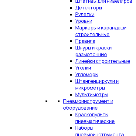
Штативы для нивелиров
Детекторы
Рулетки
Уровни
Маркеры и карандаши
строительные
Правила
Шнуры и краски
разметочные
Линейки строительные
Уголки
Угломеры
Штангенциркули и
микрометры
Мультиметры
Пневмоинструмент и
оборудование
Краскопульты
пневматические
Наборы
пневмоинструмента