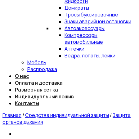
жидкости
Домкраты
Тросы буксировочные
Знаки аварийной остановки
Автоаксессуары
Компрессоры
автомобильные
Аптечки
Вёдра, лопаты, лейки
Мебель
Распродажа
О нас
Оплата и доставка
Размерная сетка
Индивидуальный пошив
Контакты
Главная
/
Средства индивидуальной защиты
/
Защита
органов дыхания