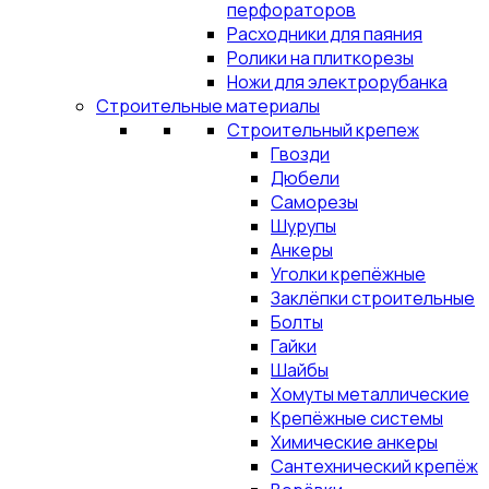
перфораторов
Расходники для паяния
Ролики на плиткорезы
Ножи для электрорубанка
Строительные материалы
Строительный крепеж
Гвозди
Дюбели
Саморезы
Шурупы
Анкеры
Уголки крепёжные
Заклёпки строительные
Болты
Гайки
Шайбы
Хомуты металлические
Крепёжные системы
Химические анкеры
Сантехнический крепёж