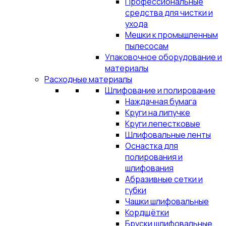
Профессиональные
средства для чистки и
ухода
Мешки к промышленным
пылесосам
Упаковочное оборудование и
материалы
Расходные материалы
Шлифование и полирование
Наждачная бумага
Круги на липучке
Круги лепестковые
Шлифовальные ленты
Оснастка для
полирования и
шлифования
Абразивные сетки и
губки
Чашки шлифовальные
Кордщётки
Бруски шлифовальные