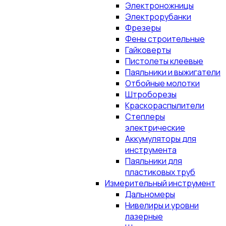
Электроножницы
Электрорубанки
Фрезеры
Фены строительные
Гайковерты
Пистолеты клеевые
Паяльники и выжигатели
Отбойные молотки
Штроборезы
Краскораспылители
Степлеры
электрические
Аккумуляторы для
инструмента
Паяльники для
пластиковых труб
Измерительный инструмент
Дальномеры
Нивелиры и уровни
лазерные