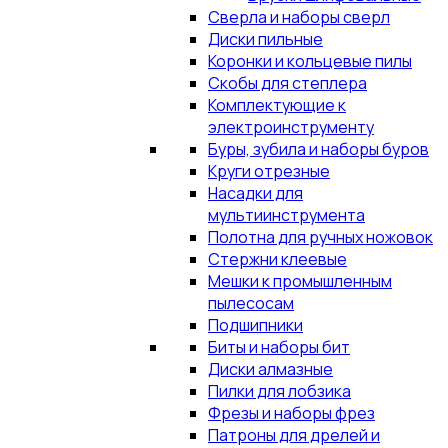
Сверла и наборы сверл
Диски пильные
Коронки и кольцевые пилы
Скобы для степлера
Комплектующие к
электроинструменту
Буры, зубила и наборы буров
Круги отрезные
Насадки для
мультиинструмента
Полотна для ручных ножовок
Стержни клеевые
Мешки к промышленным
пылесосам
Подшипники
Биты и наборы бит
Диски алмазные
Пилки для лобзика
Фрезы и наборы фрез
Патроны для дрелей и