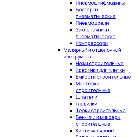
Пневмошлифмашины
Болгарки
пневматические
Пневмодрели
Заклепочники
пневматические
Компрессоры
Малярный и отделочный
инструмент
Ножи строительные
Крестики для плитки
Емкости строительные
Мастерки
строительные
Шпатели
Гладилки
Терки строительные
Венчики и миксеры
строительные
Кисти малярные