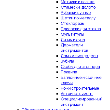
Метчики и плашки
Стамески, долото
Рубанки ручные
Щетки по металлу
Стеклорезы
Присоски для стекла
Мультитулы
Линзы и лупы
Держатели
инструментов
Ломы и гвоздодеры
Зубила
Скобы для степлера
Правила
Баллонные и свечные
ключи
Ножи строительные
Автоинструмент
Специализированный
инструмент
Оборудование и техника