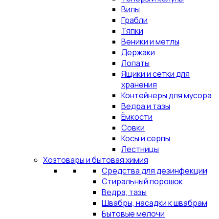
Вилы
Грабли
Тяпки
Веники и метлы
Держаки
Лопаты
Ящики и сетки для
хранения
Контейнеры для мусора
Ведра и тазы
Ёмкости
Совки
Косы и серпы
Лестницы
Хозтовары и бытовая химия
Средства для дезинфекции
Стиральный порошок
Ведра, тазы
Швабры, насадки к швабрам
Бытовые мелочи