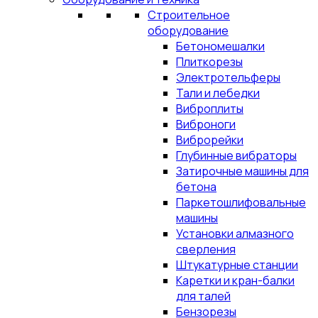
Строительное
оборудование
Бетономешалки
Плиткорезы
Электротельферы
Тали и лебедки
Виброплиты
Виброноги
Виброрейки
Глубинные вибраторы
Затирочные машины для
бетона
Паркетошлифовальные
машины
Установки алмазного
сверления
Штукатурные станции
Каретки и кран-балки
для талей
Бензорезы