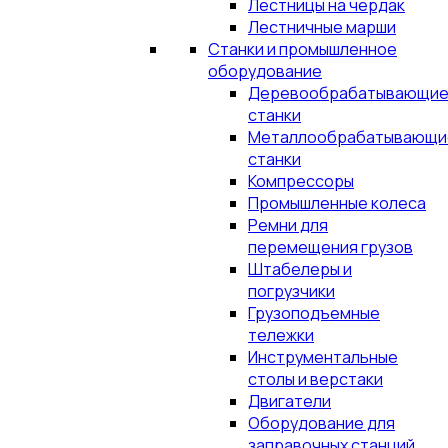
Лестницы на чердак
Лестничные марши
Станки и промышленное
оборудование
Деревообрабатывающи
станки
Металлообрабатывающи
станки
Компрессоры
Промышленные колеса
Ремни для
перемещения грузов
Штабелеры и
погрузчики
Грузоподъемные
тележки
Инструментальные
столы и верстаки
Двигатели
Оборудование для
заправочных станций