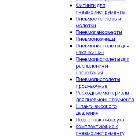
Фитинги для
пневмоинструмента
Пневмостеплеры и
молотки
Пневмогайковерты
Пневмоножницы
Пневмопистолеты для
накачки шин
Пневмопистолеты для
распыления и
нагнетания
Пневмопистолеты
продувочные
Расходные материалы
для пневмоинструмента
Шланги высокого
давления
Подготовка воздуха
Комплектующие к
пневмоинструменту