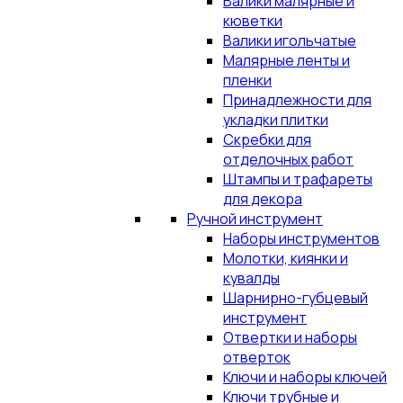
Валики малярные и
кюветки
Валики игольчатые
Малярные ленты и
пленки
Принадлежности для
укладки плитки
Скребки для
отделочных работ
Штампы и трафареты
для декора
Ручной инструмент
Наборы инструментов
Молотки, киянки и
кувалды
Шарнирно-губцевый
инструмент
Отвертки и наборы
отверток
Ключи и наборы ключей
Ключи трубные и