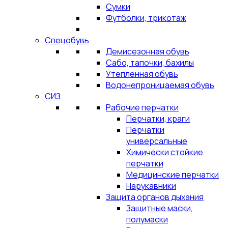
Сумки
Футболки, трикотаж
Спецобувь
Демисезонная обувь
Сабо, тапочки, бахилы
Утепленная обувь
Водонепроницаемая обувь
СИЗ
Рабочие перчатки
Перчатки, краги
Перчатки
универсальные
Химически стойкие
перчатки
Медицинские перчатки
Нарукавники
Защита органов дыхания
Защитные маски,
полумаски