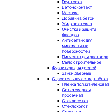
Грунтовка
Бетоноконтакт
Мастика
Добавки в бетон
Жидкое стекло
Очистка и защита
фасадов
Антисептик для
минеральных
поверхностей
Пигменты для раствора
Мыло строительное
Фурнитура для дверей
Замки дверные
Строительная сетка, плёнка
Плёнка полиэтиленовая
Сетка сварная,
просечная
Стеклосетка
Стеклохолст
Серпянка