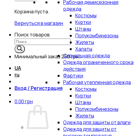
Рабочая демисезонная
одежда
Корзина пуста.
Костюмы
Куртки
Вернуться в магазин
Штаны
Поиск товаров
Полукомбинезоны
Жилеты
Халаты
Сигнальная одежда
Минимальный заказ
250 грн.
Одежда ограниченного срока
UA
действия
ru
Фартуки
Рабочая утепленная одежда
Вход / Регистрация
Костюмы
Куртки
0.00
грн
Штаны
Полукомбинезоны
Жилеты
Одежда для защиты от влаги
Одежда для защиты от
высоких температур