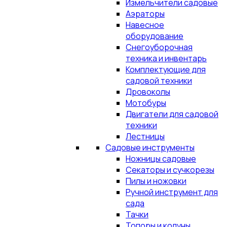
Измельчители садовые
Аэраторы
Навесное
оборудование
Снегоуборочная
техника и инвентарь
Комплектующие для
садовой техники
Дровоколы
Мотобуры
Двигатели для садовой
техники
Лестницы
Садовые инструменты
Ножницы садовые
Секаторы и сучкорезы
Пилы и ножовки
Ручной инструмент для
сада
Тачки
Топоры и колуны