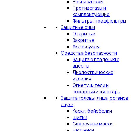
Респираторы
Противогазы и
комплектующие
Фильтры, предфильтры
Защитные очки
Открытые
Закрытые
Аксессуары
Средства безопасности
Защита от падения с
высоты
Диэлектрические
изделия
Огнетушители и
пожарный инвентарь
Защита головы, лица, органов
слуха
Каски, бейсболки
Щитки
Сварочные маски
Наушники