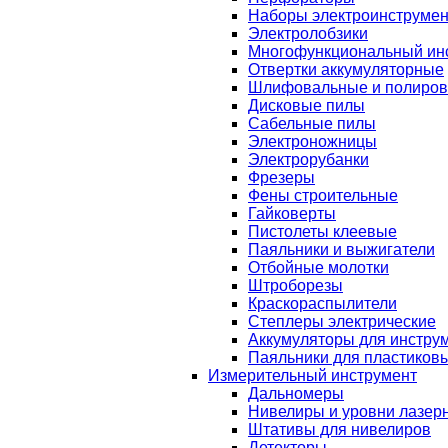
Наборы электроинструмен
Электролобзики
Многофункциональный ин
Отвертки аккумуляторные
Шлифовальные и полиро
Дисковые пилы
Сабельные пилы
Электроножницы
Электрорубанки
Фрезеры
Фены строительные
Гайковерты
Пистолеты клеевые
Паяльники и выжигатели
Отбойные молотки
Штроборезы
Краскораспылители
Степлеры электрические
Аккумуляторы для инстру
Паяльники для пластиковы
Измерительный инструмент
Дальномеры
Нивелиры и уровни лазер
Штативы для нивелиров
Детекторы