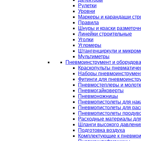
Рулетки
Уровни
Маркеры и карандаши стр
Правила
Шнуры и краски разметоч
Линейки строительные
Уголки
Угломеры
Штангенциркули и микром
Мультиметры
Пневмоинструмент и оборудов
Краскопульты пневматиче
Наборы пневмоинструмен
Фитинги для пневмоинстр
Пневмостеплеры и молот
Пневмогайковерты
Пневмоножницы
Пневмопистолеты для нак
Пневмопистолеты для рас
Пневмопистолеты продув
Расходные материалы дл
Шланги высокого давлени
Подготовка воздуха
Комплектующие к пневмои