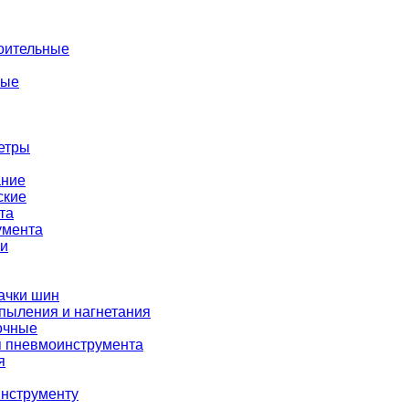
оительные
ные
етры
ание
ские
та
умента
ки
ачки шин
пыления и нагнетания
очные
я пневмоинструмента
я
нструменту