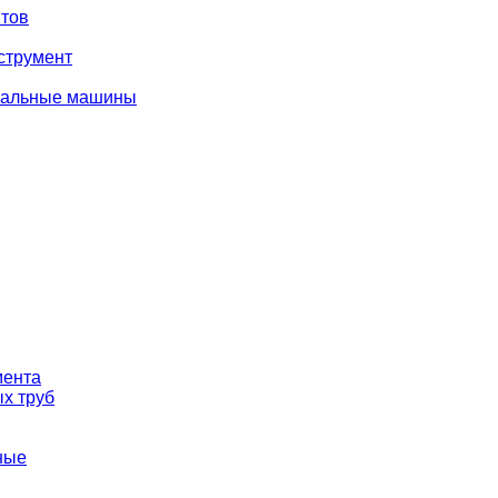
тов
струмент
вальные машины
мента
х труб
ные