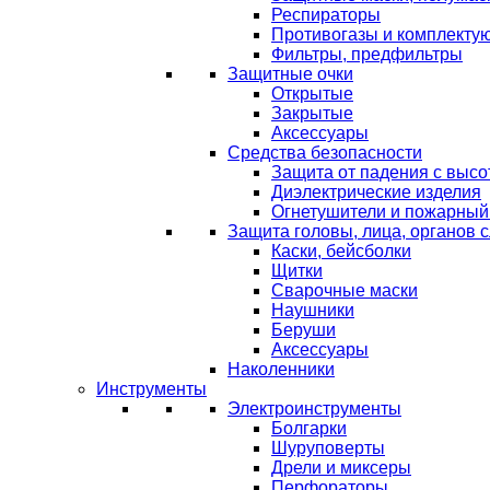
Респираторы
Противогазы и комплекту
Фильтры, предфильтры
Защитные очки
Открытые
Закрытые
Аксессуары
Средства безопасности
Защита от падения с выс
Диэлектрические изделия
Огнетушители и пожарный
Защита головы, лица, органов 
Каски, бейсболки
Щитки
Сварочные маски
Наушники
Беруши
Аксессуары
Наколенники
Инструменты
Электроинструменты
Болгарки
Шуруповерты
Дрели и миксеры
Перфораторы