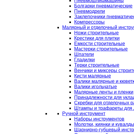
Пневмошлифмашины
Болгарки пневматические
Пневмодрели
Заклепочники пневматиче
Компрессоры
Малярный и отделочный инстру
Ножи строительные
Крестики для плитки
Емкости строительные
Мастерки строительные
Шпатели
Гладилки
Терки строительные
Венчики и миксеры строи
Кисти малярные
Валики малярные и кювет
Валики игольчатые
Малярные ленты и пленки
Принадлежности для уклад
Скребки для отделочных р
Штампы и трафареты для 
Ручной инструмент
Наборы инструментов
Молотки, киянки и кувалд
Шарнирно-губцевый инст