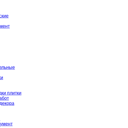
ские
мент
тельные
ки
ки плитки
абот
декора
ы
румент