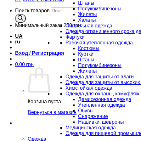
Штаны
Полукомбинезоны
Поиск товаров
Жилеты
Халаты
Минимальный заказ
250 грн.
Сигнальная одежда
Одежда ограниченного срока д
UA
Фартуки
ru
Рабочая утепленная одежда
Костюмы
Вход / Регистрация
Куртки
Штаны
0.00
грн
Полукомбинезоны
Жилеты
Одежда для защиты от влаги
Одежда для защиты от высоких
Химстойкая одежда
Одежда для охраны, камуфляж
Демисезонная одежда
Корзина пуста.
Утепленная одежда
Обувь
Вернуться в магазин
Снаряжение
Нашивки, шевроны
Медицинская одежда
Одежда для пищевой промышл
Одежда