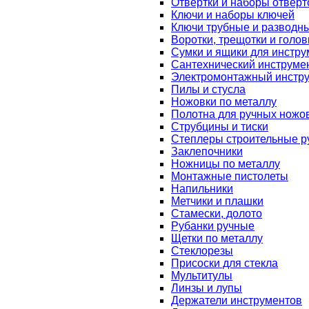
Отвертки и наборы отверт
Ключи и наборы ключей
Ключи трубные и разводн
Воротки, трещотки и голов
Сумки и ящики для инстру
Сантехнический инструме
Электромонтажный инстр
Пилы и стусла
Ножовки по металлу
Полотна для ручных ножо
Струбцины и тиски
Степлеры строительные р
Заклепочники
Ножницы по металлу
Монтажные пистолеты
Напильники
Метчики и плашки
Стамески, долото
Рубанки ручные
Щетки по металлу
Стеклорезы
Присоски для стекла
Мультитулы
Линзы и лупы
Держатели инструментов