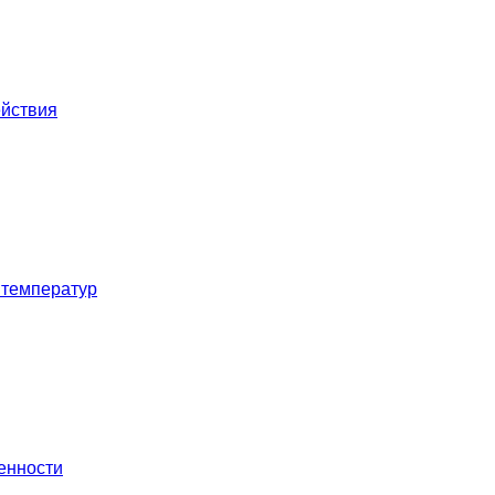
ействия
 температур
енности