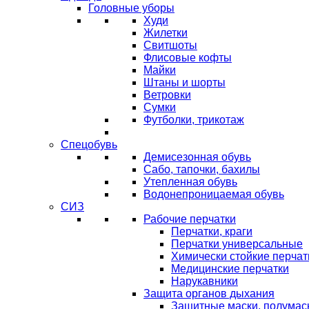
Головные уборы
Худи
Жилетки
Свитшоты
Флисовые кофты
Майки
Штаны и шорты
Ветровки
Сумки
Футболки, трикотаж
Спецобувь
Демисезонная обувь
Сабо, тапочки, бахилы
Утепленная обувь
Водонепроницаемая обувь
СИЗ
Рабочие перчатки
Перчатки, краги
Перчатки универсальные
Химически стойкие перчат
Медицинские перчатки
Нарукавники
Защита органов дыхания
Защитные маски, полумас