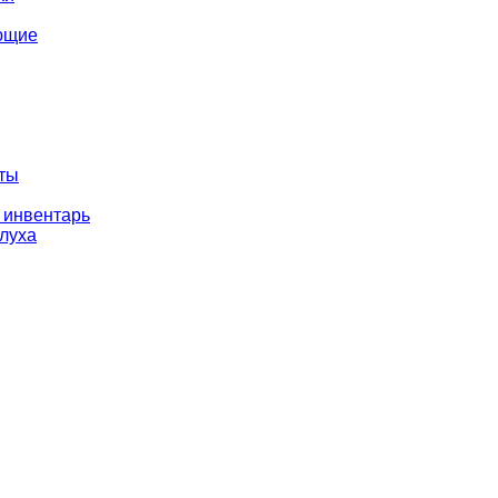
ющие
оты
 инвентарь
слуха