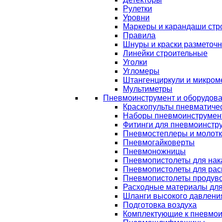
Рулетки
Уровни
Маркеры и карандаши стр
Правила
Шнуры и краски разметоч
Линейки строительные
Уголки
Угломеры
Штангенциркули и микром
Мультиметры
Пневмоинструмент и оборудов
Краскопульты пневматиче
Наборы пневмоинструмен
Фитинги для пневмоинстр
Пневмостеплеры и молот
Пневмогайковерты
Пневмоножницы
Пневмопистолеты для нак
Пневмопистолеты для рас
Пневмопистолеты продув
Расходные материалы дл
Шланги высокого давлени
Подготовка воздуха
Комплектующие к пневмои