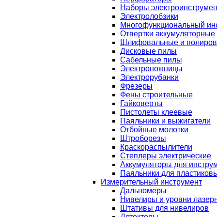
Наборы электроинструмен
Электролобзики
Многофункциональный ин
Отвертки аккумуляторные
Шлифовальные и полиро
Дисковые пилы
Сабельные пилы
Электроножницы
Электрорубанки
Фрезеры
Фены строительные
Гайковерты
Пистолеты клеевые
Паяльники и выжигатели
Отбойные молотки
Штроборезы
Краскораспылители
Степлеры электрические
Аккумуляторы для инстру
Паяльники для пластиковы
Измерительный инструмент
Дальномеры
Нивелиры и уровни лазер
Штативы для нивелиров
Детекторы