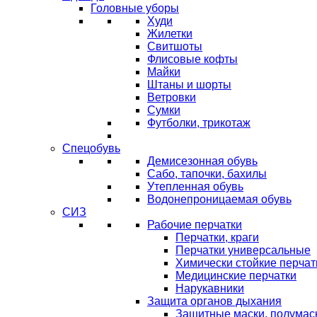
Головные уборы
Худи
Жилетки
Свитшоты
Флисовые кофты
Майки
Штаны и шорты
Ветровки
Сумки
Футболки, трикотаж
Спецобувь
Демисезонная обувь
Сабо, тапочки, бахилы
Утепленная обувь
Водонепроницаемая обувь
СИЗ
Рабочие перчатки
Перчатки, краги
Перчатки универсальные
Химически стойкие перчат
Медицинские перчатки
Нарукавники
Защита органов дыхания
Защитные маски, полумас