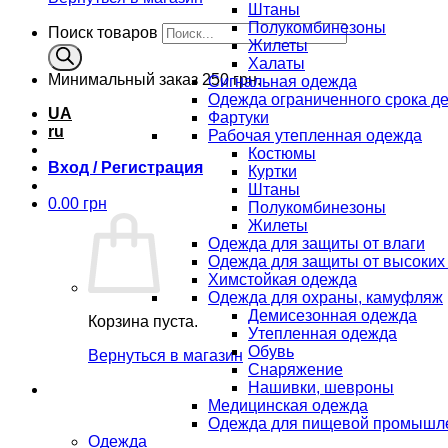
Штаны
Полукомбинезоны
Поиск товаров
Жилеты
Халаты
Минимальный заказ
250 грн.
Сигнальная одежда
Одежда ограниченного срока д
UA
Фартуки
ru
Рабочая утепленная одежда
Костюмы
Вход / Регистрация
Куртки
Штаны
0.00
грн
Полукомбинезоны
Жилеты
Одежда для защиты от влаги
Одежда для защиты от высоких
Химстойкая одежда
Одежда для охраны, камуфляж
Демисезонная одежда
Корзина пуста.
Утепленная одежда
Обувь
Вернуться в магазин
Снаряжение
Нашивки, шевроны
Медицинская одежда
Одежда для пищевой промышл
Одежда