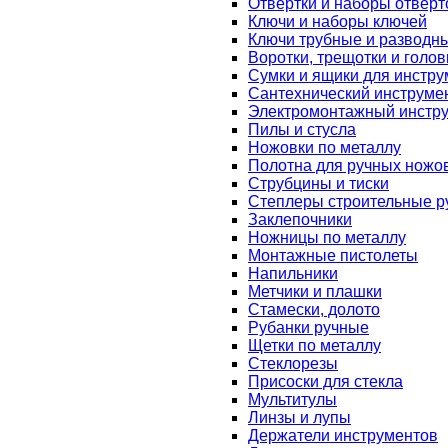
Отвертки и наборы отверт
Ключи и наборы ключей
Ключи трубные и разводн
Воротки, трещотки и голов
Сумки и ящики для инстру
Сантехнический инструме
Электромонтажный инстр
Пилы и стусла
Ножовки по металлу
Полотна для ручных ножо
Струбцины и тиски
Степлеры строительные р
Заклепочники
Ножницы по металлу
Монтажные пистолеты
Напильники
Метчики и плашки
Стамески, долото
Рубанки ручные
Щетки по металлу
Стеклорезы
Присоски для стекла
Мультитулы
Линзы и лупы
Держатели инструментов