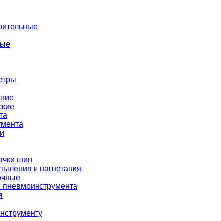
оительные
ные
етры
ание
ские
та
умента
ки
ачки шин
пыления и нагнетания
очные
я пневмоинструмента
я
нструменту