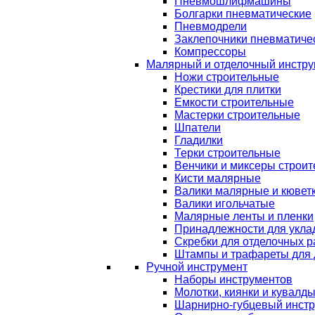
Пневмошлифмашины
Болгарки пневматические
Пневмодрели
Заклепочники пневматиче
Компрессоры
Малярный и отделочный инстру
Ножи строительные
Крестики для плитки
Емкости строительные
Мастерки строительные
Шпатели
Гладилки
Терки строительные
Венчики и миксеры строи
Кисти малярные
Валики малярные и кювет
Валики игольчатые
Малярные ленты и пленки
Принадлежности для уклад
Скребки для отделочных р
Штампы и трафареты для 
Ручной инструмент
Наборы инструментов
Молотки, киянки и кувалд
Шарнирно-губцевый инст