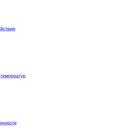
ействия
 температур
енности