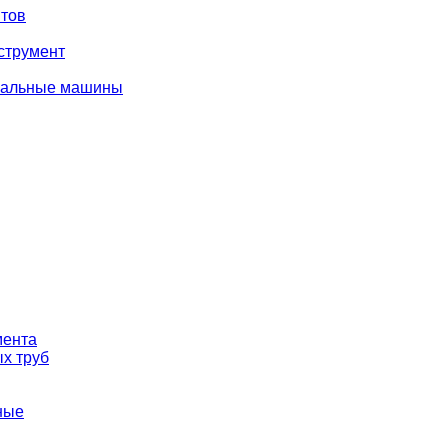
тов
струмент
вальные машины
мента
х труб
ные