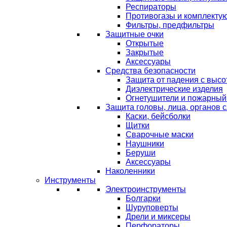
Респираторы
Противогазы и комплекту
Фильтры, предфильтры
Защитные очки
Открытые
Закрытые
Аксессуары
Средства безопасности
Защита от падения с выс
Диэлектрические изделия
Огнетушители и пожарный
Защита головы, лица, органов 
Каски, бейсболки
Щитки
Сварочные маски
Наушники
Беруши
Аксессуары
Наколенники
Инструменты
Электроинструменты
Болгарки
Шуруповерты
Дрели и миксеры
Перфораторы