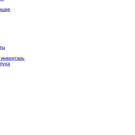
ющие
оты
 инвентарь
слуха