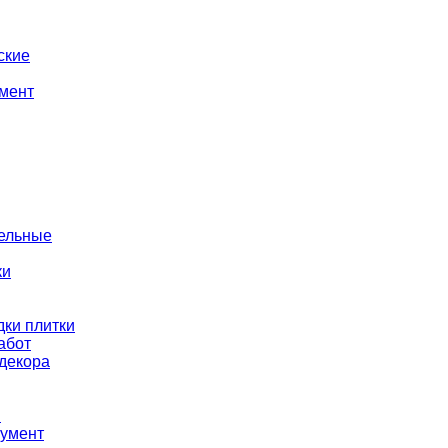
ские
мент
тельные
ки
ки плитки
абот
декора
ы
румент