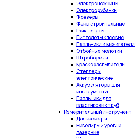
Электроножницы
Электрорубанки
Фрезеры
Фены строительные
Гайковерты
Пистолеты клеевые
Паяльники и выжигатели
Отбойные молотки
Штроборезы
Краскораспылители
Степлеры
электрические
Аккумуляторы для
инструмента
Паяльники для
пластиковых труб
Измерительный инструмент
Дальномеры
Нивелиры и уровни
лазерные