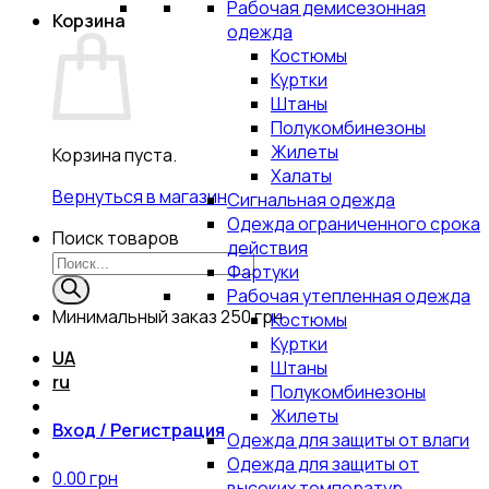
Рабочая демисезонная
Корзина
одежда
Костюмы
Куртки
Штаны
Полукомбинезоны
Жилеты
Корзина пуста.
Халаты
Вернуться в магазин
Сигнальная одежда
Одежда ограниченного срока
Поиск товаров
действия
Фартуки
Рабочая утепленная одежда
Минимальный заказ
250 грн.
Костюмы
Куртки
UA
Штаны
ru
Полукомбинезоны
Жилеты
Вход / Регистрация
Одежда для защиты от влаги
Одежда для защиты от
0.00
грн
высоких температур