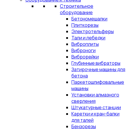
Строительное
оборудование
Бетономешалки
Плиткорезы
Электротельферы
Тали и лебедки
Виброплиты
Виброноги
Виброрейки
Глубинные вибраторы
Затирочные машины для
бетона
Паркетошлифовальные
машины
Установки алмазного
сверления
Штукатурные станции
Каретки и кран-балки
для талей
Бензорезы