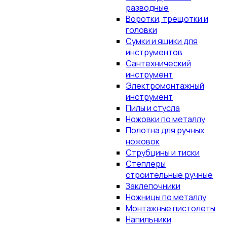
разводные
Воротки, трещотки и
головки
Сумки и ящики для
инструментов
Сантехнический
инструмент
Электромонтажный
инструмент
Пилы и стусла
Ножовки по металлу
Полотна для ручных
ножовок
Струбцины и тиски
Степлеры
строительные ручные
Заклепочники
Ножницы по металлу
Монтажные пистолеты
Напильники