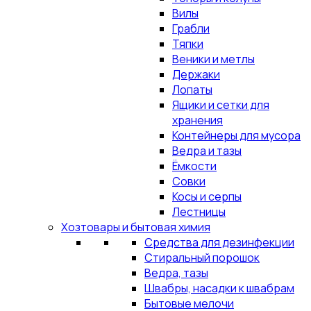
Вилы
Грабли
Тяпки
Веники и метлы
Держаки
Лопаты
Ящики и сетки для
хранения
Контейнеры для мусора
Ведра и тазы
Ёмкости
Совки
Косы и серпы
Лестницы
Хозтовары и бытовая химия
Средства для дезинфекции
Стиральный порошок
Ведра, тазы
Швабры, насадки к швабрам
Бытовые мелочи