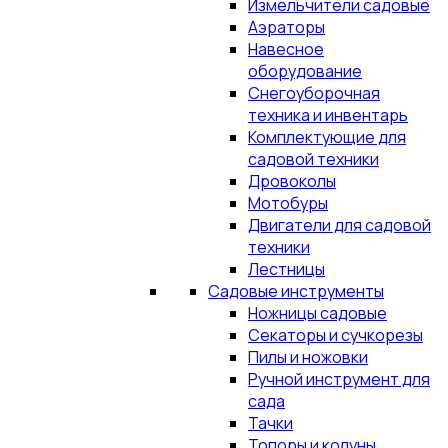
Измельчители садовые
Аэраторы
Навесное
оборудование
Снегоуборочная
техника и инвентарь
Комплектующие для
садовой техники
Дровоколы
Мотобуры
Двигатели для садовой
техники
Лестницы
Садовые инструменты
Ножницы садовые
Секаторы и сучкорезы
Пилы и ножовки
Ручной инструмент для
сада
Тачки
Топоры и колуны