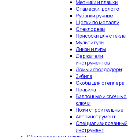
Метчики и плашки
Стамески, долото
Рубанки ручные
Щетки по металлу
Стеклорезы
Присоски для стекла
Мультитулы
Линзы и лупы
Держатели
инструментов
Ломы и гвоздодеры
Зубила
Скобы для степлера
Правила
Баллонные и свечные
ключи
Ножи строительные
Автоинструмент
Специализированный
инструмент
Оборудование и техника