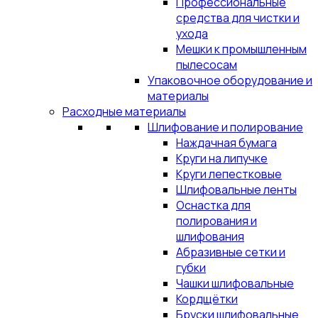
Профессиональные
средства для чистки и
ухода
Мешки к промышленным
пылесосам
Упаковочное оборудование и
материалы
Расходные материалы
Шлифование и полирование
Наждачная бумага
Круги на липучке
Круги лепестковые
Шлифовальные ленты
Оснастка для
полирования и
шлифования
Абразивные сетки и
губки
Чашки шлифовальные
Кордщётки
Бруски шлифовальные