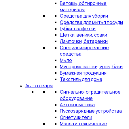
Ветошь, обтирочные
материалы
Средства для уборки
Средства для мытья посуды
Губки, салфетки
Щетки, веники, совки
Лампочки, батарейки
Специализированные
средства
Мыло
Мусорные мешки, урны, баки
Бумажная продукция
Текстиль для дома
Автотовары
Сигнально-оградительное
оборудование
Автокосметика
Пускозарядные устройства
Огнетушители
Масла и технические