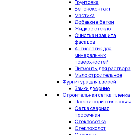
Грунтовка
Бетоноконтакт
Мастика
Добавки в бетон
Жидкое стекло
Очистка и защита
фасадов
Антисептик для
минеральных
поверхностей
Пигменты для раствора
Мыло строительное
Фурнитура для дверей
Замки дверные
Строительная сетка, плёнка
Плёнка полиэтиленовая
Сетка сварная,
просечная
Стеклосетка
Стеклохолст
Серпянка