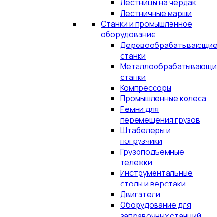
Лестницы на чердак
Лестничные марши
Станки и промышленное
оборудование
Деревообрабатывающи
станки
Металлообрабатывающи
станки
Компрессоры
Промышленные колеса
Ремни для
перемещения грузов
Штабелеры и
погрузчики
Грузоподъемные
тележки
Инструментальные
столы и верстаки
Двигатели
Оборудование для
заправочных станций