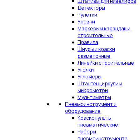
Штативы для нивелиров
Детекторы
Рулетки
Уровни
Маркеры и карандаши
строительные
Правила
Шнуры и краски
разметочные
Линейки строительные
Уголки
Угломеры
Штангенциркули и
микрометры
Мультиметры
Пневмоинструмент и
оборудование
Краскопульты
пневматические
Наборы
пневмоинструмента