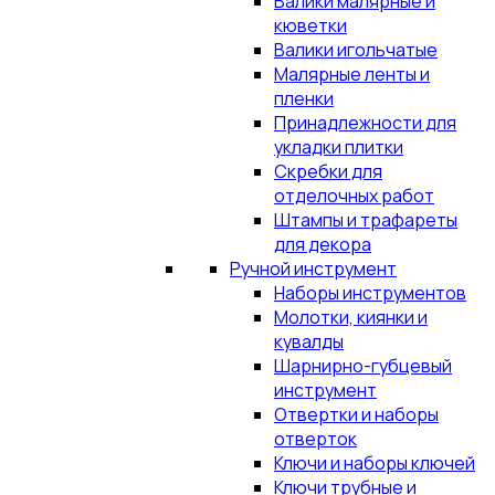
Валики малярные и
кюветки
Валики игольчатые
Малярные ленты и
пленки
Принадлежности для
укладки плитки
Скребки для
отделочных работ
Штампы и трафареты
для декора
Ручной инструмент
Наборы инструментов
Молотки, киянки и
кувалды
Шарнирно-губцевый
инструмент
Отвертки и наборы
отверток
Ключи и наборы ключей
Ключи трубные и