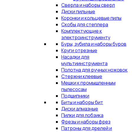
Сверла и наборы сверл
Диски пильные
Коронки и кольцевые пилы
Скобы для степлера
Комплектующие к
электроинструменту
Буры, зубила и наборы буров
Круги отрезные
Насадки для
мультиинструмента
Полотна для ручных ножовок
Стержни клеевые
Мешки к промышленным
пылесосам
Подшипники
Биты и наборы бит
Диски алмазные
Пилки для лобзика
Фрезы и наборы фрез
Патроны для дрелей и