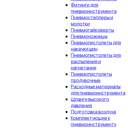
Фитинги для
пневмоинструмента
Пневмостеплеры и
молотки
Пневмогайковерты
Пневмоножницы
Пневмопистолеты для
накачки шин
Пневмопистолеты для
распыления и
нагнетания
Пневмопистолеты
продувочные
Расходные материалы
для пневмоинструмента
Шланги высокого
давления
Подготовка воздуха
Комплектующие к
пневмоинструменту