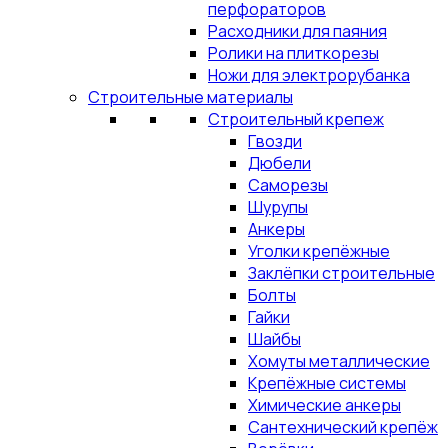
перфораторов
Расходники для паяния
Ролики на плиткорезы
Ножи для электрорубанка
Строительные материалы
Строительный крепеж
Гвозди
Дюбели
Саморезы
Шурупы
Анкеры
Уголки крепёжные
Заклёпки строительные
Болты
Гайки
Шайбы
Хомуты металлические
Крепёжные системы
Химические анкеры
Сантехнический крепёж