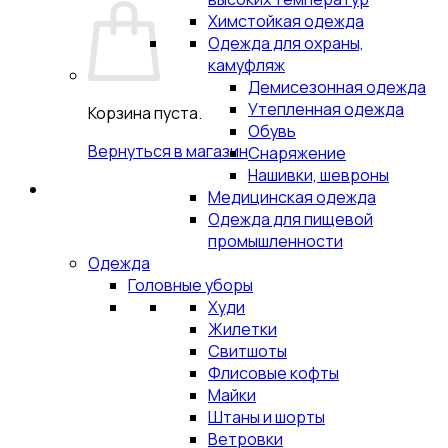
Химстойкая одежда
Одежда для охраны,
камуфляж
Демисезонная одежда
Утепленная одежда
Корзина пуста.
Обувь
Вернуться в магазин
Снаряжение
Нашивки, шевроны
Медицинская одежда
Одежда для пищевой
промышленности
Одежда
Головные уборы
Худи
Жилетки
Свитшоты
Флисовые кофты
Майки
Штаны и шорты
Ветровки