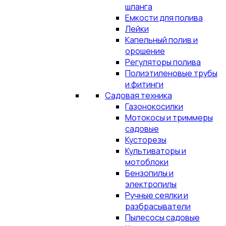
шланга
Емкости для полива
Лейки
Капельный полив и
орошение
Регуляторы полива
Полиэтиленовые трубы
и фитинги
Садовая техника
Газонокосилки
Мотокосы и триммеры
садовые
Кусторезы
Культиваторы и
мотоблоки
Бензопилы и
электропилы
Ручные сеялки и
разбрасыватели
Пылесосы садовые