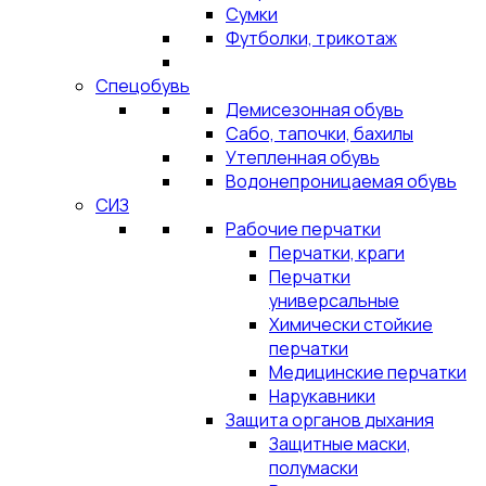
Сумки
Футболки, трикотаж
Спецобувь
Демисезонная обувь
Сабо, тапочки, бахилы
Утепленная обувь
Водонепроницаемая обувь
СИЗ
Рабочие перчатки
Перчатки, краги
Перчатки
универсальные
Химически стойкие
перчатки
Медицинские перчатки
Нарукавники
Защита органов дыхания
Защитные маски,
полумаски