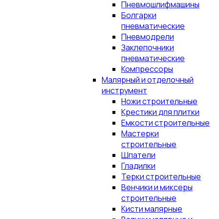
Пневмошлифмашины
Болгарки
пневматические
Пневмодрели
Заклепочники
пневматические
Компрессоры
Малярный и отделочный
инструмент
Ножи строительные
Крестики для плитки
Емкости строительные
Мастерки
строительные
Шпатели
Гладилки
Терки строительные
Венчики и миксеры
строительные
Кисти малярные