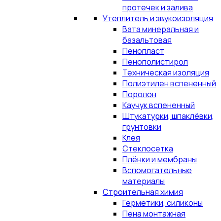
протечек и залива
Утеплитель и звукоизоляция
Вата минеральная и
базальтовая
Пенопласт
Пенополистирол
Техническая изоляция
Полиэтилен вспененный
Поролон
Каучук вспененный
Штукатурки, шпаклёвки,
грунтовки
Клея
Стеклосетка
Плёнки и мембраны
Вспомогательные
материалы
Строительная химия
Герметики, силиконы
Пена монтажная