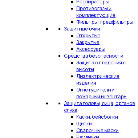
Респираторы
Противогазы и
комплектующие
Фильтры, предфильтры
Защитные очки
Открытые
Закрытые
Аксессуары
Средства безопасности
Защита от падения с
высоты
Диэлектрические
изделия
Огнетушители и
пожарный инвентарь
Защита головы, лица, органов
слуха
Каски, бейсболки
Щитки
Сварочные маски
Наушники