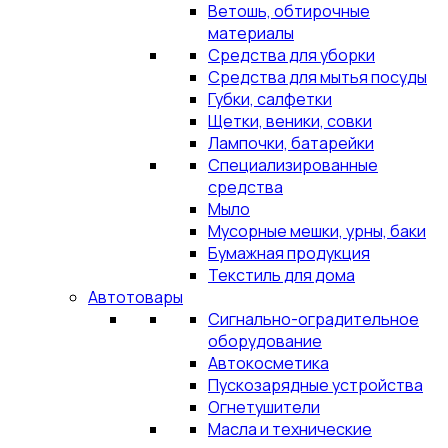
Ветошь, обтирочные
материалы
Средства для уборки
Средства для мытья посуды
Губки, салфетки
Щетки, веники, совки
Лампочки, батарейки
Специализированные
средства
Мыло
Мусорные мешки, урны, баки
Бумажная продукция
Текстиль для дома
Автотовары
Сигнально-оградительное
оборудование
Автокосметика
Пускозарядные устройства
Огнетушители
Масла и технические