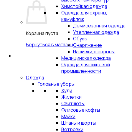
Химстойкая одежда
Одежда для охраны,
камуфляж
Демисезонная одежда
Утепленная одежда
Корзина пуста.
Обувь
Вернуться в магазин
Снаряжение
Нашивки, шевроны
Медицинская одежда
Одежда для пищевой
промышленности
Одежда
Головные уборы
Худи
Жилетки
Свитшоты
Флисовые кофты
Майки
Штаны и шорты
Ветровки