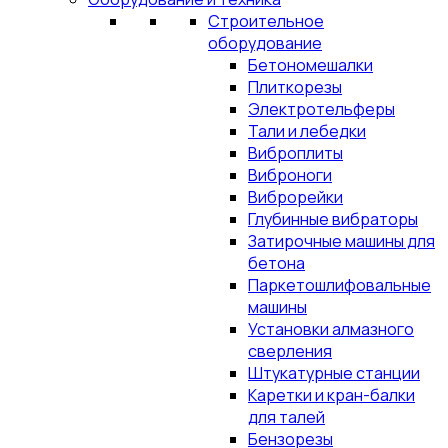
Строительное
оборудование
Бетономешалки
Плиткорезы
Электротельферы
Тали и лебедки
Виброплиты
Виброноги
Виброрейки
Глубинные вибраторы
Затирочные машины для
бетона
Паркетошлифовальные
машины
Установки алмазного
сверления
Штукатурные станции
Каретки и кран-балки
для талей
Бензорезы