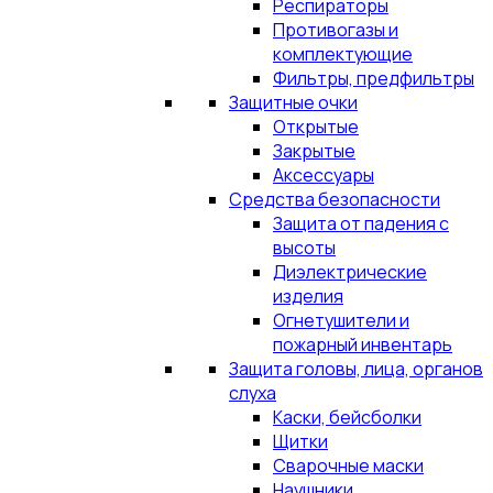
Респираторы
Противогазы и
комплектующие
Фильтры, предфильтры
Защитные очки
Открытые
Закрытые
Аксессуары
Средства безопасности
Защита от падения с
высоты
Диэлектрические
изделия
Огнетушители и
пожарный инвентарь
Защита головы, лица, органов
слуха
Каски, бейсболки
Щитки
Сварочные маски
Наушники