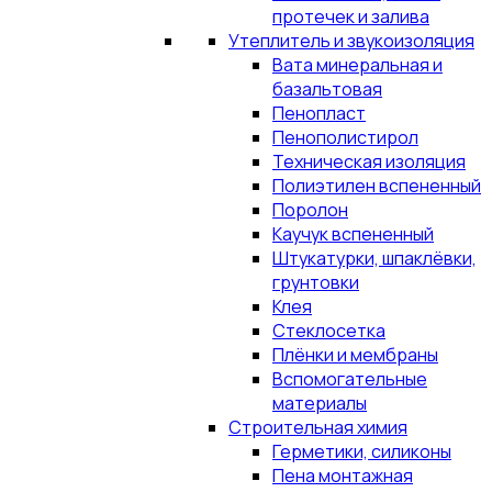
протечек и залива
Утеплитель и звукоизоляция
Вата минеральная и
базальтовая
Пенопласт
Пенополистирол
Техническая изоляция
Полиэтилен вспененный
Поролон
Каучук вспененный
Штукатурки, шпаклёвки,
грунтовки
Клея
Стеклосетка
Плёнки и мембраны
Вспомогательные
материалы
Строительная химия
Герметики, силиконы
Пена монтажная