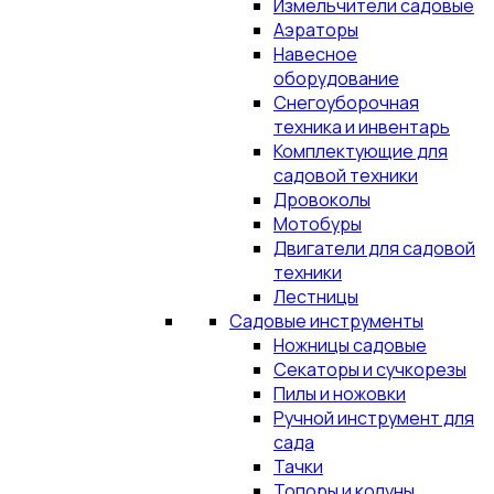
Измельчители садовые
Аэраторы
Навесное
оборудование
Снегоуборочная
техника и инвентарь
Комплектующие для
садовой техники
Дровоколы
Мотобуры
Двигатели для садовой
техники
Лестницы
Садовые инструменты
Ножницы садовые
Секаторы и сучкорезы
Пилы и ножовки
Ручной инструмент для
сада
Тачки
Топоры и колуны