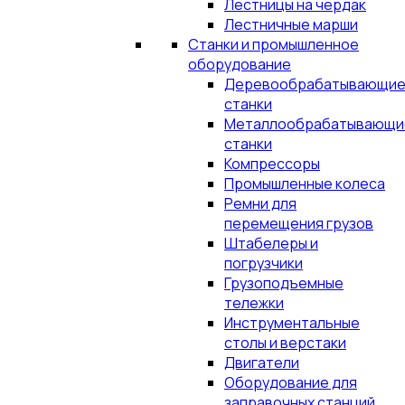
Лестницы на чердак
Лестничные марши
Станки и промышленное
оборудование
Деревообрабатывающи
станки
Металлообрабатывающи
станки
Компрессоры
Промышленные колеса
Ремни для
перемещения грузов
Штабелеры и
погрузчики
Грузоподъемные
тележки
Инструментальные
столы и верстаки
Двигатели
Оборудование для
заправочных станций