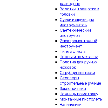
разводные
Воротки, трещотки и
головки
Сумки и ящики для
инструментов
Сантехнический
инструмент
Электромонтажный
инструмент
Пилы и стусла
Ножовки по металлу
Полотна для ручных
ножовок
Струбцины и тиски
Степлеры
строительные ручные
Заклепочники
Ножницы по металлу
Монтажные пистолеты
Напильники