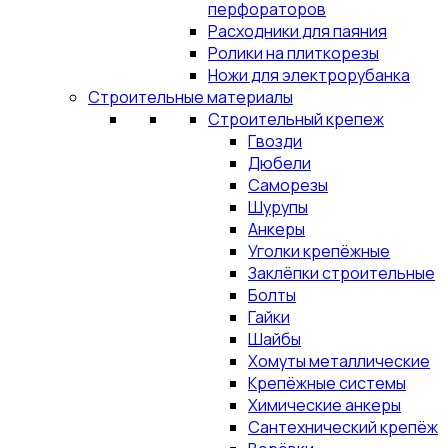
перфораторов
Расходники для паяния
Ролики на плиткорезы
Ножи для электрорубанка
Строительные материалы
Строительный крепеж
Гвозди
Дюбели
Саморезы
Шурупы
Анкеры
Уголки крепёжные
Заклёпки строительные
Болты
Гайки
Шайбы
Хомуты металлические
Крепёжные системы
Химические анкеры
Сантехнический крепёж