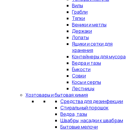
Вилы
Грабли
Тяпки
Веники и метлы
Держаки
Лопаты
Ящики и сетки для
хранения
Контейнеры для мусора
Ведра и тазы
Ёмкости
Совки
Косы и серпы
Лестницы
Хозтовары и бытовая химия
Средства для дезинфекции
Стиральный порошок
Ведра, тазы
Швабры, насадки к швабрам
Бытовые мелочи