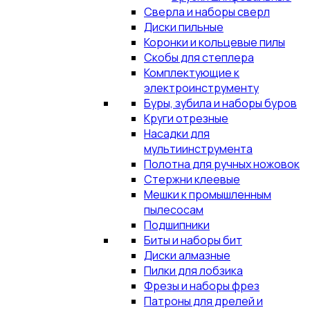
Сверла и наборы сверл
Диски пильные
Коронки и кольцевые пилы
Скобы для степлера
Комплектующие к
электроинструменту
Буры, зубила и наборы буров
Круги отрезные
Насадки для
мультиинструмента
Полотна для ручных ножовок
Стержни клеевые
Мешки к промышленным
пылесосам
Подшипники
Биты и наборы бит
Диски алмазные
Пилки для лобзика
Фрезы и наборы фрез
Патроны для дрелей и