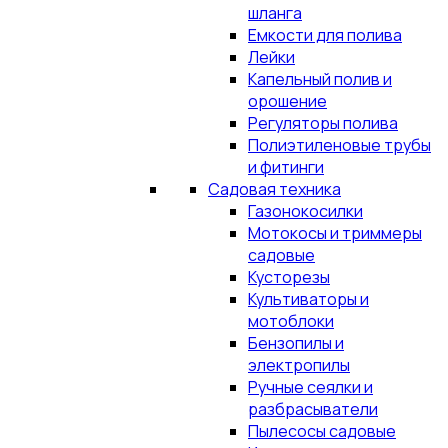
шланга
Емкости для полива
Лейки
Капельный полив и
орошение
Регуляторы полива
Полиэтиленовые трубы
и фитинги
Садовая техника
Газонокосилки
Мотокосы и триммеры
садовые
Кусторезы
Культиваторы и
мотоблоки
Бензопилы и
электропилы
Ручные сеялки и
разбрасыватели
Пылесосы садовые