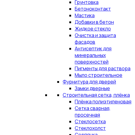
Грунтовка
Бетоноконтакт
Мастика
Добавки в бетон
Жидкое стекло
Очистка и защита
фасадов
Антисептик для
минеральных
поверхностей
Пигменты для раствора
Мыло строительное
Фурнитура для дверей
Замки дверные
Строительная сетка, плёнка
Плёнка полиэтиленовая
Сетка сварная,
просечная
Стеклосетка
Стеклохолст
Серпянка