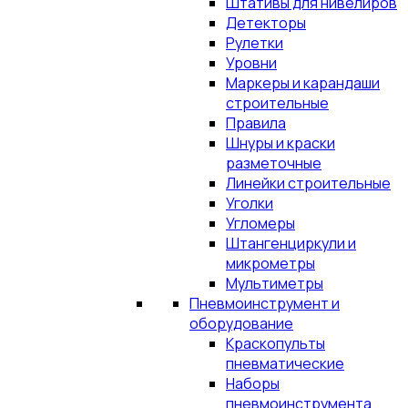
Штативы для нивелиров
Детекторы
Рулетки
Уровни
Маркеры и карандаши
строительные
Правила
Шнуры и краски
разметочные
Линейки строительные
Уголки
Угломеры
Штангенциркули и
микрометры
Мультиметры
Пневмоинструмент и
оборудование
Краскопульты
пневматические
Наборы
пневмоинструмента