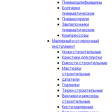
Пневмошлифмашины
Болгарки
пневматические
Пневмодрели
Заклепочники
пневматические
Компрессоры
Малярный и отделочный
инструмент
Ножи строительные
Крестики для плитки
Емкости строительные
Мастерки
строительные
Шпатели
Гладилки
Терки строительные
Венчики и миксеры
строительные
Кисти малярные