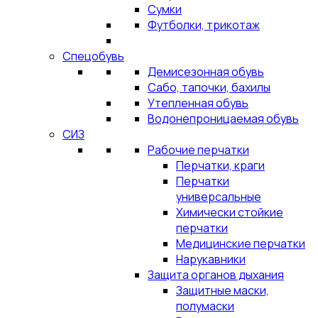
Сумки
Футболки, трикотаж
Спецобувь
Демисезонная обувь
Сабо, тапочки, бахилы
Утепленная обувь
Водонепроницаемая обувь
СИЗ
Рабочие перчатки
Перчатки, краги
Перчатки
универсальные
Химически стойкие
перчатки
Медицинские перчатки
Нарукавники
Защита органов дыхания
Защитные маски,
полумаски