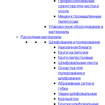
Профессиональные
средства для чистки и
ухода
Мешки к промышленным
пылесосам
Упаковочное оборудование и
материалы
Расходные материалы
Шлифование и полирование
Наждачная бумага
Круги на липучке
Круги лепестковые
Шлифовальные ленты
Оснастка для
полирования и
шлифования
Абразивные сетки и
губки
Чашки шлифовальные
Кордщётки
Бруски шлифовальные