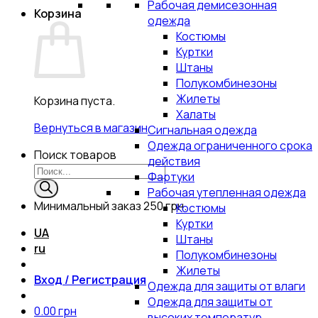
Рабочая демисезонная
Корзина
одежда
Костюмы
Куртки
Штаны
Полукомбинезоны
Жилеты
Корзина пуста.
Халаты
Вернуться в магазин
Сигнальная одежда
Одежда ограниченного срока
Поиск товаров
действия
Фартуки
Рабочая утепленная одежда
Минимальный заказ
250 грн.
Костюмы
Куртки
UA
Штаны
ru
Полукомбинезоны
Жилеты
Вход / Регистрация
Одежда для защиты от влаги
Одежда для защиты от
0.00
грн
высоких температур