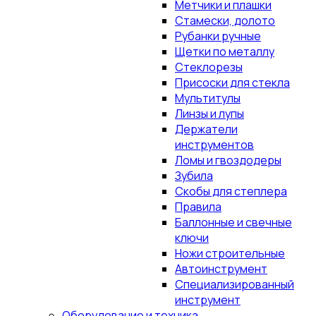
Метчики и плашки
Стамески, долото
Рубанки ручные
Щетки по металлу
Стеклорезы
Присоски для стекла
Мультитулы
Линзы и лупы
Держатели
инструментов
Ломы и гвоздодеры
Зубила
Скобы для степлера
Правила
Баллонные и свечные
ключи
Ножи строительные
Автоинструмент
Специализированный
инструмент
Оборудование и техника