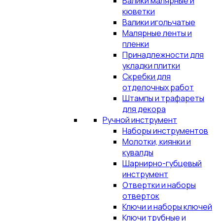
Валики малярные и
кюветки
Валики игольчатые
Малярные ленты и
пленки
Принадлежности для
укладки плитки
Скребки для
отделочных работ
Штампы и трафареты
для декора
Ручной инструмент
Наборы инструментов
Молотки, киянки и
кувалды
Шарнирно-губцевый
инструмент
Отвертки и наборы
отверток
Ключи и наборы ключей
Ключи трубные и