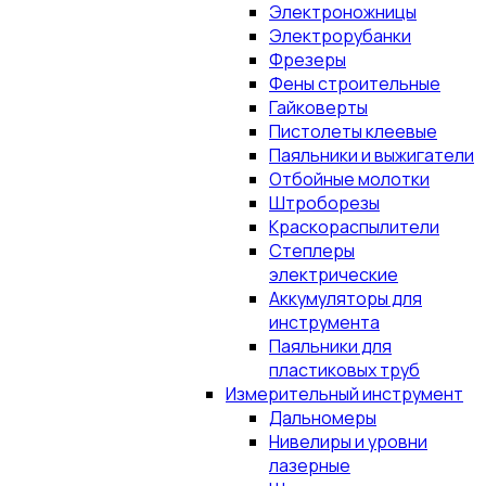
Электроножницы
Электрорубанки
Фрезеры
Фены строительные
Гайковерты
Пистолеты клеевые
Паяльники и выжигатели
Отбойные молотки
Штроборезы
Краскораспылители
Степлеры
электрические
Аккумуляторы для
инструмента
Паяльники для
пластиковых труб
Измерительный инструмент
Дальномеры
Нивелиры и уровни
лазерные