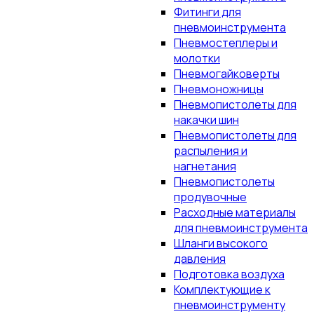
Фитинги для
пневмоинструмента
Пневмостеплеры и
молотки
Пневмогайковерты
Пневмоножницы
Пневмопистолеты для
накачки шин
Пневмопистолеты для
распыления и
нагнетания
Пневмопистолеты
продувочные
Расходные материалы
для пневмоинструмента
Шланги высокого
давления
Подготовка воздуха
Комплектующие к
пневмоинструменту