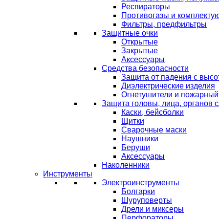
Респираторы
Противогазы и комплекту
Фильтры, предфильтры
Защитные очки
Открытые
Закрытые
Аксессуары
Средства безопасности
Защита от падения с выс
Диэлектрические изделия
Огнетушители и пожарный
Защита головы, лица, органов 
Каски, бейсболки
Щитки
Сварочные маски
Наушники
Беруши
Аксессуары
Наколенники
Инструменты
Электроинструменты
Болгарки
Шуруповерты
Дрели и миксеры
Перфораторы