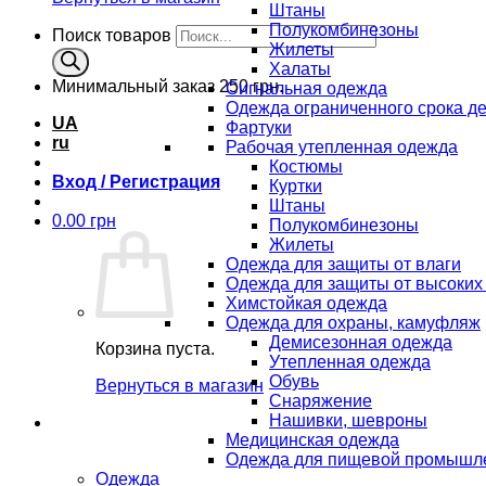
Штаны
Полукомбинезоны
Поиск товаров
Жилеты
Халаты
Минимальный заказ
250 грн.
Сигнальная одежда
Одежда ограниченного срока д
UA
Фартуки
ru
Рабочая утепленная одежда
Костюмы
Вход / Регистрация
Куртки
Штаны
0.00
грн
Полукомбинезоны
Жилеты
Одежда для защиты от влаги
Одежда для защиты от высоких
Химстойкая одежда
Одежда для охраны, камуфляж
Демисезонная одежда
Корзина пуста.
Утепленная одежда
Обувь
Вернуться в магазин
Снаряжение
Нашивки, шевроны
Медицинская одежда
Одежда для пищевой промышл
Одежда