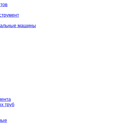
тов
струмент
вальные машины
мента
х труб
ные