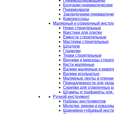
Пневмошлифмашины
Болгарки пневматические
Пневмодрели
Заклепочники пневматиче
Компрессоры
Малярный и отделочный инстру
Ножи строительные
Крестики для плитки
Емкости строительные
Мастерки строительные
Шпатели
Гладилки
Терки строительные
Венчики и миксеры строи
Кисти малярные
Валики малярные и кювет
Валики игольчатые
Малярные ленты и пленки
Принадлежности для уклад
Скребки для отделочных р
Штампы и трафареты для 
Ручной инструмент
Наборы инструментов
Молотки, киянки и кувалд
Шарнирно-губцевый инст