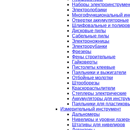
Наборы электроинструмен
Электролобзики
Многофункциональный ин
Отвертки аккумуляторные
Шлифовальные и полиро
Дисковые пилы
Сабельные пилы
Электроножницы
Электрорубанки
Фрезеры
Фены строительные
Гайковерты
Пистолеты клеевые
Паяльники и выжигатели
Отбойные молотки
Штроборезы
Краскораспылители
Степлеры электрические
Аккумуляторы для инстру
Паяльники для пластиковы
Измерительный инструмент
Дальномеры
Нивелиры и уровни лазер
Штативы для нивелиров
Детекторы