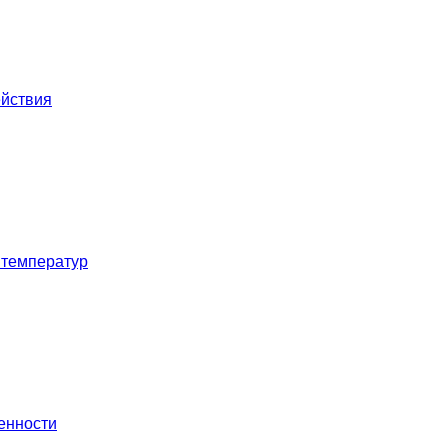
ействия
 температур
енности