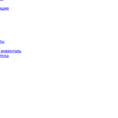
ющие
оты
 инвентарь
слуха