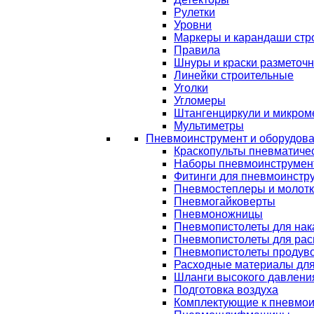
Рулетки
Уровни
Маркеры и карандаши стр
Правила
Шнуры и краски разметоч
Линейки строительные
Уголки
Угломеры
Штангенциркули и микром
Мультиметры
Пневмоинструмент и оборудов
Краскопульты пневматиче
Наборы пневмоинструмен
Фитинги для пневмоинстр
Пневмостеплеры и молот
Пневмогайковерты
Пневмоножницы
Пневмопистолеты для нак
Пневмопистолеты для рас
Пневмопистолеты продув
Расходные материалы дл
Шланги высокого давлени
Подготовка воздуха
Комплектующие к пневмои