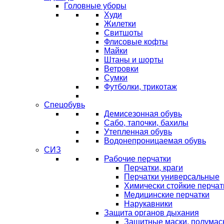
Головные уборы
Худи
Жилетки
Свитшоты
Флисовые кофты
Майки
Штаны и шорты
Ветровки
Сумки
Футболки, трикотаж
Спецобувь
Демисезонная обувь
Сабо, тапочки, бахилы
Утепленная обувь
Водонепроницаемая обувь
СИЗ
Рабочие перчатки
Перчатки, краги
Перчатки универсальные
Химически стойкие перчат
Медицинские перчатки
Нарукавники
Защита органов дыхания
Защитные маски, полумас