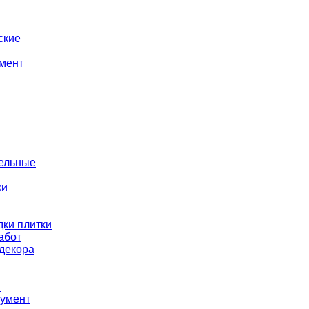
ские
мент
тельные
ки
ки плитки
абот
декора
ы
румент