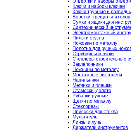
Отвертки и наборы отверт
Ключи и наборы ключей
Ключи трубные и разводн
Воротки, трещотки и голов
Сумки и ящики для инстру
Сантехнический инструме
Электромонтажный инстр
Пилы и стусла
Ножовки по металлу
Полотна для ручных ножо
Струбцины и тиски
Степлеры строительные р
Заклепочники
Ножницы по металлу
Монтажные пистолеты
Напильники
Метчики и плашки
Стамески, долото
Рубанки ручные
Щетки по металлу
Стеклорезы
Присоски для стекла
Мультитулы
Линзы и лупы
Держатели инструментов