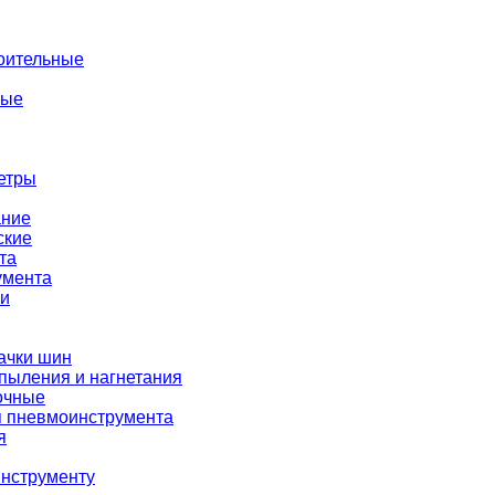
оительные
ные
етры
ание
ские
та
умента
ки
ачки шин
пыления и нагнетания
очные
я пневмоинструмента
я
нструменту