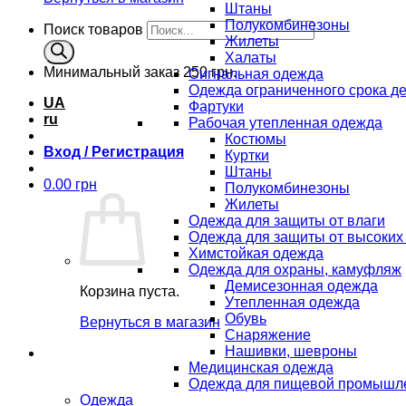
Штаны
Полукомбинезоны
Поиск товаров
Жилеты
Халаты
Минимальный заказ
250 грн.
Сигнальная одежда
Одежда ограниченного срока д
UA
Фартуки
ru
Рабочая утепленная одежда
Костюмы
Вход / Регистрация
Куртки
Штаны
0.00
грн
Полукомбинезоны
Жилеты
Одежда для защиты от влаги
Одежда для защиты от высоких
Химстойкая одежда
Одежда для охраны, камуфляж
Демисезонная одежда
Корзина пуста.
Утепленная одежда
Обувь
Вернуться в магазин
Снаряжение
Нашивки, шевроны
Медицинская одежда
Одежда для пищевой промышл
Одежда