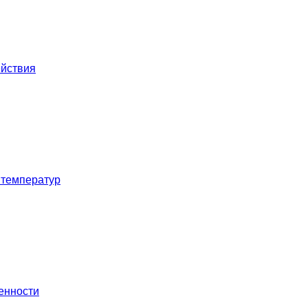
ействия
 температур
енности