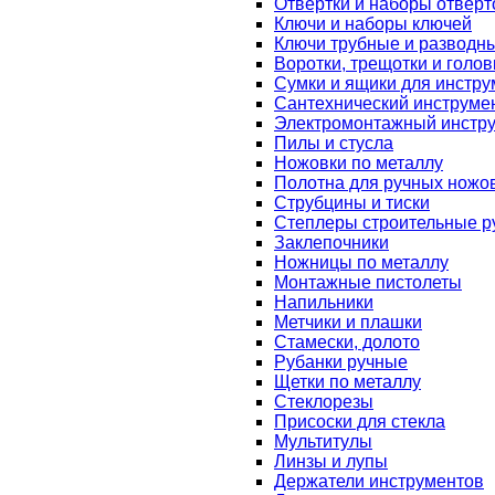
Отвертки и наборы отверт
Ключи и наборы ключей
Ключи трубные и разводн
Воротки, трещотки и голов
Сумки и ящики для инстру
Сантехнический инструме
Электромонтажный инстр
Пилы и стусла
Ножовки по металлу
Полотна для ручных ножо
Струбцины и тиски
Степлеры строительные р
Заклепочники
Ножницы по металлу
Монтажные пистолеты
Напильники
Метчики и плашки
Стамески, долото
Рубанки ручные
Щетки по металлу
Стеклорезы
Присоски для стекла
Мультитулы
Линзы и лупы
Держатели инструментов