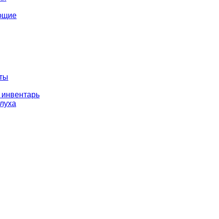
ющие
оты
 инвентарь
слуха