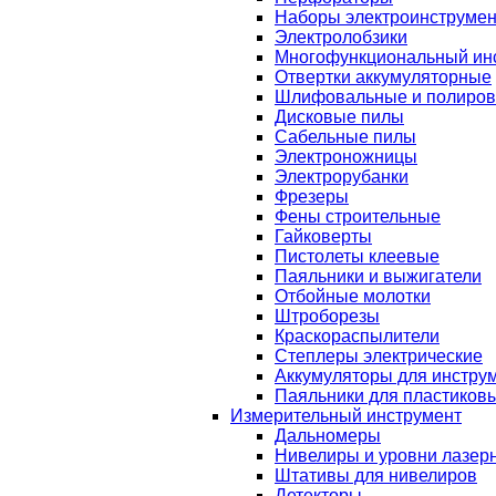
Наборы электроинструмен
Электролобзики
Многофункциональный ин
Отвертки аккумуляторные
Шлифовальные и полиро
Дисковые пилы
Сабельные пилы
Электроножницы
Электрорубанки
Фрезеры
Фены строительные
Гайковерты
Пистолеты клеевые
Паяльники и выжигатели
Отбойные молотки
Штроборезы
Краскораспылители
Степлеры электрические
Аккумуляторы для инстру
Паяльники для пластиковы
Измерительный инструмент
Дальномеры
Нивелиры и уровни лазер
Штативы для нивелиров
Детекторы