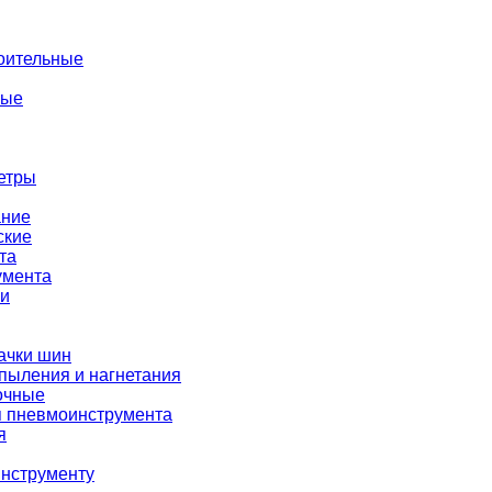
оительные
ные
етры
ание
ские
та
умента
ки
ачки шин
пыления и нагнетания
очные
я пневмоинструмента
я
нструменту