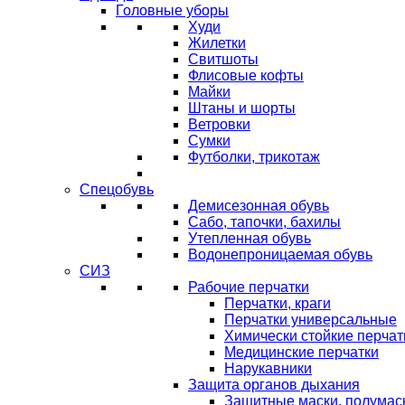
Головные уборы
Худи
Жилетки
Свитшоты
Флисовые кофты
Майки
Штаны и шорты
Ветровки
Сумки
Футболки, трикотаж
Спецобувь
Демисезонная обувь
Сабо, тапочки, бахилы
Утепленная обувь
Водонепроницаемая обувь
СИЗ
Рабочие перчатки
Перчатки, краги
Перчатки универсальные
Химически стойкие перчат
Медицинские перчатки
Нарукавники
Защита органов дыхания
Защитные маски, полумас