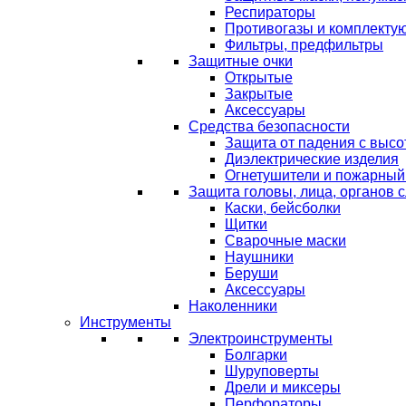
Респираторы
Противогазы и комплекту
Фильтры, предфильтры
Защитные очки
Открытые
Закрытые
Аксессуары
Средства безопасности
Защита от падения с выс
Диэлектрические изделия
Огнетушители и пожарный
Защита головы, лица, органов 
Каски, бейсболки
Щитки
Сварочные маски
Наушники
Беруши
Аксессуары
Наколенники
Инструменты
Электроинструменты
Болгарки
Шуруповерты
Дрели и миксеры
Перфораторы