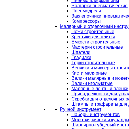
Пневмошлифмашины
Болгарки пневматические
Пневмодрели
Заклепочники пневматиче
Компрессоры
Малярный и отделочный инстру
Ножи строительные
Крестики для плитки
Емкости строительные
Мастерки строительные
Шпатели
Гладилки
Терки строительные
Венчики и миксеры строи
Кисти малярные
Валики малярные и кювет
Валики игольчатые
Малярные ленты и пленки
Принадлежности для уклад
Скребки для отделочных р
Штампы и трафареты для 
Ручной инструмент
Наборы инструментов
Молотки, киянки и кувалд
Шарнирно-губцевый инст