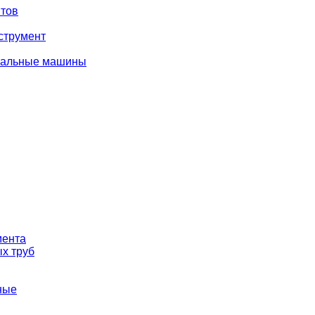
тов
струмент
вальные машины
мента
х труб
ные