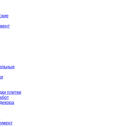
ские
мент
тельные
ки
ки плитки
абот
декора
ы
румент