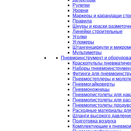
Рулетки
Уровни
Маркеры и карандаши стр
Правила
Шнуры и краски разметоч
Линейки строительные
Уголки
Угломеры
Штангенциркули и микром
Мультиметры
Пневмоинструмент и оборудов
Краскопульты пневматиче
Наборы пневмоинструмен
Фитинги для пневмоинстр
Пневмостеплеры и молот
Пневмогайковерты
Пневмоножницы
Пневмопистолеты для нак
Пневмопистолеты для рас
Пневмопистолеты продув
Расходные материалы дл
Шланги высокого давлени
Подготовка воздуха
Комплектующие к пневмои