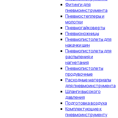
Фитинги для
пневмоинструмента
Пневмостеплеры и
молотки
Пневмогайковерты
Пневмоножницы
Пневмопистолеты для
накачки шин
Пневмопистолеты для
распыления и
нагнетания
Пневмопистолеты
продувочные
Расходные материалы
для пневмоинструмента
Шланги высокого
давления
Подготовка воздуха
Комплектующие к
пневмоинструменту