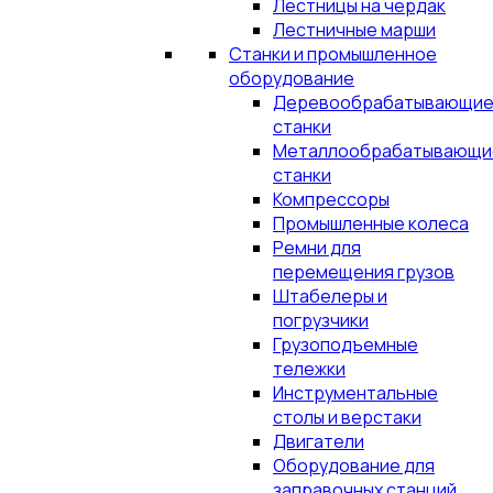
Лестницы на чердак
Лестничные марши
Станки и промышленное
оборудование
Деревообрабатывающи
станки
Металлообрабатывающи
станки
Компрессоры
Промышленные колеса
Ремни для
перемещения грузов
Штабелеры и
погрузчики
Грузоподъемные
тележки
Инструментальные
столы и верстаки
Двигатели
Оборудование для
заправочных станций