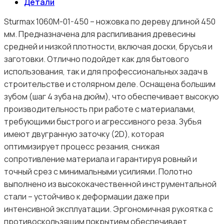
Детали
Sturmax 1060M-01-450 – ножовка по дереву длиной 450
мм. Предназначена для распиливания древесины
средней и низкой плотности, включая доски, брусья и
заготовки. Отлично подойдет как для бытового
использования, так и для профессиональных задач в
строительстве и столярном деле. Оснащена большим
зубом (шаг 4 зуба на дюйм), что обеспечивает высокую
производительность при работе с материалами,
требующими быстрого и агрессивного реза. Зубья
имеют двугранную заточку (2D), которая
оптимизирует процесс резания, снижая
сопротивление материала и гарантируя ровный и
точный срез с минимальными усилиями. Полотно
выполнено из высококачественной инструментальной
стали – устойчиво к деформации даже при
интенсивной эксплуатации. Эргономичная рукоятка с
противоскользящим покрытием обеспечивает