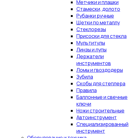
Метчики и плашки
Стамески, долото
Рубанки ручные
Щетки по металлу
Стеклорезы
Присоски для стекла
Мультитулы
Линзы и лупы
Держатели
инструментов
Ломы и гвоздодеры
Зубила
Скобы для степлера
Правила
Баллонные и свечные
ключи
Ножи строительные
Автоинструмент
Специализированный
инструмент
Оборудование и техника