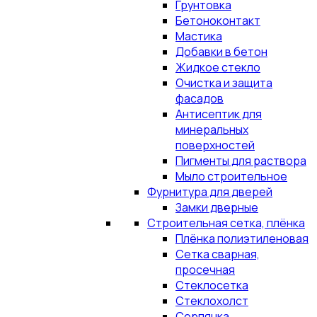
Грунтовка
Бетоноконтакт
Мастика
Добавки в бетон
Жидкое стекло
Очистка и защита
фасадов
Антисептик для
минеральных
поверхностей
Пигменты для раствора
Мыло строительное
Фурнитура для дверей
Замки дверные
Строительная сетка, плёнка
Плёнка полиэтиленовая
Сетка сварная,
просечная
Стеклосетка
Стеклохолст
Серпянка