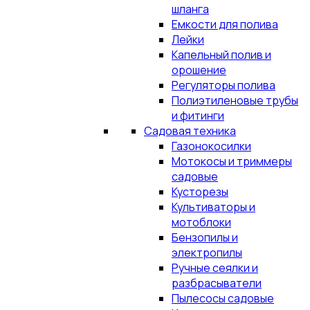
шланга
Емкости для полива
Лейки
Капельный полив и
орошение
Регуляторы полива
Полиэтиленовые трубы
и фитинги
Садовая техника
Газонокосилки
Мотокосы и триммеры
садовые
Кусторезы
Культиваторы и
мотоблоки
Бензопилы и
электропилы
Ручные сеялки и
разбрасыватели
Пылесосы садовые