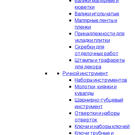
Валики малярные и
кюветки
Валики игольчатые
Малярные ленты и
пленки
Принадлежности для
укладки плитки
Скребки для
отделочных работ
Штампы и трафареты
для декора
Ручной инструмент
Наборы инструментов
Молотки, киянки и
кувалды
Шарнирно-губцевый
инструмент
Отвертки и наборы
отверток
Ключи и наборы ключей
Ключи трубные и