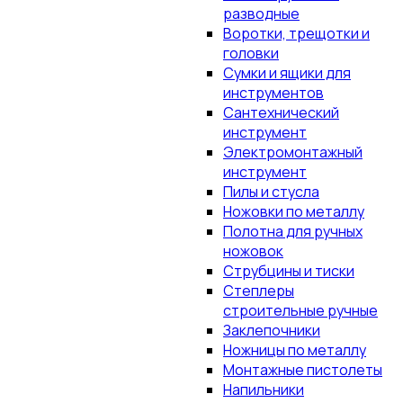
разводные
Воротки, трещотки и
головки
Сумки и ящики для
инструментов
Сантехнический
инструмент
Электромонтажный
инструмент
Пилы и стусла
Ножовки по металлу
Полотна для ручных
ножовок
Струбцины и тиски
Степлеры
строительные ручные
Заклепочники
Ножницы по металлу
Монтажные пистолеты
Напильники