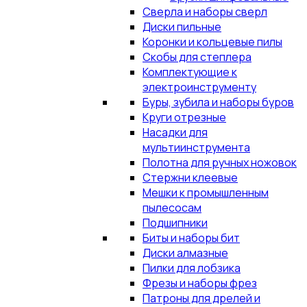
Сверла и наборы сверл
Диски пильные
Коронки и кольцевые пилы
Скобы для степлера
Комплектующие к
электроинструменту
Буры, зубила и наборы буров
Круги отрезные
Насадки для
мультиинструмента
Полотна для ручных ножовок
Стержни клеевые
Мешки к промышленным
пылесосам
Подшипники
Биты и наборы бит
Диски алмазные
Пилки для лобзика
Фрезы и наборы фрез
Патроны для дрелей и