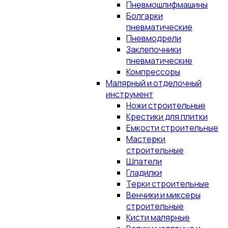
Пневмошлифмашины
Болгарки
пневматические
Пневмодрели
Заклепочники
пневматические
Компрессоры
Малярный и отделочный
инструмент
Ножи строительные
Крестики для плитки
Емкости строительные
Мастерки
строительные
Шпатели
Гладилки
Терки строительные
Венчики и миксеры
строительные
Кисти малярные