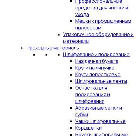
Профессиональные
средства для чистки и
ухода
Мешки к промышленным
пылесосам
Упаковочное оборудование и
материалы
Расходные материалы
Шлифование и полирование
Наждачная бумага
Круги на липучке
Круги лепестковые
Шлифовальные ленты
Оснастка для
полирования и
шлифования
Абразивные сетки и
губки
Чашки шлифовальные
Кордщётки
Бруски шлифовальные