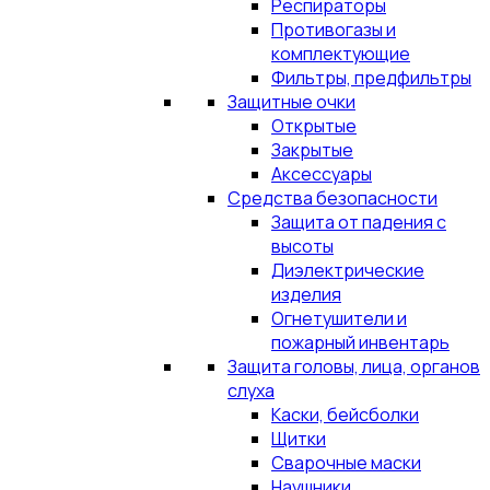
Респираторы
Противогазы и
комплектующие
Фильтры, предфильтры
Защитные очки
Открытые
Закрытые
Аксессуары
Средства безопасности
Защита от падения с
высоты
Диэлектрические
изделия
Огнетушители и
пожарный инвентарь
Защита головы, лица, органов
слуха
Каски, бейсболки
Щитки
Сварочные маски
Наушники