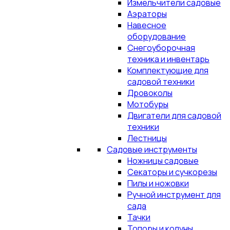
Измельчители садовые
Аэраторы
Навесное
оборудование
Снегоуборочная
техника и инвентарь
Комплектующие для
садовой техники
Дровоколы
Мотобуры
Двигатели для садовой
техники
Лестницы
Садовые инструменты
Ножницы садовые
Секаторы и сучкорезы
Пилы и ножовки
Ручной инструмент для
сада
Тачки
Топоры и колуны