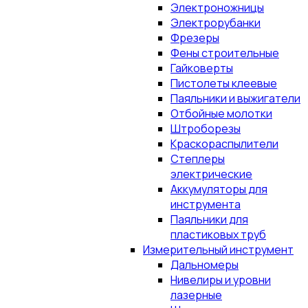
Электроножницы
Электрорубанки
Фрезеры
Фены строительные
Гайковерты
Пистолеты клеевые
Паяльники и выжигатели
Отбойные молотки
Штроборезы
Краскораспылители
Степлеры
электрические
Аккумуляторы для
инструмента
Паяльники для
пластиковых труб
Измерительный инструмент
Дальномеры
Нивелиры и уровни
лазерные