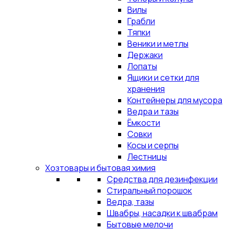
Вилы
Грабли
Тяпки
Веники и метлы
Держаки
Лопаты
Ящики и сетки для
хранения
Контейнеры для мусора
Ведра и тазы
Ёмкости
Совки
Косы и серпы
Лестницы
Хозтовары и бытовая химия
Средства для дезинфекции
Стиральный порошок
Ведра, тазы
Швабры, насадки к швабрам
Бытовые мелочи