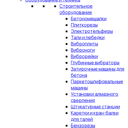
Строительное
оборудование
Бетономешалки
Плиткорезы
Электротельферы
Тали и лебедки
Виброплиты
Виброноги
Виброрейки
Глубинные вибраторы
Затирочные машины для
бетона
Паркетошлифовальные
машины
Установки алмазного
сверления
Штукатурные станции
Каретки и кран-балки
для талей
Бензорезы