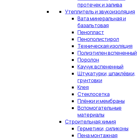
протечек и залива
Утеплитель и звукоизоляция
Вата минеральная и
базальтовая
Пенопласт
Пенополистирол
Техническая изоляция
Полиэтилен вспененный
Поролон
Каучук вспененный
Штукатурки, шпаклёвки,
грунтовки
Клея
Стеклосетка
Плёнки и мембраны
Вспомогательные
материалы
Строительная химия
Герметики, силиконы
Пена монтажная