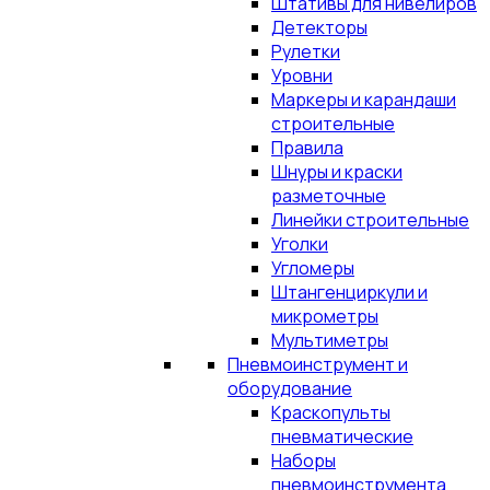
Штативы для нивелиров
Детекторы
Рулетки
Уровни
Маркеры и карандаши
строительные
Правила
Шнуры и краски
разметочные
Линейки строительные
Уголки
Угломеры
Штангенциркули и
микрометры
Мультиметры
Пневмоинструмент и
оборудование
Краскопульты
пневматические
Наборы
пневмоинструмента