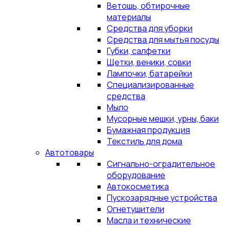
Ветошь, обтирочные
материалы
Средства для уборки
Средства для мытья посуды
Губки, салфетки
Щетки, веники, совки
Лампочки, батарейки
Специализированные
средства
Мыло
Мусорные мешки, урны, баки
Бумажная продукция
Текстиль для дома
Автотовары
Сигнально-оградительное
оборудование
Автокосметика
Пускозарядные устройства
Огнетушители
Масла и технические