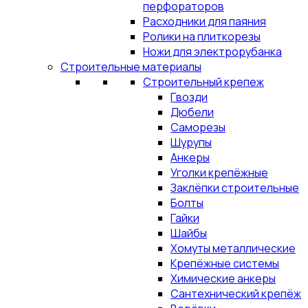
перфораторов
Расходники для паяния
Ролики на плиткорезы
Ножи для электрорубанка
Строительные материалы
Строительный крепеж
Гвозди
Дюбели
Саморезы
Шурупы
Анкеры
Уголки крепёжные
Заклёпки строительные
Болты
Гайки
Шайбы
Хомуты металлические
Крепёжные системы
Химические анкеры
Сантехнический крепёж