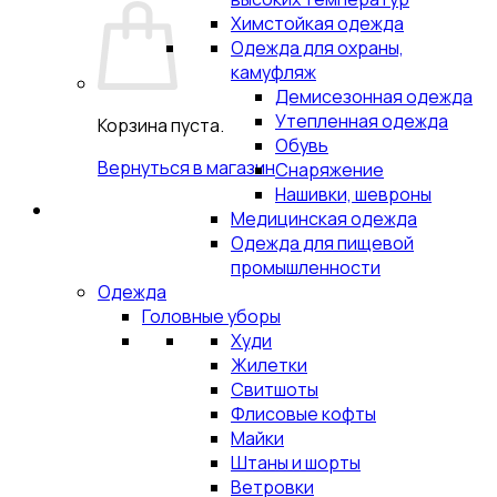
Химстойкая одежда
Одежда для охраны,
камуфляж
Демисезонная одежда
Утепленная одежда
Корзина пуста.
Обувь
Вернуться в магазин
Снаряжение
Нашивки, шевроны
Медицинская одежда
Одежда для пищевой
промышленности
Одежда
Головные уборы
Худи
Жилетки
Свитшоты
Флисовые кофты
Майки
Штаны и шорты
Ветровки