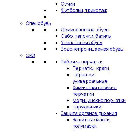
Сумки
Футболки, трикотаж
Спецобувь
Демисезонная обувь
Сабо, тапочки, бахилы
Утепленная обувь
Водонепроницаемая обувь
СИЗ
Рабочие перчатки
Перчатки, краги
Перчатки
универсальные
Химически стойкие
перчатки
Медицинские перчатки
Нарукавники
Защита органов дыхания
Защитные маски,
полумаски