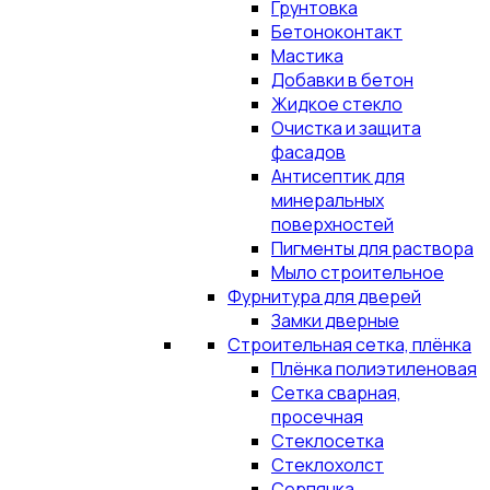
Грунтовка
Бетоноконтакт
Мастика
Добавки в бетон
Жидкое стекло
Очистка и защита
фасадов
Антисептик для
минеральных
поверхностей
Пигменты для раствора
Мыло строительное
Фурнитура для дверей
Замки дверные
Строительная сетка, плёнка
Плёнка полиэтиленовая
Сетка сварная,
просечная
Стеклосетка
Стеклохолст
Серпянка