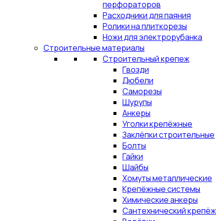
перфораторов
Расходники для паяния
Ролики на плиткорезы
Ножи для электрорубанка
Строительные материалы
Строительный крепеж
Гвозди
Дюбели
Саморезы
Шурупы
Анкеры
Уголки крепёжные
Заклёпки строительные
Болты
Гайки
Шайбы
Хомуты металлические
Крепёжные системы
Химические анкеры
Сантехнический крепёж