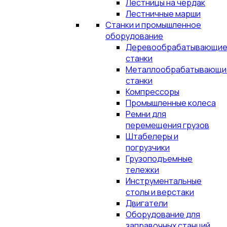
Лестницы на чердак
Лестничные марши
Станки и промышленное
оборудование
Деревообрабатывающи
станки
Металлообрабатывающи
станки
Компрессоры
Промышленные колеса
Ремни для
перемещения грузов
Штабелеры и
погрузчики
Грузоподъемные
тележки
Инструментальные
столы и верстаки
Двигатели
Оборудование для
заправочных станций