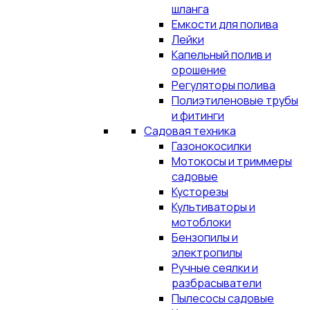
шланга
Емкости для полива
Лейки
Капельный полив и
орошение
Регуляторы полива
Полиэтиленовые трубы
и фитинги
Садовая техника
Газонокосилки
Мотокосы и триммеры
садовые
Кусторезы
Культиваторы и
мотоблоки
Бензопилы и
электропилы
Ручные сеялки и
разбрасыватели
Пылесосы садовые