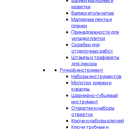
Валики малярные и
кюветки
Валики игольчатые
Малярные ленты и
пленки
Принадлежности для
укладки плитки
Скребки для
отделочных работ
Штампы и трафареты
для декора
Ручной инструмент
Наборы инструментов
Молотки, киянки и
кувалды
Шарнирно-губцевый
инструмент
Отвертки и наборы
отверток
Ключи и наборы ключей
Ключи трубные и