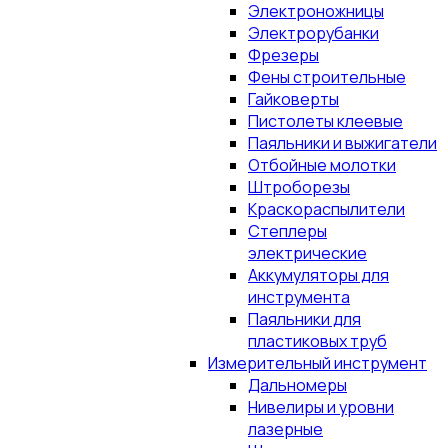
Электроножницы
Электрорубанки
Фрезеры
Фены строительные
Гайковерты
Пистолеты клеевые
Паяльники и выжигатели
Отбойные молотки
Штроборезы
Краскораспылители
Степлеры
электрические
Аккумуляторы для
инструмента
Паяльники для
пластиковых труб
Измерительный инструмент
Дальномеры
Нивелиры и уровни
лазерные