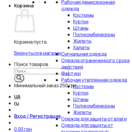
Рабочая демисезонная
Корзина
одежда
Костюмы
Куртки
Штаны
Полукомбинезоны
Жилеты
Корзина пуста.
Халаты
Вернуться в магазин
Сигнальная одежда
Одежда ограниченного срока
Поиск товаров
действия
Фартуки
Рабочая утепленная одежда
Минимальный заказ
250 грн.
Костюмы
Куртки
UA
Штаны
ru
Полукомбинезоны
Жилеты
Вход / Регистрация
Одежда для защиты от влаги
Одежда для защиты от
0.00
грн
высоких температур