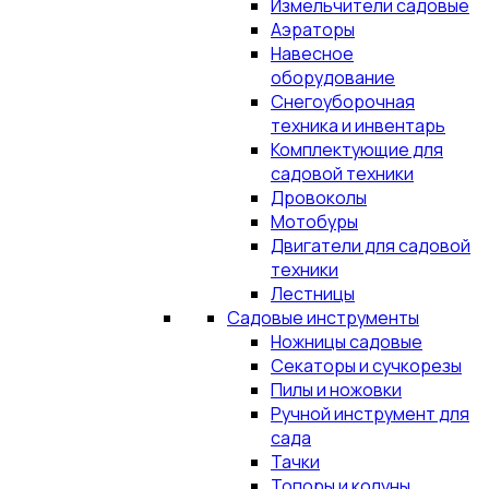
Измельчители садовые
Аэраторы
Навесное
оборудование
Снегоуборочная
техника и инвентарь
Комплектующие для
садовой техники
Дровоколы
Мотобуры
Двигатели для садовой
техники
Лестницы
Садовые инструменты
Ножницы садовые
Секаторы и сучкорезы
Пилы и ножовки
Ручной инструмент для
сада
Тачки
Топоры и колуны