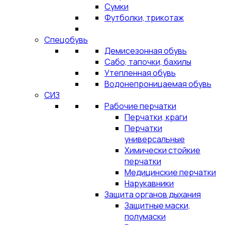
Сумки
Футболки, трикотаж
Спецобувь
Демисезонная обувь
Сабо, тапочки, бахилы
Утепленная обувь
Водонепроницаемая обувь
СИЗ
Рабочие перчатки
Перчатки, краги
Перчатки
универсальные
Химически стойкие
перчатки
Медицинские перчатки
Нарукавники
Защита органов дыхания
Защитные маски,
полумаски