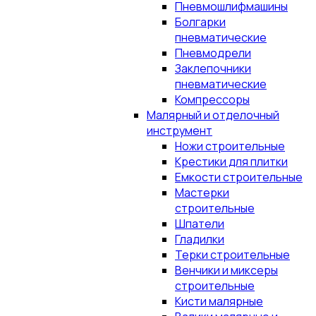
Пневмошлифмашины
Болгарки
пневматические
Пневмодрели
Заклепочники
пневматические
Компрессоры
Малярный и отделочный
инструмент
Ножи строительные
Крестики для плитки
Емкости строительные
Мастерки
строительные
Шпатели
Гладилки
Терки строительные
Венчики и миксеры
строительные
Кисти малярные