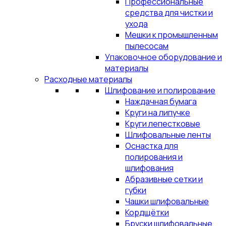
Профессиональные
средства для чистки и
ухода
Мешки к промышленным
пылесосам
Упаковочное оборудование и
материалы
Расходные материалы
Шлифование и полирование
Наждачная бумага
Круги на липучке
Круги лепестковые
Шлифовальные ленты
Оснастка для
полирования и
шлифования
Абразивные сетки и
губки
Чашки шлифовальные
Кордщётки
Бруски шлифовальные