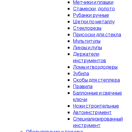
Метчики и плашки
Стамески, долото
Рубанки ручные
Щетки по металлу
Стеклорезы
Присоски для стекла
Мультитулы
Линзы и лупы
Держатели
инструментов
Ломы и гвоздодеры
Зубила
Скобы для степлера
Правила
Баллонные и свечные
ключи
Ножи строительные
Автоинструмент
Специализированный
инструмент
Оборудование и техника