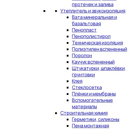
протечек и залива
Утеплитель и звукоизоляция
Вата минеральная и
базальтовая
Пенопласт
Пенополистирол
Техническая изоляция
Полиэтилен вспененный
Поролон
Каучук вспененный
Штукатурки, шпаклёвки,
грунтовки
Клея
Стеклосетка
Плёнки и мембраны
Вспомогательные
материалы
Строительная химия
Герметики, силиконы
Пена монтажная