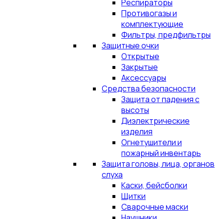
Респираторы
Противогазы и
комплектующие
Фильтры, предфильтры
Защитные очки
Открытые
Закрытые
Аксессуары
Средства безопасности
Защита от падения с
высоты
Диэлектрические
изделия
Огнетушители и
пожарный инвентарь
Защита головы, лица, органов
слуха
Каски, бейсболки
Щитки
Сварочные маски
Наушники