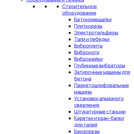
Строительное
оборудование
Бетономешалки
Плиткорезы
Электротельферы
Тали и лебедки
Виброплиты
Виброноги
Виброрейки
Глубинные вибраторы
Затирочные машины для
бетона
Паркетошлифовальные
машины
Установки алмазного
сверления
Штукатурные станции
Каретки и кран-балки
для талей
Бензорезы