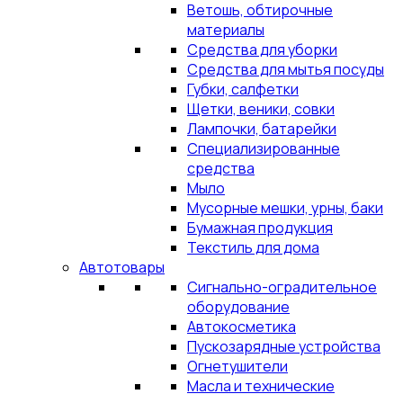
Ветошь, обтирочные
материалы
Средства для уборки
Средства для мытья посуды
Губки, салфетки
Щетки, веники, совки
Лампочки, батарейки
Специализированные
средства
Мыло
Мусорные мешки, урны, баки
Бумажная продукция
Текстиль для дома
Автотовары
Сигнально-оградительное
оборудование
Автокосметика
Пускозарядные устройства
Огнетушители
Масла и технические