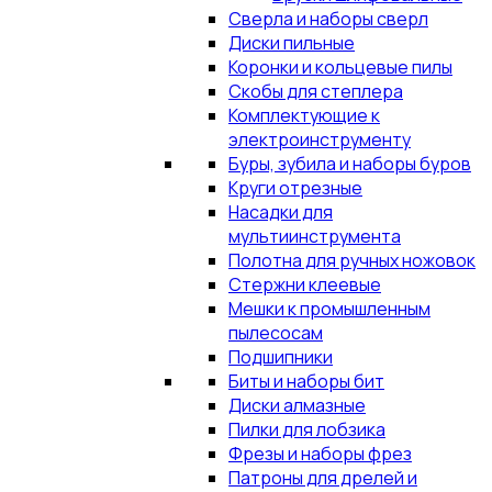
Сверла и наборы сверл
Диски пильные
Коронки и кольцевые пилы
Скобы для степлера
Комплектующие к
электроинструменту
Буры, зубила и наборы буров
Круги отрезные
Насадки для
мультиинструмента
Полотна для ручных ножовок
Стержни клеевые
Мешки к промышленным
пылесосам
Подшипники
Биты и наборы бит
Диски алмазные
Пилки для лобзика
Фрезы и наборы фрез
Патроны для дрелей и