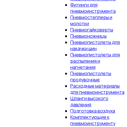
Фитинги для
пневмоинструмента
Пневмостеплеры и
молотки
Пневмогайковерты
Пневмоножницы
Пневмопистолеты для
накачки шин
Пневмопистолеты для
распыления и
нагнетания
Пневмопистолеты
продувочные
Расходные материалы
для пневмоинструмента
Шланги высокого
давления
Подготовка воздуха
Комплектующие к
пневмоинструменту