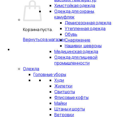
Химстойкая одежда
Одежда для охраны,
камуфляж
Демисезонная одежда
Утепленная одежда
Корзина пуста.
Обувь
Вернуться в магазин
Снаряжение
Нашивки, шевроны
Медицинская одежда
Одежда для пищевой
промышленности
Одежда
Головные уборы
Худи
Жилетки
Свитшоты
Флисовые кофты
Майки
Штаны и шорты
Ветровки