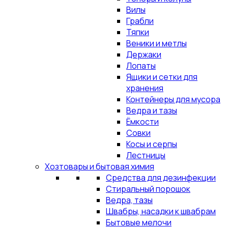
Вилы
Грабли
Тяпки
Веники и метлы
Держаки
Лопаты
Ящики и сетки для
хранения
Контейнеры для мусора
Ведра и тазы
Ёмкости
Совки
Косы и серпы
Лестницы
Хозтовары и бытовая химия
Средства для дезинфекции
Стиральный порошок
Ведра, тазы
Швабры, насадки к швабрам
Бытовые мелочи