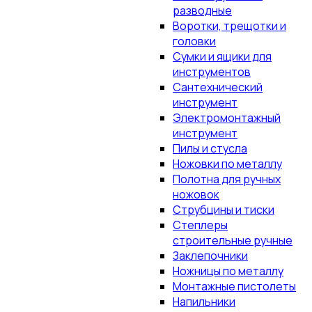
разводные
Воротки, трещотки и
головки
Сумки и ящики для
инструментов
Сантехнический
инструмент
Электромонтажный
инструмент
Пилы и стусла
Ножовки по металлу
Полотна для ручных
ножовок
Струбцины и тиски
Степлеры
строительные ручные
Заклепочники
Ножницы по металлу
Монтажные пистолеты
Напильники