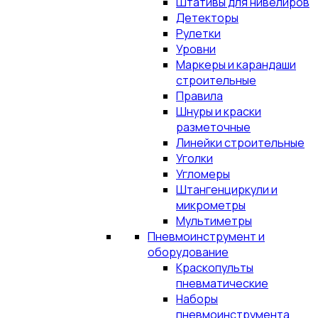
Штативы для нивелиров
Детекторы
Рулетки
Уровни
Маркеры и карандаши
строительные
Правила
Шнуры и краски
разметочные
Линейки строительные
Уголки
Угломеры
Штангенциркули и
микрометры
Мультиметры
Пневмоинструмент и
оборудование
Краскопульты
пневматические
Наборы
пневмоинструмента