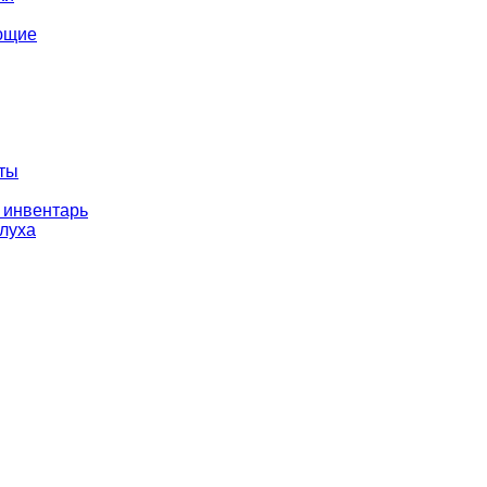
ющие
оты
 инвентарь
слуха