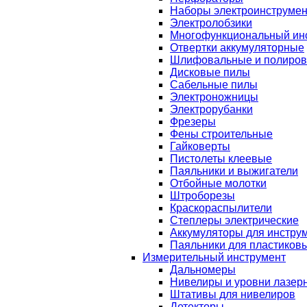
Наборы электроинструмен
Электролобзики
Многофункциональный ин
Отвертки аккумуляторные
Шлифовальные и полиро
Дисковые пилы
Сабельные пилы
Электроножницы
Электрорубанки
Фрезеры
Фены строительные
Гайковерты
Пистолеты клеевые
Паяльники и выжигатели
Отбойные молотки
Штроборезы
Краскораспылители
Степлеры электрические
Аккумуляторы для инстру
Паяльники для пластиковы
Измерительный инструмент
Дальномеры
Нивелиры и уровни лазер
Штативы для нивелиров
Детекторы