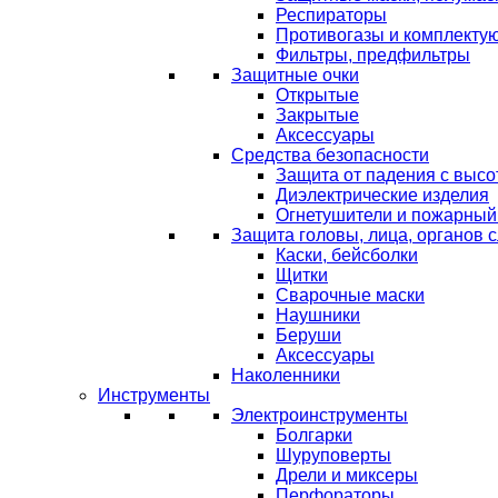
Респираторы
Противогазы и комплекту
Фильтры, предфильтры
Защитные очки
Открытые
Закрытые
Аксессуары
Средства безопасности
Защита от падения с выс
Диэлектрические изделия
Огнетушители и пожарный
Защита головы, лица, органов 
Каски, бейсболки
Щитки
Сварочные маски
Наушники
Беруши
Аксессуары
Наколенники
Инструменты
Электроинструменты
Болгарки
Шуруповерты
Дрели и миксеры
Перфораторы