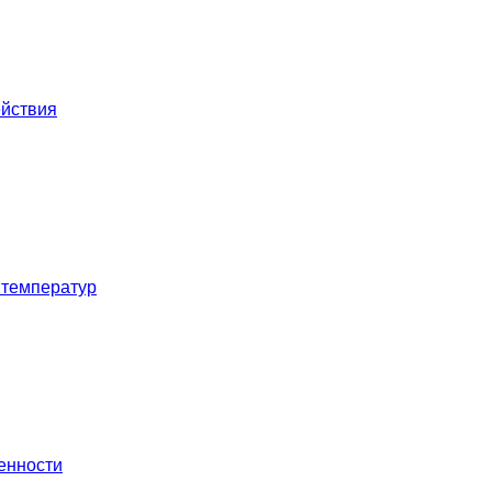
ействия
 температур
енности