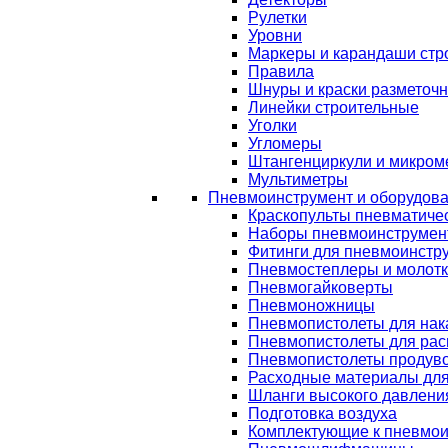
Рулетки
Уровни
Маркеры и карандаши стр
Правила
Шнуры и краски разметоч
Линейки строительные
Уголки
Угломеры
Штангенциркули и микром
Мультиметры
Пневмоинструмент и оборудов
Краскопульты пневматиче
Наборы пневмоинструмен
Фитинги для пневмоинстр
Пневмостеплеры и молот
Пневмогайковерты
Пневмоножницы
Пневмопистолеты для нак
Пневмопистолеты для рас
Пневмопистолеты продув
Расходные материалы дл
Шланги высокого давлени
Подготовка воздуха
Комплектующие к пневмои