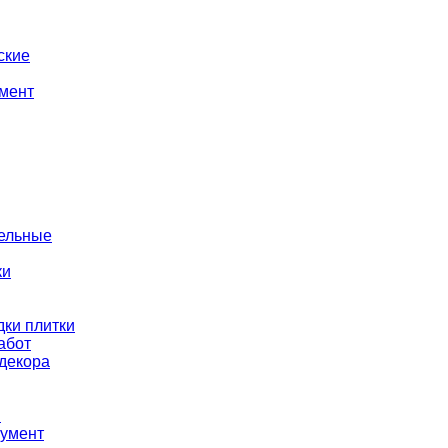
ские
мент
тельные
ки
ки плитки
абот
декора
ы
румент