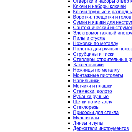
Отвертки и наборы отверт
Ключи и наборы ключей
Ключи трубные и разводн
Воротки, трещотки и голов
Сумки и ящики для инстру
Сантехнический инструме
Электромонтажный инстр
Пилы и стусла
Ножовки по металлу
Полотна для ручных ножо
Струбцины и тиски
Степлеры строительные р
Заклепочники
Ножницы по металлу
Монтажные пистолеты
Напильники
Метчики и плашки
Стамески, долото
Рубанки ручные
Щетки по металлу
Стеклорезы
Присоски для стекла
Мультитулы
Линзы и лупы
Держатели инструментов