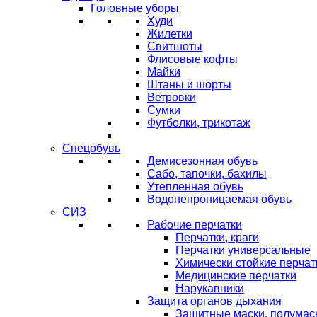
Головные уборы
Худи
Жилетки
Свитшоты
Флисовые кофты
Майки
Штаны и шорты
Ветровки
Сумки
Футболки, трикотаж
Спецобувь
Демисезонная обувь
Сабо, тапочки, бахилы
Утепленная обувь
Водонепроницаемая обувь
СИЗ
Рабочие перчатки
Перчатки, краги
Перчатки универсальные
Химически стойкие перчат
Медицинские перчатки
Нарукавники
Защита органов дыхания
Защитные маски, полумас