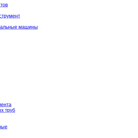
тов
струмент
вальные машины
мента
х труб
ные