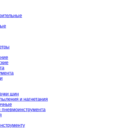
оительные
ные
етры
ание
ские
та
умента
ки
ачки шин
пыления и нагнетания
очные
я пневмоинструмента
я
нструменту