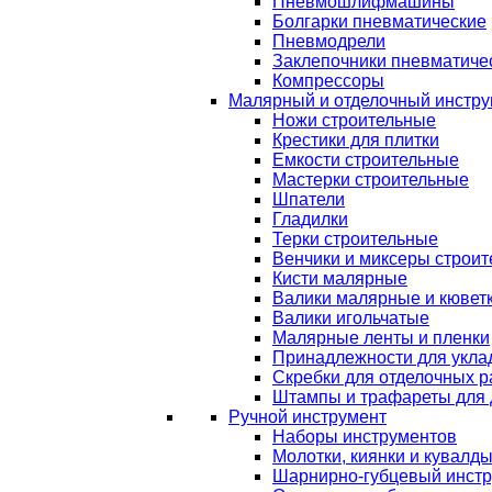
Пневмошлифмашины
Болгарки пневматические
Пневмодрели
Заклепочники пневматиче
Компрессоры
Малярный и отделочный инстру
Ножи строительные
Крестики для плитки
Емкости строительные
Мастерки строительные
Шпатели
Гладилки
Терки строительные
Венчики и миксеры строи
Кисти малярные
Валики малярные и кювет
Валики игольчатые
Малярные ленты и пленки
Принадлежности для уклад
Скребки для отделочных р
Штампы и трафареты для 
Ручной инструмент
Наборы инструментов
Молотки, киянки и кувалд
Шарнирно-губцевый инст