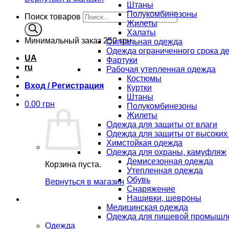
Штаны
Полукомбинезоны
Поиск товаров
Жилеты
Халаты
Минимальный заказ
250 грн.
Сигнальная одежда
Одежда ограниченного срока д
UA
Фартуки
ru
Рабочая утепленная одежда
Костюмы
Вход / Регистрация
Куртки
Штаны
0.00
грн
Полукомбинезоны
Жилеты
Одежда для защиты от влаги
Одежда для защиты от высоких
Химстойкая одежда
Одежда для охраны, камуфляж
Демисезонная одежда
Корзина пуста.
Утепленная одежда
Обувь
Вернуться в магазин
Снаряжение
Нашивки, шевроны
Медицинская одежда
Одежда для пищевой промышл
Одежда