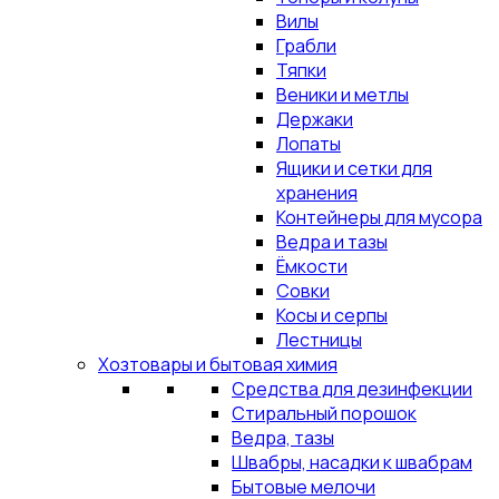
Вилы
Грабли
Тяпки
Веники и метлы
Держаки
Лопаты
Ящики и сетки для
хранения
Контейнеры для мусора
Ведра и тазы
Ёмкости
Совки
Косы и серпы
Лестницы
Хозтовары и бытовая химия
Средства для дезинфекции
Стиральный порошок
Ведра, тазы
Швабры, насадки к швабрам
Бытовые мелочи