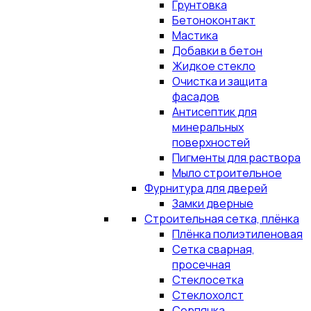
Грунтовка
Бетоноконтакт
Мастика
Добавки в бетон
Жидкое стекло
Очистка и защита
фасадов
Антисептик для
минеральных
поверхностей
Пигменты для раствора
Мыло строительное
Фурнитура для дверей
Замки дверные
Строительная сетка, плёнка
Плёнка полиэтиленовая
Сетка сварная,
просечная
Стеклосетка
Стеклохолст
Серпянка