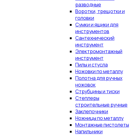
разводные
Воротки, трещотки и
головки
Сумки и ящики для
инструментов
Сантехнический
инструмент
Электромонтажный
инструмент
Пилы и стусла
Ножовки по металлу
Полотна для ручных
ножовок
Струбцины и тиски
Степлеры
строительные ручные
Заклепочники
Ножницы по металлу
Монтажные пистолеты
Напильники