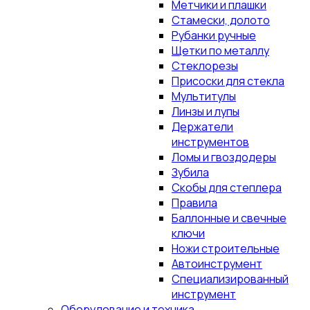
Метчики и плашки
Стамески, долото
Рубанки ручные
Щетки по металлу
Стеклорезы
Присоски для стекла
Мультитулы
Линзы и лупы
Держатели
инструментов
Ломы и гвоздодеры
Зубила
Скобы для степлера
Правила
Баллонные и свечные
ключи
Ножи строительные
Автоинструмент
Специализированный
инструмент
Оборудование и техника