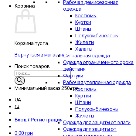
Рабочая демисезонная
Корзина
одежда
Костюмы
Куртки
Штаны
Полукомбинезоны
Жилеты
Корзина пуста.
Халаты
Вернуться в магазин
Сигнальная одежда
Одежда ограниченного срока
Поиск товаров
действия
Фартуки
Рабочая утепленная одежда
Минимальный заказ
250 грн.
Костюмы
Куртки
UA
Штаны
ru
Полукомбинезоны
Жилеты
Вход / Регистрация
Одежда для защиты от влаги
Одежда для защиты от
0.00
грн
высоких температур