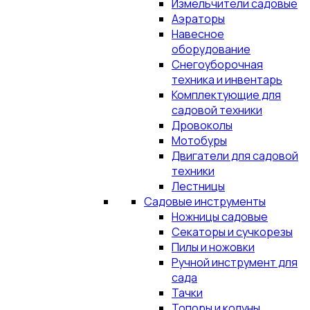
Измельчители садовые
Аэраторы
Навесное
оборудование
Снегоуборочная
техника и инвентарь
Комплектующие для
садовой техники
Дровоколы
Мотобуры
Двигатели для садовой
техники
Лестницы
Садовые инструменты
Ножницы садовые
Секаторы и сучкорезы
Пилы и ножовки
Ручной инструмент для
сада
Тачки
Топоры и колуны