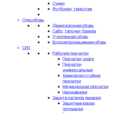
Сумки
Футболки, трикотаж
Спецобувь
Демисезонная обувь
Сабо, тапочки, бахилы
Утепленная обувь
Водонепроницаемая обувь
СИЗ
Рабочие перчатки
Перчатки, краги
Перчатки
универсальные
Химически стойкие
перчатки
Медицинские перчатки
Нарукавники
Защита органов дыхания
Защитные маски,
полумаски