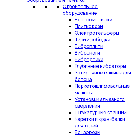
Строительное
оборудование
Бетономешалки
Плиткорезы
Электротельферы
Тали и лебедки
Виброплиты
Виброноги
Виброрейки
Глубинные вибраторы
Затирочные машины для
бетона
Паркетошлифовальные
машины
Установки алмазного
сверления
Штукатурные станции
Каретки и кран-балки
для талей
Бензорезы