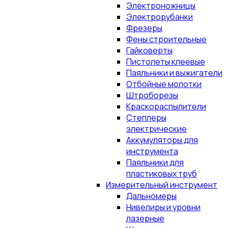
Электроножницы
Электрорубанки
Фрезеры
Фены строительные
Гайковерты
Пистолеты клеевые
Паяльники и выжигатели
Отбойные молотки
Штроборезы
Краскораспылители
Степлеры
электрические
Аккумуляторы для
инструмента
Паяльники для
пластиковых труб
Измерительный инструмент
Дальномеры
Нивелиры и уровни
лазерные