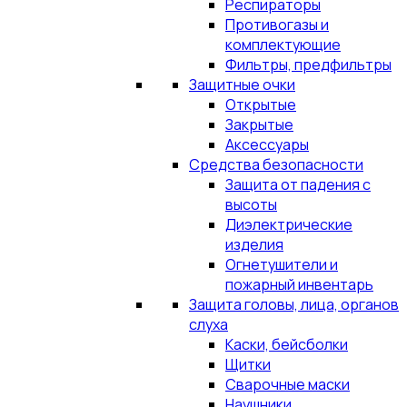
Респираторы
Противогазы и
комплектующие
Фильтры, предфильтры
Защитные очки
Открытые
Закрытые
Аксессуары
Средства безопасности
Защита от падения с
высоты
Диэлектрические
изделия
Огнетушители и
пожарный инвентарь
Защита головы, лица, органов
слуха
Каски, бейсболки
Щитки
Сварочные маски
Наушники