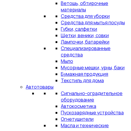
Ветошь, обтирочные
материалы
Средства для уборки
Средства для мытья посуды
Губки, салфетки
Щетки, веники, совки
Лампочки, батарейки
Специализированные
средства
Мыло
Мусорные мешки, урны, баки
Бумажная продукция
Текстиль для дома
Автотовары
Сигнально-оградительное
оборудование
Автокосметика
Пускозарядные устройства
Огнетушители
Масла и технические