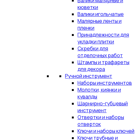
Валики малярные и
кюветки
Валики игольчатые
Малярные ленты и
пленки
Принадлежности для
укладки плитки
Скребки для
отделочных работ
Штампы и трафареты
для декора
Ручной инструмент
Наборы инструментов
Молотки, киянки и
кувалды
Шарнирно-губцевый
инструмент
Отвертки и наборы
отверток
Ключи и наборы ключей
Ключи трубные и