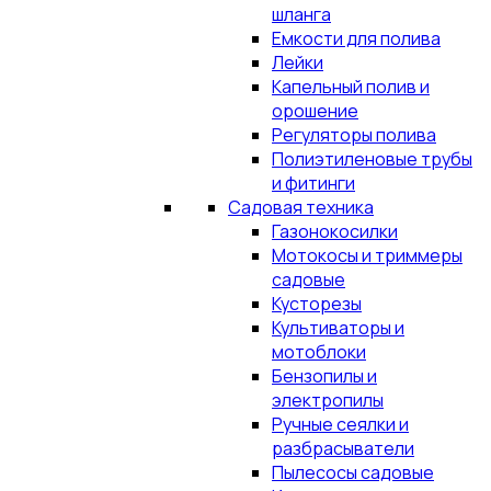
шланга
Емкости для полива
Лейки
Капельный полив и
орошение
Регуляторы полива
Полиэтиленовые трубы
и фитинги
Садовая техника
Газонокосилки
Мотокосы и триммеры
садовые
Кусторезы
Культиваторы и
мотоблоки
Бензопилы и
электропилы
Ручные сеялки и
разбрасыватели
Пылесосы садовые