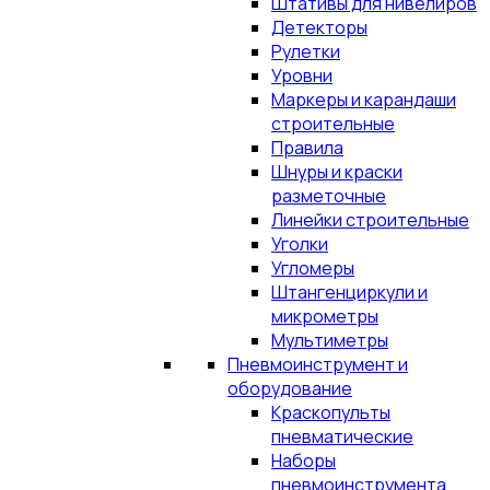
Штативы для нивелиров
Детекторы
Рулетки
Уровни
Маркеры и карандаши
строительные
Правила
Шнуры и краски
разметочные
Линейки строительные
Уголки
Угломеры
Штангенциркули и
микрометры
Мультиметры
Пневмоинструмент и
оборудование
Краскопульты
пневматические
Наборы
пневмоинструмента