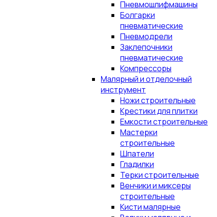
Пневмошлифмашины
Болгарки
пневматические
Пневмодрели
Заклепочники
пневматические
Компрессоры
Малярный и отделочный
инструмент
Ножи строительные
Крестики для плитки
Емкости строительные
Мастерки
строительные
Шпатели
Гладилки
Терки строительные
Венчики и миксеры
строительные
Кисти малярные