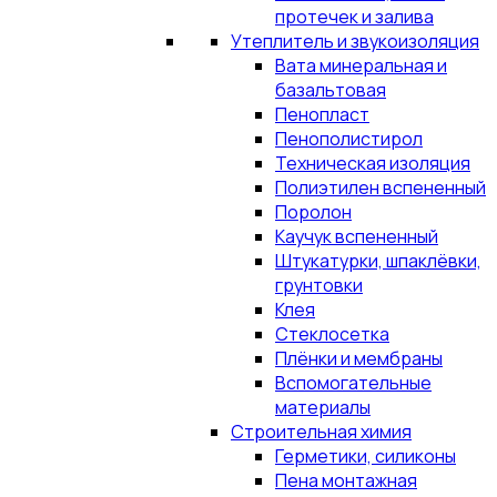
протечек и залива
Утеплитель и звукоизоляция
Вата минеральная и
базальтовая
Пенопласт
Пенополистирол
Техническая изоляция
Полиэтилен вспененный
Поролон
Каучук вспененный
Штукатурки, шпаклёвки,
грунтовки
Клея
Стеклосетка
Плёнки и мембраны
Вспомогательные
материалы
Строительная химия
Герметики, силиконы
Пена монтажная