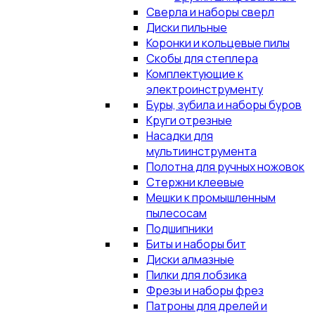
Сверла и наборы сверл
Диски пильные
Коронки и кольцевые пилы
Скобы для степлера
Комплектующие к
электроинструменту
Буры, зубила и наборы буров
Круги отрезные
Насадки для
мультиинструмента
Полотна для ручных ножовок
Стержни клеевые
Мешки к промышленным
пылесосам
Подшипники
Биты и наборы бит
Диски алмазные
Пилки для лобзика
Фрезы и наборы фрез
Патроны для дрелей и