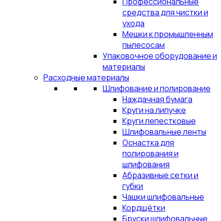
Профессиональные
средства для чистки и
ухода
Мешки к промышленным
пылесосам
Упаковочное оборудование и
материалы
Расходные материалы
Шлифование и полирование
Наждачная бумага
Круги на липучке
Круги лепестковые
Шлифовальные ленты
Оснастка для
полирования и
шлифования
Абразивные сетки и
губки
Чашки шлифовальные
Кордщётки
Бруски шлифовальные