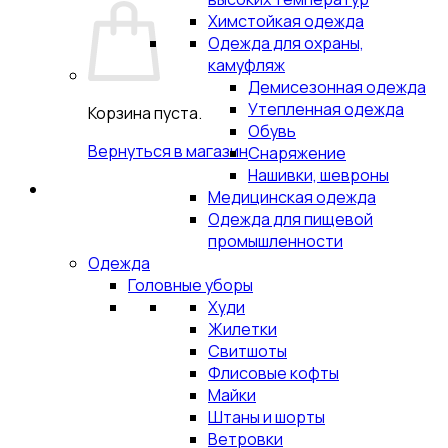
Химстойкая одежда
Одежда для охраны,
камуфляж
Демисезонная одежда
Утепленная одежда
Корзина пуста.
Обувь
Вернуться в магазин
Снаряжение
Нашивки, шевроны
Медицинская одежда
Одежда для пищевой
промышленности
Одежда
Головные уборы
Худи
Жилетки
Свитшоты
Флисовые кофты
Майки
Штаны и шорты
Ветровки