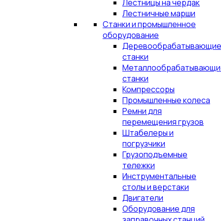
Лестницы на чердак
Лестничные марши
Станки и промышленное
оборудование
Деревообрабатывающи
станки
Металлообрабатывающи
станки
Компрессоры
Промышленные колеса
Ремни для
перемещения грузов
Штабелеры и
погрузчики
Грузоподъемные
тележки
Инструментальные
столы и верстаки
Двигатели
Оборудование для
заправочных станций