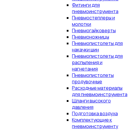
Фитинги для
пневмоинструмента
Пневмостеплеры и
молотки
Пневмогайковерты
Пневмоножницы
Пневмопистолеты для
накачки шин
Пневмопистолеты для
распыления и
нагнетания
Пневмопистолеты
продувочные
Расходные материалы
для пневмоинструмента
Шланги высокого
давления
Подготовка воздуха
Комплектующие к
пневмоинструменту