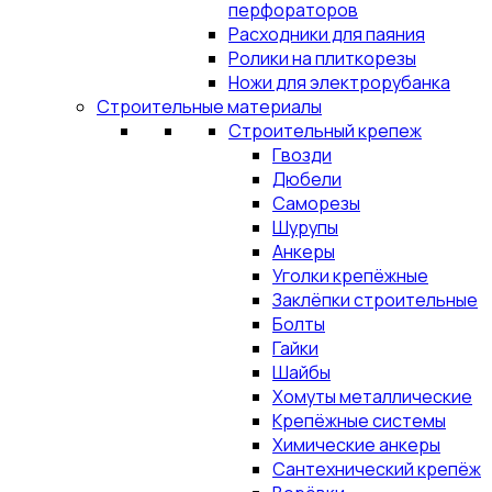
перфораторов
Расходники для паяния
Ролики на плиткорезы
Ножи для электрорубанка
Строительные материалы
Строительный крепеж
Гвозди
Дюбели
Саморезы
Шурупы
Анкеры
Уголки крепёжные
Заклёпки строительные
Болты
Гайки
Шайбы
Хомуты металлические
Крепёжные системы
Химические анкеры
Сантехнический крепёж