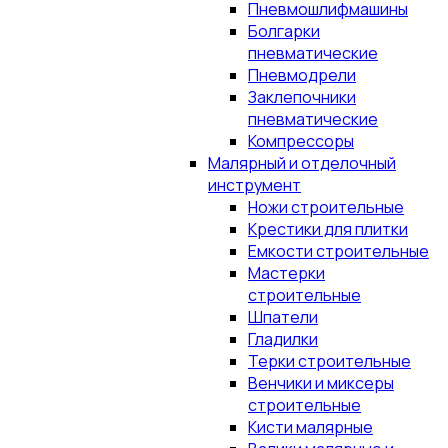
Пневмошлифмашины
Болгарки
пневматические
Пневмодрели
Заклепочники
пневматические
Компрессоры
Малярный и отделочный
инструмент
Ножи строительные
Крестики для плитки
Емкости строительные
Мастерки
строительные
Шпатели
Гладилки
Терки строительные
Венчики и миксеры
строительные
Кисти малярные