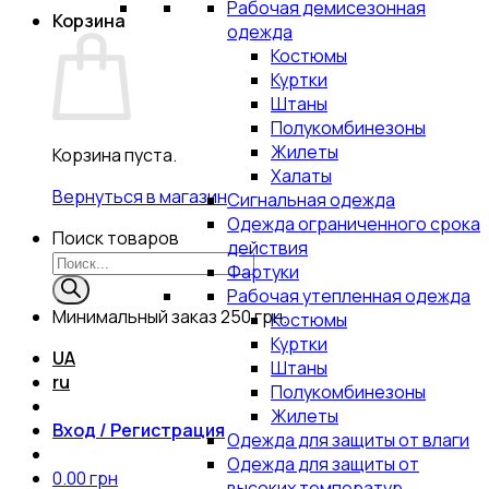
Рабочая демисезонная
Корзина
одежда
Костюмы
Куртки
Штаны
Полукомбинезоны
Жилеты
Корзина пуста.
Халаты
Вернуться в магазин
Сигнальная одежда
Одежда ограниченного срока
Поиск товаров
действия
Фартуки
Рабочая утепленная одежда
Минимальный заказ
250 грн.
Костюмы
Куртки
UA
Штаны
ru
Полукомбинезоны
Жилеты
Вход / Регистрация
Одежда для защиты от влаги
Одежда для защиты от
0.00
грн
высоких температур