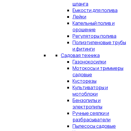
шланга
Емкости для полива
Лейки
Капельный полив и
орошение
Регуляторы полива
Полиэтиленовые трубы
и фитинги
Садовая техника
Газонокосилки
Мотокосы и триммеры
садовые
Кусторезы
Культиваторы и
мотоблоки
Бензопилы и
электропилы
Ручные сеялки и
разбрасыватели
Пылесосы садовые