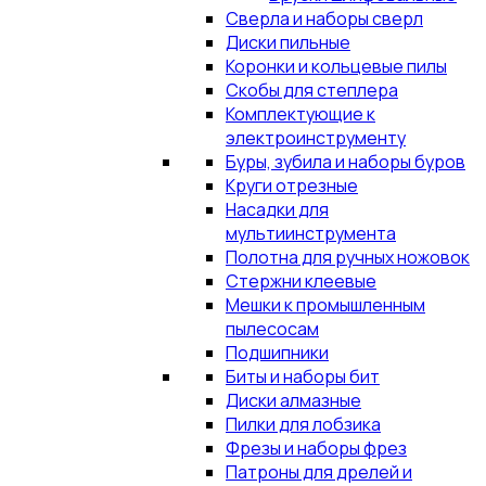
Сверла и наборы сверл
Диски пильные
Коронки и кольцевые пилы
Скобы для степлера
Комплектующие к
электроинструменту
Буры, зубила и наборы буров
Круги отрезные
Насадки для
мультиинструмента
Полотна для ручных ножовок
Стержни клеевые
Мешки к промышленным
пылесосам
Подшипники
Биты и наборы бит
Диски алмазные
Пилки для лобзика
Фрезы и наборы фрез
Патроны для дрелей и