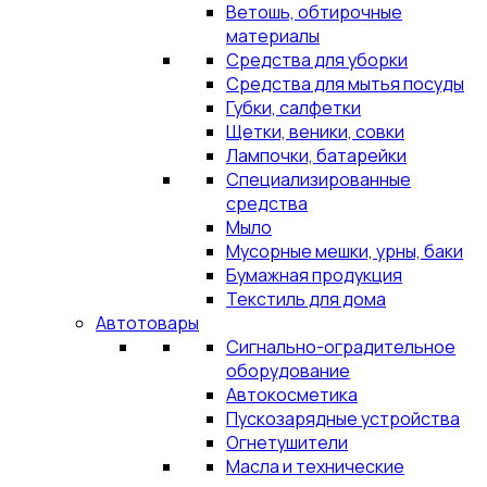
Ветошь, обтирочные
материалы
Средства для уборки
Средства для мытья посуды
Губки, салфетки
Щетки, веники, совки
Лампочки, батарейки
Специализированные
средства
Мыло
Мусорные мешки, урны, баки
Бумажная продукция
Текстиль для дома
Автотовары
Сигнально-оградительное
оборудование
Автокосметика
Пускозарядные устройства
Огнетушители
Масла и технические