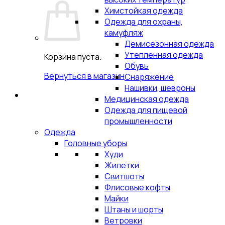
Химстойкая одежда
Одежда для охраны,
камуфляж
Демисезонная одежда
Утепленная одежда
Корзина пуста.
Обувь
Вернуться в магазин
Снаряжение
Нашивки, шевроны
Медицинская одежда
Одежда для пищевой
промышленности
Одежда
Головные уборы
Худи
Жилетки
Свитшоты
Флисовые кофты
Майки
Штаны и шорты
Ветровки