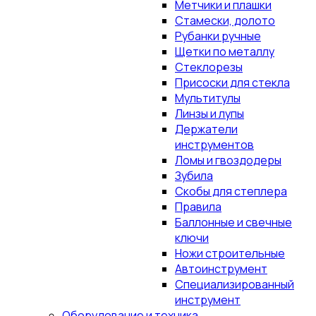
Метчики и плашки
Стамески, долото
Рубанки ручные
Щетки по металлу
Стеклорезы
Присоски для стекла
Мультитулы
Линзы и лупы
Держатели
инструментов
Ломы и гвоздодеры
Зубила
Скобы для степлера
Правила
Баллонные и свечные
ключи
Ножи строительные
Автоинструмент
Специализированный
инструмент
Оборудование и техника