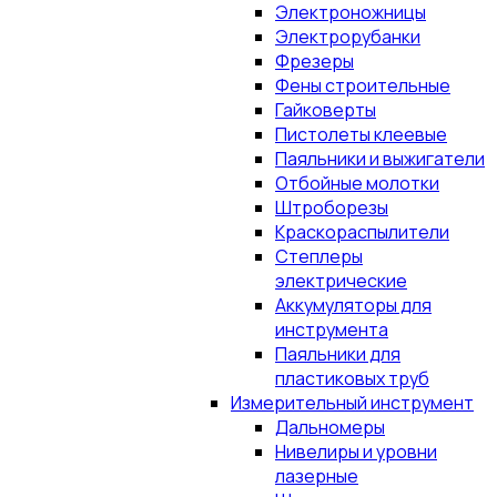
Электроножницы
Электрорубанки
Фрезеры
Фены строительные
Гайковерты
Пистолеты клеевые
Паяльники и выжигатели
Отбойные молотки
Штроборезы
Краскораспылители
Степлеры
электрические
Аккумуляторы для
инструмента
Паяльники для
пластиковых труб
Измерительный инструмент
Дальномеры
Нивелиры и уровни
лазерные