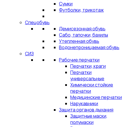
Сумки
Футболки, трикотаж
Спецобувь
Демисезонная обувь
Сабо, тапочки, бахилы
Утепленная обувь
Водонепроницаемая обувь
СИЗ
Рабочие перчатки
Перчатки, краги
Перчатки
универсальные
Химически стойкие
перчатки
Медицинские перчатки
Нарукавники
Защита органов дыхания
Защитные маски,
полумаски