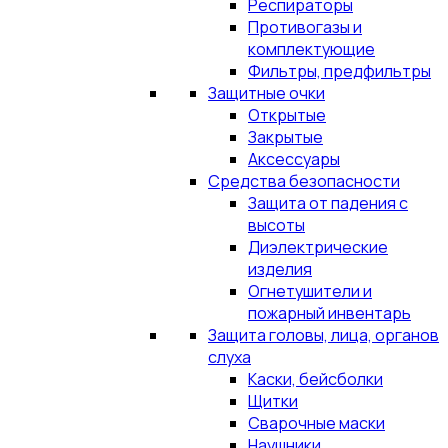
Респираторы
Противогазы и
комплектующие
Фильтры, предфильтры
Защитные очки
Открытые
Закрытые
Аксессуары
Средства безопасности
Защита от падения с
высоты
Диэлектрические
изделия
Огнетушители и
пожарный инвентарь
Защита головы, лица, органов
слуха
Каски, бейсболки
Щитки
Сварочные маски
Наушники