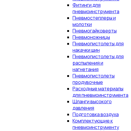
Фитинги для
пневмоинструмента
Пневмостеплеры и
молотки
Пневмогайковерты
Пневмоножницы
Пневмопистолеты для
накачки шин
Пневмопистолеты для
распыления и
нагнетания
Пневмопистолеты
продувочные
Расходные материалы
для пневмоинструмента
Шланги высокого
давления
Подготовка воздуха
Комплектующие к
пневмоинструменту