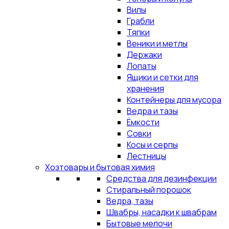
Вилы
Грабли
Тяпки
Веники и метлы
Держаки
Лопаты
Ящики и сетки для
хранения
Контейнеры для мусора
Ведра и тазы
Ёмкости
Совки
Косы и серпы
Лестницы
Хозтовары и бытовая химия
Средства для дезинфекции
Стиральный порошок
Ведра, тазы
Швабры, насадки к швабрам
Бытовые мелочи