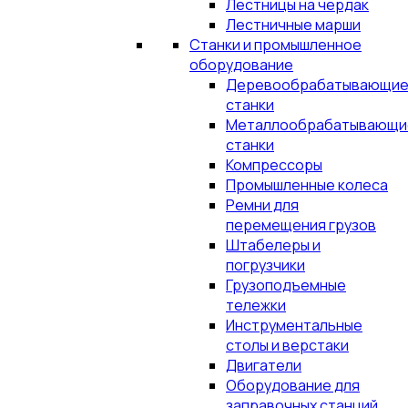
Лестницы на чердак
Лестничные марши
Станки и промышленное
оборудование
Деревообрабатывающи
станки
Металлообрабатывающи
станки
Компрессоры
Промышленные колеса
Ремни для
перемещения грузов
Штабелеры и
погрузчики
Грузоподъемные
тележки
Инструментальные
столы и верстаки
Двигатели
Оборудование для
заправочных станций