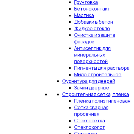
Грунтовка
Бетоноконтакт
Мастика
Добавки в бетон
Жидкое стекло
Очистка и защита
фасадов
Антисептик для
минеральных
поверхностей
Пигменты для раствора
Мыло строительное
Фурнитура для дверей
Замки дверные
Строительная сетка, плёнка
Плёнка полиэтиленовая
Сетка сварная,
просечная
Стеклосетка
Стеклохолст
Серпянка