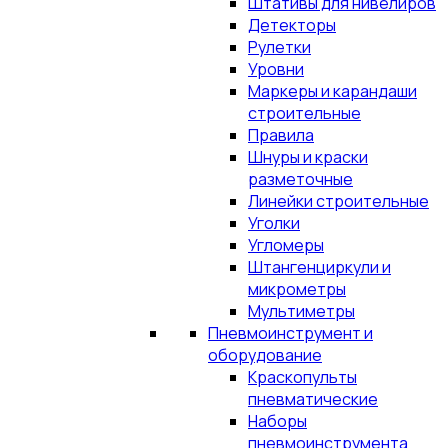
Штативы для нивелиров
Детекторы
Рулетки
Уровни
Маркеры и карандаши
строительные
Правила
Шнуры и краски
разметочные
Линейки строительные
Уголки
Угломеры
Штангенциркули и
микрометры
Мультиметры
Пневмоинструмент и
оборудование
Краскопульты
пневматические
Наборы
пневмоинструмента