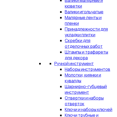
Валики малярные и
кюветки
Валики игольчатые
Малярные ленты и
пленки
Принадлежности для
укладки плитки
Скребки для
отделочных работ
Штампы и трафареты
для декора
Ручной инструмент
Наборы инструментов
Молотки, киянки и
кувалды
Шарнирно-губцевый
инструмент
Отвертки и наборы
отверток
Ключи и наборы ключей
Ключи трубные и