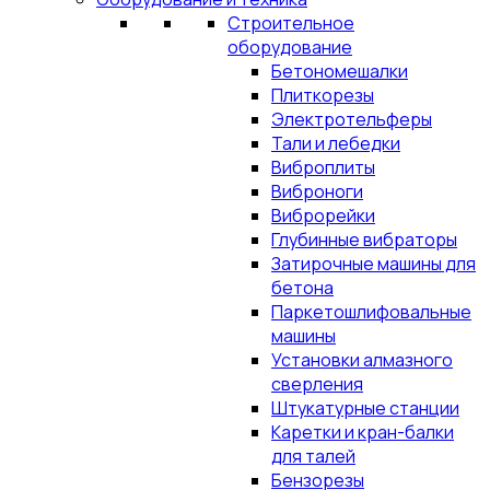
Строительное
оборудование
Бетономешалки
Плиткорезы
Электротельферы
Тали и лебедки
Виброплиты
Виброноги
Виброрейки
Глубинные вибраторы
Затирочные машины для
бетона
Паркетошлифовальные
машины
Установки алмазного
сверления
Штукатурные станции
Каретки и кран-балки
для талей
Бензорезы