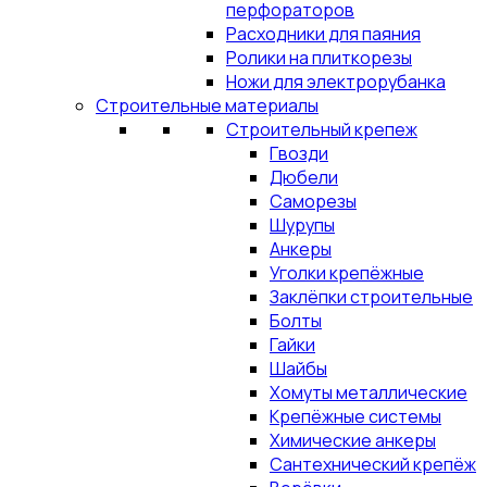
перфораторов
Расходники для паяния
Ролики на плиткорезы
Ножи для электрорубанка
Строительные материалы
Строительный крепеж
Гвозди
Дюбели
Саморезы
Шурупы
Анкеры
Уголки крепёжные
Заклёпки строительные
Болты
Гайки
Шайбы
Хомуты металлические
Крепёжные системы
Химические анкеры
Сантехнический крепёж