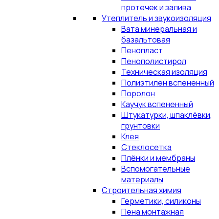
протечек и залива
Утеплитель и звукоизоляция
Вата минеральная и
базальтовая
Пенопласт
Пенополистирол
Техническая изоляция
Полиэтилен вспененный
Поролон
Каучук вспененный
Штукатурки, шпаклёвки,
грунтовки
Клея
Стеклосетка
Плёнки и мембраны
Вспомогательные
материалы
Строительная химия
Герметики, силиконы
Пена монтажная