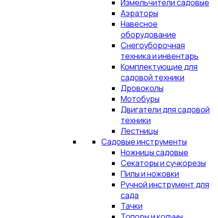
Измельчители садовые
Аэраторы
Навесное
оборудование
Снегоуборочная
техника и инвентарь
Комплектующие для
садовой техники
Дровоколы
Мотобуры
Двигатели для садовой
техники
Лестницы
Садовые инструменты
Ножницы садовые
Секаторы и сучкорезы
Пилы и ножовки
Ручной инструмент для
сада
Тачки
Топоры и колуны