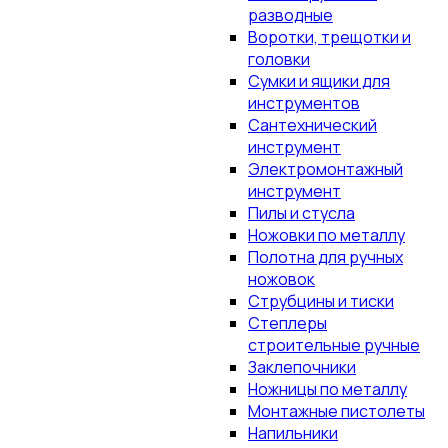
разводные
Воротки, трещотки и
головки
Сумки и ящики для
инструментов
Сантехнический
инструмент
Электромонтажный
инструмент
Пилы и стусла
Ножовки по металлу
Полотна для ручных
ножовок
Струбцины и тиски
Степлеры
строительные ручные
Заклепочники
Ножницы по металлу
Монтажные пистолеты
Напильники