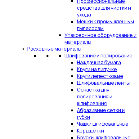
Профессиональные
средства для чистки и
ухода
Мешки к промышленным
пылесосам
Упаковочное оборудование и
материалы
Расходные материалы
Шлифование и полирование
Наждачная бумага
Круги на липучке
Круги лепестковые
Шлифовальные ленты
Оснастка для
полирования и
шлифования
Абразивные сетки и
губки
Чашки шлифовальные
Кордщётки
Бруски шлифовальные