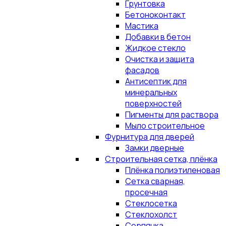
Грунтовка
Бетоноконтакт
Мастика
Добавки в бетон
Жидкое стекло
Очистка и защита
фасадов
Антисептик для
минеральных
поверхностей
Пигменты для раствора
Мыло строительное
Фурнитура для дверей
Замки дверные
Строительная сетка, плёнка
Плёнка полиэтиленовая
Сетка сварная,
просечная
Стеклосетка
Стеклохолст
Серпянка