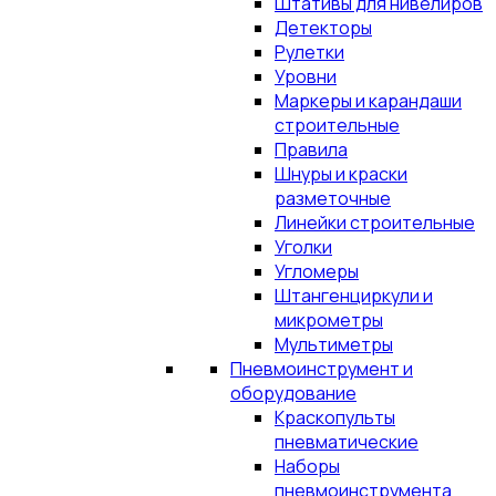
Штативы для нивелиров
Детекторы
Рулетки
Уровни
Маркеры и карандаши
строительные
Правила
Шнуры и краски
разметочные
Линейки строительные
Уголки
Угломеры
Штангенциркули и
микрометры
Мультиметры
Пневмоинструмент и
оборудование
Краскопульты
пневматические
Наборы
пневмоинструмента