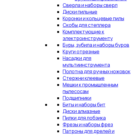
Сверла и наборы сверл
Диски пильные
Коронки и кольцевые пилы
Скобы для степлера
Комплектующие к
электроинструменту
Буры, зубила и наборы буров
Круги отрезные
Насадки для
мультиинструмента
Полотна для ручных ножовок
Стержни клеевые
Мешки к промышленным
пылесосам
Подшипники
Биты и наборы бит
Диски алмазные
Пилки для лобзика
Фрезы и наборы фрез
Патроны для дрелей и