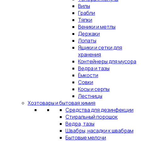
Вилы
Грабли
Тяпки
Веники и метлы
Держаки
Лопаты
Ящики и сетки для
хранения
Контейнеры для мусора
Ведра и тазы
Ёмкости
Совки
Косы и серпы
Лестницы
Хозтовары и бытовая химия
Средства для дезинфекции
Стиральный порошок
Ведра, тазы
Швабры, насадки к швабрам
Бытовые мелочи