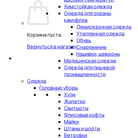
Химстойкая одежда
Одежда для охраны,
камуфляж
Демисезонная одежда
Утепленная одежда
Корзина пуста.
Обувь
Вернуться в магазин
Снаряжение
Нашивки, шевроны
Медицинская одежда
Одежда для пищевой
промышленности
Одежда
Головные уборы
Худи
Жилетки
Свитшоты
Флисовые кофты
Майки
Штаны и шорты
Ветровки