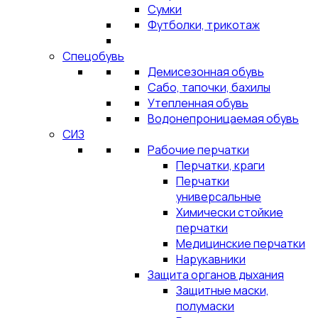
Сумки
Футболки, трикотаж
Спецобувь
Демисезонная обувь
Сабо, тапочки, бахилы
Утепленная обувь
Водонепроницаемая обувь
СИЗ
Рабочие перчатки
Перчатки, краги
Перчатки
универсальные
Химически стойкие
перчатки
Медицинские перчатки
Нарукавники
Защита органов дыхания
Защитные маски,
полумаски