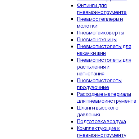
Фитинги для
пневмоинструмента
Пневмостеплеры и
молотки
Пневмогайковерты
Пневмоножницы
Пневмопистолеты для
накачки шин
Пневмопистолеты для
распыления и
нагнетания
Пневмопистолеты
продувочные
Расходные материалы
для пневмоинструмента
Шланги высокого
давления
Подготовка воздуха
Комплектующие к
пневмоинструменту