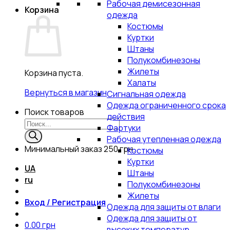
Рабочая демисезонная
Корзина
одежда
Костюмы
Куртки
Штаны
Полукомбинезоны
Жилеты
Корзина пуста.
Халаты
Вернуться в магазин
Сигнальная одежда
Одежда ограниченного срока
Поиск товаров
действия
Фартуки
Рабочая утепленная одежда
Минимальный заказ
250 грн.
Костюмы
Куртки
UA
Штаны
ru
Полукомбинезоны
Жилеты
Вход / Регистрация
Одежда для защиты от влаги
Одежда для защиты от
0.00
грн
высоких температур