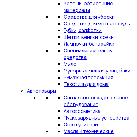
Ветошь, обтирочные
материалы
Средства для уборки
Средства для мытья посуды
Губки, салфетки
Щетки, веники, совки
Лампочки, батарейки
Специализированные
средства
Мыло
Мусорные мешки, урны, баки
Бумажная продукция
Текстиль для дома
Автотовары
Сигнально-оградительное
оборудование
Автокосметика
Пускозарядные устройства
Огнетушители
Масла и технические