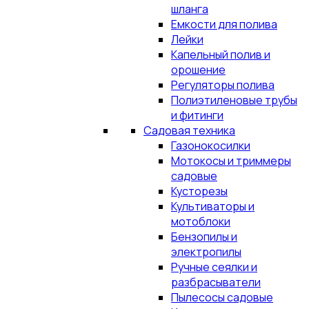
шланга
Емкости для полива
Лейки
Капельный полив и
орошение
Регуляторы полива
Полиэтиленовые трубы
и фитинги
Садовая техника
Газонокосилки
Мотокосы и триммеры
садовые
Кусторезы
Культиваторы и
мотоблоки
Бензопилы и
электропилы
Ручные сеялки и
разбрасыватели
Пылесосы садовые