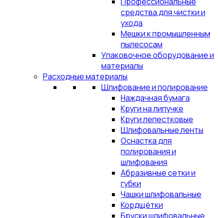
Профессиональные
средства для чистки и
ухода
Мешки к промышленным
пылесосам
Упаковочное оборудование и
материалы
Расходные материалы
Шлифование и полирование
Наждачная бумага
Круги на липучке
Круги лепестковые
Шлифовальные ленты
Оснастка для
полирования и
шлифования
Абразивные сетки и
губки
Чашки шлифовальные
Кордщётки
Бруски шлифовальные