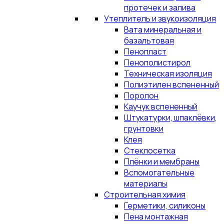
протечек и залива
Утеплитель и звукоизоляция
Вата минеральная и
базальтовая
Пенопласт
Пенополистирол
Техническая изоляция
Полиэтилен вспененный
Поролон
Каучук вспененный
Штукатурки, шпаклёвки,
грунтовки
Клея
Стеклосетка
Плёнки и мембраны
Вспомогательные
материалы
Строительная химия
Герметики, силиконы
Пена монтажная