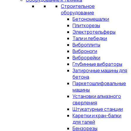
Строительное
оборудование
Бетономешалки
Плиткорезы
Электротельферы
Тали и лебедки
Виброплиты
Виброноги
Виброрейки
Глубинные вибраторы
Затирочные машины для
бетона
Паркетошлифовальные
машины
Установки алмазного
сверления
Штукатурные станции
Каретки и кран-балки
для талей
Бензорезы