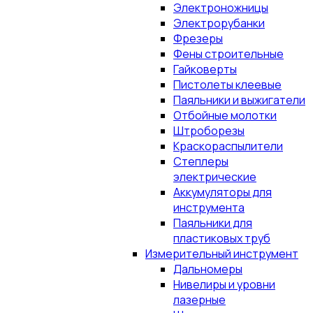
Электроножницы
Электрорубанки
Фрезеры
Фены строительные
Гайковерты
Пистолеты клеевые
Паяльники и выжигатели
Отбойные молотки
Штроборезы
Краскораспылители
Степлеры
электрические
Аккумуляторы для
инструмента
Паяльники для
пластиковых труб
Измерительный инструмент
Дальномеры
Нивелиры и уровни
лазерные