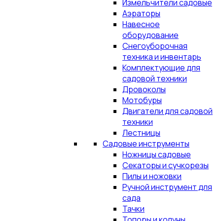
Измельчители садовые
Аэраторы
Навесное
оборудование
Снегоуборочная
техника и инвентарь
Комплектующие для
садовой техники
Дровоколы
Мотобуры
Двигатели для садовой
техники
Лестницы
Садовые инструменты
Ножницы садовые
Секаторы и сучкорезы
Пилы и ножовки
Ручной инструмент для
сада
Тачки
Топоры и колуны