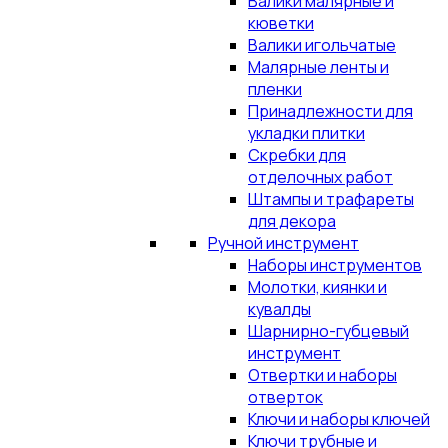
Валики малярные и
кюветки
Валики игольчатые
Малярные ленты и
пленки
Принадлежности для
укладки плитки
Скребки для
отделочных работ
Штампы и трафареты
для декора
Ручной инструмент
Наборы инструментов
Молотки, киянки и
кувалды
Шарнирно-губцевый
инструмент
Отвертки и наборы
отверток
Ключи и наборы ключей
Ключи трубные и