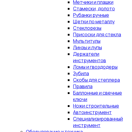
Метчики и плашки
Стамески, долото
Рубанки ручные
Щетки по металлу
Стеклорезы
Присоски для стекла
Мультитулы
Линзы и лупы
Держатели
инструментов
Ломы и гвоздодеры
Зубила
Скобы для степлера
Правила
Баллонные и свечные
ключи
Ножи строительные
Автоинструмент
Специализированный
инструмент
Оборудование и техника