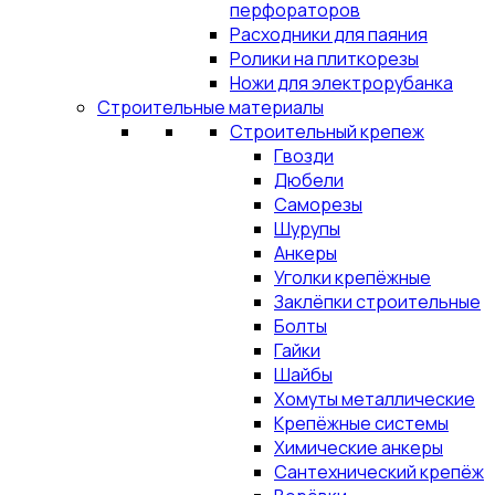
перфораторов
Расходники для паяния
Ролики на плиткорезы
Ножи для электрорубанка
Строительные материалы
Строительный крепеж
Гвозди
Дюбели
Саморезы
Шурупы
Анкеры
Уголки крепёжные
Заклёпки строительные
Болты
Гайки
Шайбы
Хомуты металлические
Крепёжные системы
Химические анкеры
Сантехнический крепёж