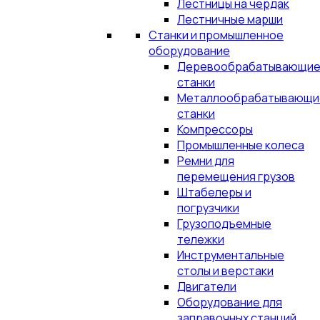
Лестницы на чердак
Лестничные марши
Станки и промышленное
оборудование
Деревообрабатывающи
станки
Металлообрабатывающи
станки
Компрессоры
Промышленные колеса
Ремни для
перемещения грузов
Штабелеры и
погрузчики
Грузоподъемные
тележки
Инструментальные
столы и верстаки
Двигатели
Оборудование для
заправочных станций