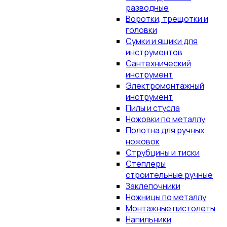
разводные
Воротки, трещотки и
головки
Сумки и ящики для
инструментов
Сантехнический
инструмент
Электромонтажный
инструмент
Пилы и стусла
Ножовки по металлу
Полотна для ручных
ножовок
Струбцины и тиски
Степлеры
строительные ручные
Заклепочники
Ножницы по металлу
Монтажные пистолеты
Напильники