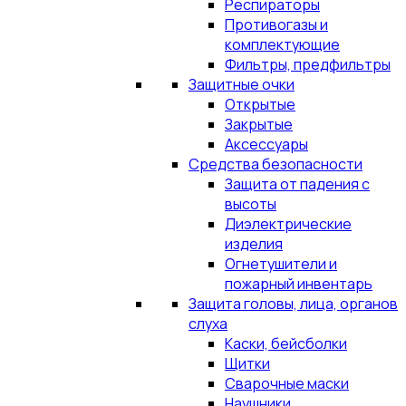
Респираторы
Противогазы и
комплектующие
Фильтры, предфильтры
Защитные очки
Открытые
Закрытые
Аксессуары
Средства безопасности
Защита от падения с
высоты
Диэлектрические
изделия
Огнетушители и
пожарный инвентарь
Защита головы, лица, органов
слуха
Каски, бейсболки
Щитки
Сварочные маски
Наушники