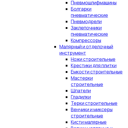
Пневмошлифмашины
Болгарки
пневматические
Пневмодрели
Заклепочники
пневматические
Компрессоры
Малярный и отделочный
инструмент
Ножи строительные
Крестики для плитки
Емкости строительные
Мастерки
строительные
Шпатели
Гладилки
Терки строительные
Венчики и миксеры
строительные
Кисти малярные