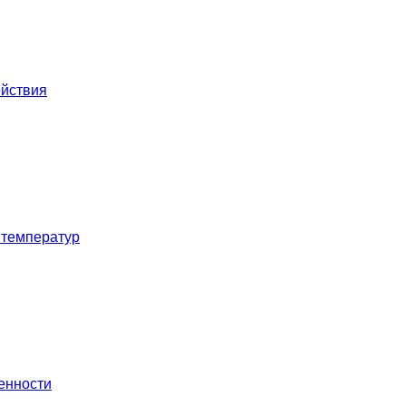
ействия
 температур
енности