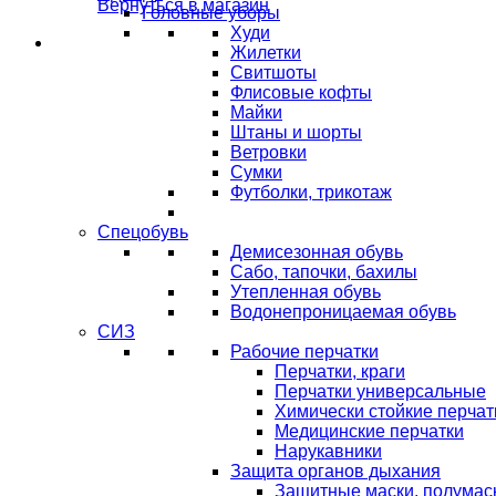
Вернуться в магазин
Головные уборы
Худи
Жилетки
Свитшоты
Флисовые кофты
Майки
Штаны и шорты
Ветровки
Сумки
Футболки, трикотаж
Спецобувь
Демисезонная обувь
Сабо, тапочки, бахилы
Утепленная обувь
Водонепроницаемая обувь
СИЗ
Рабочие перчатки
Перчатки, краги
Перчатки универсальные
Химически стойкие перчат
Медицинские перчатки
Нарукавники
Защита органов дыхания
Защитные маски, полумас