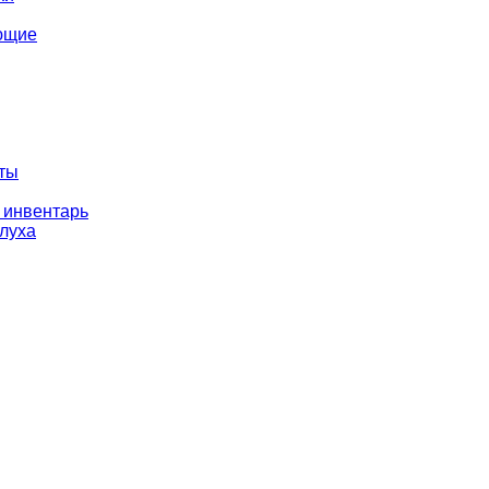
ющие
оты
 инвентарь
слуха