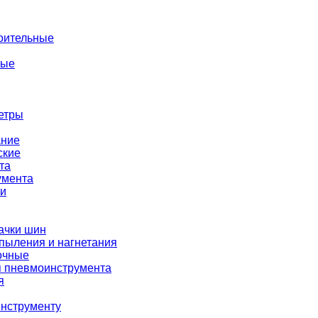
оительные
ные
етры
ание
ские
та
умента
ки
ачки шин
пыления и нагнетания
очные
я пневмоинструмента
я
нструменту