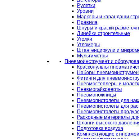
Рулетки
Уровни
Маркеры и карандаши стр
Правила
Шнуры и краски разметоч
Линейки строительные
Уголки
Угломеры
Штангенциркули и микром
Мультиметры
Пневмоинструмент и оборудов
Краскопульты пневматиче
Наборы пневмоинструмен
Фитинги для пневмоинстр
Пневмостеплеры и молот
Пневмогайковерты
Пневмоножницы
Пневмопистолеты для нак
Пневмопистолеты для рас
Пневмопистолеты продув
Расходные материалы дл
Шланги высокого давлени
Подготовка воздуха
Комплектующие к пневмои