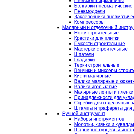
Пневмошлифмашины
Болгарки пневматические
Пневмодрели
Заклепочники пневматиче
Компрессоры
Малярный и отделочный инстру
Ножи строительные
Крестики для плитки
Емкости строительные
Мастерки строительные
Шпатели
Гладилки
Терки строительные
Венчики и миксеры строи
Кисти малярные
Валики малярные и кювет
Валики игольчатые
Малярные ленты и пленки
Принадлежности для уклад
Скребки для отделочных р
Штампы и трафареты для 
Ручной инструмент
Наборы инструментов
Молотки, киянки и кувалд
Шарнирно-губцевый инст