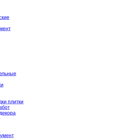
ские
мент
тельные
ки
ки плитки
абот
декора
ы
румент