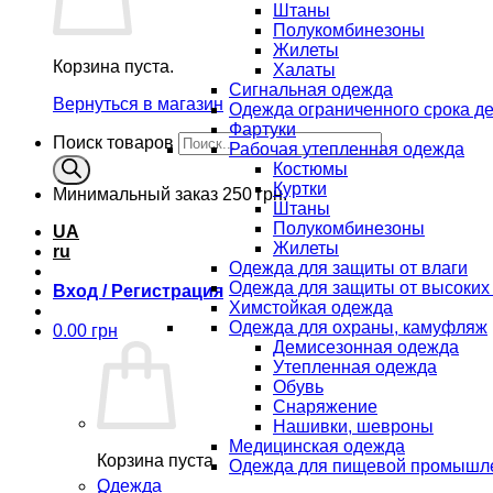
Штаны
Полукомбинезоны
Жилеты
Корзина пуста.
Халаты
Сигнальная одежда
Вернуться в магазин
Одежда ограниченного срока д
Фартуки
Поиск товаров
Рабочая утепленная одежда
Костюмы
Куртки
Минимальный заказ
250 грн.
Штаны
Полукомбинезоны
UA
Жилеты
ru
Одежда для защиты от влаги
Одежда для защиты от высоких
Вход / Регистрация
Химстойкая одежда
Одежда для охраны, камуфляж
0.00
грн
Демисезонная одежда
Утепленная одежда
Обувь
Снаряжение
Нашивки, шевроны
Медицинская одежда
Корзина пуста.
Одежда для пищевой промышл
Одежда