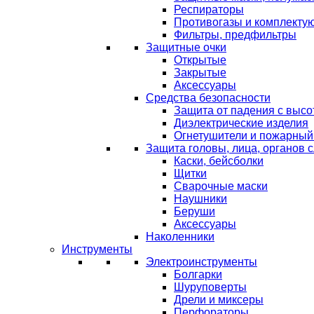
Респираторы
Противогазы и комплекту
Фильтры, предфильтры
Защитные очки
Открытые
Закрытые
Аксессуары
Средства безопасности
Защита от падения с выс
Диэлектрические изделия
Огнетушители и пожарный
Защита головы, лица, органов 
Каски, бейсболки
Щитки
Сварочные маски
Наушники
Беруши
Аксессуары
Наколенники
Инструменты
Электроинструменты
Болгарки
Шуруповерты
Дрели и миксеры
Перфораторы