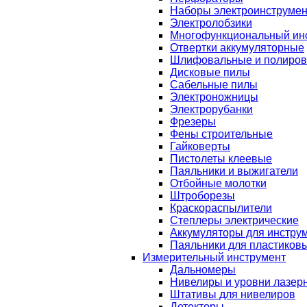
Наборы электроинструмен
Электролобзики
Многофункциональный ин
Отвертки аккумуляторные
Шлифовальные и полиро
Дисковые пилы
Сабельные пилы
Электроножницы
Электрорубанки
Фрезеры
Фены строительные
Гайковерты
Пистолеты клеевые
Паяльники и выжигатели
Отбойные молотки
Штроборезы
Краскораспылители
Степлеры электрические
Аккумуляторы для инстру
Паяльники для пластиковы
Измерительный инструмент
Дальномеры
Нивелиры и уровни лазер
Штативы для нивелиров
Детекторы