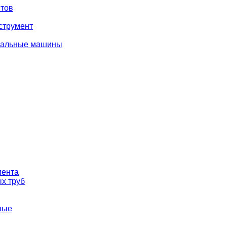
тов
струмент
вальные машины
мента
х труб
ные