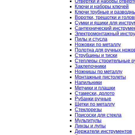
Отвертки и наборы отверт
Ключи и наборы ключей
Ключи трубные и разводн
Воротки, трещотки и голов
Сумки и ящики для инстру
Сантехнический инструме
Электромонтажный инстр
Пилы и стусла
Ножовки по металлу
Полотна для ручных ножо
Струбцины и тиски
Степлеры строительные р
Заклепочники
Ножницы по металлу
Монтажные пистолеты
Напильники
Метчики и плашки
Стамески, долото
Рубанки ручные
Щетки по металлу
Стеклорезы
Присоски для стекла
Мультитулы
Линзы и лупы
Держатели инструментов