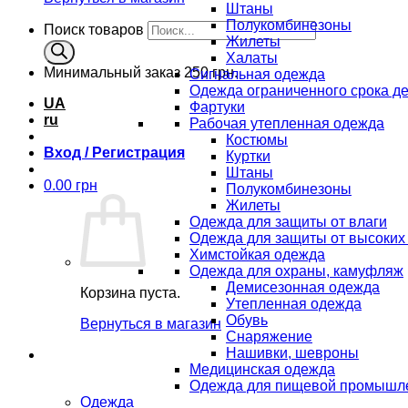
Штаны
Полукомбинезоны
Поиск товаров
Жилеты
Халаты
Минимальный заказ
250 грн.
Сигнальная одежда
Одежда ограниченного срока д
UA
Фартуки
ru
Рабочая утепленная одежда
Костюмы
Вход / Регистрация
Куртки
Штаны
0.00
грн
Полукомбинезоны
Жилеты
Одежда для защиты от влаги
Одежда для защиты от высоких
Химстойкая одежда
Одежда для охраны, камуфляж
Демисезонная одежда
Корзина пуста.
Утепленная одежда
Обувь
Вернуться в магазин
Снаряжение
Нашивки, шевроны
Медицинская одежда
Одежда для пищевой промышл
Одежда