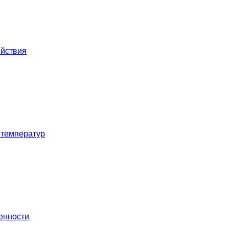
ействия
 температур
енности