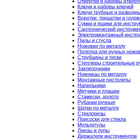
Отвертки и наборы отверт
Ключи и наборы ключей
Ключи трубные и разводн
Воротки, трещотки и голов
Сумки и ящики для инстру
Сантехнический инструме
Электромонтажный инстр
Пилы и стусла
Ножовки по металлу
Полотна для ручных ножо
Струбцины и тиски
Степлеры строительные р
Заклепочники
Ножницы по металлу
Монтажные пистолеты
Напильники
Метчики и плашки
Стамески, долото
Рубанки ручные
Щетки по металлу
Стеклорезы
Присоски для стекла
Мультитулы
Линзы и лупы
Держатели инструментов