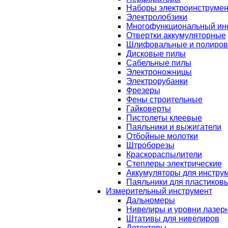
Наборы электроинструмен
Электролобзики
Многофункциональный ин
Отвертки аккумуляторные
Шлифовальные и полиро
Дисковые пилы
Сабельные пилы
Электроножницы
Электрорубанки
Фрезеры
Фены строительные
Гайковерты
Пистолеты клеевые
Паяльники и выжигатели
Отбойные молотки
Штроборезы
Краскораспылители
Степлеры электрические
Аккумуляторы для инстру
Паяльники для пластиковы
Измерительный инструмент
Дальномеры
Нивелиры и уровни лазер
Штативы для нивелиров
Детекторы