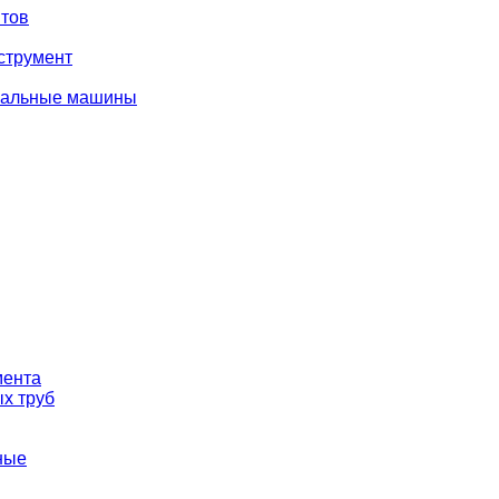
тов
струмент
вальные машины
мента
х труб
ные