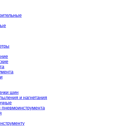
оительные
ные
етры
ание
ские
та
умента
ки
ачки шин
пыления и нагнетания
очные
я пневмоинструмента
я
нструменту