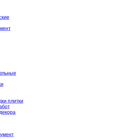
ские
мент
тельные
ки
ки плитки
абот
декора
ы
румент