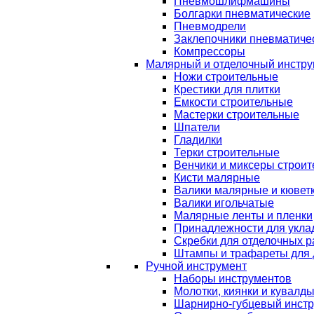
Пневмошлифмашины
Болгарки пневматические
Пневмодрели
Заклепочники пневматиче
Компрессоры
Малярный и отделочный инстру
Ножи строительные
Крестики для плитки
Емкости строительные
Мастерки строительные
Шпатели
Гладилки
Терки строительные
Венчики и миксеры строи
Кисти малярные
Валики малярные и кювет
Валики игольчатые
Малярные ленты и пленки
Принадлежности для уклад
Скребки для отделочных р
Штампы и трафареты для 
Ручной инструмент
Наборы инструментов
Молотки, киянки и кувалд
Шарнирно-губцевый инст