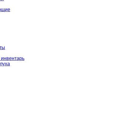
ющие
оты
 инвентарь
слуха