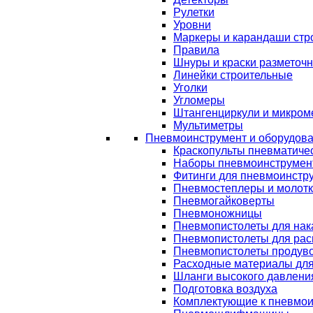
Рулетки
Уровни
Маркеры и карандаши стр
Правила
Шнуры и краски разметоч
Линейки строительные
Уголки
Угломеры
Штангенциркули и микром
Мультиметры
Пневмоинструмент и оборудов
Краскопульты пневматиче
Наборы пневмоинструмен
Фитинги для пневмоинстр
Пневмостеплеры и молот
Пневмогайковерты
Пневмоножницы
Пневмопистолеты для нак
Пневмопистолеты для рас
Пневмопистолеты продув
Расходные материалы дл
Шланги высокого давлени
Подготовка воздуха
Комплектующие к пневмои