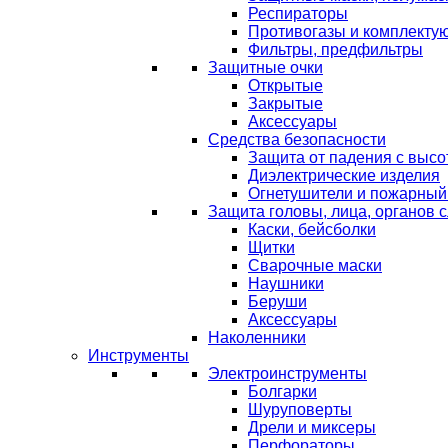
Респираторы
Противогазы и комплекту
Фильтры, предфильтры
Защитные очки
Открытые
Закрытые
Аксессуары
Средства безопасности
Защита от падения с выс
Диэлектрические изделия
Огнетушители и пожарный
Защита головы, лица, органов 
Каски, бейсболки
Щитки
Сварочные маски
Наушники
Беруши
Аксессуары
Наколенники
Инструменты
Электроинструменты
Болгарки
Шуруповерты
Дрели и миксеры
Перфораторы