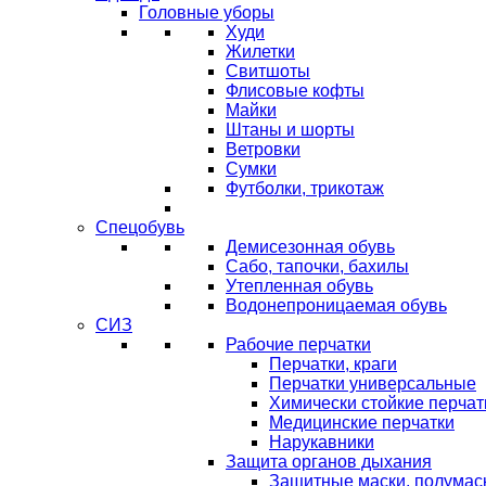
Головные уборы
Худи
Жилетки
Свитшоты
Флисовые кофты
Майки
Штаны и шорты
Ветровки
Сумки
Футболки, трикотаж
Спецобувь
Демисезонная обувь
Сабо, тапочки, бахилы
Утепленная обувь
Водонепроницаемая обувь
СИЗ
Рабочие перчатки
Перчатки, краги
Перчатки универсальные
Химически стойкие перчат
Медицинские перчатки
Нарукавники
Защита органов дыхания
Защитные маски, полумас