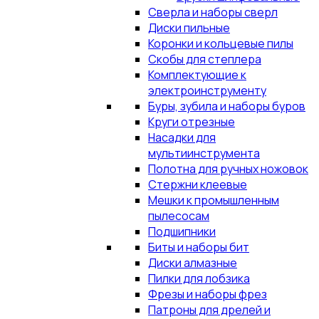
Сверла и наборы сверл
Диски пильные
Коронки и кольцевые пилы
Скобы для степлера
Комплектующие к
электроинструменту
Буры, зубила и наборы буров
Круги отрезные
Насадки для
мультиинструмента
Полотна для ручных ножовок
Стержни клеевые
Мешки к промышленным
пылесосам
Подшипники
Биты и наборы бит
Диски алмазные
Пилки для лобзика
Фрезы и наборы фрез
Патроны для дрелей и