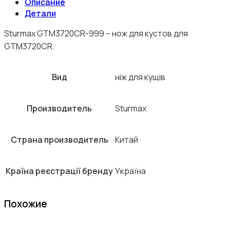
Описание
Детали
Sturmax GTM3720CR-999 – нож для кустов для
GTM3720CR.
Вид
ніж для кущів
Производитель
Sturmax
Страна производитель
Китай
Країна реєстрації бренду
Україна
Похожие