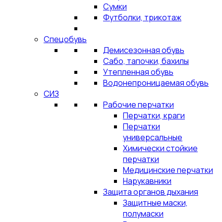
Сумки
Футболки, трикотаж
Спецобувь
Демисезонная обувь
Сабо, тапочки, бахилы
Утепленная обувь
Водонепроницаемая обувь
СИЗ
Рабочие перчатки
Перчатки, краги
Перчатки
универсальные
Химически стойкие
перчатки
Медицинские перчатки
Нарукавники
Защита органов дыхания
Защитные маски,
полумаски