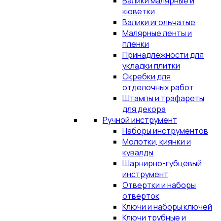
Валики малярные и
кюветки
Валики игольчатые
Малярные ленты и
пленки
Принадлежности для
укладки плитки
Скребки для
отделочных работ
Штампы и трафареты
для декора
Ручной инструмент
Наборы инструментов
Молотки, киянки и
кувалды
Шарнирно-губцевый
инструмент
Отвертки и наборы
отверток
Ключи и наборы ключей
Ключи трубные и