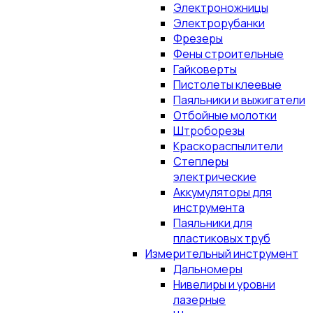
Электроножницы
Электрорубанки
Фрезеры
Фены строительные
Гайковерты
Пистолеты клеевые
Паяльники и выжигатели
Отбойные молотки
Штроборезы
Краскораспылители
Степлеры
электрические
Аккумуляторы для
инструмента
Паяльники для
пластиковых труб
Измерительный инструмент
Дальномеры
Нивелиры и уровни
лазерные