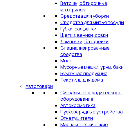
Ветошь, обтирочные
материалы
Средства для уборки
Средства для мытья посуды
Губки, салфетки
Щетки, веники, совки
Лампочки, батарейки
Специализированные
средства
Мыло
Мусорные мешки, урны, баки
Бумажная продукция
Текстиль для дома
Автотовары
Сигнально-оградительное
оборудование
Автокосметика
Пускозарядные устройства
Огнетушители
Масла и технические