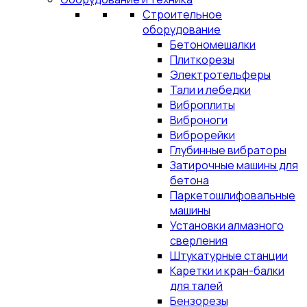
Строительное
оборудование
Бетономешалки
Плиткорезы
Электротельферы
Тали и лебедки
Виброплиты
Виброноги
Виброрейки
Глубинные вибраторы
Затирочные машины для
бетона
Паркетошлифовальные
машины
Установки алмазного
сверления
Штукатурные станции
Каретки и кран-балки
для талей
Бензорезы