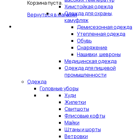
Корзина пуста.
Химстойкая одежда
Одежда для охраны,
Вернуться в магазин
камуфляж
Демисезонная одежда
Утепленная одежда
Обувь
Снаряжение
Нашивки, шевроны
Медицинская одежда
Одежда для пищевой
промышленности
Одежда
Головные уборы
Худи
Жилетки
Свитшоты
Флисовые кофты
Майки
Штаны и шорты
Ветровки