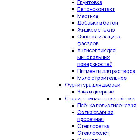
Грунтовка
Бетоноконтакт
Мастика
Добавки в бетон
Жидкое стекло
Очистка и защита
фасадов
Антисептик для
минеральных
поверхностей
Пигменты для раствора
Мыло строительное
Фурнитура для дверей
Замки дверные
Строительная сетка, плёнка
Плёнка полиэтиленовая
Сетка сварная,
просечная
Стеклосетка
Стеклохолст
Серпянка