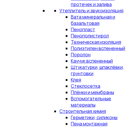
протечек и залива
Утеплитель и звукоизоляция
Вата минеральная и
базальтовая
Пенопласт
Пенополистирол
Техническая изоляция
Полиэтилен вспененный
Поролон
Каучук вспененный
Штукатурки, шпаклёвки,
грунтовки
Клея
Стеклосетка
Плёнки и мембраны
Вспомогательные
материалы
Строительная химия
Герметики, силиконы
Пена монтажная