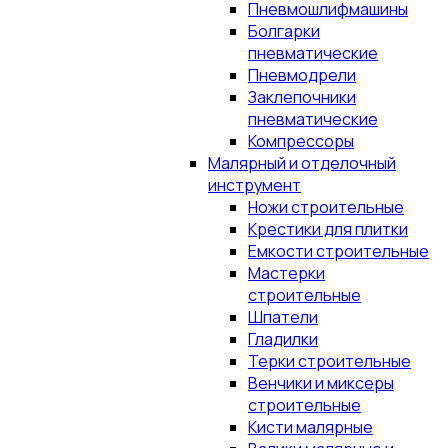
Пневмошлифмашины
Болгарки
пневматические
Пневмодрели
Заклепочники
пневматические
Компрессоры
Малярный и отделочный
инструмент
Ножи строительные
Крестики для плитки
Емкости строительные
Мастерки
строительные
Шпатели
Гладилки
Терки строительные
Венчики и миксеры
строительные
Кисти малярные