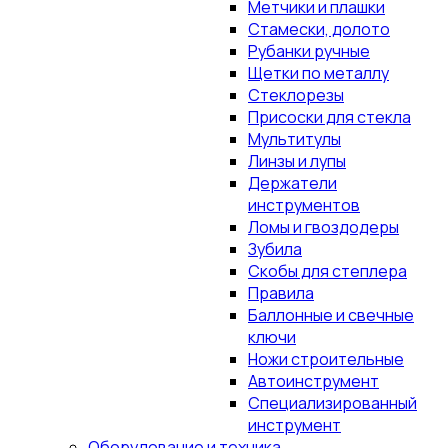
Метчики и плашки
Стамески, долото
Рубанки ручные
Щетки по металлу
Стеклорезы
Присоски для стекла
Мультитулы
Линзы и лупы
Держатели
инструментов
Ломы и гвоздодеры
Зубила
Скобы для степлера
Правила
Баллонные и свечные
ключи
Ножи строительные
Автоинструмент
Специализированный
инструмент
Оборудование и техника