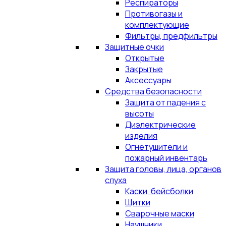
Респираторы
Противогазы и
комплектующие
Фильтры, предфильтры
Защитные очки
Открытые
Закрытые
Аксессуары
Средства безопасности
Защита от падения с
высоты
Диэлектрические
изделия
Огнетушители и
пожарный инвентарь
Защита головы, лица, органов
слуха
Каски, бейсболки
Щитки
Сварочные маски
Наушники