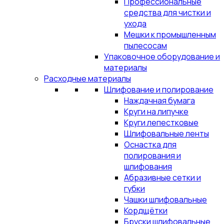
Профессиональные
средства для чистки и
ухода
Мешки к промышленным
пылесосам
Упаковочное оборудование и
материалы
Расходные материалы
Шлифование и полирование
Наждачная бумага
Круги на липучке
Круги лепестковые
Шлифовальные ленты
Оснастка для
полирования и
шлифования
Абразивные сетки и
губки
Чашки шлифовальные
Кордщётки
Бруски шлифовальные