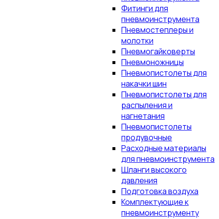
Фитинги для
пневмоинструмента
Пневмостеплеры и
молотки
Пневмогайковерты
Пневмоножницы
Пневмопистолеты для
накачки шин
Пневмопистолеты для
распыления и
нагнетания
Пневмопистолеты
продувочные
Расходные материалы
для пневмоинструмента
Шланги высокого
давления
Подготовка воздуха
Комплектующие к
пневмоинструменту