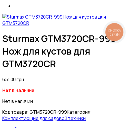
КНОПКА
СВЯЗИ
Sturmax GTM3720CR-999
Нож для кустов для
GTM3720CR
651.00
грн
Нет в наличии
Нет в наличии
Код товара:
GTM3720CR-999
Категория:
Комплектующие для садовой техники