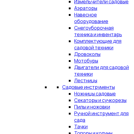
Измельчители садовые
Аэраторы
Навесное
оборудование
Снегоуборочная
техника и инвентарь
Комплектующие для
садовой техники
Дровоколы
Мотобуры
Двигатели для садовой
техники
Лестницы
Садовые инструменты
Ножницы садовые
Секаторы и сучкорезы
Пилы и ножовки
Ручной инструмент для
сада
Тачки
Топоры и колуны