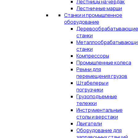
Лестницы на чердак
Лестничные марши
Станки и промышленное
оборудование
Деревообрабатывающи
станки
Металлообрабатывающи
станки
Компрессоры
Промышленные колеса
Ремни для
перемещения грузов
Штабелеры и
погрузчики
Грузоподъемные
тележки
Инструментальные
столы и верстаки
Двигатели
Оборудование для
заправочных станций