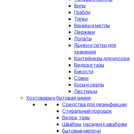
Вилы
Грабли
Тяпки
Веники и метлы
Держаки
Лопаты
Ящики и сетки для
хранения
Контейнеры для мусора
Ведра и тазы
Ёмкости
Совки
Косы и серпы
Лестницы
Хозтовары и бытовая химия
Средства для дезинфекции
Стиральный порошок
Ведра, тазы
Швабры, насадки к швабрам
Бытовые мелочи