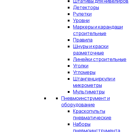
Штативы для нивелиров
Детекторы
Рулетки
Уровни
Маркеры и карандаши
строительные
Правила
Шнуры и краски
разметочные
Линейки строительные
Уголки
Угломеры
Штангенциркули и
микрометры
Мультиметры
Пневмоинструмент и
оборудование
Краскопульты
пневматические
Наборы
пневмоинструмента