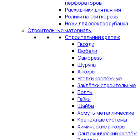
перфораторов
Расходники для паяния
Ролики на плиткорезы
Ножи для электрорубанка
Строительные материалы
Строительный крепеж
Гвозди
Дюбели
Саморезы
Шурупы
Анкеры
Уголки крепёжные
Заклёпки строительные
Болты
Гайки
Шайбы
Хомуты металлические
Крепёжные системы
Химические анкеры
Сантехнический крепёж