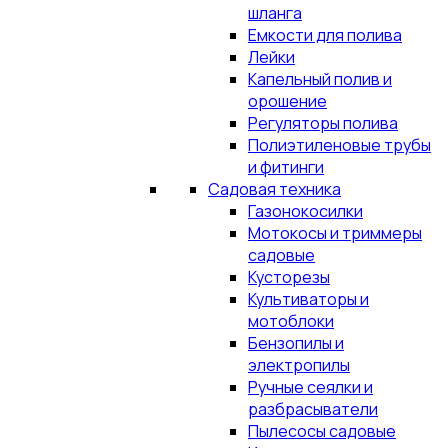
шланга
Емкости для полива
Лейки
Капельный полив и
орошение
Регуляторы полива
Полиэтиленовые трубы
и фитинги
Садовая техника
Газонокосилки
Мотокосы и триммеры
садовые
Кусторезы
Культиваторы и
мотоблоки
Бензопилы и
электропилы
Ручные сеялки и
разбрасыватели
Пылесосы садовые