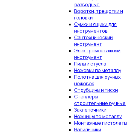
разводные
Воротки, трещотки и
головки
Сумки и ящики для
инструментов
Сантехнический
инструмент
Электромонтажный
инструмент
Пилы и стусла
Ножовки по металлу
Полотна для ручных
ножовок
Струбцины и тиски
Степлеры
строительные ручные
Заклепочники
Ножницы по металлу
Монтажные пистолеты
Напильники