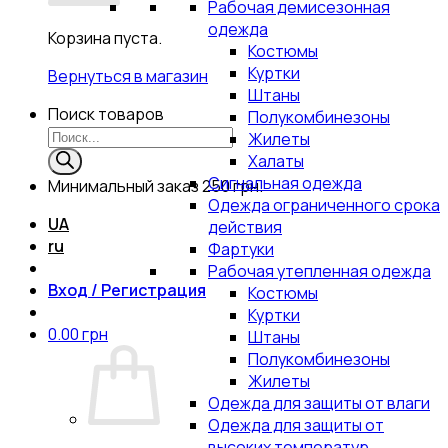
Рабочая демисезонная
одежда
Корзина пуста.
Костюмы
Куртки
Вернуться в магазин
Штаны
Поиск товаров
Полукомбинезоны
Жилеты
Халаты
Сигнальная одежда
Минимальный заказ
250 грн.
Одежда ограниченного срока
UA
действия
ru
Фартуки
Рабочая утепленная одежда
Вход / Регистрация
Костюмы
Куртки
0.00
грн
Штаны
Полукомбинезоны
Жилеты
Одежда для защиты от влаги
Одежда для защиты от
высоких температур