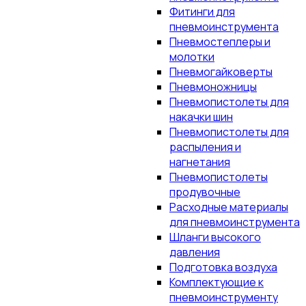
Фитинги для
пневмоинструмента
Пневмостеплеры и
молотки
Пневмогайковерты
Пневмоножницы
Пневмопистолеты для
накачки шин
Пневмопистолеты для
распыления и
нагнетания
Пневмопистолеты
продувочные
Расходные материалы
для пневмоинструмента
Шланги высокого
давления
Подготовка воздуха
Комплектующие к
пневмоинструменту