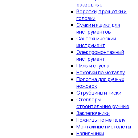
разводные
Воротки, трещотки и
головки
Сумки и ящики для
инструментов
Сантехнический
инструмент
Электромонтажный
инструмент
Пилы и стусла
Ножовки по металлу
Полотна для ручных
ножовок
Струбцины и тиски
Степлеры
строительные ручные
Заклепочники
Ножницы по металлу
Монтажные пистолеты
Напильники