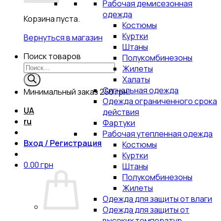
Рабочая демисезонная
одежда
Корзина пуста.
Костюмы
Куртки
Вернуться в магазин
Штаны
Поиск товаров
Полукомбинезоны
Жилеты
Халаты
Сигнальная одежда
Минимальный заказ
250 грн.
Одежда ограниченного срока
UA
действия
ru
Фартуки
Рабочая утепленная одежда
Вход / Регистрация
Костюмы
Куртки
0.00
грн
Штаны
Полукомбинезоны
Жилеты
Одежда для защиты от влаги
Одежда для защиты от
высоких температур