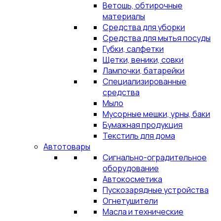
Ветошь, обтирочные
материалы
Средства для уборки
Средства для мытья посуды
Губки, салфетки
Щетки, веники, совки
Лампочки, батарейки
Специализированные
средства
Мыло
Мусорные мешки, урны, баки
Бумажная продукция
Текстиль для дома
Автотовары
Сигнально-оградительное
оборудование
Автокосметика
Пускозарядные устройства
Огнетушители
Масла и технические