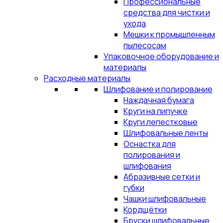
Профессиональные
средства для чистки и
ухода
Мешки к промышленным
пылесосам
Упаковочное оборудование и
материалы
Расходные материалы
Шлифование и полирование
Наждачная бумага
Круги на липучке
Круги лепестковые
Шлифовальные ленты
Оснастка для
полирования и
шлифования
Абразивные сетки и
губки
Чашки шлифовальные
Кордщётки
Бруски шлифовальные