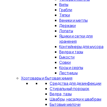
Вилы
Грабли
Тяпки
Веники и метлы
Держаки
Лопаты
Ящики и сетки для
хранения
Контейнеры для мусора
Ведра и тазы
Ёмкости
Совки
Косы и серпы
Лестницы
Хозтовары и бытовая химия
Средства для дезинфекции
Стиральный порошок
Ведра, тазы
Швабры, насадки к швабрам
Бытовые мелочи