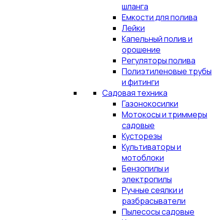
шланга
Емкости для полива
Лейки
Капельный полив и
орошение
Регуляторы полива
Полиэтиленовые трубы
и фитинги
Садовая техника
Газонокосилки
Мотокосы и триммеры
садовые
Кусторезы
Культиваторы и
мотоблоки
Бензопилы и
электропилы
Ручные сеялки и
разбрасыватели
Пылесосы садовые