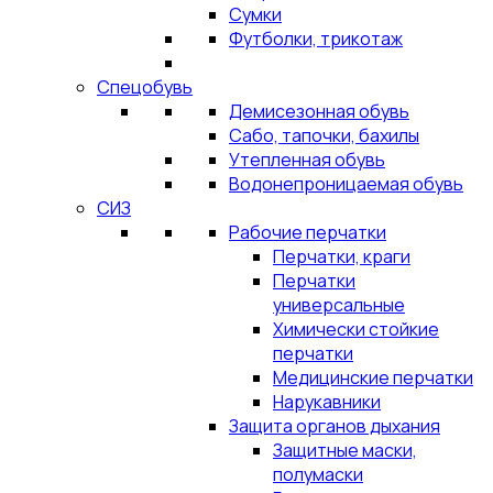
Сумки
Футболки, трикотаж
Спецобувь
Демисезонная обувь
Сабо, тапочки, бахилы
Утепленная обувь
Водонепроницаемая обувь
СИЗ
Рабочие перчатки
Перчатки, краги
Перчатки
универсальные
Химически стойкие
перчатки
Медицинские перчатки
Нарукавники
Защита органов дыхания
Защитные маски,
полумаски