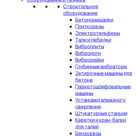
Строительное
оборудование
Бетономешалки
Плиткорезы
Электротельферы
Тали и лебедки
Виброплиты
Виброноги
Виброрейки
Глубинные вибраторы
Затирочные машины для
бетона
Паркетошлифовальные
машины
Установки алмазного
сверления
Штукатурные станции
Каретки и кран-балки
для талей
Бензорезы