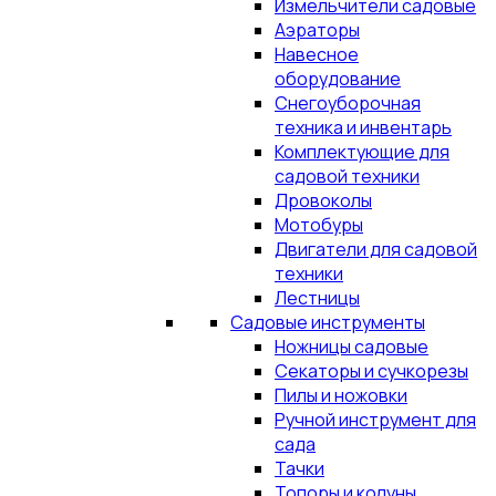
Измельчители садовые
Аэраторы
Навесное
оборудование
Снегоуборочная
техника и инвентарь
Комплектующие для
садовой техники
Дровоколы
Мотобуры
Двигатели для садовой
техники
Лестницы
Садовые инструменты
Ножницы садовые
Секаторы и сучкорезы
Пилы и ножовки
Ручной инструмент для
сада
Тачки
Топоры и колуны