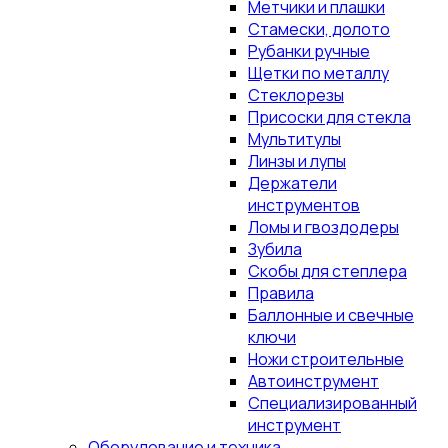
Метчики и плашки
Стамески, долото
Рубанки ручные
Щетки по металлу
Стеклорезы
Присоски для стекла
Мультитулы
Линзы и лупы
Держатели
инструментов
Ломы и гвоздодеры
Зубила
Скобы для степлера
Правила
Баллонные и свечные
ключи
Ножи строительные
Автоинструмент
Специализированный
инструмент
Оборудование и техника