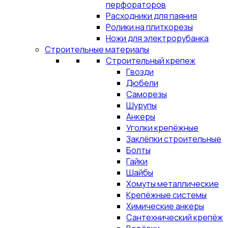
перфораторов
Расходники для паяния
Ролики на плиткорезы
Ножи для электрорубанка
Строительные материалы
Строительный крепеж
Гвозди
Дюбели
Саморезы
Шурупы
Анкеры
Уголки крепёжные
Заклёпки строительные
Болты
Гайки
Шайбы
Хомуты металлические
Крепёжные системы
Химические анкеры
Сантехнический крепёж