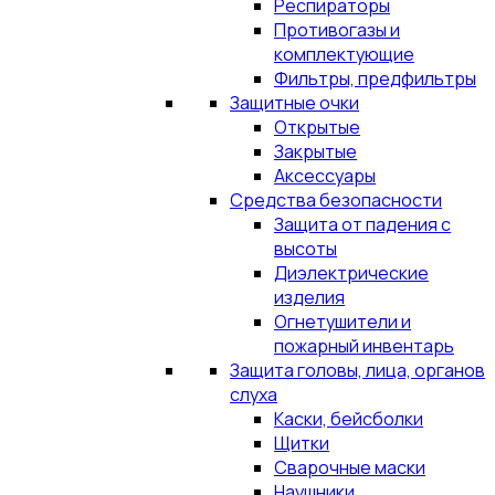
Респираторы
Противогазы и
комплектующие
Фильтры, предфильтры
Защитные очки
Открытые
Закрытые
Аксессуары
Средства безопасности
Защита от падения с
высоты
Диэлектрические
изделия
Огнетушители и
пожарный инвентарь
Защита головы, лица, органов
слуха
Каски, бейсболки
Щитки
Сварочные маски
Наушники