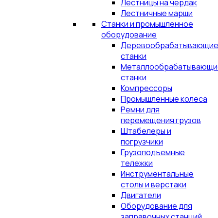
Лестницы на чердак
Лестничные марши
Станки и промышленное
оборудование
Деревообрабатывающи
станки
Металлообрабатывающи
станки
Компрессоры
Промышленные колеса
Ремни для
перемещения грузов
Штабелеры и
погрузчики
Грузоподъемные
тележки
Инструментальные
столы и верстаки
Двигатели
Оборудование для
заправочных станций