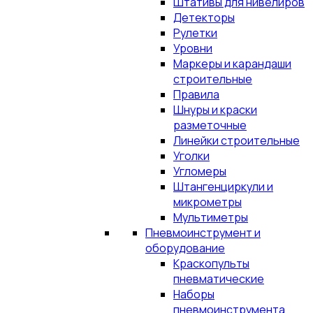
Штативы для нивелиров
Детекторы
Рулетки
Уровни
Маркеры и карандаши
строительные
Правила
Шнуры и краски
разметочные
Линейки строительные
Уголки
Угломеры
Штангенциркули и
микрометры
Мультиметры
Пневмоинструмент и
оборудование
Краскопульты
пневматические
Наборы
пневмоинструмента