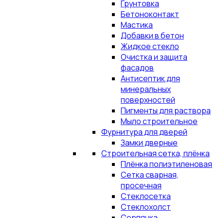
Грунтовка
Бетоноконтакт
Мастика
Добавки в бетон
Жидкое стекло
Очистка и защита
фасадов
Антисептик для
минеральных
поверхностей
Пигменты для раствора
Мыло строительное
Фурнитура для дверей
Замки дверные
Строительная сетка, плёнка
Плёнка полиэтиленовая
Сетка сварная,
просечная
Стеклосетка
Стеклохолст
Серпянка