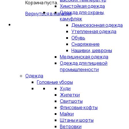
Корзина пуста.
Химстойкая одежда
Одежда для охраны,
Вернуться в магазин
камуфляж
Демисезонная одежда
Утепленная одежда
Обувь
Снаряжение
Нашивки, шевроны
Медицинская одежда
Одежда для пищевой
промышленности
Одежда
Головные уборы
Худи
Жилетки
Свитшоты
Флисовые кофты
Майки
Штаны и шорты
Ветровки