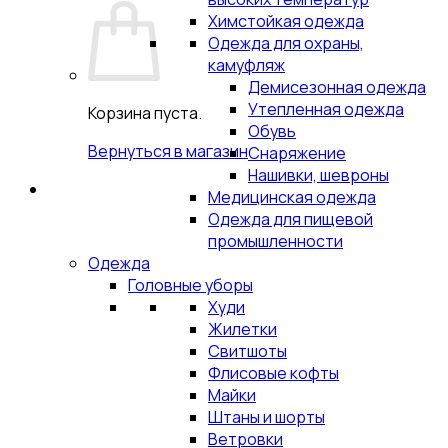
Химстойкая одежда
Одежда для охраны,
камуфляж
Демисезонная одежда
Утепленная одежда
Корзина пуста.
Обувь
Вернуться в магазин
Снаряжение
Нашивки, шевроны
Медицинская одежда
Одежда для пищевой
промышленности
Одежда
Головные уборы
Худи
Жилетки
Свитшоты
Флисовые кофты
Майки
Штаны и шорты
Ветровки