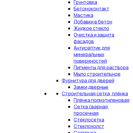
Грунтовка
Бетоноконтакт
Мастика
Добавки в бетон
Жидкое стекло
Очистка и защита
фасадов
Антисептик для
минеральных
поверхностей
Пигменты для раствора
Мыло строительное
Фурнитура для дверей
Замки дверные
Строительная сетка, плёнка
Плёнка полиэтиленовая
Сетка сварная,
просечная
Стеклосетка
Стеклохолст
Серпянка