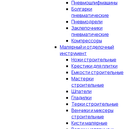
Пневмошлифмашины
Болгарки
пневматические
Пневмодрели
Заклепочники
пневматические
Компрессоры
Малярный и отделочный
инструмент
Ножи строительные
Крестики для плитки
Емкости строительные
Мастерки
строительные
Шпатели
Гладилки
Терки строительные
Венчики и миксеры
строительные
Кисти малярные