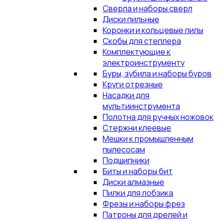
Сверла и наборы сверл
Диски пильные
Коронки и кольцевые пилы
Скобы для степлера
Комплектующие к
электроинструменту
Буры, зубила и наборы буров
Круги отрезные
Насадки для
мультиинструмента
Полотна для ручных ножовок
Стержни клеевые
Мешки к промышленным
пылесосам
Подшипники
Биты и наборы бит
Диски алмазные
Пилки для лобзика
Фрезы и наборы фрез
Патроны для дрелей и