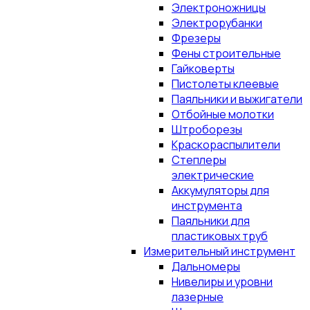
Электроножницы
Электрорубанки
Фрезеры
Фены строительные
Гайковерты
Пистолеты клеевые
Паяльники и выжигатели
Отбойные молотки
Штроборезы
Краскораспылители
Степлеры
электрические
Аккумуляторы для
инструмента
Паяльники для
пластиковых труб
Измерительный инструмент
Дальномеры
Нивелиры и уровни
лазерные