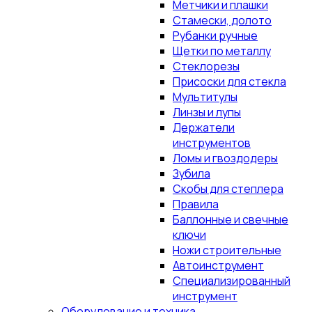
Метчики и плашки
Стамески, долото
Рубанки ручные
Щетки по металлу
Стеклорезы
Присоски для стекла
Мультитулы
Линзы и лупы
Держатели
инструментов
Ломы и гвоздодеры
Зубила
Скобы для степлера
Правила
Баллонные и свечные
ключи
Ножи строительные
Автоинструмент
Специализированный
инструмент
Оборудование и техника