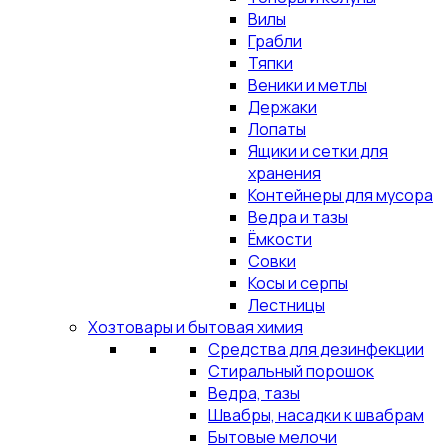
Вилы
Грабли
Тяпки
Веники и метлы
Держаки
Лопаты
Ящики и сетки для
хранения
Контейнеры для мусора
Ведра и тазы
Ёмкости
Совки
Косы и серпы
Лестницы
Хозтовары и бытовая химия
Средства для дезинфекции
Стиральный порошок
Ведра, тазы
Швабры, насадки к швабрам
Бытовые мелочи