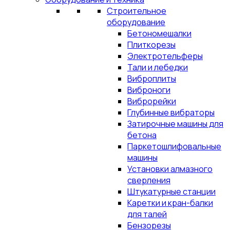
Строительное
оборудование
Бетономешалки
Плиткорезы
Электротельферы
Тали и лебедки
Виброплиты
Виброноги
Виброрейки
Глубинные вибраторы
Затирочные машины для
бетона
Паркетошлифовальные
машины
Установки алмазного
сверления
Штукатурные станции
Каретки и кран-балки
для талей
Бензорезы