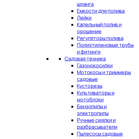
шланга
Емкости для полива
Лейки
Капельный полив и
орошение
Регуляторы полива
Полиэтиленовые трубы
и фитинги
Садовая техника
Газонокосилки
Мотокосы и триммеры
садовые
Кусторезы
Культиваторы и
мотоблоки
Бензопилы и
электропилы
Ручные сеялки и
разбрасыватели
Пылесосы садовые