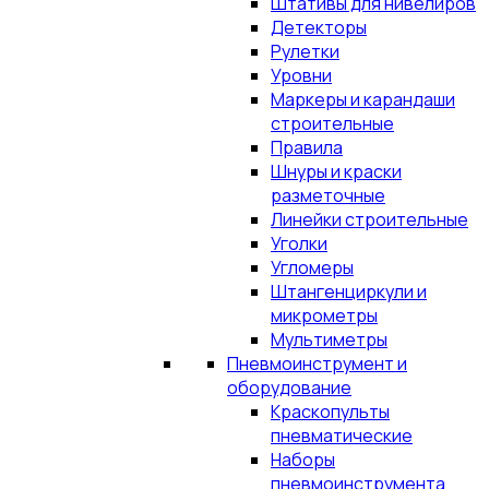
Штативы для нивелиров
Детекторы
Рулетки
Уровни
Маркеры и карандаши
строительные
Правила
Шнуры и краски
разметочные
Линейки строительные
Уголки
Угломеры
Штангенциркули и
микрометры
Мультиметры
Пневмоинструмент и
оборудование
Краскопульты
пневматические
Наборы
пневмоинструмента