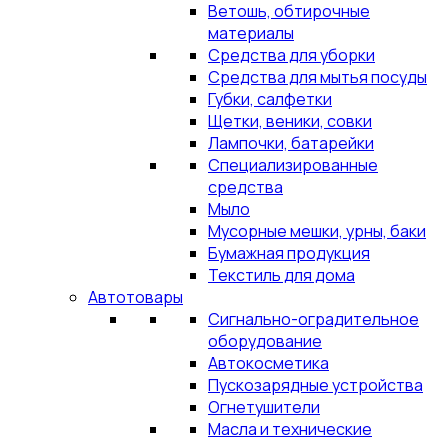
Ветошь, обтирочные
материалы
Средства для уборки
Средства для мытья посуды
Губки, салфетки
Щетки, веники, совки
Лампочки, батарейки
Специализированные
средства
Мыло
Мусорные мешки, урны, баки
Бумажная продукция
Текстиль для дома
Автотовары
Сигнально-оградительное
оборудование
Автокосметика
Пускозарядные устройства
Огнетушители
Масла и технические