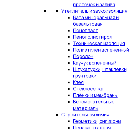
протечек и залива
Утеплитель и звукоизоляция
Вата минеральная и
базальтовая
Пенопласт
Пенополистирол
Техническая изоляция
Полиэтилен вспененный
Поролон
Каучук вспененный
Штукатурки, шпаклёвки,
грунтовки
Клея
Стеклосетка
Плёнки и мембраны
Вспомогательные
материалы
Строительная химия
Герметики, силиконы
Пена монтажная