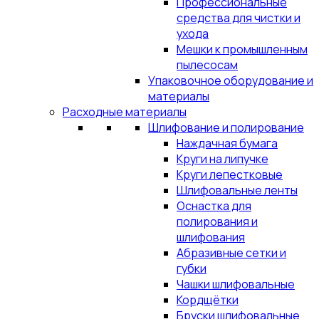
Профессиональные
средства для чистки и
ухода
Мешки к промышленным
пылесосам
Упаковочное оборудование и
материалы
Расходные материалы
Шлифование и полирование
Наждачная бумага
Круги на липучке
Круги лепестковые
Шлифовальные ленты
Оснастка для
полирования и
шлифования
Абразивные сетки и
губки
Чашки шлифовальные
Кордщётки
Бруски шлифовальные