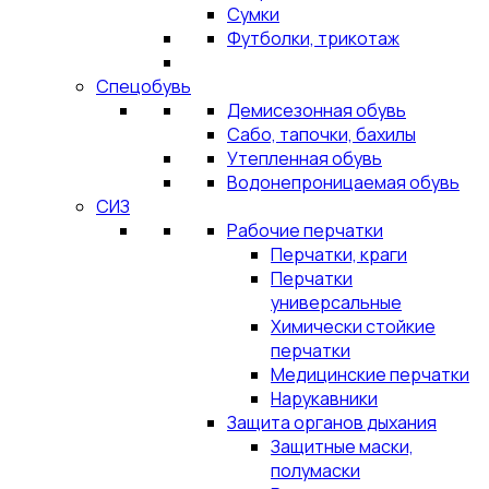
Сумки
Футболки, трикотаж
Спецобувь
Демисезонная обувь
Сабо, тапочки, бахилы
Утепленная обувь
Водонепроницаемая обувь
СИЗ
Рабочие перчатки
Перчатки, краги
Перчатки
универсальные
Химически стойкие
перчатки
Медицинские перчатки
Нарукавники
Защита органов дыхания
Защитные маски,
полумаски