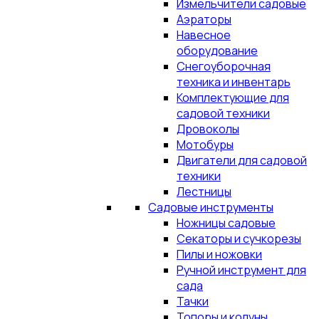
Измельчители садовые
Аэраторы
Навесное
оборудование
Снегоуборочная
техника и инвентарь
Комплектующие для
садовой техники
Дровоколы
Мотобуры
Двигатели для садовой
техники
Лестницы
Садовые инструменты
Ножницы садовые
Секаторы и сучкорезы
Пилы и ножовки
Ручной инструмент для
сада
Тачки
Топоры и колуны