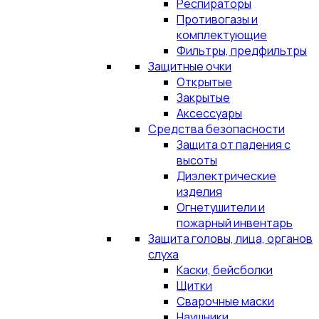
Респираторы
Противогазы и
комплектующие
Фильтры, предфильтры
Защитные очки
Открытые
Закрытые
Аксессуары
Средства безопасности
Защита от падения с
высоты
Диэлектрические
изделия
Огнетушители и
пожарный инвентарь
Защита головы, лица, органов
слуха
Каски, бейсболки
Щитки
Сварочные маски
Наушники