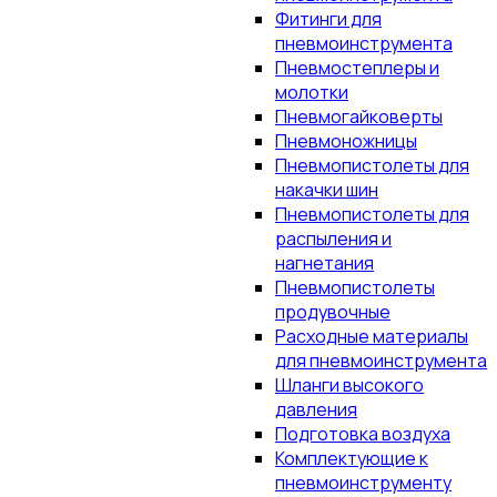
Фитинги для
пневмоинструмента
Пневмостеплеры и
молотки
Пневмогайковерты
Пневмоножницы
Пневмопистолеты для
накачки шин
Пневмопистолеты для
распыления и
нагнетания
Пневмопистолеты
продувочные
Расходные материалы
для пневмоинструмента
Шланги высокого
давления
Подготовка воздуха
Комплектующие к
пневмоинструменту