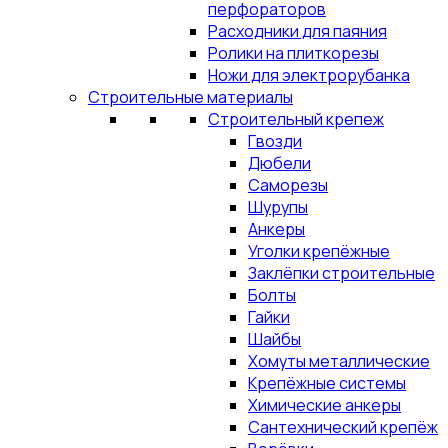
перфораторов
Расходники для паяния
Ролики на плиткорезы
Ножи для электрорубанка
Строительные материалы
Строительный крепеж
Гвозди
Дюбели
Саморезы
Шурупы
Анкеры
Уголки крепёжные
Заклёпки строительные
Болты
Гайки
Шайбы
Хомуты металлические
Крепёжные системы
Химические анкеры
Сантехнический крепёж