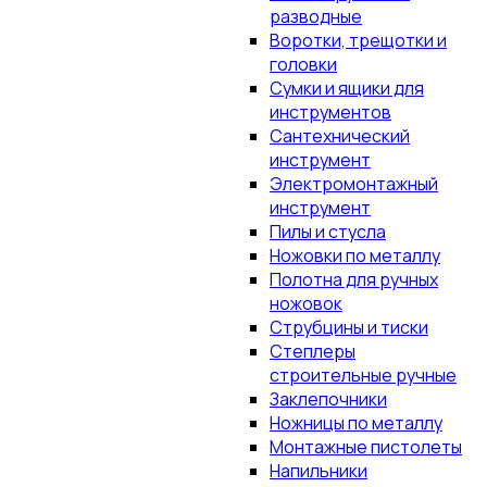
разводные
Воротки, трещотки и
головки
Сумки и ящики для
инструментов
Сантехнический
инструмент
Электромонтажный
инструмент
Пилы и стусла
Ножовки по металлу
Полотна для ручных
ножовок
Струбцины и тиски
Степлеры
строительные ручные
Заклепочники
Ножницы по металлу
Монтажные пистолеты
Напильники