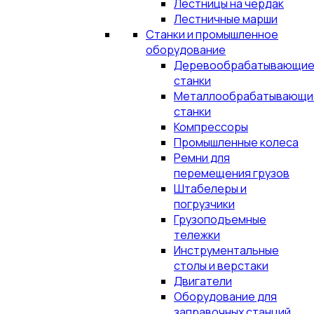
Лестницы на чердак
Лестничные марши
Станки и промышленное
оборудование
Деревообрабатывающи
станки
Металлообрабатывающи
станки
Компрессоры
Промышленные колеса
Ремни для
перемещения грузов
Штабелеры и
погрузчики
Грузоподъемные
тележки
Инструментальные
столы и верстаки
Двигатели
Оборудование для
заправочных станций