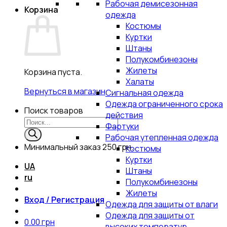
Рабочая демисезонная
Корзина
одежда
Костюмы
Куртки
Штаны
Полукомбинезоны
Жилеты
Корзина пуста.
Халаты
Вернуться в магазин
Сигнальная одежда
Одежда ограниченного срока
Поиск товаров
действия
Фартуки
Рабочая утепленная одежда
Минимальный заказ
250 грн.
Костюмы
Куртки
UA
Штаны
ru
Полукомбинезоны
Жилеты
Вход / Регистрация
Одежда для защиты от влаги
Одежда для защиты от
0.00
грн
высоких температур