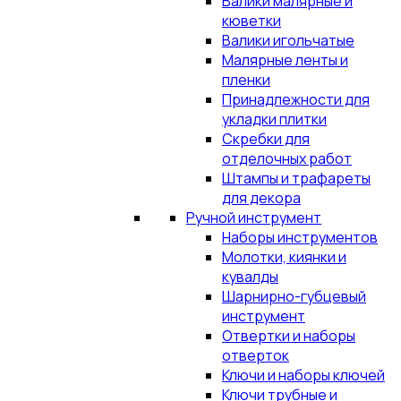
Валики малярные и
кюветки
Валики игольчатые
Малярные ленты и
пленки
Принадлежности для
укладки плитки
Скребки для
отделочных работ
Штампы и трафареты
для декора
Ручной инструмент
Наборы инструментов
Молотки, киянки и
кувалды
Шарнирно-губцевый
инструмент
Отвертки и наборы
отверток
Ключи и наборы ключей
Ключи трубные и