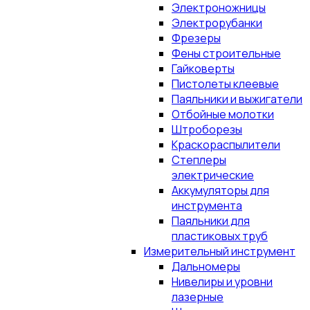
Электроножницы
Электрорубанки
Фрезеры
Фены строительные
Гайковерты
Пистолеты клеевые
Паяльники и выжигатели
Отбойные молотки
Штроборезы
Краскораспылители
Степлеры
электрические
Аккумуляторы для
инструмента
Паяльники для
пластиковых труб
Измерительный инструмент
Дальномеры
Нивелиры и уровни
лазерные