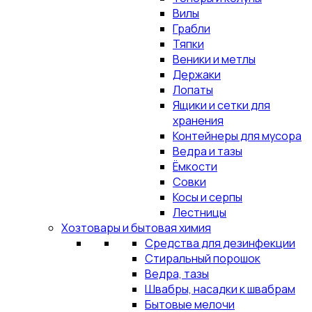
Вилы
Грабли
Тяпки
Веники и метлы
Держаки
Лопаты
Ящики и сетки для
хранения
Контейнеры для мусора
Ведра и тазы
Ёмкости
Совки
Косы и серпы
Лестницы
Хозтовары и бытовая химия
Средства для дезинфекции
Стиральный порошок
Ведра, тазы
Швабры, насадки к швабрам
Бытовые мелочи