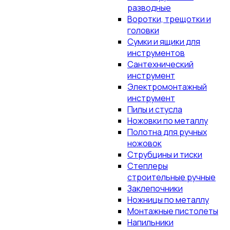
разводные
Воротки, трещотки и
головки
Сумки и ящики для
инструментов
Сантехнический
инструмент
Электромонтажный
инструмент
Пилы и стусла
Ножовки по металлу
Полотна для ручных
ножовок
Струбцины и тиски
Степлеры
строительные ручные
Заклепочники
Ножницы по металлу
Монтажные пистолеты
Напильники