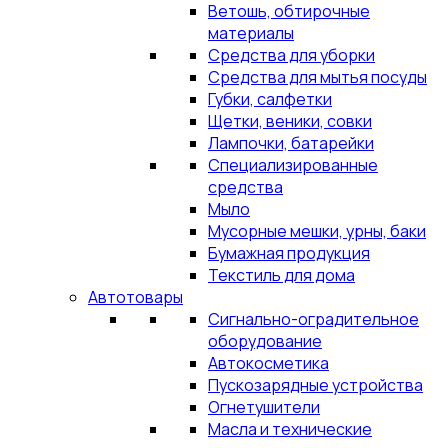
Ветошь, обтирочные
материалы
Средства для уборки
Средства для мытья посуды
Губки, салфетки
Щетки, веники, совки
Лампочки, батарейки
Специализированные
средства
Мыло
Мусорные мешки, урны, баки
Бумажная продукция
Текстиль для дома
Автотовары
Сигнально-оградительное
оборудование
Автокосметика
Пускозарядные устройства
Огнетушители
Масла и технические