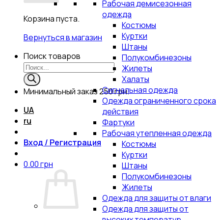
Рабочая демисезонная
одежда
Корзина пуста.
Костюмы
Куртки
Вернуться в магазин
Штаны
Поиск товаров
Полукомбинезоны
Жилеты
Халаты
Сигнальная одежда
Минимальный заказ
250 грн.
Одежда ограниченного срока
UA
действия
ru
Фартуки
Рабочая утепленная одежда
Вход / Регистрация
Костюмы
Куртки
0.00
грн
Штаны
Полукомбинезоны
Жилеты
Одежда для защиты от влаги
Одежда для защиты от
высоких температур