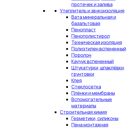
протечек и залива
Утеплитель и звукоизоляция
Вата минеральная и
базальтовая
Пенопласт
Пенополистирол
Техническая изоляция
Полиэтилен вспененный
Поролон
Каучук вспененный
Штукатурки, шпаклёвки,
грунтовки
Клея
Стеклосетка
Плёнки и мембраны
Вспомогательные
материалы
Строительная химия
Герметики, силиконы
Пена монтажная