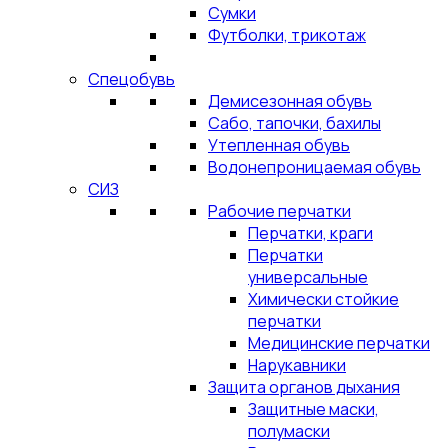
Сумки
Футболки, трикотаж
Спецобувь
Демисезонная обувь
Сабо, тапочки, бахилы
Утепленная обувь
Водонепроницаемая обувь
СИЗ
Рабочие перчатки
Перчатки, краги
Перчатки
универсальные
Химически стойкие
перчатки
Медицинские перчатки
Нарукавники
Защита органов дыхания
Защитные маски,
полумаски