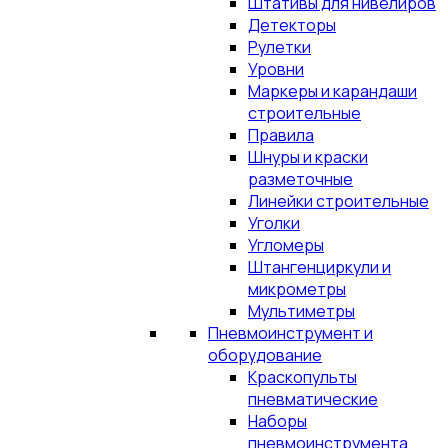
Штативы для нивелиров
Детекторы
Рулетки
Уровни
Маркеры и карандаши
строительные
Правила
Шнуры и краски
разметочные
Линейки строительные
Уголки
Угломеры
Штангенциркули и
микрометры
Мультиметры
Пневмоинструмент и
оборудование
Краскопульты
пневматические
Наборы
пневмоинструмента