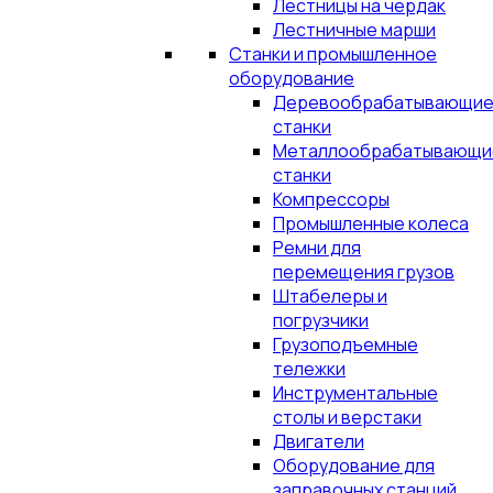
Лестницы на чердак
Лестничные марши
Станки и промышленное
оборудование
Деревообрабатывающи
станки
Металлообрабатывающи
станки
Компрессоры
Промышленные колеса
Ремни для
перемещения грузов
Штабелеры и
погрузчики
Грузоподъемные
тележки
Инструментальные
столы и верстаки
Двигатели
Оборудование для
заправочных станций