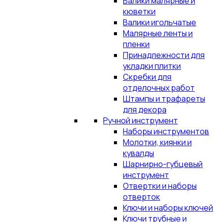
Валики малярные и
кюветки
Валики игольчатые
Малярные ленты и
пленки
Принадлежности для
укладки плитки
Скребки для
отделочных работ
Штампы и трафареты
для декора
Ручной инструмент
Наборы инструментов
Молотки, киянки и
кувалды
Шарнирно-губцевый
инструмент
Отвертки и наборы
отверток
Ключи и наборы ключей
Ключи трубные и