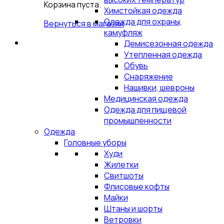
Корзина пуста.
Химстойкая одежда
Одежда для охраны,
Вернуться в магазин
камуфляж
Демисезонная одежда
Утепленная одежда
Обувь
Снаряжение
Нашивки, шевроны
Медицинская одежда
Одежда для пищевой
промышленности
Одежда
Головные уборы
Худи
Жилетки
Свитшоты
Флисовые кофты
Майки
Штаны и шорты
Ветровки