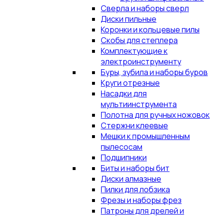
Сверла и наборы сверл
Диски пильные
Коронки и кольцевые пилы
Скобы для степлера
Комплектующие к
электроинструменту
Буры, зубила и наборы буров
Круги отрезные
Насадки для
мультиинструмента
Полотна для ручных ножовок
Стержни клеевые
Мешки к промышленным
пылесосам
Подшипники
Биты и наборы бит
Диски алмазные
Пилки для лобзика
Фрезы и наборы фрез
Патроны для дрелей и