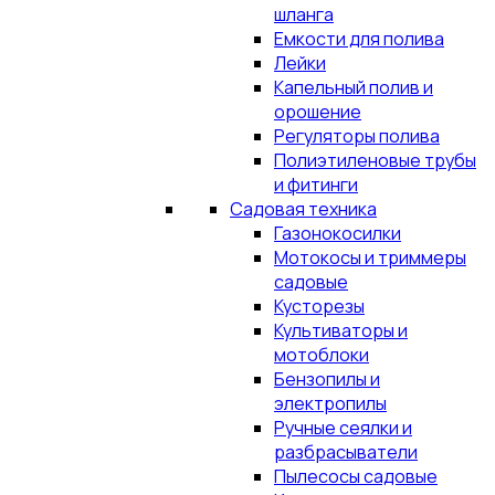
шланга
Емкости для полива
Лейки
Капельный полив и
орошение
Регуляторы полива
Полиэтиленовые трубы
и фитинги
Садовая техника
Газонокосилки
Мотокосы и триммеры
садовые
Кусторезы
Культиваторы и
мотоблоки
Бензопилы и
электропилы
Ручные сеялки и
разбрасыватели
Пылесосы садовые