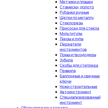
Метчики и плашки
Стамески, долото
Рубанки ручные
Щетки по металлу
Стеклорезы
Присоски для стекла
Мультитулы
Линзы и лупы
Держатели
инструментов
Ломы и гвоздодеры
Зубила
Скобы для степлера
Правила
Баллонные и свечные
ключи
Ножи строительные
Автоинструмент
Специализированный
инструмент
Оборудование и техника