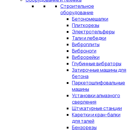
Строительное
оборудование
Бетономешалки
Плиткорезы
Электротельферы
Тали и лебедки
Виброплиты
Виброноги
Виброрейки
Глубинные вибраторы
Затирочные машины для
бетона
Паркетошлифовальные
машины
Установки алмазного
сверления
Штукатурные станции
Каретки и кран-балки
для талей
Бензорезы