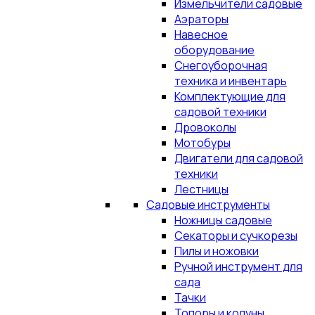
Измельчители садовые
Аэраторы
Навесное
оборудование
Снегоуборочная
техника и инвентарь
Комплектующие для
садовой техники
Дровоколы
Мотобуры
Двигатели для садовой
техники
Лестницы
Садовые инструменты
Ножницы садовые
Секаторы и сучкорезы
Пилы и ножовки
Ручной инструмент для
сада
Тачки
Топоры и колуны