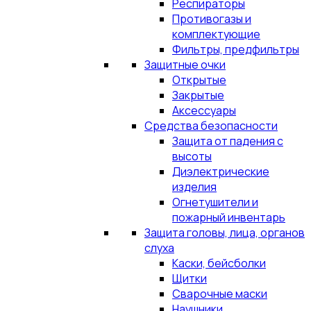
Респираторы
Противогазы и
комплектующие
Фильтры, предфильтры
Защитные очки
Открытые
Закрытые
Аксессуары
Средства безопасности
Защита от падения с
высоты
Диэлектрические
изделия
Огнетушители и
пожарный инвентарь
Защита головы, лица, органов
слуха
Каски, бейсболки
Щитки
Сварочные маски
Наушники