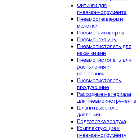
Фитинги для
пневмоинструмента
Пневмостеплеры и
молотки
Пневмогайковерты
Пневмоножницы
Пневмопистолеты для
накачки шин
Пневмопистолеты для
распыления и
нагнетания
Пневмопистолеты
продувочные
Расходные материалы
для пневмоинструмента
Шланги высокого
давления
Подготовка воздуха
Комплектующие к
пневмоинструменту