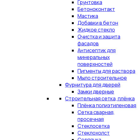
Грунтовка
Бетоноконтакт
Мастика
Добавки в бетон
Жидкое стекло
Очистка и защита
фасадов
Антисептик для
минеральных
поверхностей
Пигменты для раствора
Мыло строительное
Фурнитура для дверей
Замки дверные
Строительная сетка, плёнка
Плёнка полиэтиленовая
Сетка сварная,
просечная
Стеклосетка
Стеклохолст
Серпянка