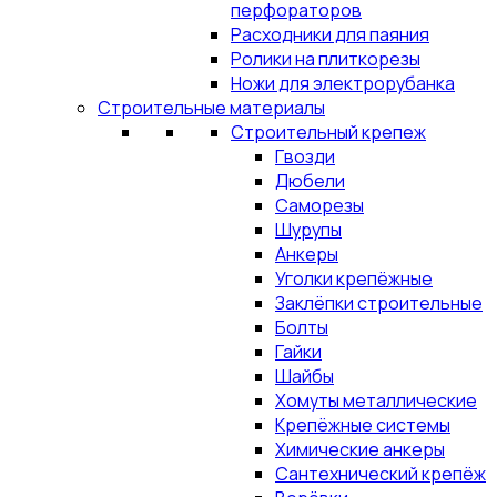
перфораторов
Расходники для паяния
Ролики на плиткорезы
Ножи для электрорубанка
Строительные материалы
Строительный крепеж
Гвозди
Дюбели
Саморезы
Шурупы
Анкеры
Уголки крепёжные
Заклёпки строительные
Болты
Гайки
Шайбы
Хомуты металлические
Крепёжные системы
Химические анкеры
Сантехнический крепёж