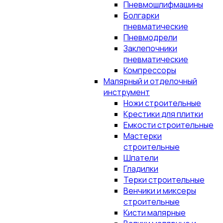
Пневмошлифмашины
Болгарки
пневматические
Пневмодрели
Заклепочники
пневматические
Компрессоры
Малярный и отделочный
инструмент
Ножи строительные
Крестики для плитки
Емкости строительные
Мастерки
строительные
Шпатели
Гладилки
Терки строительные
Венчики и миксеры
строительные
Кисти малярные