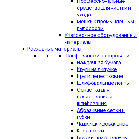
Профессиональные
средства для чистки и
ухода
Мешки к промышленным
пылесосам
Упаковочное оборудование и
материалы
Расходные материалы
Шлифование и полирование
Наждачная бумага
Круги на липучке
Круги лепестковые
Шлифовальные ленты
Оснастка для
полирования и
шлифования
Абразивные сетки и
губки
Чашки шлифовальные
Кордщётки
Бруски шлифовальные