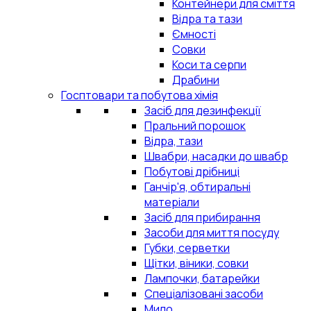
Контейнери для сміття
Відра та тази
Ємності
Совки
Коси та серпи
Драбини
Госптовари та побутова хімія
Засіб для дезинфекції
Пральний порошок
Відра, тази
Швабри, насадки до швабр
Побутові дрібниці
Ганчір'я, обтиральні
матеріали
Засіб для прибирання
Засоби для миття посуду
Губки, серветки
Щітки, віники, совки
Лампочки, батарейки
Спеціалізовані засоби
Мило