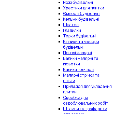
Ножі будівельні
Хрестики для плитки
Ємності будівельні
Кельми будівельні
Шпателі
Гладилки
Терки будівельні
Вінчики та міксери
будівельні
Пензлі малярні
Валики малярні та
кюветки
Валики голчасті
Малярні стрічки та
плівки
Приладдя для укладання
плитки
Скребки для
оздоблювальних робіт
Штампи та трафарети