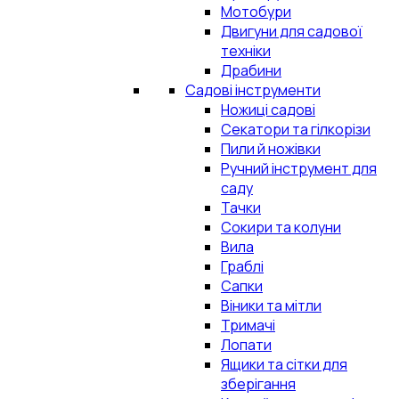
Мотобури
Двигуни для садової
техніки
Драбини
Садові інструменти
Ножиці садові
Секатори та гілкорізи
Пили й ножівки
Ручний інструмент для
саду
Тачки
Сокири та колуни
Вила
Граблі
Сапки
Віники та мітли
Тримачі
Лопати
Ящики та сітки для
зберігання