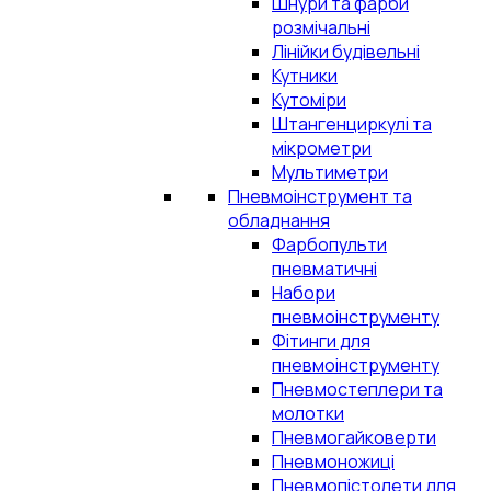
Шнури та фарби
розмічальні
Лінійки будівельні
Кутники
Кутоміри
Штангенциркулі та
мікрометри
Мультиметри
Пневмоінструмент та
обладнання
Фарбопульти
пневматичні
Набори
пневмоінструменту
Фітинги для
пневмоінструменту
Пневмостеплери та
молотки
Пневмогайковерти
Пневмоножиці
Пневмопістолети для