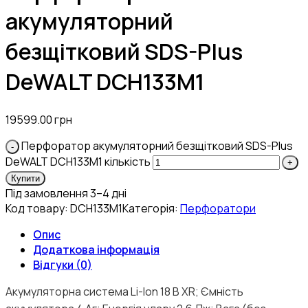
акумуляторний
безщітковий SDS-Plus
DeWALT DCH133M1
19599.00
грн
Перфоратор акумуляторний безщітковий SDS-Plus
DeWALT DCH133M1 кількість
Купити
Під замовлення 3–4 дні
Код товару:
DCH133M1
Категорія:
Перфоратори
Опис
Додаткова інформація
Відгуки (0)
Акумуляторна система Li-Ion 18 В XR; Ємність