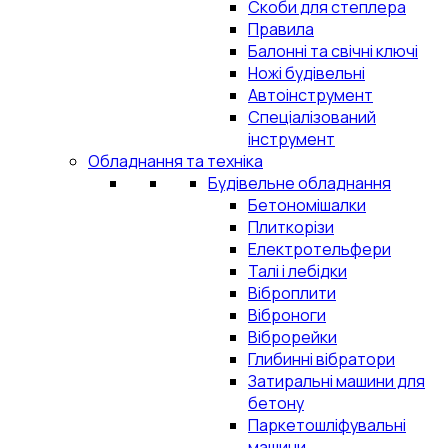
Скоби для степлера
Правила
Балонні та свічні ключі
Ножі будівельні
Автоінструмент
Спеціалізований
інструмент
Обладнання та техніка
Будівельне обладнання
Бетономішалки
Плиткорізи
Електротельфери
Талі і лебідки
Віброплити
Віброноги
Віброрейки
Глибинні вібратори
Затиральні машини для
бетону
Паркетошліфувальні
машини