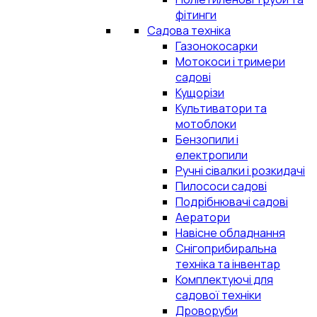
фітинги
Садова техніка
Газонокосарки
Мотокоси і тримери
садові
Кущорізи
Культиватори та
мотоблоки
Бензопили і
електропили
Ручні сівалки і розкидачі
Пилососи садові
Подрібнювачі садові
Аератори
Навісне обладнання
Снігоприбиральна
техніка та інвентар
Комплектуючі для
садової техніки
Дроворуби