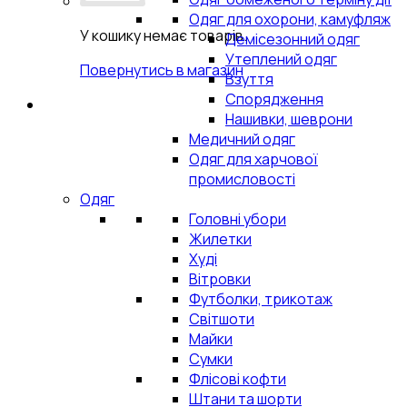
Одяг для охорони, камуфляж
У кошику немає товарів.
Демісезонний одяг
Утеплений одяг
Повернутись в магазин
Взуття
Спорядження
Нашивки, шеврони
Медичний одяг
Одяг для харчової
промисловості
Одяг
Головні убори
Жилетки
Худі
Вітровки
Футболки, трикотаж
Світшоти
Майки
Сумки
Флісові кофти
Штани та шорти