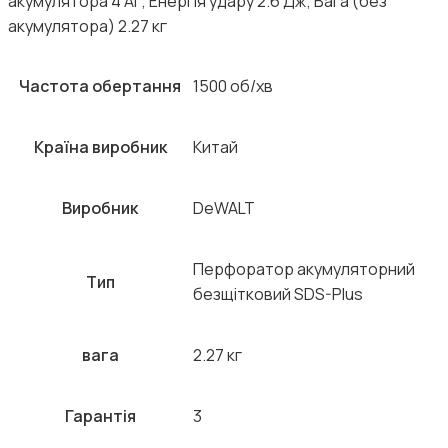
акумулятора 4 Аг; Енергія удару 2.6 Дж; Вага (без
акумулятора) 2.27 кг
Частота обертання
1500 об/хв
Країна виробник
Китай
Виробник
DeWALT
Перфоратор акумуляторний
Тип
безщітковий SDS-Plus
вага
2.27 кг
Гарантія
3