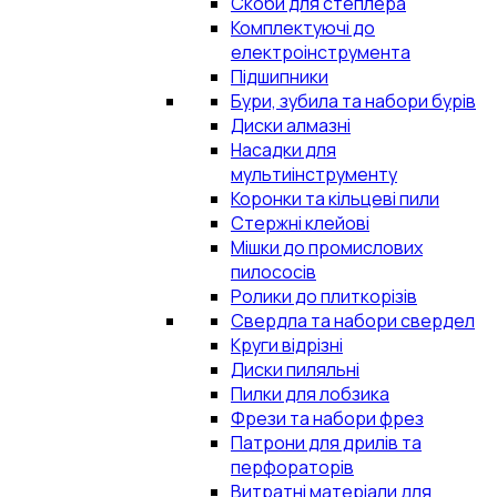
Скоби для степлера
Комплектуючі до
електроінструмента
Підшипники
Бури, зубила та набори бурів
Диски алмазні
Насадки для
мультиінструменту
Коронки та кільцеві пили
Стержні клейові
Мішки до промислових
пилососів
Ролики до плиткорізів
Свердла та набори свердел
Круги відрізні
Диски пиляльні
Пилки для лобзика
Фрези та набори фрез
Патрони для дрилів та
перфораторів
Витратні матеріали для