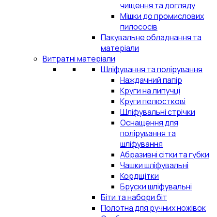
чищення та догляду
Мішки до промислових
пилососів
Пакувальне обладнання та
матеріали
Витратні матеріали
Шліфування та полірування
Наждачний папір
Круги на липучці
Круги пелюсткові
Шліфувальні стрічки
Оснащення для
полірування та
шліфування
Абразивні сітки та губки
Чашки шліфувальні
Кордщітки
Бруски шліфувальні
Біти та набори біт
Полотна для ручних ножівок