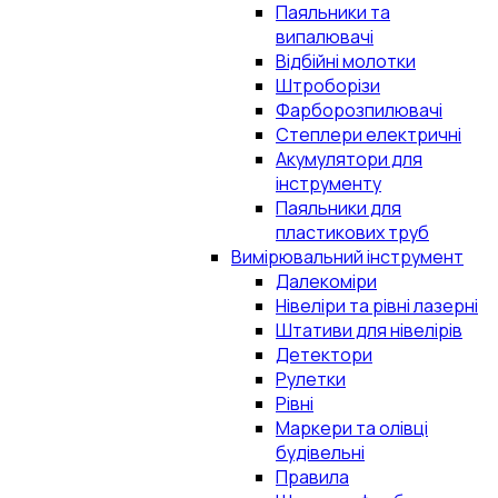
Паяльники та
випалювачі
Відбійні молотки
Штроборізи
Фарборозпилювачі
Степлери електричні
Акумулятори для
інструменту
Паяльники для
пластикових труб
Вимірювальний інструмент
Далекоміри
Нівеліри та рівні лазерні
Штативи для нівелірів
Детектори
Рулетки
Рівні
Маркери та олівці
будівельні
Правила