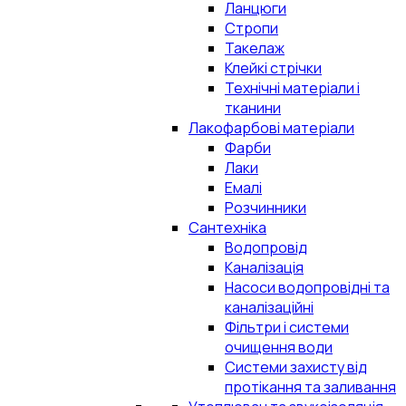
Ланцюги
Стропи
Такелаж
Клейкі стрічки
Технічні матеріали і
тканини
Лакофарбові матеріали
Фарби
Лаки
Емалі
Розчинники
Сантехніка
Водопровід
Каналізація
Насоси водопровідні та
каналізаційні
Фільтри і системи
очищення води
Системи захисту від
протікання та заливання