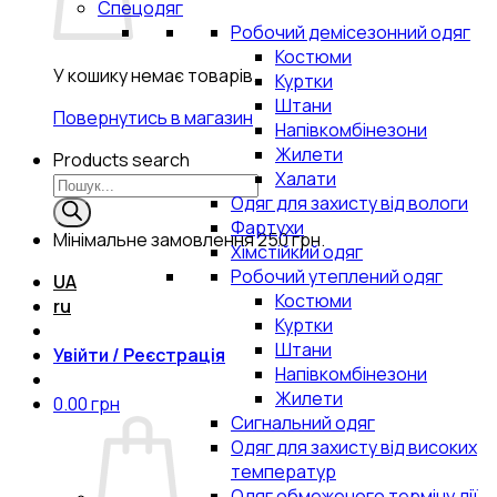
Спецодяг
Робочий демісезонний одяг
Костюми
У кошику немає товарів.
Куртки
Штани
Повернутись в магазин
Напівкомбінезони
Жилети
Products search
Халати
Одяг для захисту від вологи
Фартухи
Мінімальне замовлення
250 грн.
Хімстійкий одяг
Робочий утеплений одяг
UA
Костюми
ru
Куртки
Штани
Увійти / Реєстрація
Напівкомбінезони
Жилети
0.00
грн
Сигнальний одяг
Одяг для захисту від високих
температур
Одяг обмеженого терміну дії