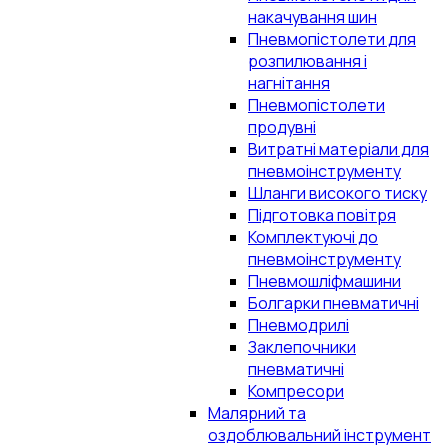
накачування шин
Пневмопістолети для
розпилювання і
нагнітання
Пневмопістолети
продувні
Витратні матеріали для
пневмоінструменту
Шланги високого тиску
Підготовка повітря
Комплектуючі до
пневмоінструменту
Пневмошліфмашини
Болгарки пневматичні
Пневмодрилі
Заклепочники
пневматичні
Компресори
Малярний та
оздоблювальний інструмент