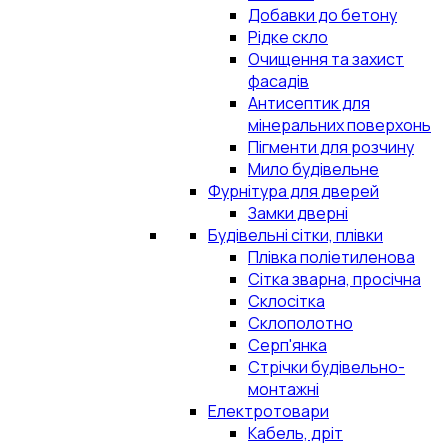
Добавки до бетону
Рідке скло
Очищення та захист
фасадів
Антисептик для
мінеральних поверхонь
Пігменти для розчину
Мило будівельне
Фурнітура для дверей
Замки дверні
Будівельні сітки, плівки
Плівка поліетиленова
Сітка зварна, просічна
Склосітка
Склополотно
Серп'янка
Стрічки будівельно-
монтажні
Електротовари
Кабель, дріт