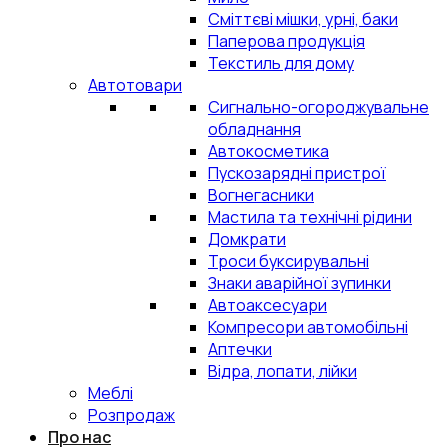
Сміттєві мішки, урні, баки
Паперова продукція
Текстиль для дому
Автотовари
Сигнально-огороджувальне
обладнання
Автокосметика
Пускозарядні пристрої
Вогнегасники
Мастила та технічні рідини
Домкрати
Троси буксирувальні
Знаки аварійної зупинки
Автоаксесуари
Компресори автомобільні
Аптечки
Відра, лопати, лійки
Меблі
Розпродаж
Про нас