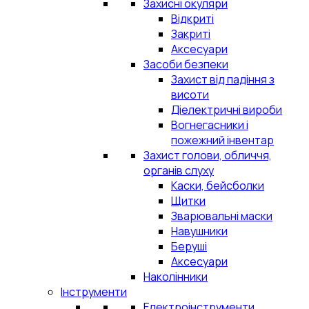
Захисні окуляри
Відкриті
Закриті
Аксесуари
Засоби безпеки
Захист від падіння з
висоти
Діелектричні вироби
Вогнегасники і
пожежний інвентар
Захист голови, обличчя,
органів слуху
Каски, бейсболки
Щитки
Зварювальні маски
Навушники
Беруші
Аксесуари
Наколінники
Інструменти
Електроінструменти