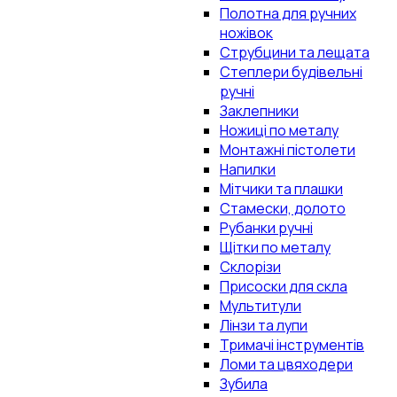
Полотна для ручних
ножівок
Струбцини та лещата
Степлери будівельні
ручні
Заклепники
Ножиці по металу
Монтажні пістолети
Напилки
Мітчики та плашки
Стамески, долото
Рубанки ручні
Щітки по металу
Склорізи
Присоски для скла
Мультитули
Лінзи та лупи
Тримачі інструментів
Ломи та цвяходери
Зубила