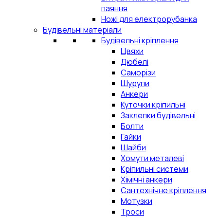
паяння
Ножі для електрорубанка
Будівельні матеріали
Будівельні кріплення
Цвяхи
Дюбелі
Саморізи
Шурупи
Анкери
Куточки кріпильні
Заклепки будівельні
Болти
Гайки
Шайби
Хомути металеві
Кріпильні системи
Хімічні анкери
Сантехнічне кріплення
Мотузки
Троси