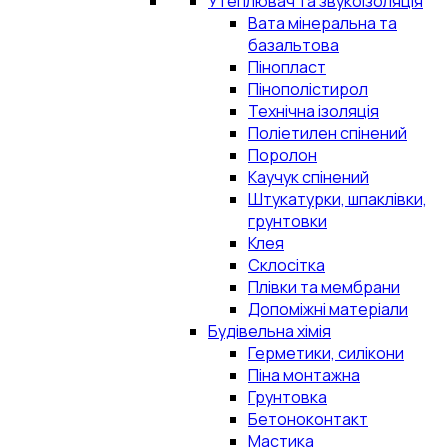
Утеплювач та звукоізоляція
Вата мінеральна та
базальтова
Пінопласт
Пінополістирол
Технічна ізоляція
Поліетилен спінений
Поролон
Каучук спінений
Штукатурки, шпаклівки,
грунтовки
Клея
Склосітка
Плівки та мембрани
Допоміжні матеріали
Будівельна хімія
Герметики, силікони
Піна монтажна
Грунтовка
Бетоноконтакт
Мастика