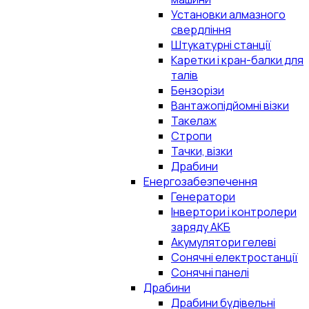
Установки алмазного
свердління
Штукатурні станції
Каретки і кран-балки для
талів
Бензорізи
Вантажопідйомні візки
Такелаж
Стропи
Тачки, візки
Драбини
Енергозабезпечення
Генератори
Інвертори і контролери
заряду АКБ
Акумулятори гелеві
Сонячні електростанції
Сонячні панелі
Драбини
Драбини будівельні