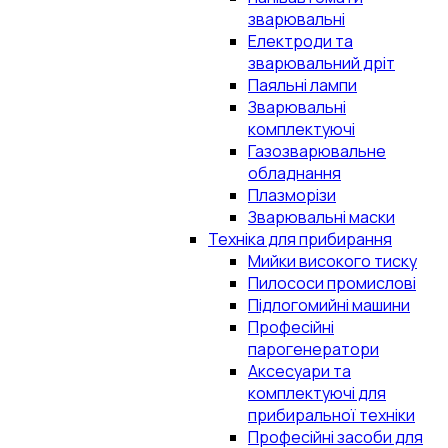
зварювальні
Електроди та
зварювальний дріт
Паяльні лампи
Зварювальні
комплектуючі
Газозварювальне
обладнання
Плазморізи
Зварювальні маски
Техніка для прибирання
Мийки високого тиску
Пилососи промислові
Підлогомийні машини
Професійні
парогенератори
Аксесуари та
комплектуючі для
прибиральної техніки
Професійні засоби для