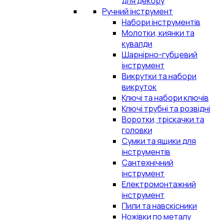
для декору
Ручний інструмент
Набори інструментів
Молотки, киянки та
кувалди
Шарнірно-губцевий
інструмент
Викрутки та набори
викруток
Ключі та набори ключів
Ключі трубні та розвідні
Воротки, тріскачки та
головки
Сумки та ящики для
інструментів
Сантехнічний
інструмент
Електромонтажний
інструмент
Пили та навскісники
Ножівки по металу