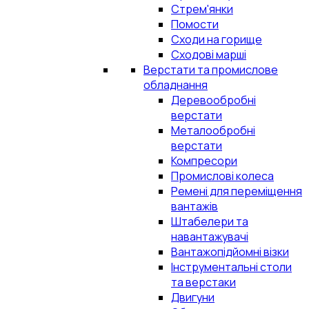
Стрем'янки
Помости
Сходи на горище
Сходові марші
Верстати та промислове
обладнання
Деревообробні
верстати
Металообробні
верстати
Компресори
Промислові колеса
Ремені для переміщення
вантажів
Штабелери та
навантажувачі
Вантажопідйомні візки
Інструментальні столи
та верстаки
Двигуни