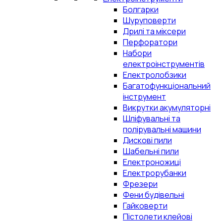
Болгарки
Шуруповерти
Дрилі та міксери
Перфоратори
Набори
електроінструментів
Електролобзики
Багатофункціональний
інструмент
Викрутки акумуляторні
Шліфувальні та
полірувальні машини
Дискові пили
Шабельні пили
Електроножиці
Електрорубанки
Фрезери
Фени будівельні
Гайковерти
Пістолети клейові