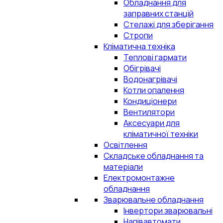
Обладнання для
заправних станцій
Стелажі для зберігання
Стропи
Кліматична техніка
Теплові гармати
Обігрівачі
Водонагрівачі
Котли опалення
Кондиціонери
Вентилятори
Аксесуари для
кліматичної техніки
Освітлення
Складське обладнання та
матеріали
Електромонтажне
обладнання
Зварювальне обладнання
Інвертори зварювальні
Напівавтомати