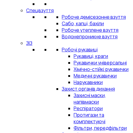
Спецвзуття
Робоче демісезонне взуття
Сабо, капці, бахіли
Робоче утеплене взуття
Водонепроникне взуття
ЗІЗ
Робочі рукавиці
Рукавиці, краги
Рукавички універсальні
Хімічно-стійкі рукавички
Медичні рукавички
Нарукавники
Захист органів дихання
Захисні маски,
напівмаски
Респіратори
Протигази та
комплектуючі
Фільтри, передфільтри