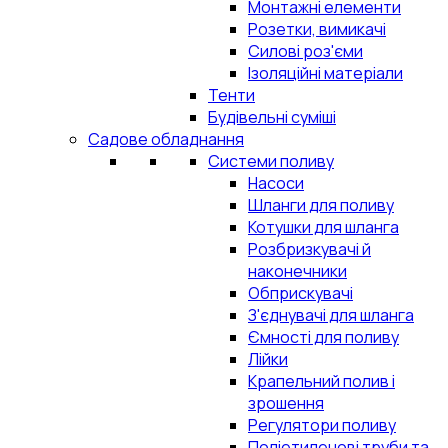
Монтажні елементи
Розетки, вимикачі
Силові роз'єми
Ізоляційні матеріали
Тенти
Будівельні суміші
Садове обладнання
Системи поливу
Насоси
Шланги для поливу
Котушки для шланга
Розбризкувачі й
наконечники
Обприскувачі
З'єднувачі для шланга
Ємності для поливу
Лійки
Крапельний полив і
зрошення
Регулятори поливу
Поліетиленові труби та