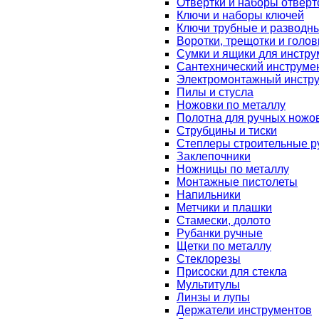
Отвертки и наборы отверт
Ключи и наборы ключей
Ключи трубные и разводн
Воротки, трещотки и голов
Сумки и ящики для инстру
Сантехнический инструме
Электромонтажный инстр
Пилы и стусла
Ножовки по металлу
Полотна для ручных ножо
Струбцины и тиски
Степлеры строительные р
Заклепочники
Ножницы по металлу
Монтажные пистолеты
Напильники
Метчики и плашки
Стамески, долото
Рубанки ручные
Щетки по металлу
Стеклорезы
Присоски для стекла
Мультитулы
Линзы и лупы
Держатели инструментов