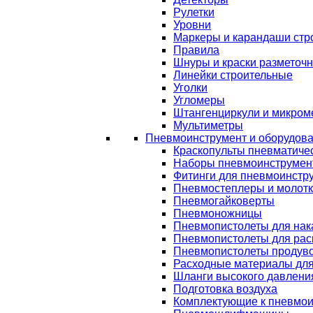
Рулетки
Уровни
Маркеры и карандаши стр
Правила
Шнуры и краски разметоч
Линейки строительные
Уголки
Угломеры
Штангенциркули и микром
Мультиметры
Пневмоинструмент и оборудов
Краскопульты пневматиче
Наборы пневмоинструмен
Фитинги для пневмоинстр
Пневмостеплеры и молот
Пневмогайковерты
Пневмоножницы
Пневмопистолеты для нак
Пневмопистолеты для рас
Пневмопистолеты продув
Расходные материалы дл
Шланги высокого давлени
Подготовка воздуха
Комплектующие к пневмои