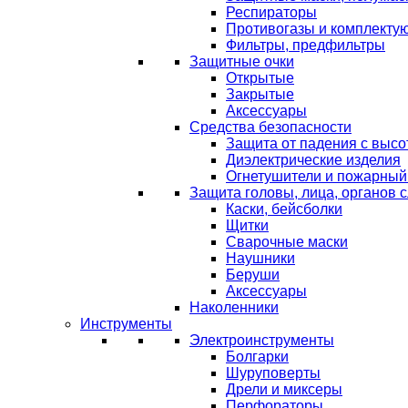
Респираторы
Противогазы и комплекту
Фильтры, предфильтры
Защитные очки
Открытые
Закрытые
Аксессуары
Средства безопасности
Защита от падения с выс
Диэлектрические изделия
Огнетушители и пожарный
Защита головы, лица, органов 
Каски, бейсболки
Щитки
Сварочные маски
Наушники
Беруши
Аксессуары
Наколенники
Инструменты
Электроинструменты
Болгарки
Шуруповерты
Дрели и миксеры
Перфораторы