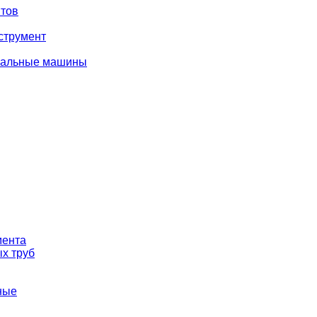
тов
струмент
вальные машины
мента
х труб
ные