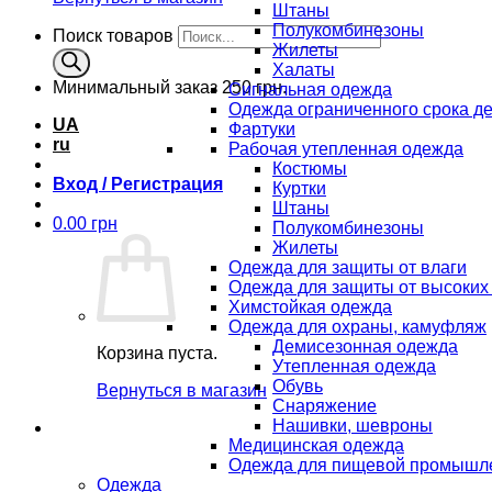
Штаны
Полукомбинезоны
Поиск товаров
Жилеты
Халаты
Минимальный заказ
250 грн.
Сигнальная одежда
Одежда ограниченного срока д
UA
Фартуки
ru
Рабочая утепленная одежда
Костюмы
Вход / Регистрация
Куртки
Штаны
0.00
грн
Полукомбинезоны
Жилеты
Одежда для защиты от влаги
Одежда для защиты от высоких
Химстойкая одежда
Одежда для охраны, камуфляж
Демисезонная одежда
Корзина пуста.
Утепленная одежда
Обувь
Вернуться в магазин
Снаряжение
Нашивки, шевроны
Медицинская одежда
Одежда для пищевой промышл
Одежда