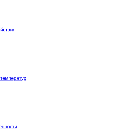
ействия
 температур
енности