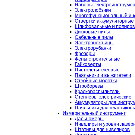
Наборы электроинструмен
Электролобзики
Многофункциональный ин
Отвертки аккумуляторные
Шлифовальные и полиро
Дисковые пилы
Сабельные пилы
Электроножницы
Электрорубанки
Фрезеры
Фены строительные
Гайковерты
Пистолеты клеевые
Паяльники и выжигатели
Отбойные молотки
Штроборезы
Краскораспылители
Степлеры электрические
Аккумуляторы для инстру
Паяльники для пластиковы
Измерительный инструмент
Дальномеры
Нивелиры и уровни лазер
Штативы для нивелиров
Детекторы