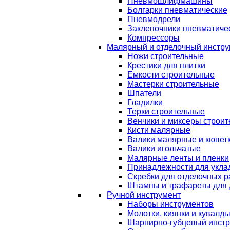
Пневмошлифмашины
Болгарки пневматические
Пневмодрели
Заклепочники пневматиче
Компрессоры
Малярный и отделочный инстру
Ножи строительные
Крестики для плитки
Емкости строительные
Мастерки строительные
Шпатели
Гладилки
Терки строительные
Венчики и миксеры строи
Кисти малярные
Валики малярные и кювет
Валики игольчатые
Малярные ленты и пленки
Принадлежности для уклад
Скребки для отделочных р
Штампы и трафареты для 
Ручной инструмент
Наборы инструментов
Молотки, киянки и кувалд
Шарнирно-губцевый инст