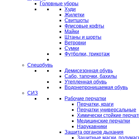
Головные уборы
Худи
Жилетки
Свитшоты
Флисовые кофты
Майки
Штаны и шорты
Ветровки
Сумки
Футболки, трикотаж
Спецобувь
Демисезонная обувь
Сабо, тапочки, бахилы
Утепленная обувь
Водонепроницаемая обувь
СИЗ
Рабочие перчатки
Перчатки, краги
Перчатки универсальные
Химически стойкие перчат
Медицинские перчатки
Нарукавники
Защита органов дыхания
Защитные маски, полумас