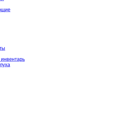
ющие
оты
 инвентарь
слуха