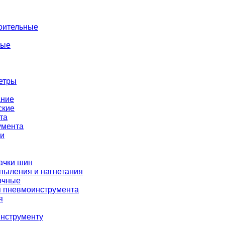
оительные
ные
етры
ание
ские
та
умента
ки
ачки шин
пыления и нагнетания
очные
я пневмоинструмента
я
нструменту