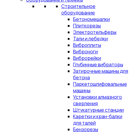
Строительное
оборудование
Бетономешалки
Плиткорезы
Электротельферы
Тали и лебедки
Виброплиты
Виброноги
Виброрейки
Глубинные вибраторы
Затирочные машины для
бетона
Паркетошлифовальные
машины
Установки алмазного
сверления
Штукатурные станции
Каретки и кран-балки
для талей
Бензорезы