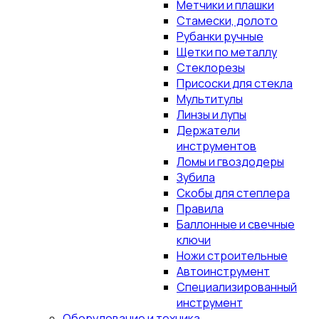
Метчики и плашки
Стамески, долото
Рубанки ручные
Щетки по металлу
Стеклорезы
Присоски для стекла
Мультитулы
Линзы и лупы
Держатели
инструментов
Ломы и гвоздодеры
Зубила
Скобы для степлера
Правила
Баллонные и свечные
ключи
Ножи строительные
Автоинструмент
Специализированный
инструмент
Оборудование и техника