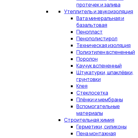
протечек и залива
Утеплитель и звукоизоляция
Вата минеральная и
базальтовая
Пенопласт
Пенополистирол
Техническая изоляция
Полиэтилен вспененный
Поролон
Каучук вспененный
Штукатурки, шпаклёвки,
грунтовки
Клея
Стеклосетка
Плёнки и мембраны
Вспомогательные
материалы
Строительная химия
Герметики, силиконы
Пена монтажная