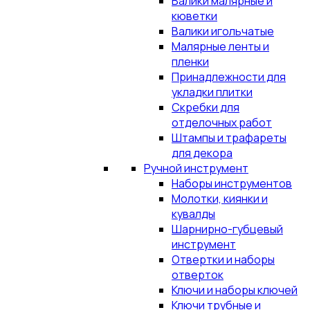
Валики малярные и
кюветки
Валики игольчатые
Малярные ленты и
пленки
Принадлежности для
укладки плитки
Скребки для
отделочных работ
Штампы и трафареты
для декора
Ручной инструмент
Наборы инструментов
Молотки, киянки и
кувалды
Шарнирно-губцевый
инструмент
Отвертки и наборы
отверток
Ключи и наборы ключей
Ключи трубные и