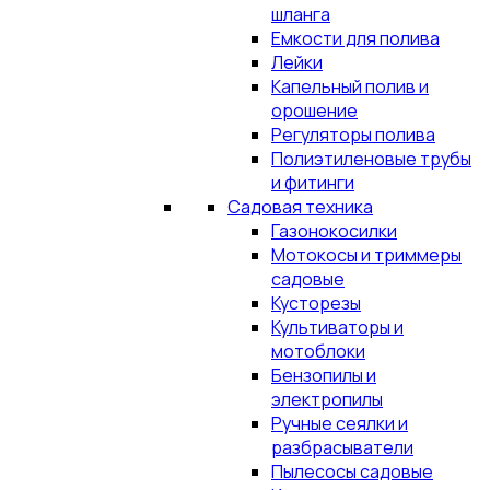
шланга
Емкости для полива
Лейки
Капельный полив и
орошение
Регуляторы полива
Полиэтиленовые трубы
и фитинги
Садовая техника
Газонокосилки
Мотокосы и триммеры
садовые
Кусторезы
Культиваторы и
мотоблоки
Бензопилы и
электропилы
Ручные сеялки и
разбрасыватели
Пылесосы садовые