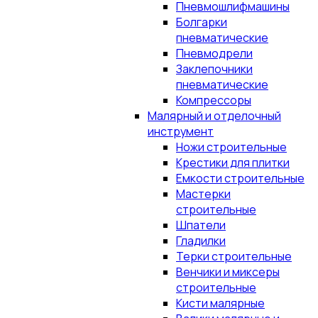
Пневмошлифмашины
Болгарки
пневматические
Пневмодрели
Заклепочники
пневматические
Компрессоры
Малярный и отделочный
инструмент
Ножи строительные
Крестики для плитки
Емкости строительные
Мастерки
строительные
Шпатели
Гладилки
Терки строительные
Венчики и миксеры
строительные
Кисти малярные