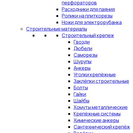
перфораторов
Расходники для паяния
Ролики на плиткорезы
Ножи для электрорубанка
Строительные материалы
Строительный крепеж
Гвозди
Дюбели
Саморезы
Шурупы
Анкеры
Уголки крепёжные
Заклёпки строительные
Болты
Гайки
Шайбы
Хомуты металлические
Крепёжные системы
Химические анкеры
Сантехнический крепёж