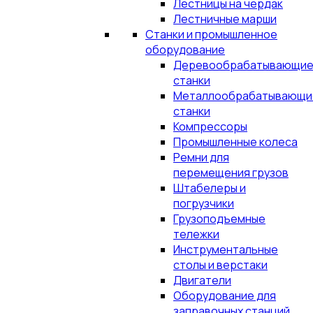
Лестницы на чердак
Лестничные марши
Станки и промышленное
оборудование
Деревообрабатывающи
станки
Металлообрабатывающи
станки
Компрессоры
Промышленные колеса
Ремни для
перемещения грузов
Штабелеры и
погрузчики
Грузоподъемные
тележки
Инструментальные
столы и верстаки
Двигатели
Оборудование для
заправочных станций