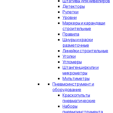
Штативы для нивелиров
Детекторы
Рулетки
Уровни
Маркеры и карандаши
строительные
Правила
Шнуры и краски
разметочные
Линейки строительные
Уголки
Угломеры
Штангенциркули и
микрометры
Мультиметры
Пневмоинструмент и
оборудование
Краскопульты
пневматические
Наборы
пневмоинструмента