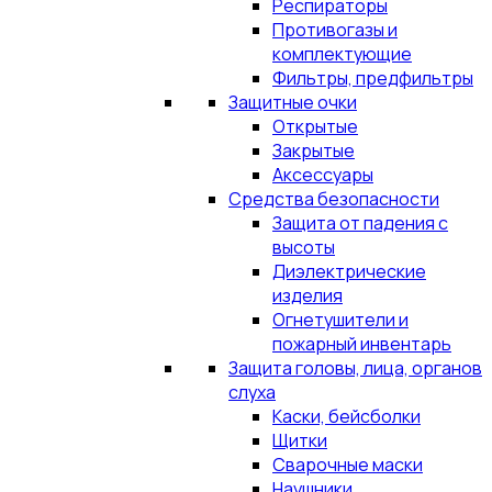
Респираторы
Противогазы и
комплектующие
Фильтры, предфильтры
Защитные очки
Открытые
Закрытые
Аксессуары
Средства безопасности
Защита от падения с
высоты
Диэлектрические
изделия
Огнетушители и
пожарный инвентарь
Защита головы, лица, органов
слуха
Каски, бейсболки
Щитки
Сварочные маски
Наушники