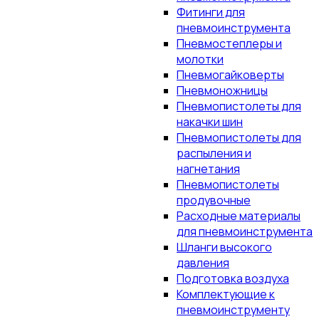
Фитинги для
пневмоинструмента
Пневмостеплеры и
молотки
Пневмогайковерты
Пневмоножницы
Пневмопистолеты для
накачки шин
Пневмопистолеты для
распыления и
нагнетания
Пневмопистолеты
продувочные
Расходные материалы
для пневмоинструмента
Шланги высокого
давления
Подготовка воздуха
Комплектующие к
пневмоинструменту