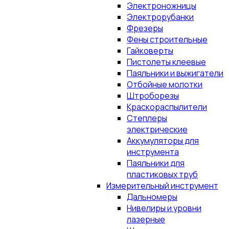
Электроножницы
Электрорубанки
Фрезеры
Фены строительные
Гайковерты
Пистолеты клеевые
Паяльники и выжигатели
Отбойные молотки
Штроборезы
Краскораспылители
Степлеры
электрические
Аккумуляторы для
инструмента
Паяльники для
пластиковых труб
Измерительный инструмент
Дальномеры
Нивелиры и уровни
лазерные