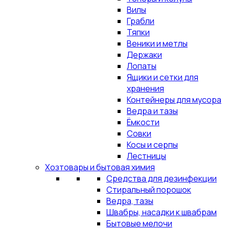
Вилы
Грабли
Тяпки
Веники и метлы
Держаки
Лопаты
Ящики и сетки для
хранения
Контейнеры для мусора
Ведра и тазы
Ёмкости
Совки
Косы и серпы
Лестницы
Хозтовары и бытовая химия
Средства для дезинфекции
Стиральный порошок
Ведра, тазы
Швабры, насадки к швабрам
Бытовые мелочи