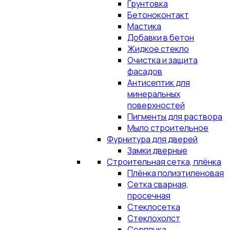
Грунтовка
Бетоноконтакт
Мастика
Добавки в бетон
Жидкое стекло
Очистка и защита
фасадов
Антисептик для
минеральных
поверхностей
Пигменты для раствора
Мыло строительное
Фурнитура для дверей
Замки дверные
Строительная сетка, плёнка
Плёнка полиэтиленовая
Сетка сварная,
просечная
Стеклосетка
Стеклохолст
Серпянка