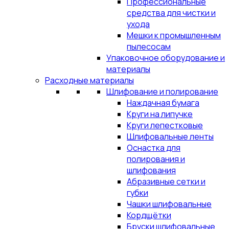
Профессиональные
средства для чистки и
ухода
Мешки к промышленным
пылесосам
Упаковочное оборудование и
материалы
Расходные материалы
Шлифование и полирование
Наждачная бумага
Круги на липучке
Круги лепестковые
Шлифовальные ленты
Оснастка для
полирования и
шлифования
Абразивные сетки и
губки
Чашки шлифовальные
Кордщётки
Бруски шлифовальные