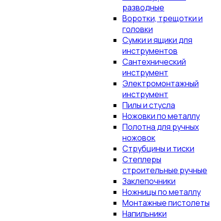
разводные
Воротки, трещотки и
головки
Сумки и ящики для
инструментов
Сантехнический
инструмент
Электромонтажный
инструмент
Пилы и стусла
Ножовки по металлу
Полотна для ручных
ножовок
Струбцины и тиски
Степлеры
строительные ручные
Заклепочники
Ножницы по металлу
Монтажные пистолеты
Напильники