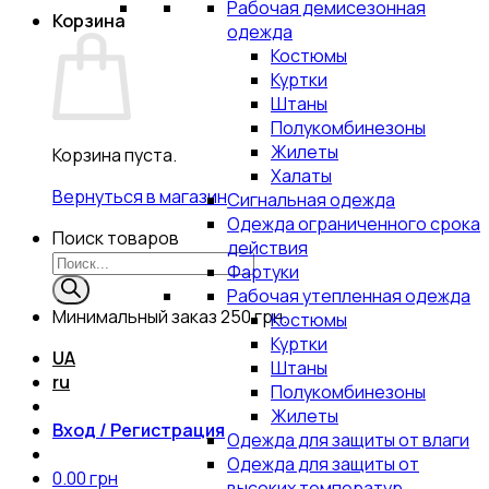
Рабочая демисезонная
Корзина
одежда
Костюмы
Куртки
Штаны
Полукомбинезоны
Жилеты
Корзина пуста.
Халаты
Вернуться в магазин
Сигнальная одежда
Одежда ограниченного срока
Поиск товаров
действия
Фартуки
Рабочая утепленная одежда
Минимальный заказ
250 грн.
Костюмы
Куртки
UA
Штаны
ru
Полукомбинезоны
Жилеты
Вход / Регистрация
Одежда для защиты от влаги
Одежда для защиты от
0.00
грн
высоких температур