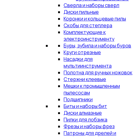
Сверла и наборы сверл
Диски пильные
Коронки и кольцевые пилы
Скобы для степлера
Комплектующие к
электроинструменту
Буры, зубила и наборы буров
Круги отрезные
Насадки для
мультиинструмента
Полотна для ручных ножовок
Стержни клеевые
Мешки к промышленным
пылесосам
Подшипники
Биты и наборы бит
Диски алмазные
Пилки для лобзика
Фрезы и наборы фрез
Патроны для дрелей и