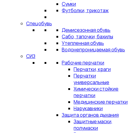
Сумки
Футболки, трикотаж
Спецобувь
Демисезонная обувь
Сабо, тапочки, бахилы
Утепленная обувь
Водонепроницаемая обувь
СИЗ
Рабочие перчатки
Перчатки, краги
Перчатки
универсальные
Химически стойкие
перчатки
Медицинские перчатки
Нарукавники
Защита органов дыхания
Защитные маски,
полумаски