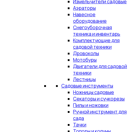
Измельчители садовые
Аэраторы
Навесное
оборудование
Снегоуборочная
техника и инвентарь
Комплектующие для
садовой техники
Дровоколы
Мотобуры
Двигатели для садовой
техники
Лестницы
Садовые инструменты
Ножницы садовые
Секаторы и сучкорезы
Пилы и ножовки
Ручной инструмент для
сада
Тачки
Топоры и колуны