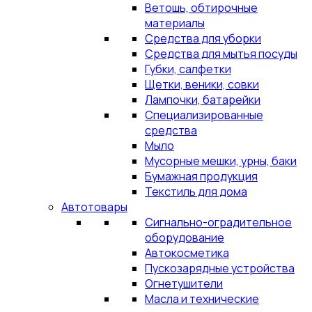
Ветошь, обтирочные
материалы
Средства для уборки
Средства для мытья посуды
Губки, салфетки
Щетки, веники, совки
Лампочки, батарейки
Специализированные
средства
Мыло
Мусорные мешки, урны, баки
Бумажная продукция
Текстиль для дома
Автотовары
Сигнально-оградительное
оборудование
Автокосметика
Пускозарядные устройства
Огнетушители
Масла и технические