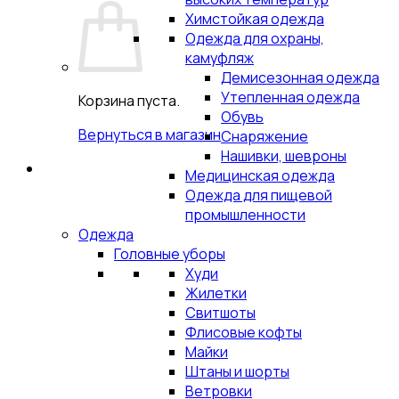
Химстойкая одежда
Одежда для охраны,
камуфляж
Демисезонная одежда
Утепленная одежда
Корзина пуста.
Обувь
Вернуться в магазин
Снаряжение
Нашивки, шевроны
Медицинская одежда
Одежда для пищевой
промышленности
Одежда
Головные уборы
Худи
Жилетки
Свитшоты
Флисовые кофты
Майки
Штаны и шорты
Ветровки