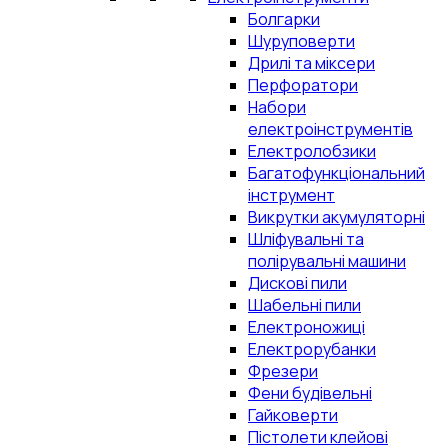
Болгарки
Шуруповерти
Дрилі та міксери
Перфоратори
Набори
електроінструментів
Електролобзики
Багатофункціональний
інструмент
Викрутки акумуляторні
Шліфувальні та
полірувальні машини
Дискові пили
Шабельні пили
Електроножиці
Електрорубанки
Фрезери
Фени будівельні
Гайковерти
Пістолети клейові