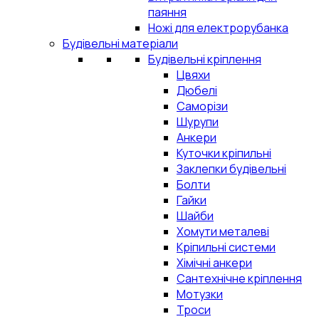
паяння
Ножі для електрорубанка
Будівельні матеріали
Будівельні кріплення
Цвяхи
Дюбелі
Саморізи
Шурупи
Анкери
Куточки кріпильні
Заклепки будівельні
Болти
Гайки
Шайби
Хомути металеві
Кріпильні системи
Хімічні анкери
Сантехнічне кріплення
Мотузки
Троси