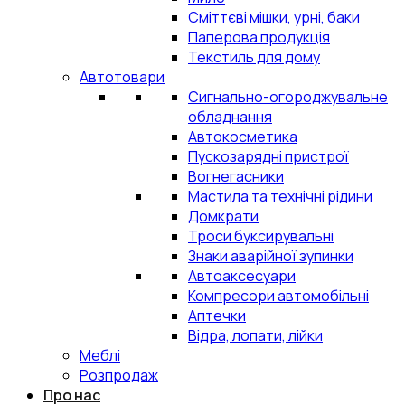
Сміттєві мішки, урні, баки
Паперова продукція
Текстиль для дому
Автотовари
Сигнально-огороджувальне
обладнання
Автокосметика
Пускозарядні пристрої
Вогнегасники
Мастила та технічні рідини
Домкрати
Троси буксирувальні
Знаки аварійної зупинки
Автоаксесуари
Компресори автомобільні
Аптечки
Відра, лопати, лійки
Меблі
Розпродаж
Про нас