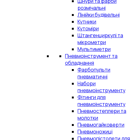
Шнури та фарби
розмічальні
Лінійки будівельні
Кутники
Кутоміри
Штангенциркулі та
мікрометри
Мультиметри
Пневмоінструмент та
обладнання
Фарбопульти
пневматичні
Набори
пневмоінструменту
Фітинги для
пневмоінструменту
Пневмостеплери та
молотки
Пневмогайковерти
Пневмоножиці
Пневмопістолети для