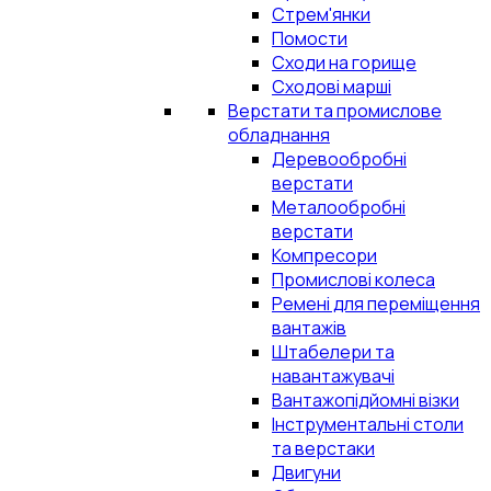
Стрем'янки
Помости
Сходи на горище
Сходові марші
Верстати та промислове
обладнання
Деревообробні
верстати
Металообробні
верстати
Компресори
Промислові колеса
Ремені для переміщення
вантажів
Штабелери та
навантажувачі
Вантажопідйомні візки
Інструментальні столи
та верстаки
Двигуни