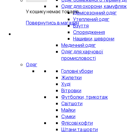
Одяг для охорони, камуфляж
У кошику немає товарів.
Демісезонний одяг
Утеплений одяг
Повернутись в магазин
Взуття
Спорядження
Нашивки, шеврони
Медичний одяг
Одяг для харчової
промисловості
Одяг
Головні убори
Жилетки
Худі
Вітровки
Футболки, трикотаж
Світшоти
Майки
Сумки
Флісові кофти
Штани та шорти