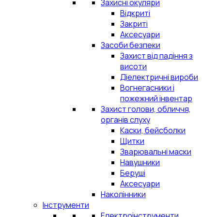
Захисні окуляри
Відкриті
Закриті
Аксесуари
Засоби безпеки
Захист від падіння з
висоти
Діелектричні вироби
Вогнегасники і
пожежний інвентар
Захист голови, обличчя,
органів слуху
Каски, бейсболки
Щитки
Зварювальні маски
Навушники
Беруші
Аксесуари
Наколінники
Інструменти
Електроінструменти