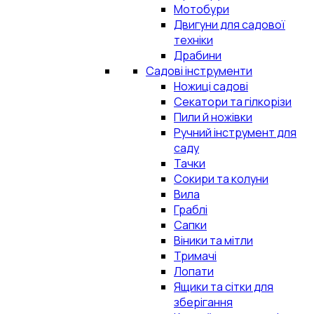
Мотобури
Двигуни для садової
техніки
Драбини
Садові інструменти
Ножиці садові
Секатори та гілкорізи
Пили й ножівки
Ручний інструмент для
саду
Тачки
Сокири та колуни
Вила
Граблі
Сапки
Віники та мітли
Тримачі
Лопати
Ящики та сітки для
зберігання