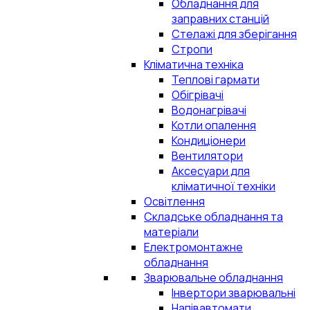
Обладнання для
заправних станцій
Стелажі для зберігання
Стропи
Кліматична техніка
Теплові гармати
Обігрівачі
Водонагрівачі
Котли опалення
Кондиціонери
Вентилятори
Аксесуари для
кліматичної техніки
Освітлення
Складське обладнання та
матеріали
Електромонтажне
обладнання
Зварювальне обладнання
Інвертори зварювальні
Напівавтомати