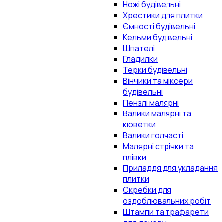
Ножі будівельні
Хрестики для плитки
Ємності будівельні
Кельми будівельні
Шпателі
Гладилки
Терки будівельні
Вінчики та міксери
будівельні
Пензлі малярні
Валики малярні та
кюветки
Валики голчасті
Малярні стрічки та
плівки
Приладдя для укладання
плитки
Скребки для
оздоблювальних робіт
Штампи та трафарети