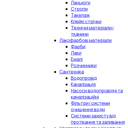
Ланцюги
Стропи
Такелаж
Клейкі стрічки
Технічні матеріали і
тканини
Лакофарбові матеріали
Фарби
Лаки
Емалі
Розчинники
Сантехніка
Водопровід
Каналізація
Насоси водопровідні та
каналізаційні
Фільтри і системи
очищення води
Системи захисту від
протікання та заливання