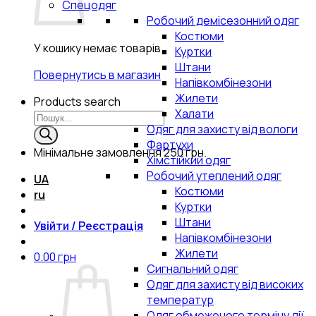
Спецодяг
Робочий демісезонний одяг
Костюми
У кошику немає товарів.
Куртки
Штани
Повернутись в магазин
Напівкомбінезони
Жилети
Products search
Халати
Одяг для захисту від вологи
Фартухи
Мінімальне замовлення
250 грн.
Хімстійкий одяг
Робочий утеплений одяг
UA
Костюми
ru
Куртки
Штани
Увійти / Реєстрація
Напівкомбінезони
Жилети
0.00
грн
Сигнальний одяг
Одяг для захисту від високих
температур
Одяг обмеженого терміну дії