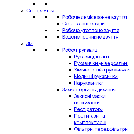
Спецвзуття
Робоче демісезонне взуття
Сабо, капці, бахіли
Робоче утеплене взуття
Водонепроникне взуття
ЗІЗ
Робочі рукавиці
Рукавиці, краги
Рукавички універсальні
Хімічно-стійкі рукавички
Медичні рукавички
Нарукавники
Захист органів дихання
Захисні маски,
напівмаски
Респіратори
Протигази та
комплектуючі
Фільтри, передфільтри