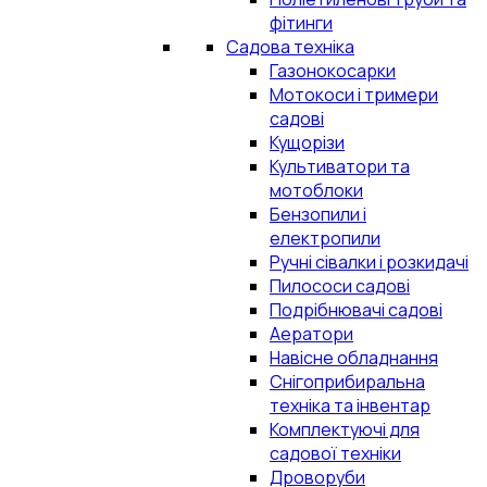
фітинги
Садова техніка
Газонокосарки
Мотокоси і тримери
садові
Кущорізи
Культиватори та
мотоблоки
Бензопили і
електропили
Ручні сівалки і розкидачі
Пилососи садові
Подрібнювачі садові
Аератори
Навісне обладнання
Снігоприбиральна
техніка та інвентар
Комплектуючі для
садової техніки
Дроворуби