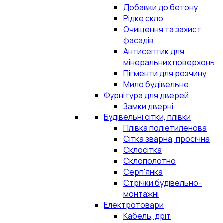
Добавки до бетону
Рідке скло
Очищення та захист
фасадів
Антисептик для
мінеральних поверхонь
Пігменти для розчину
Мило будівельне
Фурнітура для дверей
Замки дверні
Будівельні сітки, плівки
Плівка поліетиленова
Сітка зварна, просічна
Склосітка
Склополотно
Серп'янка
Стрічки будівельно-
монтажні
Електротовари
Кабель, дріт