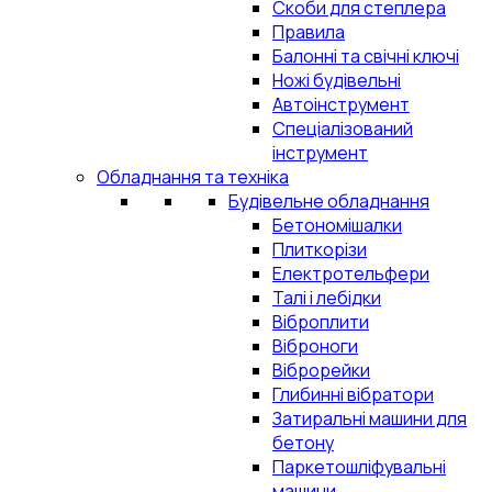
Скоби для степлера
Правила
Балонні та свічні ключі
Ножі будівельні
Автоінструмент
Спеціалізований
інструмент
Обладнання та техніка
Будівельне обладнання
Бетономішалки
Плиткорізи
Електротельфери
Талі і лебідки
Віброплити
Віброноги
Віброрейки
Глибинні вібратори
Затиральні машини для
бетону
Паркетошліфувальні
машини