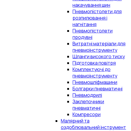
накачування шин
Пневмопістолети для
розпилювання і
нагнітання
Пневмопістолети
продувні
Витратні матеріали для
пневмоінструменту
Шланги високого тиску
Підготовка повітря
Комплектуючі до
пневмоінструменту
Пневмошліфмашини
Болгарки пневматичні
Пневмодрилі
Заклепочники
пневматичні
Компресори
Малярний та
оздоблювальний інструмент