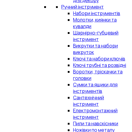
для декору
Ручний інструмент
Набори інструментів
Молотки, киянки та
кувалди
Шарнірно-губцевий
інструмент
Викрутки та набори
викруток
Ключі та набори ключів
Ключі трубні та розвідні
Воротки, тріскачки та
головки
Сумки та ящики для
інструментів
Сантехнічний
інструмент
Електромонтажний
інструмент
Пили та навскісники
Ножівки по металу