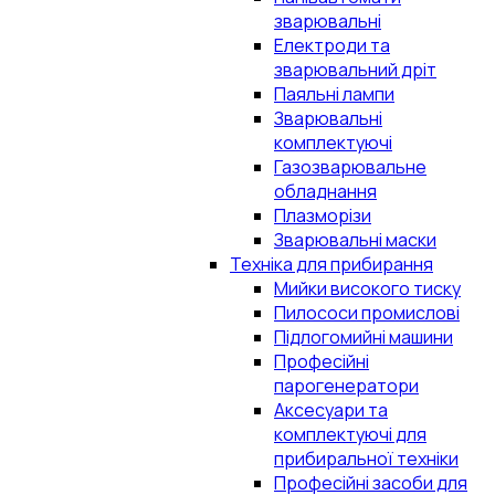
зварювальні
Електроди та
зварювальний дріт
Паяльні лампи
Зварювальні
комплектуючі
Газозварювальне
обладнання
Плазморізи
Зварювальні маски
Техніка для прибирання
Мийки високого тиску
Пилососи промислові
Підлогомийні машини
Професійні
парогенератори
Аксесуари та
комплектуючі для
прибиральної техніки
Професійні засоби для