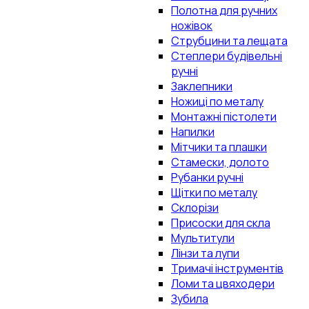
Полотна для ручних
ножівок
Струбцини та лещата
Степлери будівельні
ручні
Заклепники
Ножиці по металу
Монтажні пістолети
Напилки
Мітчики та плашки
Стамески, долото
Рубанки ручні
Щітки по металу
Склорізи
Присоски для скла
Мультитули
Лінзи та лупи
Тримачі інструментів
Ломи та цвяходери
Зубила