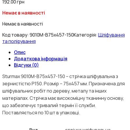
192.00
грн
Немає в наявності
Немає в наявності
Код товару:
9010M-B75x457-150
Категорія:
Шліфування
та полірування
Опис
Додаткова інформація
Відгуки (0)
Sturmax 9010M-B75x457-150 – стрічка шліфувальна з
зернистістю Р150. Розмір – 75х457 мм. Призначена для
шліфувальних робіт по дереву, металу та інших
матеріалах. Стрічка має високоміцну тканинну основу,
що забезпечує тривалий термін її служби.
Поставляється по 10 шт в упаковці.
Вид
стрічка шліфувальна