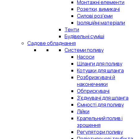
Монтажні елементи
Розетки, вимикачі
Силові роз'єми
Ізоляційні матеріали
Тенти
Будівельні суміші
Садове обладнання
Системи поливу
Насоси
Шланги для поливу
Котушки для шланга
Розбризкувачі й
наконечники
Обприскувачі
З'єднувачі для шланга
Ємності для поливу
Лійки
Крапельний полив і
зрошення
Регулятори поливу
Поліетиленові труби та