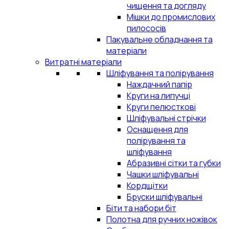
чищення та догляду
Мішки до промислових
пилососів
Пакувальне обладнання та
матеріали
Витратні матеріали
Шліфування та полірування
Наждачний папір
Круги на липучці
Круги пелюсткові
Шліфувальні стрічки
Оснащення для
полірування та
шліфування
Абразивні сітки та губки
Чашки шліфувальні
Кордщітки
Бруски шліфувальні
Біти та набори біт
Полотна для ручних ножівок