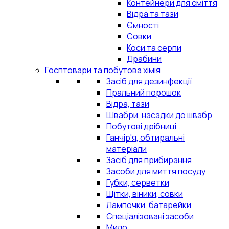
Контейнери для сміття
Відра та тази
Ємності
Совки
Коси та серпи
Драбини
Госптовари та побутова хімія
Засіб для дезинфекції
Пральний порошок
Відра, тази
Швабри, насадки до швабр
Побутові дрібниці
Ганчір'я, обтиральні
матеріали
Засіб для прибирання
Засоби для миття посуду
Губки, серветки
Щітки, віники, совки
Лампочки, батарейки
Спеціалізовані засоби
Мило