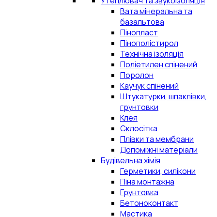
Утеплювач та звукоізоляція
Вата мінеральна та
базальтова
Пінопласт
Пінополістирол
Технічна ізоляція
Поліетилен спінений
Поролон
Каучук спінений
Штукатурки, шпаклівки,
грунтовки
Клея
Склосітка
Плівки та мембрани
Допоміжні матеріали
Будівельна хімія
Герметики, силікони
Піна монтажна
Грунтовка
Бетоноконтакт
Мастика