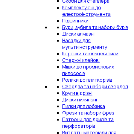
Скоби для степлера
Комплектуючі до
електроінструмента
Підшипники
Бури, зубила та набори бурів
Диски алмазні
Насадки для
мультиінструменту
Коронки та кільцеві пили
Стержні клейові
Мішки до промислових
пилососів
Ролики до плиткорізів
Свердла та набори свердел
Круги відрізні
Диски пиляльні
Пилки для лобзика
Фрези та набори фрез
Патрони для дрилів та
перфораторів
Витратні матеріали для