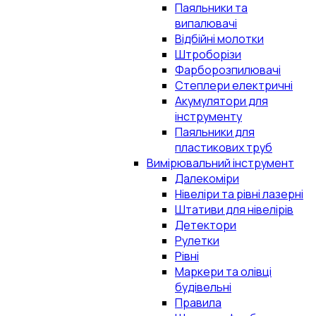
Паяльники та
випалювачі
Відбійні молотки
Штроборізи
Фарборозпилювачі
Степлери електричні
Акумулятори для
інструменту
Паяльники для
пластикових труб
Вимірювальний інструмент
Далекоміри
Нівеліри та рівні лазерні
Штативи для нівелірів
Детектори
Рулетки
Рівні
Маркери та олівці
будівельні
Правила