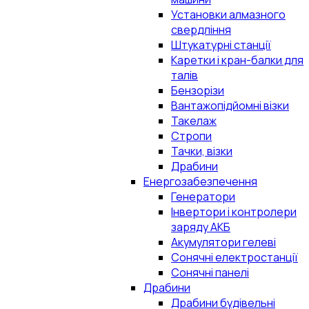
Установки алмазного
свердління
Штукатурні станції
Каретки і кран-балки для
талів
Бензорізи
Вантажопідйомні візки
Такелаж
Стропи
Тачки, візки
Драбини
Енергозабезпечення
Генератори
Інвертори і контролери
заряду АКБ
Акумулятори гелеві
Сонячні електростанції
Сонячні панелі
Драбини
Драбини будівельні