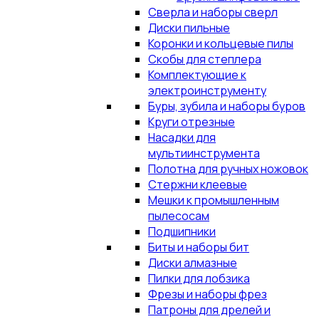
Сверла и наборы сверл
Диски пильные
Коронки и кольцевые пилы
Скобы для степлера
Комплектующие к
электроинструменту
Буры, зубила и наборы буров
Круги отрезные
Насадки для
мультиинструмента
Полотна для ручных ножовок
Стержни клеевые
Мешки к промышленным
пылесосам
Подшипники
Биты и наборы бит
Диски алмазные
Пилки для лобзика
Фрезы и наборы фрез
Патроны для дрелей и