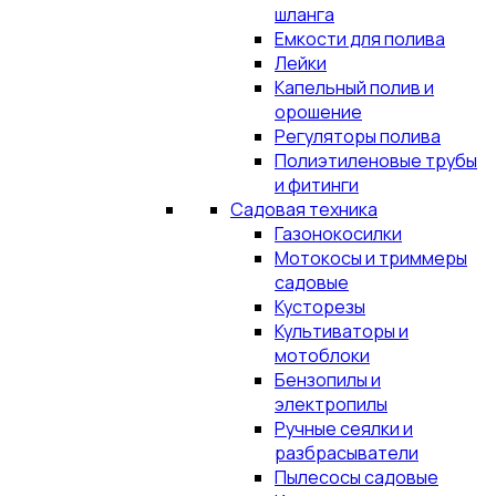
шланга
Емкости для полива
Лейки
Капельный полив и
орошение
Регуляторы полива
Полиэтиленовые трубы
и фитинги
Садовая техника
Газонокосилки
Мотокосы и триммеры
садовые
Кусторезы
Культиваторы и
мотоблоки
Бензопилы и
электропилы
Ручные сеялки и
разбрасыватели
Пылесосы садовые