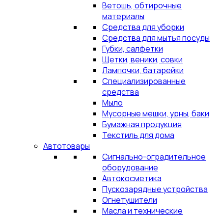
Ветошь, обтирочные
материалы
Средства для уборки
Средства для мытья посуды
Губки, салфетки
Щетки, веники, совки
Лампочки, батарейки
Специализированные
средства
Мыло
Мусорные мешки, урны, баки
Бумажная продукция
Текстиль для дома
Автотовары
Сигнально-оградительное
оборудование
Автокосметика
Пускозарядные устройства
Огнетушители
Масла и технические