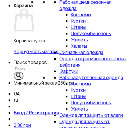
Рабочая демисезонная
Корзина
одежда
Костюмы
Куртки
Штаны
Полукомбинезоны
Жилеты
Корзина пуста.
Халаты
Вернуться в магазин
Сигнальная одежда
Одежда ограниченного срока
Поиск товаров
действия
Фартуки
Рабочая утепленная одежда
Минимальный заказ
250 грн.
Костюмы
Куртки
UA
Штаны
ru
Полукомбинезоны
Жилеты
Вход / Регистрация
Одежда для защиты от влаги
Одежда для защиты от
0.00
грн
высоких температур