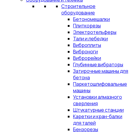
Строительное
оборудование
Бетономешалки
Плиткорезы
Электротельферы
Тали и лебедки
Виброплиты
Виброноги
Виброрейки
Глубинные вибраторы
Затирочные машины для
бетона
Паркетошлифовальные
машины
Установки алмазного
сверления
Штукатурные станции
Каретки и кран-балки
для талей
Бензорезы