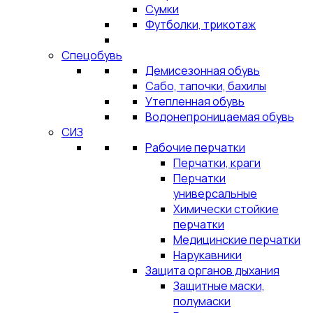
Сумки
Футболки, трикотаж
Спецобувь
Демисезонная обувь
Сабо, тапочки, бахилы
Утепленная обувь
Водонепроницаемая обувь
СИЗ
Рабочие перчатки
Перчатки, краги
Перчатки
универсальные
Химически стойкие
перчатки
Медицинские перчатки
Нарукавники
Защита органов дыхания
Защитные маски,
полумаски