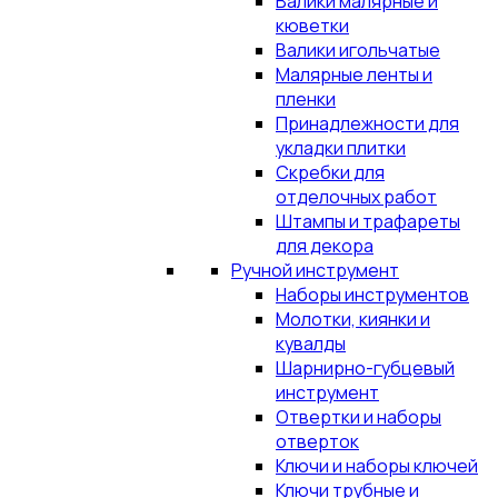
Валики малярные и
кюветки
Валики игольчатые
Малярные ленты и
пленки
Принадлежности для
укладки плитки
Скребки для
отделочных работ
Штампы и трафареты
для декора
Ручной инструмент
Наборы инструментов
Молотки, киянки и
кувалды
Шарнирно-губцевый
инструмент
Отвертки и наборы
отверток
Ключи и наборы ключей
Ключи трубные и