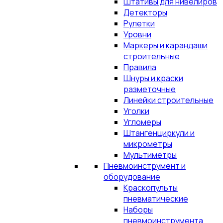
Штативы для нивелиров
Детекторы
Рулетки
Уровни
Маркеры и карандаши
строительные
Правила
Шнуры и краски
разметочные
Линейки строительные
Уголки
Угломеры
Штангенциркули и
микрометры
Мультиметры
Пневмоинструмент и
оборудование
Краскопульты
пневматические
Наборы
пневмоинструмента