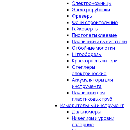
Электроножницы
Электрорубанки
Фрезеры
Фены строительные
Гайковерты
Пистолеты клеевые
Паяльники и выжигатели
Отбойные молотки
Штроборезы
Краскораспылители
Степлеры
электрические
Аккумуляторы для
инструмента
Паяльники для
пластиковых труб
Измерительный инструмент
Дальномеры
Нивелиры и уровни
лазерные