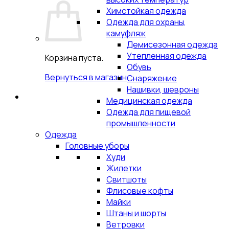
Химстойкая одежда
Одежда для охраны,
камуфляж
Демисезонная одежда
Утепленная одежда
Корзина пуста.
Обувь
Вернуться в магазин
Снаряжение
Нашивки, шевроны
Медицинская одежда
Одежда для пищевой
промышленности
Одежда
Головные уборы
Худи
Жилетки
Свитшоты
Флисовые кофты
Майки
Штаны и шорты
Ветровки