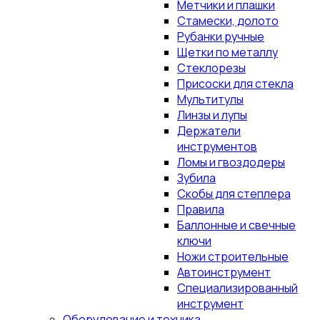
Метчики и плашки
Стамески, долото
Рубанки ручные
Щетки по металлу
Стеклорезы
Присоски для стекла
Мультитулы
Линзы и лупы
Держатели
инструментов
Ломы и гвоздодеры
Зубила
Скобы для степлера
Правила
Баллонные и свечные
ключи
Ножи строительные
Автоинструмент
Специализированный
инструмент
Оборудование и техника