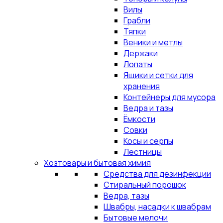
Вилы
Грабли
Тяпки
Веники и метлы
Держаки
Лопаты
Ящики и сетки для
хранения
Контейнеры для мусора
Ведра и тазы
Ёмкости
Совки
Косы и серпы
Лестницы
Хозтовары и бытовая химия
Средства для дезинфекции
Стиральный порошок
Ведра, тазы
Швабры, насадки к швабрам
Бытовые мелочи