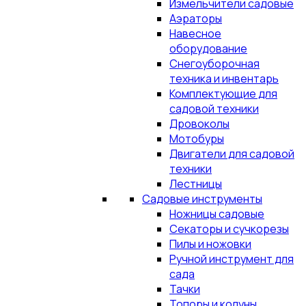
Измельчители садовые
Аэраторы
Навесное
оборудование
Снегоуборочная
техника и инвентарь
Комплектующие для
садовой техники
Дровоколы
Мотобуры
Двигатели для садовой
техники
Лестницы
Садовые инструменты
Ножницы садовые
Секаторы и сучкорезы
Пилы и ножовки
Ручной инструмент для
сада
Тачки
Топоры и колуны