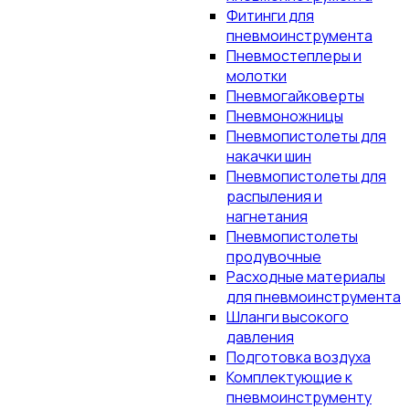
Фитинги для
пневмоинструмента
Пневмостеплеры и
молотки
Пневмогайковерты
Пневмоножницы
Пневмопистолеты для
накачки шин
Пневмопистолеты для
распыления и
нагнетания
Пневмопистолеты
продувочные
Расходные материалы
для пневмоинструмента
Шланги высокого
давления
Подготовка воздуха
Комплектующие к
пневмоинструменту