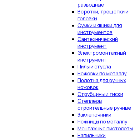
разводные
Воротки, трещотки и
головки
Сумки и ящики для
инструментов
Сантехнический
инструмент
Электромонтажный
инструмент
Пилы и стусла
Ножовки по металлу
Полотна для ручных
ножовок
Струбцины и тиски
Степлеры
строительные ручные
Заклепочники
Ножницы по металлу
Монтажные пистолеты
Напильники