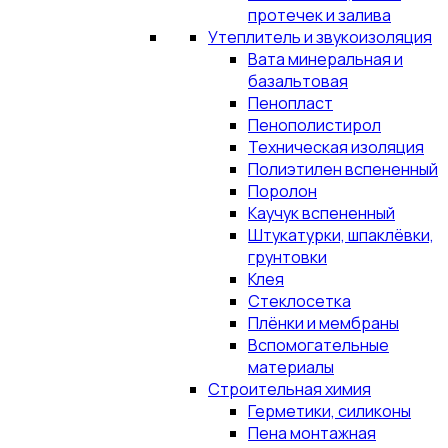
протечек и залива
Утеплитель и звукоизоляция
Вата минеральная и
базальтовая
Пенопласт
Пенополистирол
Техническая изоляция
Полиэтилен вспененный
Поролон
Каучук вспененный
Штукатурки, шпаклёвки,
грунтовки
Клея
Стеклосетка
Плёнки и мембраны
Вспомогательные
материалы
Строительная химия
Герметики, силиконы
Пена монтажная