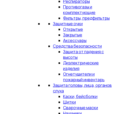
Респираторы
Противогазы и
комплектующие
Фильтры, предфильтры
Защитные очки
Открытые
Закрытые
Аксессуары
Средства безопасности
Защита от падения с
высоты
Диэлектрические
изделия
Огнетушители и
пожарный инвентарь
Защита головы, лица, органов
слуха
Каски, бейсболки
Щитки
Сварочные маски
Наушники