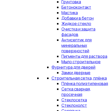
Грунтовка
Бетоноконтакт
Мастика
Добавки в бетон
Жидкое стекло
Очистка и защита
фасадов
Антисептик для
минеральных
поверхностей
Пигменты для раствора
Мыло строительное
Фурнитура для дверей
Замки дверные
Строительная сетка, плёнка
Плёнка полиэтиленовая
Сетка сварная,
просечная
Стеклосетка
Стеклохолст
Серпянка