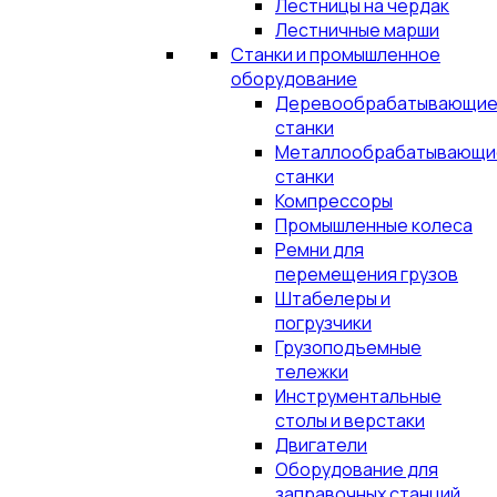
Лестницы на чердак
Лестничные марши
Станки и промышленное
оборудование
Деревообрабатывающи
станки
Металлообрабатывающи
станки
Компрессоры
Промышленные колеса
Ремни для
перемещения грузов
Штабелеры и
погрузчики
Грузоподъемные
тележки
Инструментальные
столы и верстаки
Двигатели
Оборудование для
заправочных станций