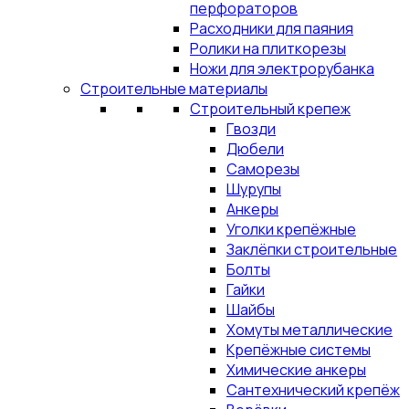
перфораторов
Расходники для паяния
Ролики на плиткорезы
Ножи для электрорубанка
Строительные материалы
Строительный крепеж
Гвозди
Дюбели
Саморезы
Шурупы
Анкеры
Уголки крепёжные
Заклёпки строительные
Болты
Гайки
Шайбы
Хомуты металлические
Крепёжные системы
Химические анкеры
Сантехнический крепёж