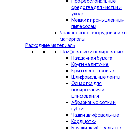
Профессиональные
средства для чистки и
ухода
Мешки к промышленным
пылесосам
Упаковочное оборудование и
материалы
Расходные материалы
Шлифование и полирование
Наждачная бумага
Круги на липучке
Круги лепестковые
Шлифовальные ленты
Оснастка для
полирования и
шлифования
Абразивные сетки и
губки
Чашки шлифовальные
Кордщётки
Бруски шлифовальные