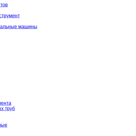
тов
струмент
вальные машины
мента
х труб
ные