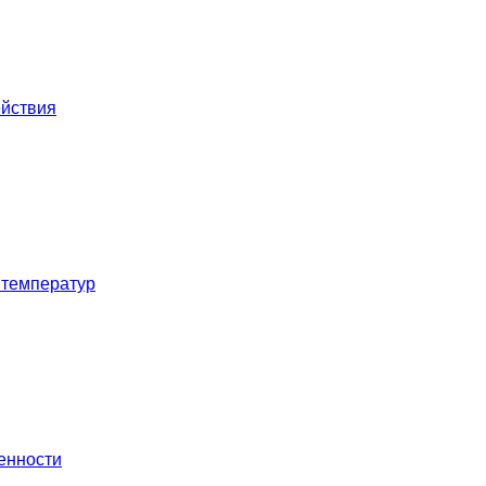
ействия
 температур
енности