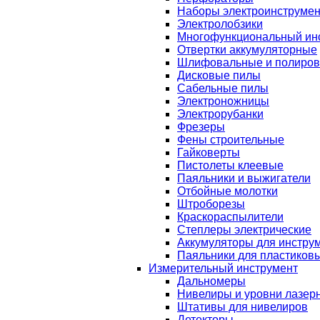
Наборы электроинструмен
Электролобзики
Многофункциональный ин
Отвертки аккумуляторные
Шлифовальные и полиро
Дисковые пилы
Сабельные пилы
Электроножницы
Электрорубанки
Фрезеры
Фены строительные
Гайковерты
Пистолеты клеевые
Паяльники и выжигатели
Отбойные молотки
Штроборезы
Краскораспылители
Степлеры электрические
Аккумуляторы для инстру
Паяльники для пластиковы
Измерительный инструмент
Дальномеры
Нивелиры и уровни лазер
Штативы для нивелиров
Детекторы