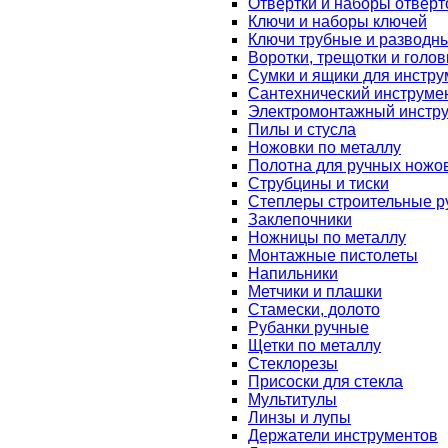
Отвертки и наборы отверт
Ключи и наборы ключей
Ключи трубные и разводн
Воротки, трещотки и голов
Сумки и ящики для инстру
Сантехнический инструме
Электромонтажный инстр
Пилы и стусла
Ножовки по металлу
Полотна для ручных ножо
Струбцины и тиски
Степлеры строительные р
Заклепочники
Ножницы по металлу
Монтажные пистолеты
Напильники
Метчики и плашки
Стамески, долото
Рубанки ручные
Щетки по металлу
Стеклорезы
Присоски для стекла
Мультитулы
Линзы и лупы
Держатели инструментов