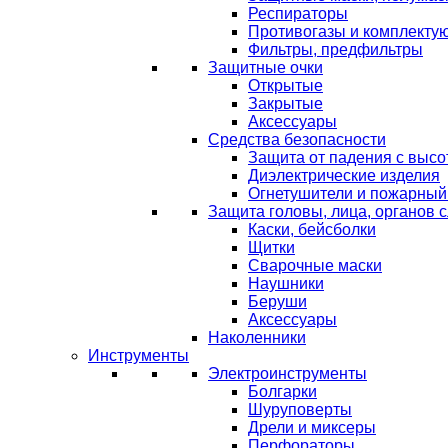
Респираторы
Противогазы и комплекту
Фильтры, предфильтры
Защитные очки
Открытые
Закрытые
Аксессуары
Средства безопасности
Защита от падения с выс
Диэлектрические изделия
Огнетушители и пожарный
Защита головы, лица, органов 
Каски, бейсболки
Щитки
Сварочные маски
Наушники
Беруши
Аксессуары
Наколенники
Инструменты
Электроинструменты
Болгарки
Шуруповерты
Дрели и миксеры
Перфораторы