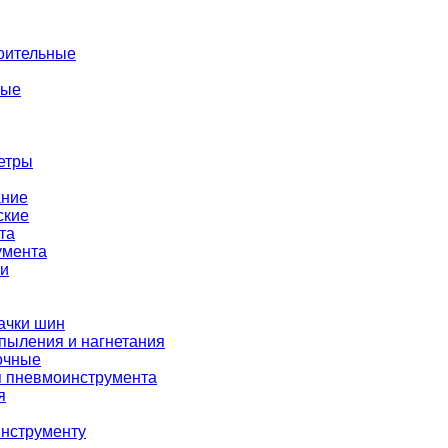
оительные
ные
етры
ание
ские
та
умента
ки
ачки шин
пыления и нагнетания
очные
я пневмоинструмента
я
нструменту