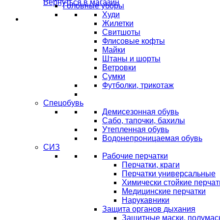
Вернуться в магазин
Головные уборы
Худи
Жилетки
Свитшоты
Флисовые кофты
Майки
Штаны и шорты
Ветровки
Сумки
Футболки, трикотаж
Спецобувь
Демисезонная обувь
Сабо, тапочки, бахилы
Утепленная обувь
Водонепроницаемая обувь
СИЗ
Рабочие перчатки
Перчатки, краги
Перчатки универсальные
Химически стойкие перчат
Медицинские перчатки
Нарукавники
Защита органов дыхания
Защитные маски, полумас