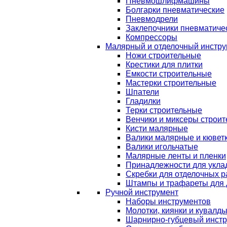
Пневмошлифмашины
Болгарки пневматические
Пневмодрели
Заклепочники пневматиче
Компрессоры
Малярный и отделочный инстру
Ножи строительные
Крестики для плитки
Емкости строительные
Мастерки строительные
Шпатели
Гладилки
Терки строительные
Венчики и миксеры строи
Кисти малярные
Валики малярные и кювет
Валики игольчатые
Малярные ленты и пленки
Принадлежности для уклад
Скребки для отделочных р
Штампы и трафареты для 
Ручной инструмент
Наборы инструментов
Молотки, киянки и кувалд
Шарнирно-губцевый инст