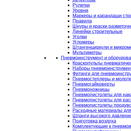
Рулетки
Уровни
Маркеры и карандаши стр
Правила
Шнуры и краски разметоч
Линейки строительные
Уголки
Угломеры
Штангенциркули и микром
Мультиметры
Пневмоинструмент и оборудов
Краскопульты пневматиче
Наборы пневмоинструмен
Фитинги для пневмоинстр
Пневмостеплеры и молот
Пневмогайковерты
Пневмоножницы
Пневмопистолеты для нак
Пневмопистолеты для рас
Пневмопистолеты продув
Расходные материалы дл
Шланги высокого давлени
Подготовка воздуха
Комплектующие к пневмои