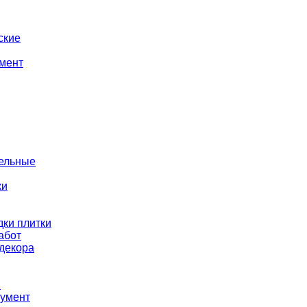
ские
мент
тельные
ки
ки плитки
абот
декора
ы
румент