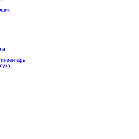
ющие
оты
 инвентарь
слуха