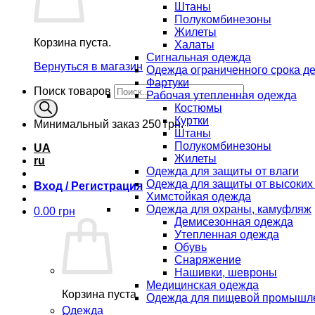
Штаны
Полукомбинезоны
Жилеты
Корзина пуста.
Халаты
Сигнальная одежда
Вернуться в магазин
Одежда ограниченного срока д
Фартуки
Поиск товаров
Рабочая утепленная одежда
Костюмы
Куртки
Минимальный заказ
250 грн.
Штаны
Полукомбинезоны
UA
Жилеты
ru
Одежда для защиты от влаги
Одежда для защиты от высоких
Вход / Регистрация
Химстойкая одежда
Одежда для охраны, камуфляж
0.00
грн
Демисезонная одежда
Утепленная одежда
Обувь
Снаряжение
Нашивки, шевроны
Медицинская одежда
Корзина пуста.
Одежда для пищевой промышл
Одежда