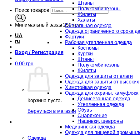
Штаны
Полукомбинезоны
Поиск товаров
Жилеты
Халаты
Минимальный заказ
250 грн.
Сигнальная одежда
Одежда ограниченного срока д
UA
Фартуки
ru
Рабочая утепленная одежда
Костюмы
Вход / Регистрация
Куртки
Штаны
0.00
грн
Полукомбинезоны
Жилеты
Одежда для защиты от влаги
Одежда для защиты от высоких
Химстойкая одежда
Одежда для охраны, камуфляж
Демисезонная одежда
Корзина пуста.
Утепленная одежда
Обувь
Вернуться в магазин
Снаряжение
Нашивки, шевроны
Медицинская одежда
Одежда для пищевой промышл
Одежда