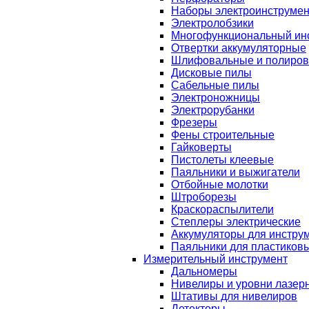
Наборы электроинструмен
Электролобзики
Многофункциональный ин
Отвертки аккумуляторные
Шлифовальные и полиро
Дисковые пилы
Сабельные пилы
Электроножницы
Электрорубанки
Фрезеры
Фены строительные
Гайковерты
Пистолеты клеевые
Паяльники и выжигатели
Отбойные молотки
Штроборезы
Краскораспылители
Степлеры электрические
Аккумуляторы для инстру
Паяльники для пластиковы
Измерительный инструмент
Дальномеры
Нивелиры и уровни лазер
Штативы для нивелиров
Детекторы