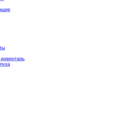
ющие
оты
 инвентарь
слуха