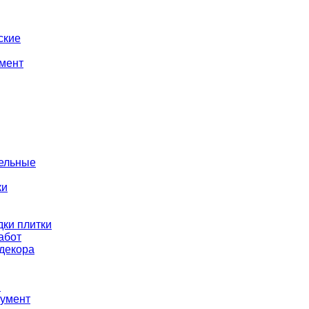
ские
мент
тельные
ки
ки плитки
абот
декора
ы
румент