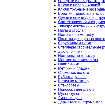
Отвертки и наборы отверт
Ключи и наборы ключей
Ключи трубные и разводн
Воротки, трещотки и голов
Сумки и ящики для инстру
Сантехнический инструме
Электромонтажный инстр
Пилы и стусла
Ножовки по металлу
Полотна для ручных ножо
Струбцины и тиски
Степлеры строительные р
Заклепочники
Ножницы по металлу
Монтажные пистолеты
Напильники
Метчики и плашки
Стамески, долото
Рубанки ручные
Щетки по металлу
Стеклорезы
Присоски для стекла
Мультитулы
Линзы и лупы
Держатели инструментов