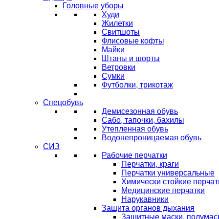
Головные уборы
Худи
Жилетки
Свитшоты
Флисовые кофты
Майки
Штаны и шорты
Ветровки
Сумки
Футболки, трикотаж
Спецобувь
Демисезонная обувь
Сабо, тапочки, бахилы
Утепленная обувь
Водонепроницаемая обувь
СИЗ
Рабочие перчатки
Перчатки, краги
Перчатки универсальные
Химически стойкие перчат
Медицинские перчатки
Нарукавники
Защита органов дыхания
Защитные маски, полумас