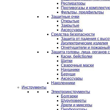
Респираторы
Противогазы и комплекту
Фильтры, предфильтры
Защитные очки
Открытые
Закрытые
Аксессуары
Средства безопасности
Защита от падения с выс
Диэлектрические изделия
Огнетушители и пожарный
Защита головы, лица, органов 
Каски, бейсболки
Щитки
Сварочные маски
Наушники
Беруши
Аксессуары
Наколенники
Инструменты
Электроинструменты
Болгарки
Шуруповерты
Дрели и миксеры
Перфораторы