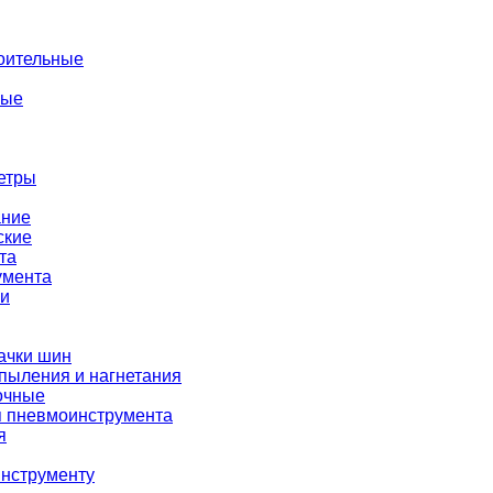
оительные
ные
етры
ание
ские
та
умента
ки
ачки шин
пыления и нагнетания
очные
я пневмоинструмента
я
нструменту