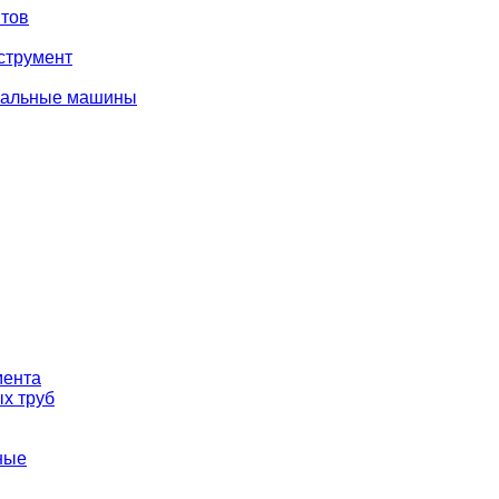
тов
струмент
вальные машины
мента
х труб
ные