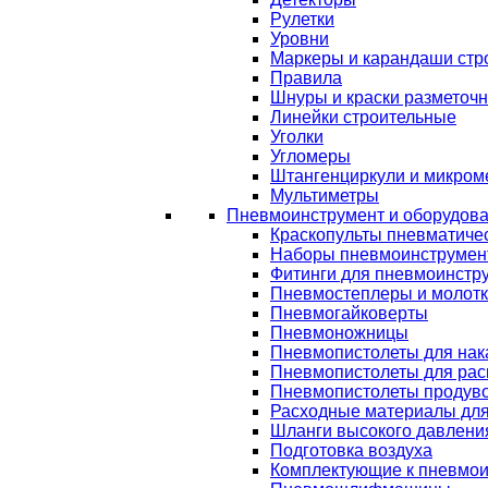
Рулетки
Уровни
Маркеры и карандаши стр
Правила
Шнуры и краски разметоч
Линейки строительные
Уголки
Угломеры
Штангенциркули и микром
Мультиметры
Пневмоинструмент и оборудов
Краскопульты пневматиче
Наборы пневмоинструмен
Фитинги для пневмоинстр
Пневмостеплеры и молот
Пневмогайковерты
Пневмоножницы
Пневмопистолеты для нак
Пневмопистолеты для рас
Пневмопистолеты продув
Расходные материалы дл
Шланги высокого давлени
Подготовка воздуха
Комплектующие к пневмои