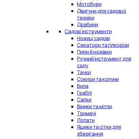
Мотобури
Двигуни для садової
техніки
Драбини
Садові інструменти
Ножиці садові
Секатори та гілкорізи
Пили й ножівки
Ручний інструмент для
саду
Тачки
Сокири та колуни
Вила
Граблі
Сапки
Віники та мітли
Тримачі
Лопати
Ящики та сітки для
зберігання