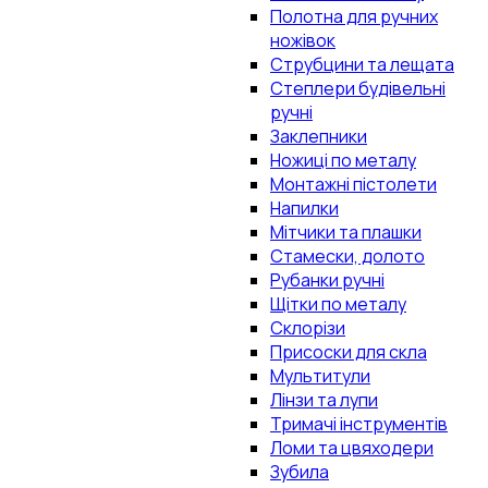
Полотна для ручних
ножівок
Струбцини та лещата
Степлери будівельні
ручні
Заклепники
Ножиці по металу
Монтажні пістолети
Напилки
Мітчики та плашки
Стамески, долото
Рубанки ручні
Щітки по металу
Склорізи
Присоски для скла
Мультитули
Лінзи та лупи
Тримачі інструментів
Ломи та цвяходери
Зубила