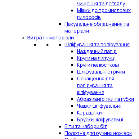
чищення та догляду
Мішки до промислових
пилососів
Пакувальне обладнання та
матеріали
Витратні матеріали
Шліфування та полірування
Наждачний папір
Круги на липучці
Круги пелюсткові
Шліфувальні стрічки
Оснащення для
полірування та
шліфування
Абразивні сітки та губки
Чашки шліфувальні
Кордщітки
Бруски шліфувальні
Біти та набори біт
Полотна для ручних ножівок