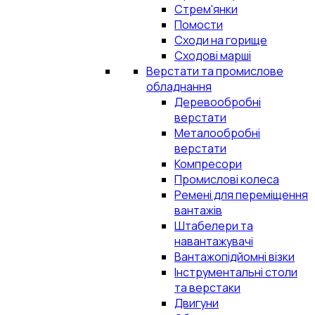
Стрем'янки
Помости
Сходи на горище
Сходові марші
Верстати та промислове
обладнання
Деревообробні
верстати
Металообробні
верстати
Компресори
Промислові колеса
Ремені для переміщення
вантажів
Штабелери та
навантажувачі
Вантажопідйомні візки
Інструментальні столи
та верстаки
Двигуни