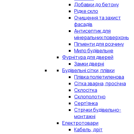
Добавки до бетону
Рідке скло
Очищення та захист
фасадів
Антисептик для
мінеральних поверхонь
Пігменти для розчину
Мило будівельне
Фурнітура для дверей
Замки дверні
Будівельні сітки, плівки
Плівка поліетиленова
Сітка зварна, просічна
Склосітка
Склополотно
Серп'янка
Стрічки будівельно-
монтажні
Електротовари
Кабель, дріт