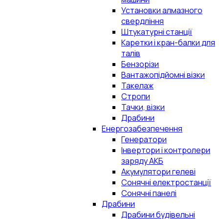
Установки алмазного
свердління
Штукатурні станції
Каретки і кран-балки для
талів
Бензорізи
Вантажопідйомні візки
Такелаж
Стропи
Тачки, візки
Драбини
Енергозабезпечення
Генератори
Інвертори і контролери
заряду АКБ
Акумулятори гелеві
Сонячні електростанції
Сонячні панелі
Драбини
Драбини будівельні