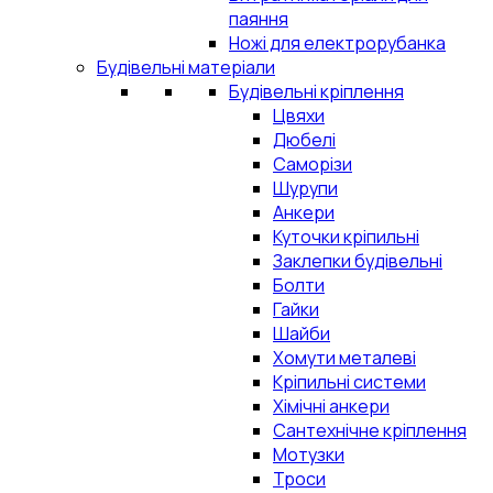
паяння
Ножі для електрорубанка
Будівельні матеріали
Будівельні кріплення
Цвяхи
Дюбелі
Саморізи
Шурупи
Анкери
Куточки кріпильні
Заклепки будівельні
Болти
Гайки
Шайби
Хомути металеві
Кріпильні системи
Хімічні анкери
Сантехнічне кріплення
Мотузки
Троси