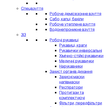
Спецвзуття
Робоче демісезонне взуття
Сабо, капці, бахіли
Робоче утеплене взуття
Водонепроникне взуття
ЗІЗ
Робочі рукавиці
Рукавиці, краги
Рукавички універсальні
Хімічно-стійкі рукавички
Медичні рукавички
Нарукавники
Захист органів дихання
Захисні маски,
напівмаски
Респіратори
Протигази та
комплектуючі
Фільтри, передфільтри