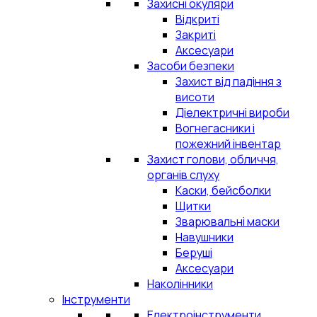
Захисні окуляри
Відкриті
Закриті
Аксесуари
Засоби безпеки
Захист від падіння з
висоти
Діелектричні вироби
Вогнегасники і
пожежний інвентар
Захист голови, обличчя,
органів слуху
Каски, бейсболки
Щитки
Зварювальні маски
Навушники
Беруші
Аксесуари
Наколінники
Інструменти
Електроінструменти