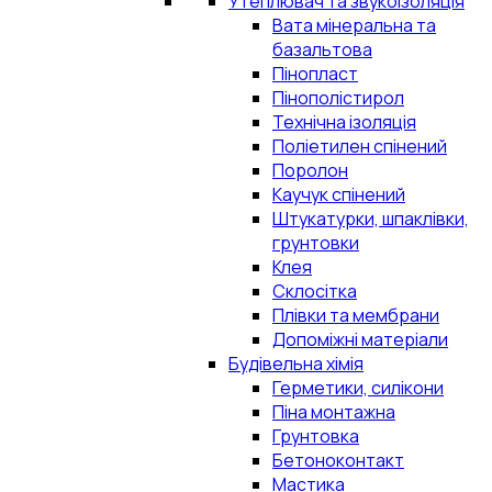
Утеплювач та звукоізоляція
Вата мінеральна та
базальтова
Пінопласт
Пінополістирол
Технічна ізоляція
Поліетилен спінений
Поролон
Каучук спінений
Штукатурки, шпаклівки,
грунтовки
Клея
Склосітка
Плівки та мембрани
Допоміжні матеріали
Будівельна хімія
Герметики, силікони
Піна монтажна
Грунтовка
Бетоноконтакт
Мастика