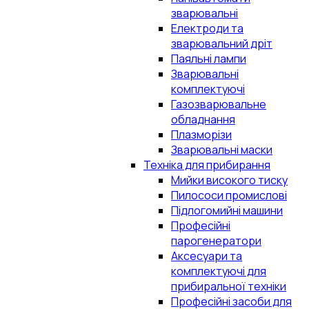
зварювальні
Електроди та
зварювальний дріт
Паяльні лампи
Зварювальні
комплектуючі
Газозварювальне
обладнання
Плазморізи
Зварювальні маски
Техніка для прибирання
Мийки високого тиску
Пилососи промислові
Підлогомийні машини
Професійні
парогенератори
Аксесуари та
комплектуючі для
прибиральної техніки
Професійні засоби для