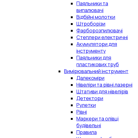
Паяльники та
випалювачі
Відбійні молотки
Штроборізи
Фарборозпилювачі
Степлери електричні
Акумулятори для
інструменту
Паяльники для
пластикових труб
Вимірювальний інструмент
Далекоміри
Нівеліри та рівні лазерні
Штативи для нівелірів
Детектори
Рулетки
Рівні
Маркери та олівці
будівельні
Правила