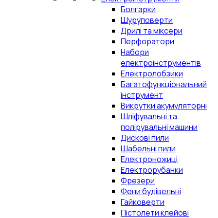
Болгарки
Шуруповерти
Дрилі та міксери
Перфоратори
Набори
електроінструментів
Електролобзики
Багатофункціональний
інструмент
Викрутки акумуляторні
Шліфувальні та
полірувальні машини
Дискові пили
Шабельні пили
Електроножиці
Електрорубанки
Фрезери
Фени будівельні
Гайковерти
Пістолети клейові