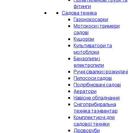
фітинги
Садова техніка
Газонокосарки
Мотокоси і тримери
садові
Кущорізи
Культиватори та
мотоблоки
Бензопили і
електропили
Ручні сівалки і розкидачі
Пилососи садові
Подрібнювачі садові
Аератори
Навісне обладнання
Снігоприбиральна
техніка та інвентар
Комплектуючі для
садової техніки
Дроворуби