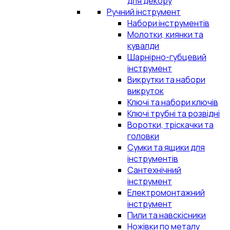
для декору
Ручний інструмент
Набори інструментів
Молотки, киянки та
кувалди
Шарнірно-губцевий
інструмент
Викрутки та набори
викруток
Ключі та набори ключів
Ключі трубні та розвідні
Воротки, тріскачки та
головки
Сумки та ящики для
інструментів
Сантехнічний
інструмент
Електромонтажний
інструмент
Пили та навскісники
Ножівки по металу