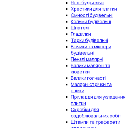
Ножі будівельні
Хрестики для плитки
Ємності будівельні
Кельми будівельні
Шпателі
Гладилки
Терки будівельні
Вінчики та міксери
будівельні
Пензлі малярні
Валики малярні та
кюветки
Валики голчасті
Малярні стрічки та
плівки
Приладдя для укладання
плитки
Скребки для
оздоблювальних робіт
Штампи та трафарети