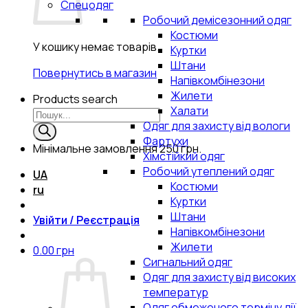
Спецодяг
Робочий демісезонний одяг
Костюми
У кошику немає товарів.
Куртки
Штани
Повернутись в магазин
Напівкомбінезони
Жилети
Products search
Халати
Одяг для захисту від вологи
Фартухи
Мінімальне замовлення
250 грн.
Хімстійкий одяг
Робочий утеплений одяг
UA
Костюми
ru
Куртки
Штани
Увійти / Реєстрація
Напівкомбінезони
Жилети
0.00
грн
Сигнальний одяг
Одяг для захисту від високих
температур
Одяг обмеженого терміну дії