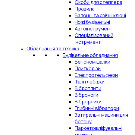
Скоби для степлера
Правила
Балонні та свічні ключі
Ножі будівельні
Автоінструмент
Спеціалізований
інструмент
Обладнання та техніка
Будівельне обладнання
Бетономішалки
Плиткорізи
Електротельфери
Талі і лебідки
Віброплити
Віброноги
Віброрейки
Глибинні вібратори
Затиральні машини для
бетону
Паркетошліфувальні
машини