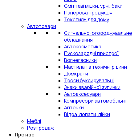
Сміттєві мішки, урні, баки
Паперова продукція
Текстиль для дому
Автотовари
Сигнально-огороджувальне
обладнання
Автокосметика
Пускозарядні пристрої
Вогнегасники
Мастила та технічні рідини
Домкрати
Троси буксирувальні
Знаки аварійної зупинки
Автоаксесуари
Компресори автомобільні
Аптечки
Відра, лопати, лійки
Меблі
Розпродаж
Про нас