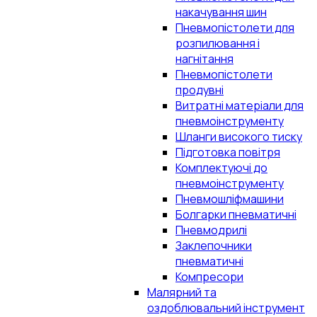
накачування шин
Пневмопістолети для
розпилювання і
нагнітання
Пневмопістолети
продувні
Витратні матеріали для
пневмоінструменту
Шланги високого тиску
Підготовка повітря
Комплектуючі до
пневмоінструменту
Пневмошліфмашини
Болгарки пневматичні
Пневмодрилі
Заклепочники
пневматичні
Компресори
Малярний та
оздоблювальний інструмент