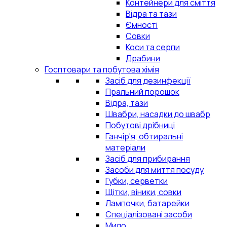
Контейнери для сміття
Відра та тази
Ємності
Совки
Коси та серпи
Драбини
Госптовари та побутова хімія
Засіб для дезинфекції
Пральний порошок
Відра, тази
Швабри, насадки до швабр
Побутові дрібниці
Ганчір'я, обтиральні
матеріали
Засіб для прибирання
Засоби для миття посуду
Губки, серветки
Щітки, віники, совки
Лампочки, батарейки
Спеціалізовані засоби
Мило