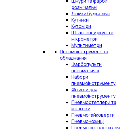
Шнури та фарби
розмічальні
Лінійки будівельні
Кутники
Кутоміри
Штангенциркулі та
мікрометри
Мультиметри
Пневмоінструмент та
обладнання
Фарбопульти
пневматичні
Набори
пневмоінструменту
Фітинги для
пневмоінструменту
Пневмостеплери та
молотки
Пневмогайковерти
Пневмоножиці
Пневмопістолети для