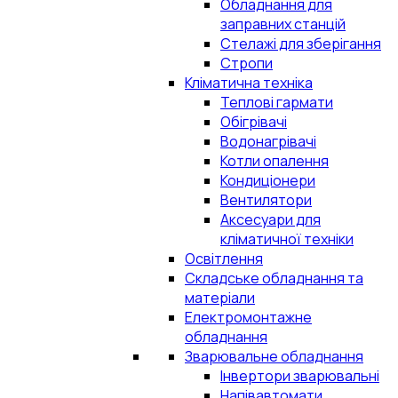
Обладнання для
заправних станцій
Стелажі для зберігання
Стропи
Кліматична техніка
Теплові гармати
Обігрівачі
Водонагрівачі
Котли опалення
Кондиціонери
Вентилятори
Аксесуари для
кліматичної техніки
Освітлення
Складське обладнання та
матеріали
Електромонтажне
обладнання
Зварювальне обладнання
Інвертори зварювальні
Напівавтомати