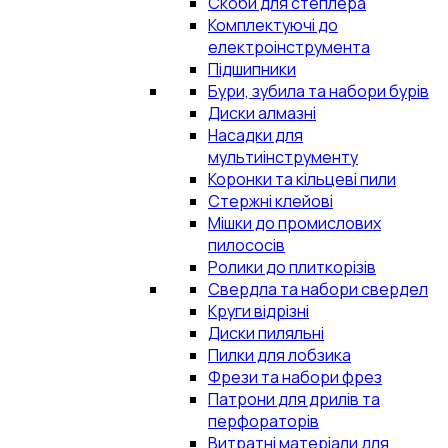
Скоби для степлера
Комплектуючі до
електроінструмента
Підшипники
Бури, зубила та набори бурів
Диски алмазні
Насадки для
мультиінструменту
Коронки та кільцеві пили
Стержні клейові
Мішки до промислових
пилососів
Ролики до плиткорізів
Свердла та набори свердел
Круги відрізні
Диски пиляльні
Пилки для лобзика
Фрези та набори фрез
Патрони для дрилів та
перфораторів
Витратні матеріали для