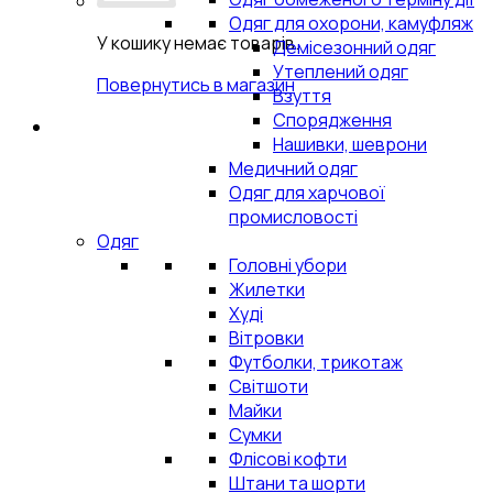
Одяг для охорони, камуфляж
У кошику немає товарів.
Демісезонний одяг
Утеплений одяг
Повернутись в магазин
Взуття
Спорядження
Нашивки, шеврони
Медичний одяг
Одяг для харчової
промисловості
Одяг
Головні убори
Жилетки
Худі
Вітровки
Футболки, трикотаж
Світшоти
Майки
Сумки
Флісові кофти
Штани та шорти