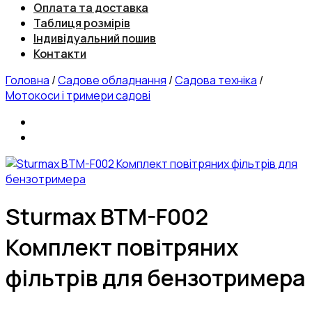
Оплата та доставка
Таблиця розмірів
Індивідуальний пошив
Контакти
Головна
/
Садове обладнання
/
Садова техніка
/
Мотокоси і тримери садові
Sturmax BTM-F002
Комплект повітряних
фільтрів для бензотримера