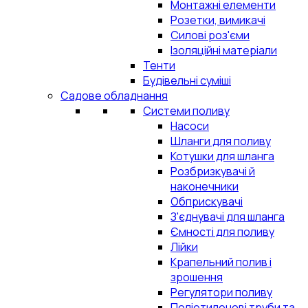
Монтажні елементи
Розетки, вимикачі
Силові роз'єми
Ізоляційні матеріали
Тенти
Будівельні суміші
Садове обладнання
Системи поливу
Насоси
Шланги для поливу
Котушки для шланга
Розбризкувачі й
наконечники
Обприскувачі
З'єднувачі для шланга
Ємності для поливу
Лійки
Крапельний полив і
зрошення
Регулятори поливу
Поліетиленові труби та