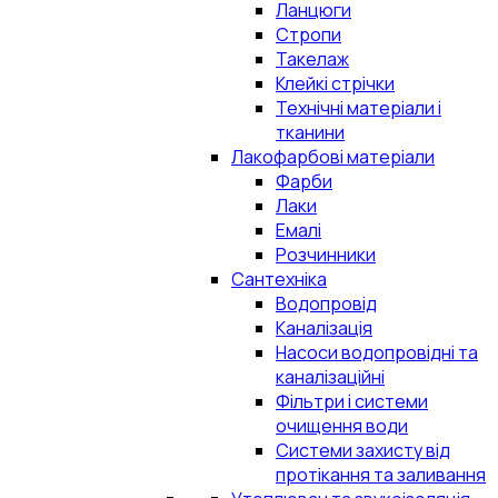
Ланцюги
Стропи
Такелаж
Клейкі стрічки
Технічні матеріали і
тканини
Лакофарбові матеріали
Фарби
Лаки
Емалі
Розчинники
Сантехніка
Водопровід
Каналізація
Насоси водопровідні та
каналізаційні
Фільтри і системи
очищення води
Системи захисту від
протікання та заливання