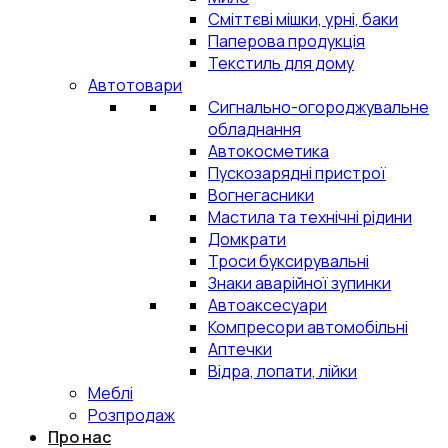
Сміттєві мішки, урні, баки
Паперова продукція
Текстиль для дому
Автотовари
Сигнально-огороджувальне
обладнання
Автокосметика
Пускозарядні пристрої
Вогнегасники
Мастила та технічні рідини
Домкрати
Троси буксирувальні
Знаки аварійної зупинки
Автоаксесуари
Компресори автомобільні
Аптечки
Відра, лопати, лійки
Меблі
Розпродаж
Про нас