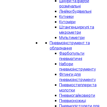
Шнури та фарби
розмічальні
Лінійки будівельні
Кутники
Кутоміри
Штангенциркулі та
мікрометри
Мультиметри
Пневмоінструмент та
обладнання
Фарбопульти
пневматичні
Набори
пневмоінструменту
Фітинги для
пневмоінструменту
Пневмостеплери та
молотки
Пневмогайковерти
Пневмоножиці
Пневмопістолети для