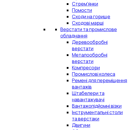
Стрем'янки
Помости
Сходи на горище
Сходові марші
Верстати та промислове
обладнання
Деревообробні
верстати
Металообробні
верстати
Компресори
Промислові колеса
Ремені для переміщення
вантажів
Штабелери та
навантажувачі
Вантажопідйомні візки
Інструментальні столи
та верстаки
Двигуни