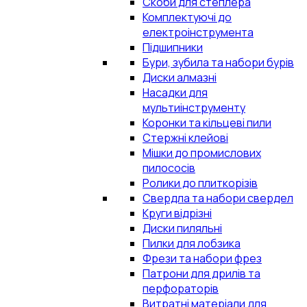
Скоби для степлера
Комплектуючі до
електроінструмента
Підшипники
Бури, зубила та набори бурів
Диски алмазні
Насадки для
мультиінструменту
Коронки та кільцеві пили
Стержні клейові
Мішки до промислових
пилососів
Ролики до плиткорізів
Свердла та набори свердел
Круги відрізні
Диски пиляльні
Пилки для лобзика
Фрези та набори фрез
Патрони для дрилів та
перфораторів
Витратні матеріали для