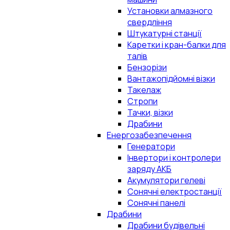
Установки алмазного
свердління
Штукатурні станції
Каретки і кран-балки для
талів
Бензорізи
Вантажопідйомні візки
Такелаж
Стропи
Тачки, візки
Драбини
Енергозабезпечення
Генератори
Інвертори і контролери
заряду АКБ
Акумулятори гелеві
Сонячні електростанції
Сонячні панелі
Драбини
Драбини будівельні