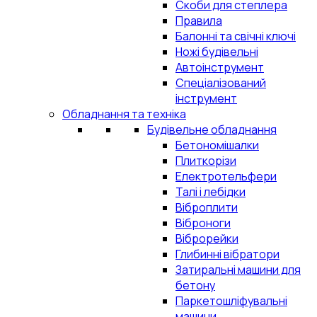
Скоби для степлера
Правила
Балонні та свічні ключі
Ножі будівельні
Автоінструмент
Спеціалізований
інструмент
Обладнання та техніка
Будівельне обладнання
Бетономішалки
Плиткорізи
Електротельфери
Талі і лебідки
Віброплити
Віброноги
Віброрейки
Глибинні вібратори
Затиральні машини для
бетону
Паркетошліфувальні
машини