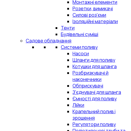
Монтажні елементи
Розетки, вимикачі
Силові роз'єми
Ізоляційні матеріали
Тенти
Будівельні суміші
Садове обладнання
Системи поливу
Насоси
Шланги для поливу
Котушки для шланга
Розбризкувачі й
наконечники
Обприскувачі
З'єднувачі для шланга
Ємності для поливу
Лійки
Крапельний полив і
зрошення
Регулятори поливу
Поліетиленові труби та