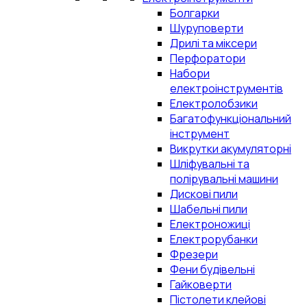
Болгарки
Шуруповерти
Дрилі та міксери
Перфоратори
Набори
електроінструментів
Електролобзики
Багатофункціональний
інструмент
Викрутки акумуляторні
Шліфувальні та
полірувальні машини
Дискові пили
Шабельні пили
Електроножиці
Електрорубанки
Фрезери
Фени будівельні
Гайковерти
Пістолети клейові