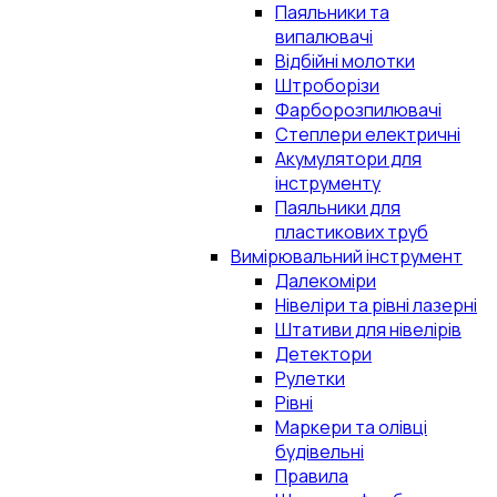
Паяльники та
випалювачі
Відбійні молотки
Штроборізи
Фарборозпилювачі
Степлери електричні
Акумулятори для
інструменту
Паяльники для
пластикових труб
Вимірювальний інструмент
Далекоміри
Нівеліри та рівні лазерні
Штативи для нівелірів
Детектори
Рулетки
Рівні
Маркери та олівці
будівельні
Правила