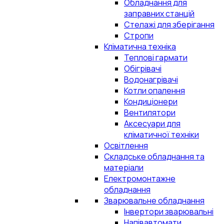
Обладнання для
заправних станцій
Стелажі для зберігання
Стропи
Кліматична техніка
Теплові гармати
Обігрівачі
Водонагрівачі
Котли опалення
Кондиціонери
Вентилятори
Аксесуари для
кліматичної техніки
Освітлення
Складське обладнання та
матеріали
Електромонтажне
обладнання
Зварювальне обладнання
Інвертори зварювальні
Напівавтомати