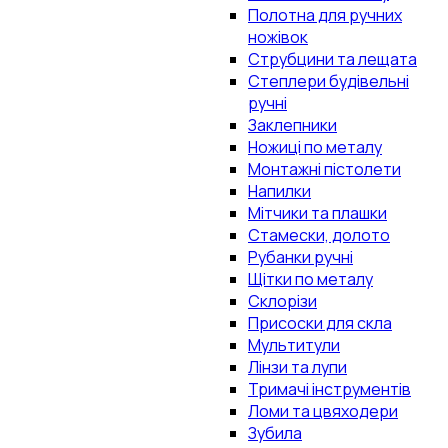
Полотна для ручних
ножівок
Струбцини та лещата
Степлери будівельні
ручні
Заклепники
Ножиці по металу
Монтажні пістолети
Напилки
Мітчики та плашки
Стамески, долото
Рубанки ручні
Щітки по металу
Склорізи
Присоски для скла
Мультитули
Лінзи та лупи
Тримачі інструментів
Ломи та цвяходери
Зубила