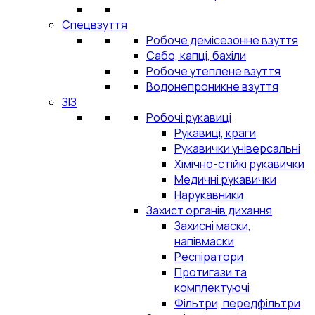
Спецвзуття
Робоче демісезонне взуття
Сабо, капці, бахіли
Робоче утеплене взуття
Водонепроникне взуття
ЗІЗ
Робочі рукавиці
Рукавиці, краги
Рукавички універсальні
Хімічно-стійкі рукавички
Медичні рукавички
Нарукавники
Захист органів дихання
Захисні маски,
напівмаски
Респіратори
Протигази та
комплектуючі
Фільтри, передфільтри