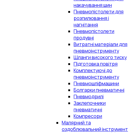
накачування шин
Пневмопістолети для
розпилювання і
нагнітання
Пневмопістолети
продувні
Витратні матеріали для
пневмоінструменту
Шланги високого тиску
Підготовка повітря
Комплектуючі до
пневмоінструменту
Пневмошліфмашини
Болгарки пневматичні
Пневмодрилі
Заклепочники
пневматичні
Компресори
Малярний та
оздоблювальний інструмент