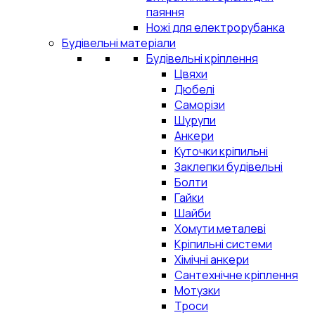
паяння
Ножі для електрорубанка
Будівельні матеріали
Будівельні кріплення
Цвяхи
Дюбелі
Саморізи
Шурупи
Анкери
Куточки кріпильні
Заклепки будівельні
Болти
Гайки
Шайби
Хомути металеві
Кріпильні системи
Хімічні анкери
Сантехнічне кріплення
Мотузки
Троси