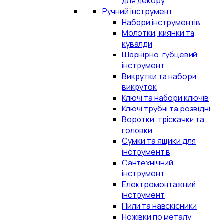
для декору
Ручний інструмент
Набори інструментів
Молотки, киянки та
кувалди
Шарнірно-губцевий
інструмент
Викрутки та набори
викруток
Ключі та набори ключів
Ключі трубні та розвідні
Воротки, тріскачки та
головки
Сумки та ящики для
інструментів
Сантехнічний
інструмент
Електромонтажний
інструмент
Пили та навскісники
Ножівки по металу