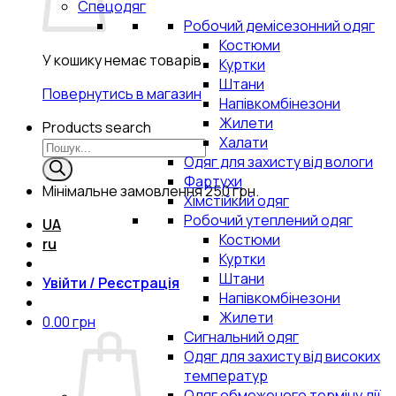
Спецодяг
Робочий демісезонний одяг
Костюми
У кошику немає товарів.
Куртки
Штани
Повернутись в магазин
Напівкомбінезони
Жилети
Products search
Халати
Одяг для захисту від вологи
Фартухи
Мінімальне замовлення
250 грн.
Хімстійкий одяг
Робочий утеплений одяг
UA
Костюми
ru
Куртки
Штани
Увійти / Реєстрація
Напівкомбінезони
Жилети
0.00
грн
Сигнальний одяг
Одяг для захисту від високих
температур
Одяг обмеженого терміну дії