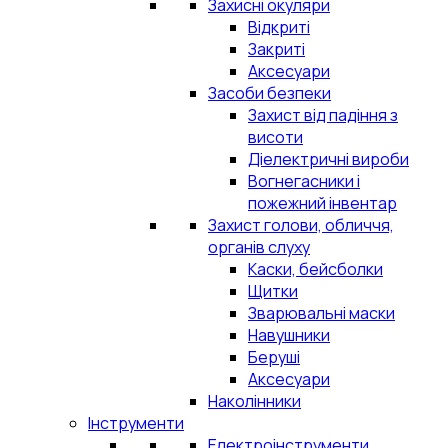
Захисні окуляри
Відкриті
Закриті
Аксесуари
Засоби безпеки
Захист від падіння з
висоти
Діелектричні вироби
Вогнегасники і
пожежний інвентар
Захист голови, обличчя,
органів слуху
Каски, бейсболки
Щитки
Зварювальні маски
Навушники
Беруші
Аксесуари
Наколінники
Інструменти
Електроінструменти