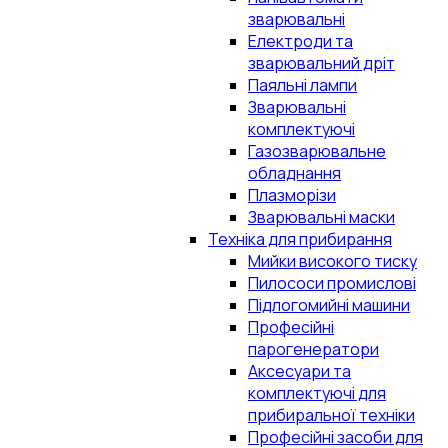
зварювальні
Електроди та
зварювальний дріт
Паяльні лампи
Зварювальні
комплектуючі
Газозварювальне
обладнання
Плазморізи
Зварювальні маски
Техніка для прибирання
Мийки високого тиску
Пилососи промислові
Підлогомийні машини
Професійні
парогенератори
Аксесуари та
комплектуючі для
прибиральної техніки
Професійні засоби для