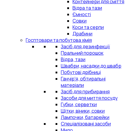
Контейнери для сміття
Відра та тази
Ємності
Совки
Коси та серпи
Драбини
Госптовари та побутова хімія
Засіб для дезинфекції
Пральний порошок
Відра, тази
Швабри, насадки до швабр
Побутові дрібниці
Ганчір'я, обтиральні
матеріали
Засіб для прибирання
Засоби для миття посуду
Губки, серветки
Щітки, віники, совки
Лампочки, батарейки
Спеціалізовані засоби
Мило