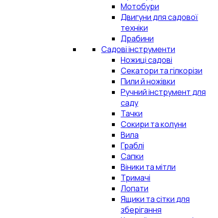
Мотобури
Двигуни для садової
техніки
Драбини
Садові інструменти
Ножиці садові
Секатори та гілкорізи
Пили й ножівки
Ручний інструмент для
саду
Тачки
Сокири та колуни
Вила
Граблі
Сапки
Віники та мітли
Тримачі
Лопати
Ящики та сітки для
зберігання