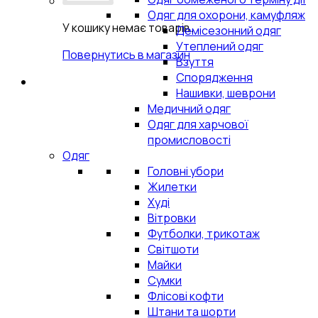
Одяг для охорони, камуфляж
У кошику немає товарів.
Демісезонний одяг
Утеплений одяг
Повернутись в магазин
Взуття
Спорядження
Нашивки, шеврони
Медичний одяг
Одяг для харчової
промисловості
Одяг
Головні убори
Жилетки
Худі
Вітровки
Футболки, трикотаж
Світшоти
Майки
Сумки
Флісові кофти
Штани та шорти