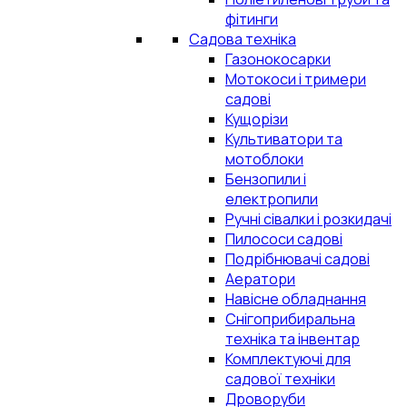
фітинги
Садова техніка
Газонокосарки
Мотокоси і тримери
садові
Кущорізи
Культиватори та
мотоблоки
Бензопили і
електропили
Ручні сівалки і розкидачі
Пилососи садові
Подрібнювачі садові
Аератори
Навісне обладнання
Снігоприбиральна
техніка та інвентар
Комплектуючі для
садової техніки
Дроворуби