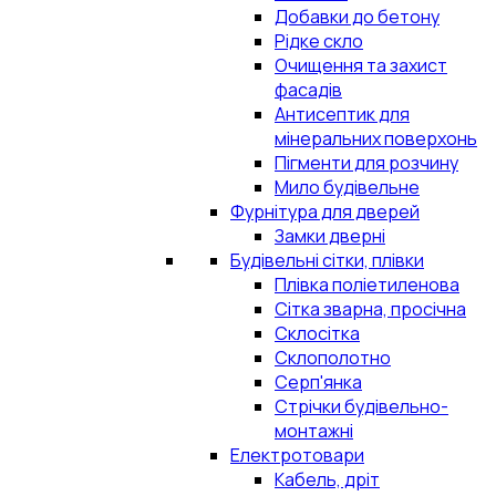
Добавки до бетону
Рідке скло
Очищення та захист
фасадів
Антисептик для
мінеральних поверхонь
Пігменти для розчину
Мило будівельне
Фурнітура для дверей
Замки дверні
Будівельні сітки, плівки
Плівка поліетиленова
Сітка зварна, просічна
Склосітка
Склополотно
Серп'янка
Стрічки будівельно-
монтажні
Електротовари
Кабель, дріт