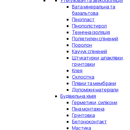
Утеплювач та звукоізоляція
Вата мінеральна та
базальтова
Пінопласт
Пінополістирол
Технічна ізоляція
Поліетилен спінений
Поролон
Каучук спінений
Штукатурки, шпаклівки,
грунтовки
Клея
Склосітка
Плівки та мембрани
Допоміжні матеріали
Будівельна хімія
Герметики, силікони
Піна монтажна
Грунтовка
Бетоноконтакт
Мастика