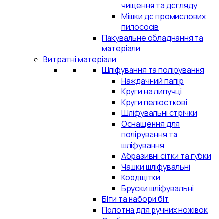
чищення та догляду
Мішки до промислових
пилососів
Пакувальне обладнання та
матеріали
Витратні матеріали
Шліфування та полірування
Наждачний папір
Круги на липучці
Круги пелюсткові
Шліфувальні стрічки
Оснащення для
полірування та
шліфування
Абразивні сітки та губки
Чашки шліфувальні
Кордщітки
Бруски шліфувальні
Біти та набори біт
Полотна для ручних ножівок