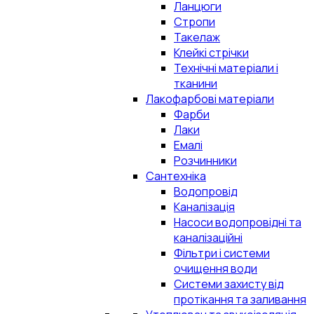
Ланцюги
Стропи
Такелаж
Клейкі стрічки
Технічні матеріали і
тканини
Лакофарбові матеріали
Фарби
Лаки
Емалі
Розчинники
Сантехніка
Водопровід
Каналізація
Насоси водопровідні та
каналізаційні
Фільтри і системи
очищення води
Системи захисту від
протікання та заливання