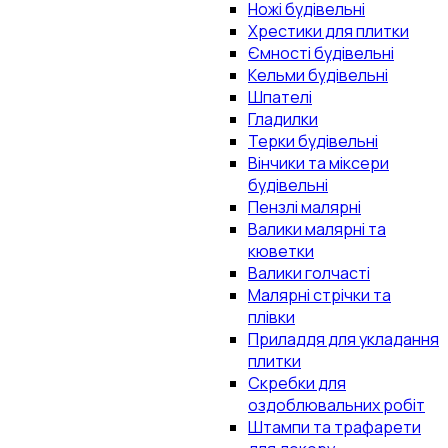
Ножі будівельні
Хрестики для плитки
Ємності будівельні
Кельми будівельні
Шпателі
Гладилки
Терки будівельні
Вінчики та міксери
будівельні
Пензлі малярні
Валики малярні та
кюветки
Валики голчасті
Малярні стрічки та
плівки
Приладдя для укладання
плитки
Скребки для
оздоблювальних робіт
Штампи та трафарети