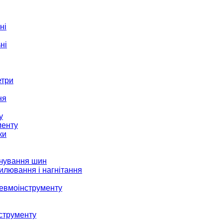
ні
ні
етри
ня
у
менту
ки
ачування шин
илювання і нагнітання
невмоінструменту
струменту