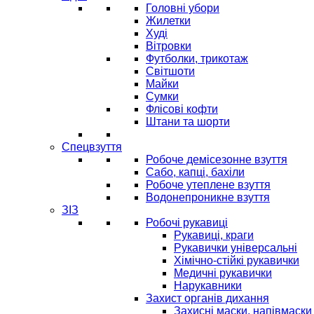
Головні убори
Жилетки
Худі
Вітровки
Футболки, трикотаж
Світшоти
Майки
Сумки
Флісові кофти
Штани та шорти
Спецвзуття
Робоче демісезонне взуття
Сабо, капці, бахіли
Робоче утеплене взуття
Водонепроникне взуття
ЗІЗ
Робочі рукавиці
Рукавиці, краги
Рукавички універсальні
Хімічно-стійкі рукавички
Медичні рукавички
Нарукавники
Захист органів дихання
Захисні маски, напівмаски