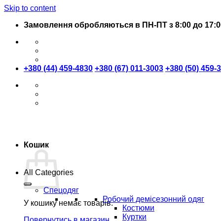
Skip to content
Замовлення обробляються в ПН-ПТ з 8:00 до 17:0
+380 (44) 459-4830
+380 (67) 011-3003
+380 (50) 459-
Кошик
All Categories
Спецодяг
Робочий демісезонний одяг
У кошику немає товарів.
Костюми
Куртки
Повернутись в магазин