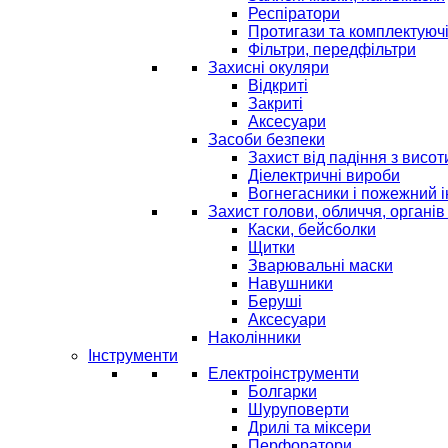
Респіратори
Протигази та комплектуюч
Фільтри, передфільтри
Захисні окуляри
Відкриті
Закриті
Аксесуари
Засоби безпеки
Захист від падіння з висот
Діелектричні вироби
Вогнегасники і пожежний 
Захист голови, обличчя, органів
Каски, бейсболки
Щитки
Зварювальні маски
Навушники
Беруші
Аксесуари
Наколінники
Інструменти
Електроінструменти
Болгарки
Шуруповерти
Дрилі та міксери
Перфоратори