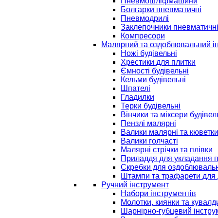
Пневмошліфмашини
Болгарки пневматичні
Пневмодрилі
Заклепочники пневматичн
Компресори
Малярний та оздоблювальний і
Ножі будівельні
Хрестики для плитки
Ємності будівельні
Кельми будівельні
Шпателі
Гладилки
Терки будівельні
Вінчики та міксери будівел
Пензлі малярні
Валики малярні та кюветк
Валики голчасті
Малярні стрічки та плівки
Приладдя для укладання 
Скребки для оздоблювальн
Штампи та трафарети для 
Ручний інструмент
Набори інструментів
Молотки, киянки та кувалд
Шарнірно-губцевий інстру