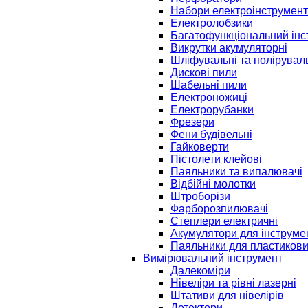
Набори електроінструмент
Електролобзики
Багатофункціональний інс
Викрутки акумуляторні
Шліфувальні та полірувал
Дискові пили
Шабельні пили
Електроножиці
Електрорубанки
Фрезери
Фени будівельні
Гайковерти
Пістолети клейові
Паяльники та випалювачі
Відбійні молотки
Штроборізи
Фарборозпилювачі
Степлери електричні
Акумулятори для інструме
Паяльники для пластикови
Вимірювальний інструмент
Далекоміри
Нівеліри та рівні лазерні
Штативи для нівелірів
Детектори