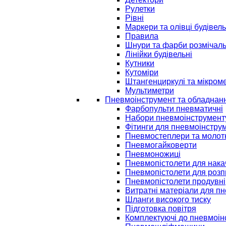
Рулетки
Рівні
Маркери та олівці будівель
Правила
Шнури та фарби розмічаль
Лінійки будівельні
Кутники
Кутоміри
Штангенциркулі та мікром
Мультиметри
Пневмоінструмент та обладнан
Фарбопульти пневматичні
Набори пневмоінструмент
Фітинги для пневмоінстру
Пневмостеплери та молот
Пневмогайковерти
Пневмоножиці
Пневмопістолети для нак
Пневмопістолети для розп
Пневмопістолети продувні
Витратні матеріали для п
Шланги високого тиску
Підготовка повітря
Комплектуючі до пневмоін