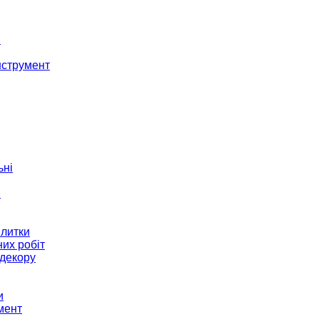
і
нструмент
ьні
и
плитки
их робіт
декору
и
мент