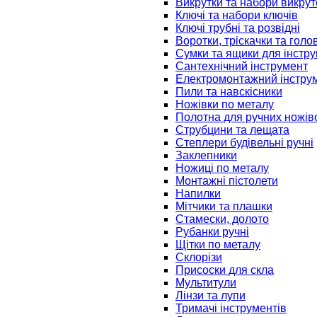
Викрутки та набори викрут
Ключі та набори ключів
Ключі трубні та розвідні
Воротки, тріскачки та голо
Сумки та ящики для інстру
Сантехнічний інструмент
Електромонтажний інстру
Пили та навскісники
Ножівки по металу
Полотна для ручних ножів
Струбцини та лещата
Степлери будівельні ручні
Заклепники
Ножиці по металу
Монтажні пістолети
Напилки
Мітчики та плашки
Стамески, долото
Рубанки ручні
Щітки по металу
Склорізи
Присоски для скла
Мультитули
Лінзи та лупи
Тримачі інструментів