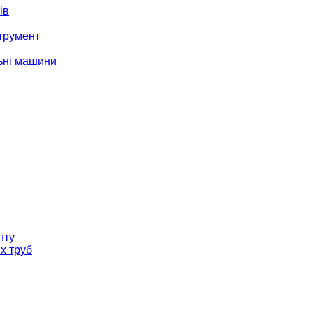
ів
трумент
ьні машини
нту
х труб