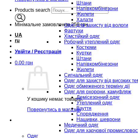
Штани
Напівкомбінезони
Products search
Жилети
Халати
Мінімальне замовлення
250 грн.
Одяг для захисту від вологи
Фартухи
UA
Хімстійкий одяг
ru
Робочий утеплений одяг
Костюми
Увійти / Реєстрація
Куртки
Штани
0.00
грн
Напівкомбінезони
Жилети
Сигнальний одяг
Одяг для захисту від високих т
Одяг обмеженого терміну дії
Одяг для охорони, камуфляж
Демісезонний одяг
У кошику немає товарів.
Утеплений одяг
Взуття
Повернутись в магазин
Спорядження
Нашивки, шеврони
Медичний одяг
Одяг для харчової промисловос
Одяг