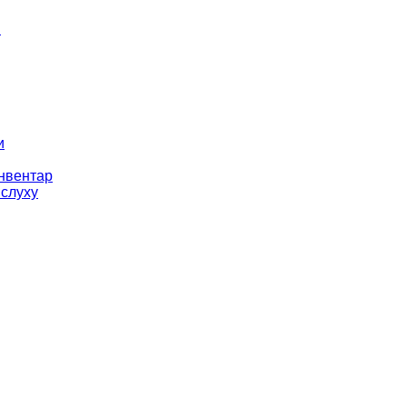
і
и
інвентар
 слуху