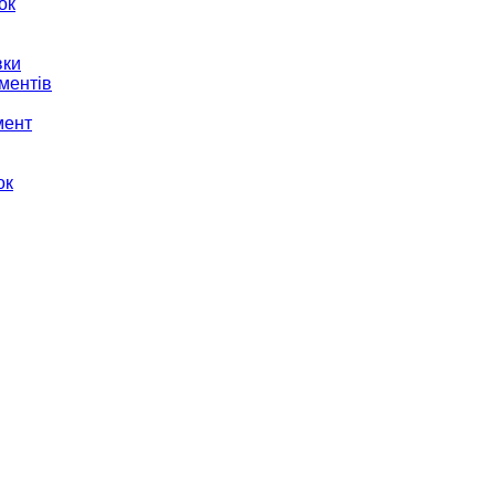
ок
вки
ментів
мент
ок