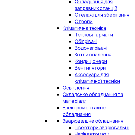
Обладнання для
заправних станцій
Стелажі для зберігання
Стропи
Кліматична техніка
Теплові гармати
Обігрівачі
Водонагрівачі
Котли опалення
Кондиціонери
Вентилятори
Аксесуари для
кліматичної техніки
Освітлення
Складське обладнання та
матеріали
Електромонтажне
обладнання
Зварювальне обладнання
Інвертори зварювальні
Напівавтомати