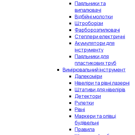
Паяльники та
випалювачі
Відбійні молотки
Штроборізи
Фарборозпилювачі
Степлери електричні
Акумулятори для
інструменту
Паяльники для
пластикових труб
Вимірювальний інструмент
Далекоміри
Нівеліри та рівні лазерні
Штативи для нівелірів
Детектори
Рулетки
Рівні
Маркери та олівці
будівельні
Правила