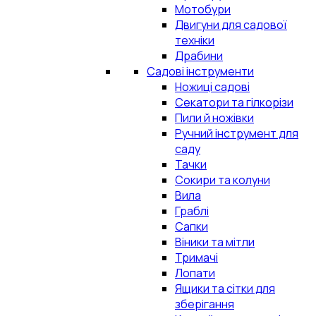
Мотобури
Двигуни для садової
техніки
Драбини
Садові інструменти
Ножиці садові
Секатори та гілкорізи
Пили й ножівки
Ручний інструмент для
саду
Тачки
Сокири та колуни
Вила
Граблі
Сапки
Віники та мітли
Тримачі
Лопати
Ящики та сітки для
зберігання