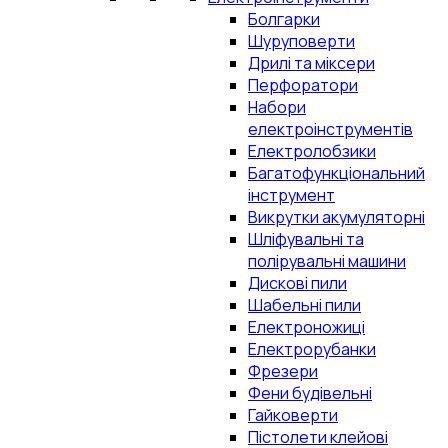
Болгарки
Шуруповерти
Дрилі та міксери
Перфоратори
Набори
електроінструментів
Електролобзики
Багатофункціональний
інструмент
Викрутки акумуляторні
Шліфувальні та
полірувальні машини
Дискові пили
Шабельні пили
Електроножиці
Електрорубанки
Фрезери
Фени будівельні
Гайковерти
Пістолети клейові