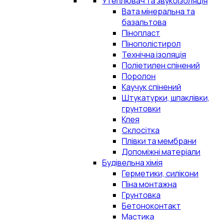
Утеплювач та звукоізоляція
Вата мінеральна та
базальтова
Пінопласт
Пінополістирол
Технічна ізоляція
Поліетилен спінений
Поролон
Каучук спінений
Штукатурки, шпаклівки,
грунтовки
Клея
Склосітка
Плівки та мембрани
Допоміжні матеріали
Будівельна хімія
Герметики, силікони
Піна монтажна
Грунтовка
Бетоноконтакт
Мастика