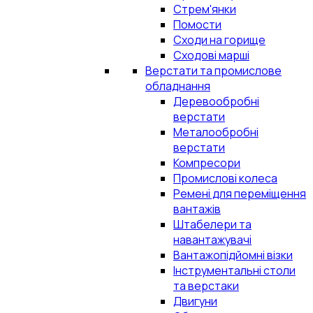
Стрем'янки
Помости
Сходи на горище
Сходові марші
Верстати та промислове
обладнання
Деревообробні
верстати
Металообробні
верстати
Компресори
Промислові колеса
Ремені для переміщення
вантажів
Штабелери та
навантажувачі
Вантажопідйомні візки
Інструментальні столи
та верстаки
Двигуни