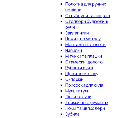
Полотна для ручних
ножівок
Струбцини та лещата
Степлери будівельні
ручні
Заклепники
Ножиці по металу
Монтажні пістолети
Напилки
Мітчики та плашки
Стамески, долото
Рубанки ручні
Щітки по металу
Склорізи
Присоски для скла
Мультитули
Лінзи та лупи
Тримачі інструментів
Ломи та цвяходери
Зубила