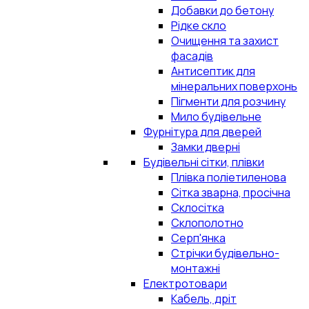
Добавки до бетону
Рідке скло
Очищення та захист
фасадів
Антисептик для
мінеральних поверхонь
Пігменти для розчину
Мило будівельне
Фурнітура для дверей
Замки дверні
Будівельні сітки, плівки
Плівка поліетиленова
Сітка зварна, просічна
Склосітка
Склополотно
Серп'янка
Стрічки будівельно-
монтажні
Електротовари
Кабель, дріт