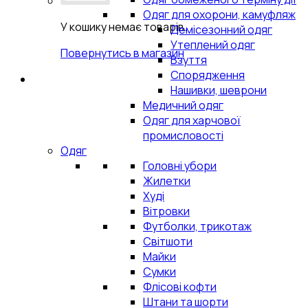
Одяг для охорони, камуфляж
У кошику немає товарів.
Демісезонний одяг
Утеплений одяг
Повернутись в магазин
Взуття
Спорядження
Нашивки, шеврони
Медичний одяг
Одяг для харчової
промисловості
Одяг
Головні убори
Жилетки
Худі
Вітровки
Футболки, трикотаж
Світшоти
Майки
Сумки
Флісові кофти
Штани та шорти