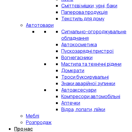
Сміттєві мішки, урні, баки
Паперова продукція
Текстиль для дому
Автотовари
Сигнально-огороджувальне
обладнання
Автокосметика
Пускозарядні пристрої
Вогнегасники
Мастила та технічні рідини
Домкрати
Троси буксирувальні
Знаки аварійної зупинки
Автоаксесуари
Компресори автомобільні
Аптечки
Відра, лопати, лійки
Меблі
Розпродаж
Про нас