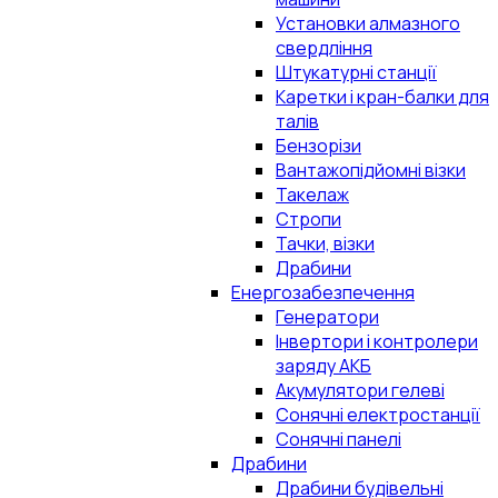
Установки алмазного
свердління
Штукатурні станції
Каретки і кран-балки для
талів
Бензорізи
Вантажопідйомні візки
Такелаж
Стропи
Тачки, візки
Драбини
Енергозабезпечення
Генератори
Інвертори і контролери
заряду АКБ
Акумулятори гелеві
Сонячні електростанції
Сонячні панелі
Драбини
Драбини будівельні