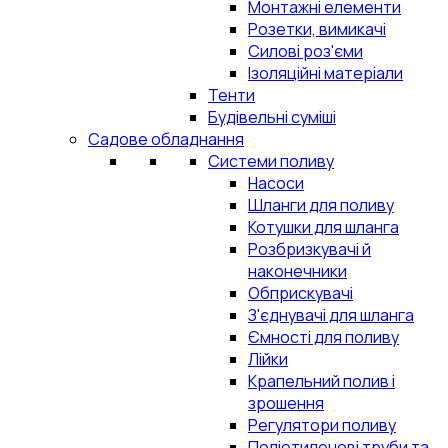
Монтажні елементи
Розетки, вимикачі
Силові роз'єми
Ізоляційні матеріали
Тенти
Будівельні суміші
Садове обладнання
Системи поливу
Насоси
Шланги для поливу
Котушки для шланга
Розбризкувачі й
наконечники
Обприскувачі
З'єднувачі для шланга
Ємності для поливу
Лійки
Крапельний полив і
зрошення
Регулятори поливу
Поліетиленові труби та