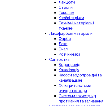
Ланцюги
Стропи
Такелаж
Клейкі стрічки
Технічні матеріали і
тканини
Лакофарбові матеріали
Фарби
Лаки
Емалі
Розчинники
Сантехніка
Водопровід
Каналізація
Насоси водопровідні та
каналізаційні
Фільтри і системи
очищення води
Системи захисту від
протікання та заливання