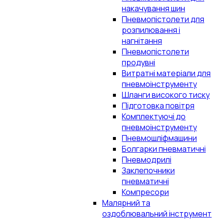
накачування шин
Пневмопістолети для
розпилювання і
нагнітання
Пневмопістолети
продувні
Витратні матеріали для
пневмоінструменту
Шланги високого тиску
Підготовка повітря
Комплектуючі до
пневмоінструменту
Пневмошліфмашини
Болгарки пневматичні
Пневмодрилі
Заклепочники
пневматичні
Компресори
Малярний та
оздоблювальний інструмент