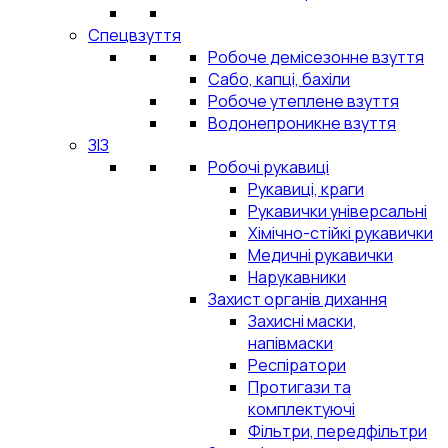
Спецвзуття
Робоче демісезонне взуття
Сабо, капці, бахіли
Робоче утеплене взуття
Водонепроникне взуття
ЗІЗ
Робочі рукавиці
Рукавиці, краги
Рукавички універсальні
Хімічно-стійкі рукавички
Медичні рукавички
Нарукавники
Захист органів дихання
Захисні маски,
напівмаски
Респіратори
Протигази та
комплектуючі
Фільтри, передфільтри