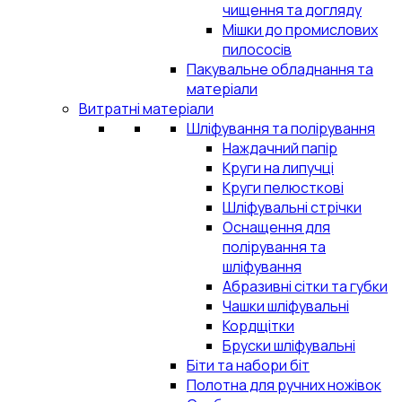
чищення та догляду
Мішки до промислових
пилососів
Пакувальне обладнання та
матеріали
Витратні матеріали
Шліфування та полірування
Наждачний папір
Круги на липучці
Круги пелюсткові
Шліфувальні стрічки
Оснащення для
полірування та
шліфування
Абразивні сітки та губки
Чашки шліфувальні
Кордщітки
Бруски шліфувальні
Біти та набори біт
Полотна для ручних ножівок