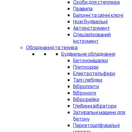
Скоби для степлера
Правила
Балонні та свічні ключі
Ножі будівельні
Автоінструмент
Спеціалізований
інструмент
Обладнання та техніка
Будівельне обладнання
Бетономішалки
Плиткорізи
Електротельфери
Талі і лебідки
Віброплити
Віброноги
Віброрейки
Глибинні вібратори
Затиральні машини для
бетону
Паркетошліфувальні
машини