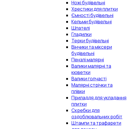
Ножі будівельні
Хрестики для плитки
Ємності будівельні
Кельми будівельні
Шпателі
Гладилки
Терки будівельні
Вінчики та міксери
будівельні
Пензлі малярні
Валики малярні та
кюветки
Валики голчасті
Малярні стрічки та
плівки
Приладдя для укладання
плитки
Скребки для
оздоблювальних робіт
Штампи та трафарети