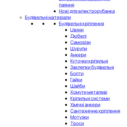
паяння
Ножі для електрорубанка
Будівельні матеріали
Будівельні кріплення
Цвяхи
Дюбелі
Саморізи
Шурупи
Анкери
Куточки кріпильні
Заклепки будівельні
Болти
Гайки
Шайби
Хомути металеві
Кріпильні системи
Хімічні анкери
Сантехнічне кріплення
Мотузки
Троси