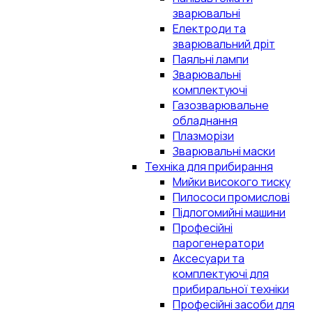
зварювальні
Електроди та
зварювальний дріт
Паяльні лампи
Зварювальні
комплектуючі
Газозварювальне
обладнання
Плазморізи
Зварювальні маски
Техніка для прибирання
Мийки високого тиску
Пилососи промислові
Підлогомийні машини
Професійні
парогенератори
Аксесуари та
комплектуючі для
прибиральної техніки
Професійні засоби для