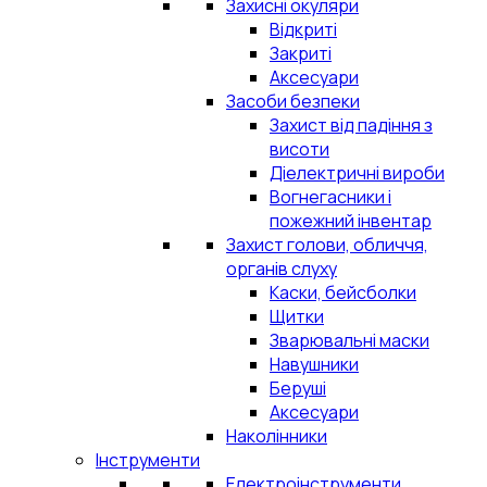
Захисні окуляри
Відкриті
Закриті
Аксесуари
Засоби безпеки
Захист від падіння з
висоти
Діелектричні вироби
Вогнегасники і
пожежний інвентар
Захист голови, обличчя,
органів слуху
Каски, бейсболки
Щитки
Зварювальні маски
Навушники
Беруші
Аксесуари
Наколінники
Інструменти
Електроінструменти