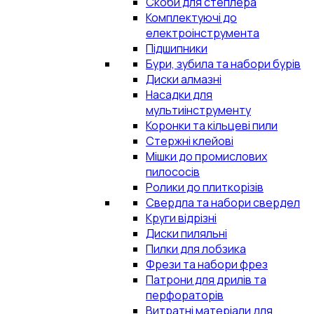
Скоби для степлера
Комплектуючі до
електроінструмента
Підшипники
Бури, зубила та набори бурів
Диски алмазні
Насадки для
мультиінструменту
Коронки та кільцеві пили
Стержні клейові
Мішки до промислових
пилососів
Ролики до плиткорізів
Свердла та набори свердел
Круги відрізні
Диски пиляльні
Пилки для лобзика
Фрези та набори фрез
Патрони для дрилів та
перфораторів
Витратні матеріали для