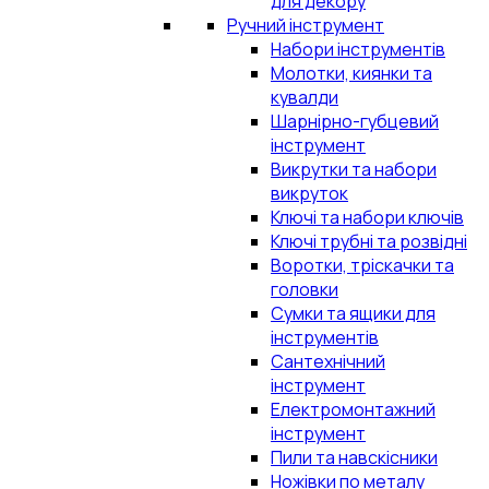
для декору
Ручний інструмент
Набори інструментів
Молотки, киянки та
кувалди
Шарнірно-губцевий
інструмент
Викрутки та набори
викруток
Ключі та набори ключів
Ключі трубні та розвідні
Воротки, тріскачки та
головки
Сумки та ящики для
інструментів
Сантехнічний
інструмент
Електромонтажний
інструмент
Пили та навскісники
Ножівки по металу