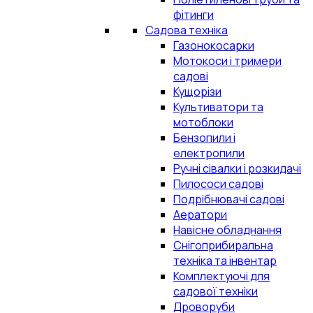
фітинги
Садова техніка
Газонокосарки
Мотокоси і тримери
садові
Кущорізи
Культиватори та
мотоблоки
Бензопили і
електропили
Ручні сівалки і розкидачі
Пилососи садові
Подрібнювачі садові
Аератори
Навісне обладнання
Снігоприбиральна
техніка та інвентар
Комплектуючі для
садової техніки
Дроворуби