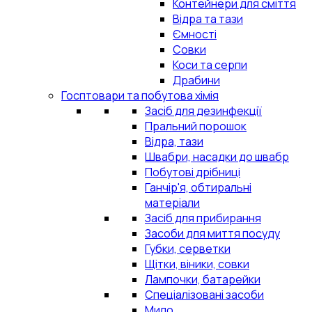
Контейнери для сміття
Відра та тази
Ємності
Совки
Коси та серпи
Драбини
Госптовари та побутова хімія
Засіб для дезинфекції
Пральний порошок
Відра, тази
Швабри, насадки до швабр
Побутові дрібниці
Ганчір'я, обтиральні
матеріали
Засіб для прибирання
Засоби для миття посуду
Губки, серветки
Щітки, віники, совки
Лампочки, батарейки
Спеціалізовані засоби
Мило