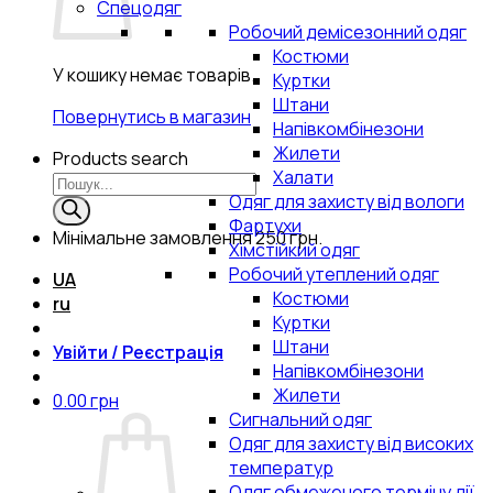
Спецодяг
Робочий демісезонний одяг
Костюми
У кошику немає товарів.
Куртки
Штани
Повернутись в магазин
Напівкомбінезони
Жилети
Products search
Халати
Одяг для захисту від вологи
Фартухи
Мінімальне замовлення
250 грн.
Хімстійкий одяг
Робочий утеплений одяг
UA
Костюми
ru
Куртки
Штани
Увійти / Реєстрація
Напівкомбінезони
Жилети
0.00
грн
Сигнальний одяг
Одяг для захисту від високих
температур
Одяг обмеженого терміну дії