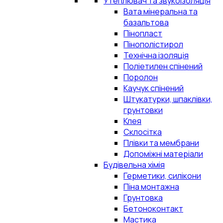
Утеплювач та звукоізоляція
Вата мінеральна та
базальтова
Пінопласт
Пінополістирол
Технічна ізоляція
Поліетилен спінений
Поролон
Каучук спінений
Штукатурки, шпаклівки,
грунтовки
Клея
Склосітка
Плівки та мембрани
Допоміжні матеріали
Будівельна хімія
Герметики, силікони
Піна монтажна
Грунтовка
Бетоноконтакт
Мастика