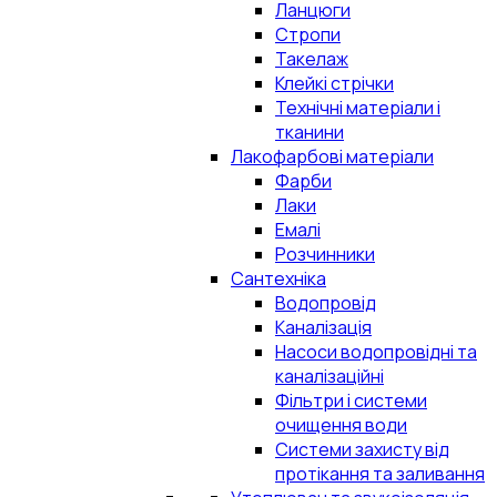
Ланцюги
Стропи
Такелаж
Клейкі стрічки
Технічні матеріали і
тканини
Лакофарбові матеріали
Фарби
Лаки
Емалі
Розчинники
Сантехніка
Водопровід
Каналізація
Насоси водопровідні та
каналізаційні
Фільтри і системи
очищення води
Системи захисту від
протікання та заливання