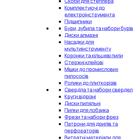
Скоби для степлера
Комплектуючі до
електроінструмента
Підшипники
Бури, зубила та набори бурів
Диски алмазні
Насадки для
мультиінструменту
Коронки та кільцеві пили
Стержні клейові
Мішки до промислових
пилососів
Ролики до плиткорізів
Свердла та набори свердел
Круги відрізні
Диски пиляльні
Пилки для лобзика
Фрези та набори фрез
Патрони для дрилів та
перфораторів
Витратні матеріали для