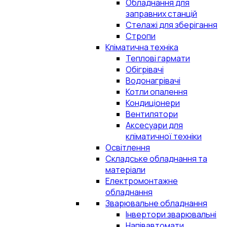
Обладнання для
заправних станцій
Стелажі для зберігання
Стропи
Кліматична техніка
Теплові гармати
Обігрівачі
Водонагрівачі
Котли опалення
Кондиціонери
Вентилятори
Аксесуари для
кліматичної техніки
Освітлення
Складське обладнання та
матеріали
Електромонтажне
обладнання
Зварювальне обладнання
Інвертори зварювальні
Напівавтомати