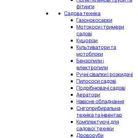
фітинги
Садова техніка
Газонокосарки
Мотокоси і тримери
садові
Кущорізи
Культиватори та
мотоблоки
Бензопили і
електропили
Ручні сівалки і розкидачі
Пилососи садові
Подрібнювачі садові
Аератори
Навісне обладнання
Снігоприбиральна
техніка та інвентар
Комплектуючі для
садової техніки
Дроворуби