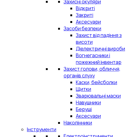
Захисні окуляри
Відкриті
Закриті
Аксесуари
Засоби безпеки
Захист від падіння з
висоти
Діелектричні вироби
Вогнегасники і
пожежний інвентар
Захист голови, обличчя,
органів слуху
Каски, бейсболки
Щитки
Зварювальні маски
Навушники
Беруші
Аксесуари
Наколінники
Інструменти
Електроінструменти