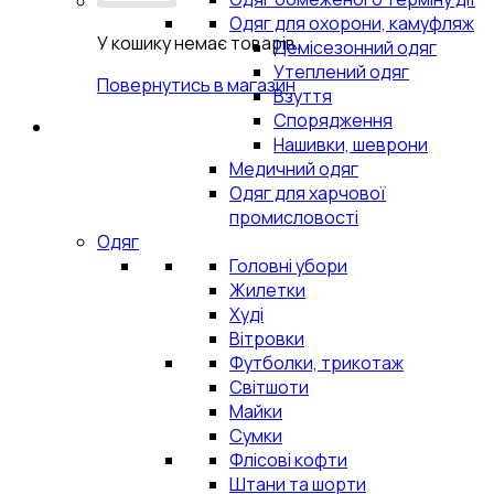
Одяг для охорони, камуфляж
У кошику немає товарів.
Демісезонний одяг
Утеплений одяг
Повернутись в магазин
Взуття
Спорядження
Нашивки, шеврони
Медичний одяг
Одяг для харчової
промисловості
Одяг
Головні убори
Жилетки
Худі
Вітровки
Футболки, трикотаж
Світшоти
Майки
Сумки
Флісові кофти
Штани та шорти