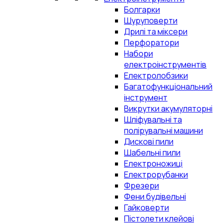
Болгарки
Шуруповерти
Дрилі та міксери
Перфоратори
Набори
електроінструментів
Електролобзики
Багатофункціональний
інструмент
Викрутки акумуляторні
Шліфувальні та
полірувальні машини
Дискові пили
Шабельні пили
Електроножиці
Електрорубанки
Фрезери
Фени будівельні
Гайковерти
Пістолети клейові