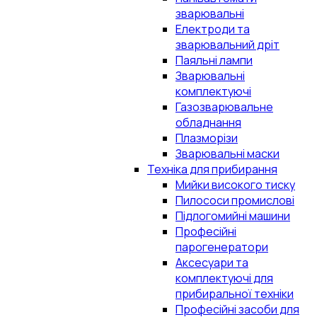
зварювальні
Електроди та
зварювальний дріт
Паяльні лампи
Зварювальні
комплектуючі
Газозварювальне
обладнання
Плазморізи
Зварювальні маски
Техніка для прибирання
Мийки високого тиску
Пилососи промислові
Підлогомийні машини
Професійні
парогенератори
Аксесуари та
комплектуючі для
прибиральної техніки
Професійні засоби для