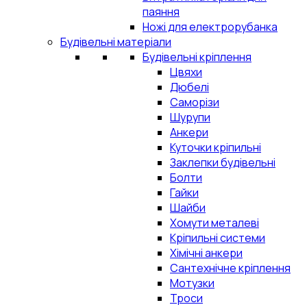
паяння
Ножі для електрорубанка
Будівельні матеріали
Будівельні кріплення
Цвяхи
Дюбелі
Саморізи
Шурупи
Анкери
Куточки кріпильні
Заклепки будівельні
Болти
Гайки
Шайби
Хомути металеві
Кріпильні системи
Хімічні анкери
Сантехнічне кріплення
Мотузки
Троси