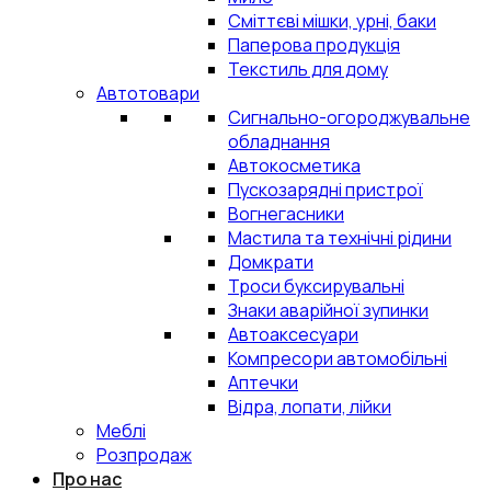
Сміттєві мішки, урні, баки
Паперова продукція
Текстиль для дому
Автотовари
Сигнально-огороджувальне
обладнання
Автокосметика
Пускозарядні пристрої
Вогнегасники
Мастила та технічні рідини
Домкрати
Троси буксирувальні
Знаки аварійної зупинки
Автоаксесуари
Компресори автомобільні
Аптечки
Відра, лопати, лійки
Меблі
Розпродаж
Про нас