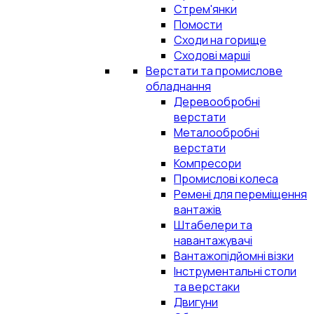
Стрем'янки
Помости
Сходи на горище
Сходові марші
Верстати та промислове
обладнання
Деревообробні
верстати
Металообробні
верстати
Компресори
Промислові колеса
Ремені для переміщення
вантажів
Штабелери та
навантажувачі
Вантажопідйомні візки
Інструментальні столи
та верстаки
Двигуни