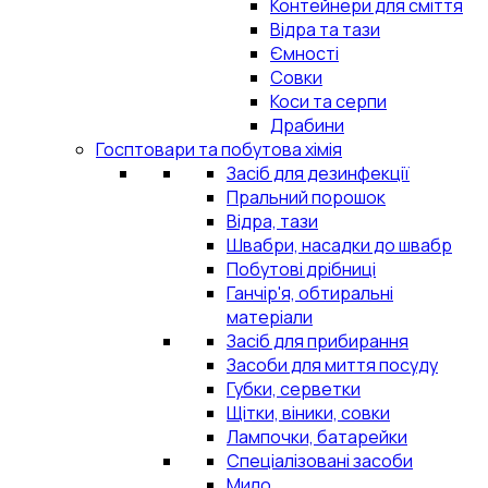
Контейнери для сміття
Відра та тази
Ємності
Совки
Коси та серпи
Драбини
Госптовари та побутова хімія
Засіб для дезинфекції
Пральний порошок
Відра, тази
Швабри, насадки до швабр
Побутові дрібниці
Ганчір'я, обтиральні
матеріали
Засіб для прибирання
Засоби для миття посуду
Губки, серветки
Щітки, віники, совки
Лампочки, батарейки
Спеціалізовані засоби
Мило