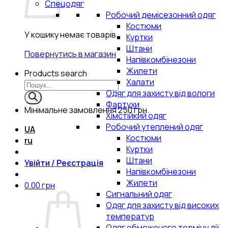
Спецодяг
Робочий демісезонний одяг
Костюми
У кошику немає товарів.
Куртки
Штани
Повернутись в магазин
Напівкомбінезони
Жилети
Products search
Халати
Одяг для захисту від вологи
Фартухи
Мінімальне замовлення
250 грн.
Хімстійкий одяг
Робочий утеплений одяг
UA
Костюми
ru
Куртки
Штани
Увійти / Реєстрація
Напівкомбінезони
Жилети
0.00
грн
Сигнальний одяг
Одяг для захисту від високих
температур
Одяг обмеженого терміну дії