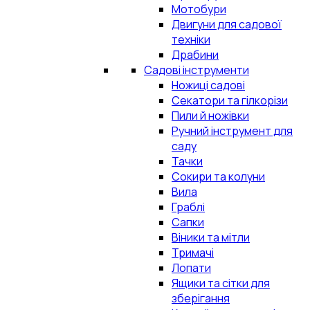
Мотобури
Двигуни для садової
техніки
Драбини
Садові інструменти
Ножиці садові
Секатори та гілкорізи
Пили й ножівки
Ручний інструмент для
саду
Тачки
Сокири та колуни
Вила
Граблі
Сапки
Віники та мітли
Тримачі
Лопати
Ящики та сітки для
зберігання