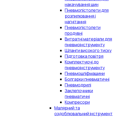
накачування шин
Пневмопістолети для
розпилювання і
нагнітання
Пневмопістолети
продувні
Витратні матеріали для
пневмоінструменту
Шланги високого тиску
Підготовка повітря
Комплектуючі до
пневмоінструменту
Пневмошліфмашини
Болгарки пневматичні
Пневмодрилі
Заклепочники
пневматичні
Компресори
Малярний та
оздоблювальний інструмент