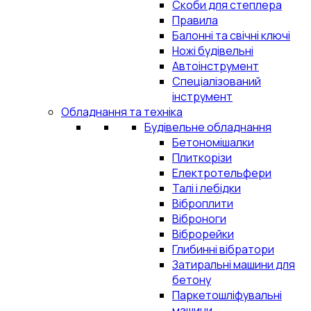
Скоби для степлера
Правила
Балонні та свічні ключі
Ножі будівельні
Автоінструмент
Спеціалізований
інструмент
Обладнання та техніка
Будівельне обладнання
Бетономішалки
Плиткорізи
Електротельфери
Талі і лебідки
Віброплити
Віброноги
Віброрейки
Глибинні вібратори
Затиральні машини для
бетону
Паркетошліфувальні
машини