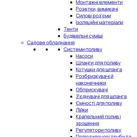
Монтажні елементи
Розетки, вимикачі
Силові роз'єми
Ізоляційні матеріали
Тенти
Будівельні суміші
Садове обладнання
Системи поливу
Насоси
Шланги для поливу
Котушки для шланга
Розбризкувачі й
наконечники
Обприскувачі
З'єднувачі для шланга
Ємності для поливу
Лійки
Крапельний полив і
зрошення
Регулятори поливу
Поліетиленові труби та