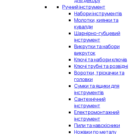
для декору
Ручний інструмент
Набори інструментів
Молотки, киянки та
кувалди
Шарнірно-губцевий
інструмент
Викрутки та набори
викруток
Ключі та набори ключів
Ключі трубні та розвідні
Воротки, тріскачки та
головки
Сумки та ящики для
інструментів
Сантехнічний
інструмент
Електромонтажний
інструмент
Пили та навскісники
Ножівки по металу