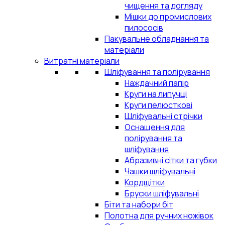
чищення та догляду
Мішки до промислових
пилососів
Пакувальне обладнання та
матеріали
Витратні матеріали
Шліфування та полірування
Наждачний папір
Круги на липучці
Круги пелюсткові
Шліфувальні стрічки
Оснащення для
полірування та
шліфування
Абразивні сітки та губки
Чашки шліфувальні
Кордщітки
Бруски шліфувальні
Біти та набори біт
Полотна для ручних ножівок