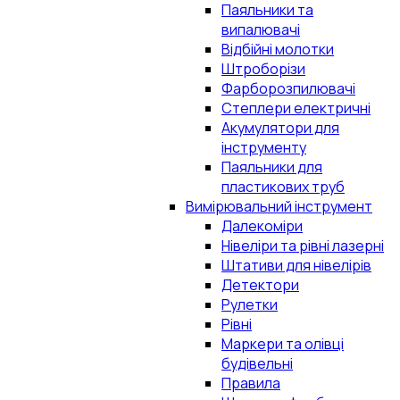
Паяльники та
випалювачі
Відбійні молотки
Штроборізи
Фарборозпилювачі
Степлери електричні
Акумулятори для
інструменту
Паяльники для
пластикових труб
Вимірювальний інструмент
Далекоміри
Нівеліри та рівні лазерні
Штативи для нівелірів
Детектори
Рулетки
Рівні
Маркери та олівці
будівельні
Правила