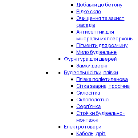
Добавки до бетону
Рідке скло
Очищення та захист
фасадів
Антисептик для
мінеральних поверхонь
Пігменти для розчину
Мило будівельне
Фурнітура для дверей
Замки дверні
Будівельні сітки, плівки
Плівка поліетиленова
Сітка зварна, просічна
Склосітка
Склополотно
Серп'янка
Стрічки будівельно-
монтажні
Електротовари
Кабель, дріт