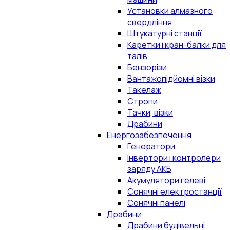
Установки алмазного
свердління
Штукатурні станції
Каретки і кран-балки для
талів
Бензорізи
Вантажопідйомні візки
Такелаж
Стропи
Тачки, візки
Драбини
Енергозабезпечення
Генератори
Інвертори і контролери
заряду АКБ
Акумулятори гелеві
Сонячні електростанції
Сонячні панелі
Драбини
Драбини будівельні