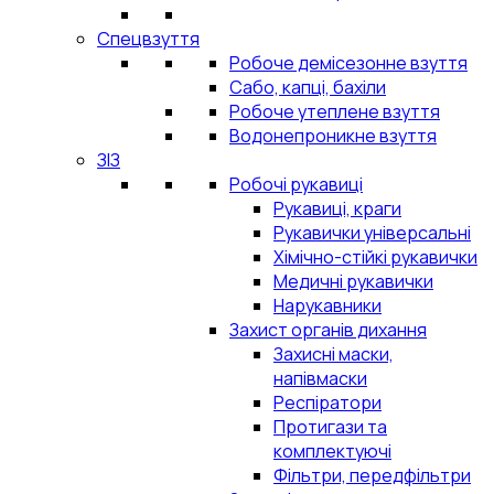
Спецвзуття
Робоче демісезонне взуття
Сабо, капці, бахіли
Робоче утеплене взуття
Водонепроникне взуття
ЗІЗ
Робочі рукавиці
Рукавиці, краги
Рукавички універсальні
Хімічно-стійкі рукавички
Медичні рукавички
Нарукавники
Захист органів дихання
Захисні маски,
напівмаски
Респіратори
Протигази та
комплектуючі
Фільтри, передфільтри