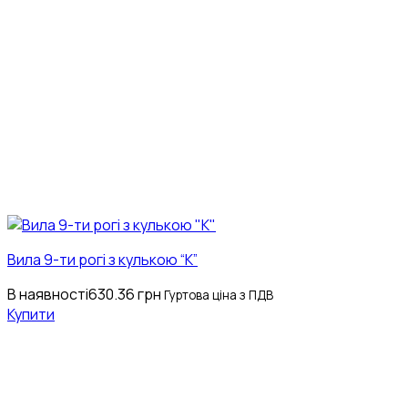
Вила 9-ти рогі з кулькою “К”
В наявності
630.36
грн
Гуртова ціна з ПДВ
Купити