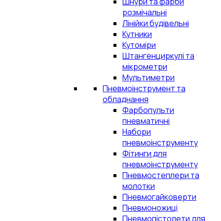
Шнури та фарби
розмічальні
Лінійки будівельні
Кутники
Кутоміри
Штангенциркулі та
мікрометри
Мультиметри
Пневмоінструмент та
обладнання
Фарбопульти
пневматичні
Набори
пневмоінструменту
Фітинги для
пневмоінструменту
Пневмостеплери та
молотки
Пневмогайковерти
Пневмоножиці
Пневмопістолети для