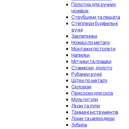
Полотна для ручних
ножівок
Струбцини та лещата
Степлери будівельні
ручні
Заклепники
Ножиці по металу
Монтажні пістолети
Напилки
Мітчики та плашки
Стамески, долото
Рубанки ручні
Щітки по металу
Склорізи
Присоски для скла
Мультитули
Лінзи та лупи
Тримачі інструментів
Ломи та цвяходери
Зубила