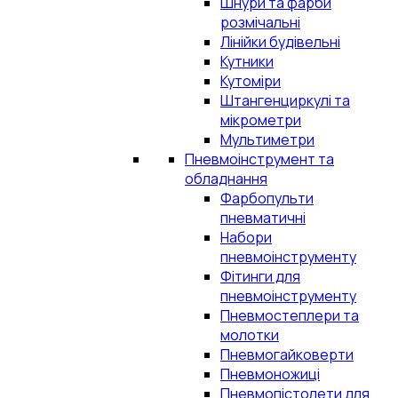
Шнури та фарби
розмічальні
Лінійки будівельні
Кутники
Кутоміри
Штангенциркулі та
мікрометри
Мультиметри
Пневмоінструмент та
обладнання
Фарбопульти
пневматичні
Набори
пневмоінструменту
Фітинги для
пневмоінструменту
Пневмостеплери та
молотки
Пневмогайковерти
Пневмоножиці
Пневмопістолети для