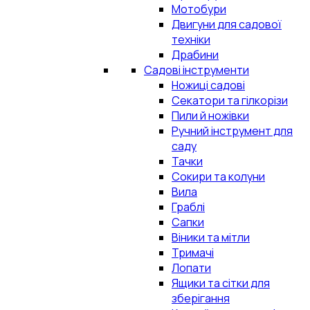
Мотобури
Двигуни для садової
техніки
Драбини
Садові інструменти
Ножиці садові
Секатори та гілкорізи
Пили й ножівки
Ручний інструмент для
саду
Тачки
Сокири та колуни
Вила
Граблі
Сапки
Віники та мітли
Тримачі
Лопати
Ящики та сітки для
зберігання