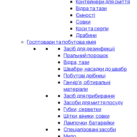
Контейнери для сміття
Відра та тази
Ємності
Совки
Коси та серпи
Драбини
Госптовари та побутова хімія
Засіб для дезинфекції
Пральний порошок
Відра, тази
Швабри, насадки до швабр
Побутові дрібниці
Ганчір'я, обтиральні
матеріали
Засіб для прибирання
Засоби для миття посуду
Губки, серветки
Щітки, віники, совки
Лампочки, батарейки
Спеціалізовані засоби
Мило