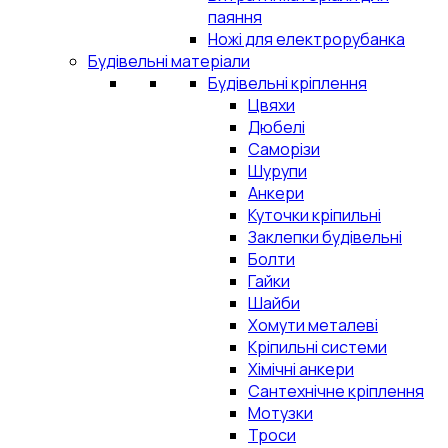
паяння
Ножі для електрорубанка
Будівельні матеріали
Будівельні кріплення
Цвяхи
Дюбелі
Саморізи
Шурупи
Анкери
Куточки кріпильні
Заклепки будівельні
Болти
Гайки
Шайби
Хомути металеві
Кріпильні системи
Хімічні анкери
Сантехнічне кріплення
Мотузки
Троси