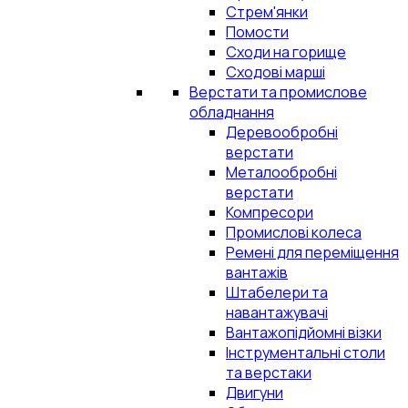
Стрем'янки
Помости
Сходи на горище
Сходові марші
Верстати та промислове
обладнання
Деревообробні
верстати
Металообробні
верстати
Компресори
Промислові колеса
Ремені для переміщення
вантажів
Штабелери та
навантажувачі
Вантажопідйомні візки
Інструментальні столи
та верстаки
Двигуни