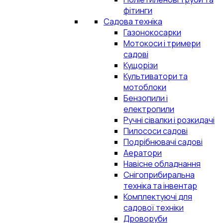
фітинги
Садова техніка
Газонокосарки
Мотокоси і тримери
садові
Кущорізи
Культиватори та
мотоблоки
Бензопили і
електропили
Ручні сівалки і розкидачі
Пилососи садові
Подрібнювачі садові
Аератори
Навісне обладнання
Снігоприбиральна
техніка та інвентар
Комплектуючі для
садової техніки
Дроворуби