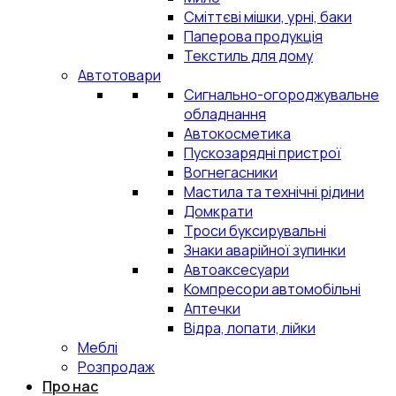
Сміттєві мішки, урні, баки
Паперова продукція
Текстиль для дому
Автотовари
Сигнально-огороджувальне
обладнання
Автокосметика
Пускозарядні пристрої
Вогнегасники
Мастила та технічні рідини
Домкрати
Троси буксирувальні
Знаки аварійної зупинки
Автоаксесуари
Компресори автомобільні
Аптечки
Відра, лопати, лійки
Меблі
Розпродаж
Про нас