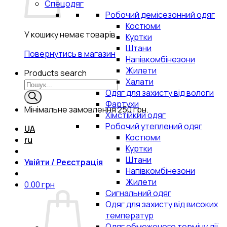
Спецодяг
Робочий демісезонний одяг
Костюми
У кошику немає товарів.
Куртки
Штани
Повернутись в магазин
Напівкомбінезони
Жилети
Products search
Халати
Одяг для захисту від вологи
Фартухи
Мінімальне замовлення
250 грн.
Хімстійкий одяг
Робочий утеплений одяг
UA
Костюми
ru
Куртки
Штани
Увійти / Реєстрація
Напівкомбінезони
Жилети
0.00
грн
Сигнальний одяг
Одяг для захисту від високих
температур
Одяг обмеженого терміну дії