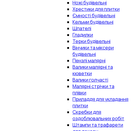
Ножі будівельні
Хрестики для плитки
Ємності будівельні
Кельми будівельні
Шпателі
Гладилки
Терки будівельні
Вінчики та міксери
будівельні
Пензлі малярні
Валики малярні та
кюветки
Валики голчасті
Малярні стрічки та
плівки
Приладдя для укладання
плитки
Скребки для
оздоблювальних робіт
Штампи та трафарети