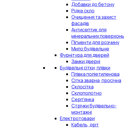
Добавки до бетону
Рідке скло
Очищення та захист
фасадів
Антисептик для
мінеральних поверхонь
Пігменти для розчину
Мило будівельне
Фурнітура для дверей
Замки дверні
Будівельні сітки, плівки
Плівка поліетиленова
Сітка зварна, просічна
Склосітка
Склополотно
Серп'янка
Стрічки будівельно-
монтажні
Електротовари
Кабель, дріт