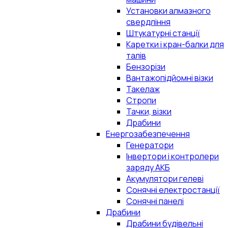
Установки алмазного
свердління
Штукатурні станції
Каретки і кран-балки для
талів
Бензорізи
Вантажопідйомні візки
Такелаж
Стропи
Тачки, візки
Драбини
Енергозабезпечення
Генератори
Інвертори і контролери
заряду АКБ
Акумулятори гелеві
Сонячні електростанції
Сонячні панелі
Драбини
Драбини будівельні