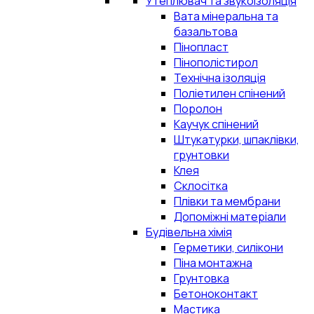
Утеплювач та звукоізоляція
Вата мінеральна та
базальтова
Пінопласт
Пінополістирол
Технічна ізоляція
Поліетилен спінений
Поролон
Каучук спінений
Штукатурки, шпаклівки,
грунтовки
Клея
Склосітка
Плівки та мембрани
Допоміжні матеріали
Будівельна хімія
Герметики, силікони
Піна монтажна
Грунтовка
Бетоноконтакт
Мастика