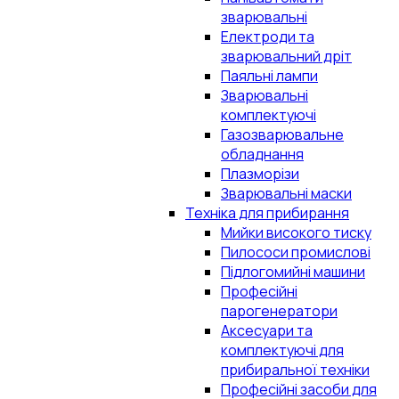
зварювальні
Електроди та
зварювальний дріт
Паяльні лампи
Зварювальні
комплектуючі
Газозварювальне
обладнання
Плазморізи
Зварювальні маски
Техніка для прибирання
Мийки високого тиску
Пилососи промислові
Підлогомийні машини
Професійні
парогенератори
Аксесуари та
комплектуючі для
прибиральної техніки
Професійні засоби для