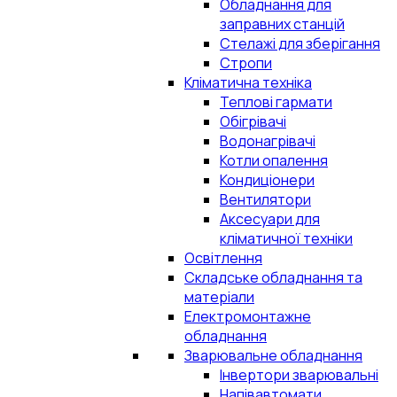
Обладнання для
заправних станцій
Стелажі для зберігання
Стропи
Кліматична техніка
Теплові гармати
Обігрівачі
Водонагрівачі
Котли опалення
Кондиціонери
Вентилятори
Аксесуари для
кліматичної техніки
Освітлення
Складське обладнання та
матеріали
Електромонтажне
обладнання
Зварювальне обладнання
Інвертори зварювальні
Напівавтомати