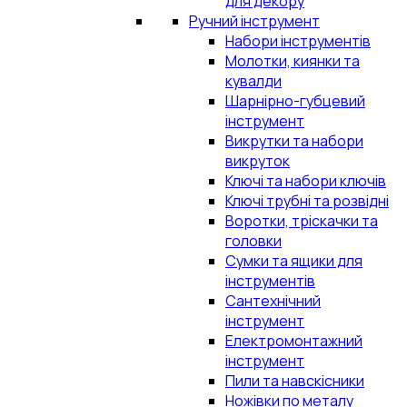
для декору
Ручний інструмент
Набори інструментів
Молотки, киянки та
кувалди
Шарнірно-губцевий
інструмент
Викрутки та набори
викруток
Ключі та набори ключів
Ключі трубні та розвідні
Воротки, тріскачки та
головки
Сумки та ящики для
інструментів
Сантехнічний
інструмент
Електромонтажний
інструмент
Пили та навскісники
Ножівки по металу