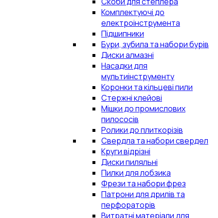
Скоби для степлера
Комплектуючі до
електроінструмента
Підшипники
Бури, зубила та набори бурів
Диски алмазні
Насадки для
мультиінструменту
Коронки та кільцеві пили
Стержні клейові
Мішки до промислових
пилососів
Ролики до плиткорізів
Свердла та набори свердел
Круги відрізні
Диски пиляльні
Пилки для лобзика
Фрези та набори фрез
Патрони для дрилів та
перфораторів
Витратні матеріали для