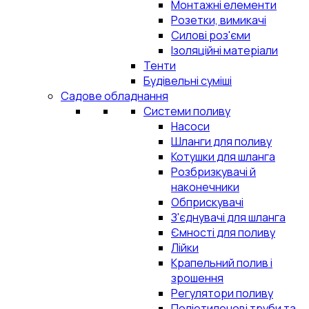
Монтажні елементи
Розетки, вимикачі
Силові роз'єми
Ізоляційні матеріали
Тенти
Будівельні суміші
Садове обладнання
Системи поливу
Насоси
Шланги для поливу
Котушки для шланга
Розбризкувачі й
наконечники
Обприскувачі
З'єднувачі для шланга
Ємності для поливу
Лійки
Крапельний полив і
зрошення
Регулятори поливу
Поліетиленові труби та