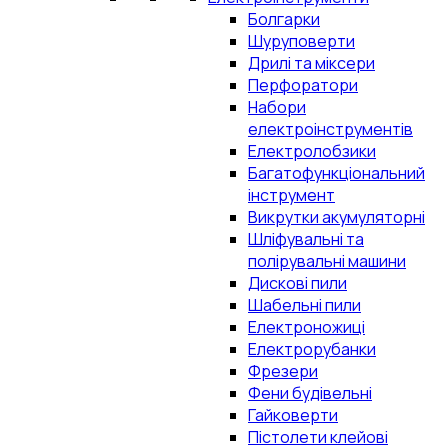
Болгарки
Шуруповерти
Дрилі та міксери
Перфоратори
Набори
електроінструментів
Електролобзики
Багатофункціональний
інструмент
Викрутки акумуляторні
Шліфувальні та
полірувальні машини
Дискові пили
Шабельні пили
Електроножиці
Електрорубанки
Фрезери
Фени будівельні
Гайковерти
Пістолети клейові