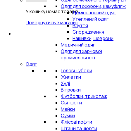
Одяг для охорони, камуфляж
У кошику немає товарів.
Демісезонний одяг
Утеплений одяг
Повернутись в магазин
Взуття
Спорядження
Нашивки, шеврони
Медичний одяг
Одяг для харчової
промисловості
Одяг
Головні убори
Жилетки
Худі
Вітровки
Футболки, трикотаж
Світшоти
Майки
Сумки
Флісові кофти
Штани та шорти