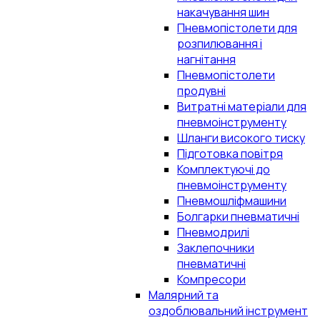
накачування шин
Пневмопістолети для
розпилювання і
нагнітання
Пневмопістолети
продувні
Витратні матеріали для
пневмоінструменту
Шланги високого тиску
Підготовка повітря
Комплектуючі до
пневмоінструменту
Пневмошліфмашини
Болгарки пневматичні
Пневмодрилі
Заклепочники
пневматичні
Компресори
Малярний та
оздоблювальний інструмент