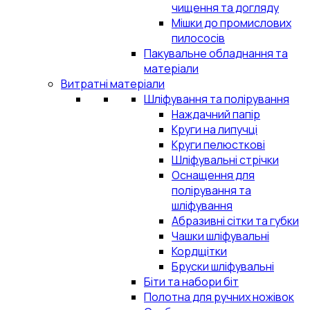
чищення та догляду
Мішки до промислових
пилососів
Пакувальне обладнання та
матеріали
Витратні матеріали
Шліфування та полірування
Наждачний папір
Круги на липучці
Круги пелюсткові
Шліфувальні стрічки
Оснащення для
полірування та
шліфування
Абразивні сітки та губки
Чашки шліфувальні
Кордщітки
Бруски шліфувальні
Біти та набори біт
Полотна для ручних ножівок