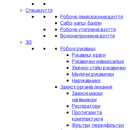
Спецвзуття
Робоче демісезонне взуття
Сабо, капці, бахіли
Робоче утеплене взуття
Водонепроникне взуття
ЗІЗ
Робочі рукавиці
Рукавиці, краги
Рукавички універсальні
Хімічно-стійкі рукавички
Медичні рукавички
Нарукавники
Захист органів дихання
Захисні маски,
напівмаски
Респіратори
Протигази та
комплектуючі
Фільтри, передфільтри