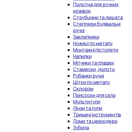
Полотна для ручних
ножівок
Струбцини та лещата
Степлери будівельні
ручні
Заклепники
Ножиці по металу
Монтажні пістолети
Напилки
Мітчики та плашки
Стамески, долото
Рубанки ручні
Щітки по металу
Склорізи
Присоски для скла
Мультитули
Лінзи та лупи
Тримачі інструментів
Ломи та цвяходери
Зубила