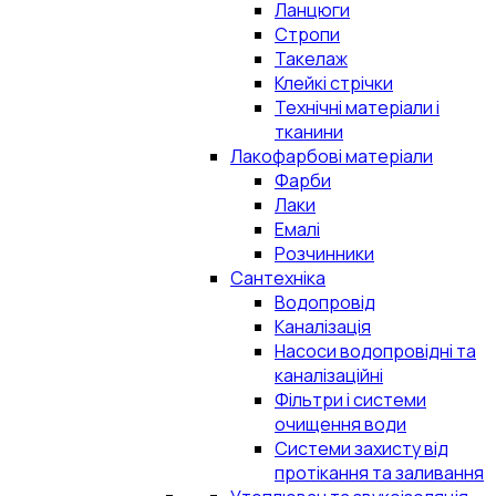
Ланцюги
Стропи
Такелаж
Клейкі стрічки
Технічні матеріали і
тканини
Лакофарбові матеріали
Фарби
Лаки
Емалі
Розчинники
Сантехніка
Водопровід
Каналізація
Насоси водопровідні та
каналізаційні
Фільтри і системи
очищення води
Системи захисту від
протікання та заливання