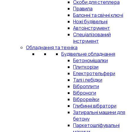
Скоби для степлера
Правила
Балонні та свічні ключі
Ножі будівельні
Автоінструмент
Спеціалізований
інструмент
Обладнання та техніка
Будівельне обладнання
Бетономішалки
Плиткорізи
Електротельфери
Талі і лебідки
Віброплити
Віброноги
Віброрейки
Глибинні вібратори
Затиральні машини для
бетону
Паркетошліфувальні
машини