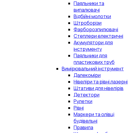
Паяльники та
випалювачі
Відбійні молотки
Штроборізи
Фарборозпилювачі
Степлери електричні
Акумулятори для
інструменту
Паяльники для
пластикових труб
Вимірювальний інструмент
Далекоміри
Нівеліри та рівні лазерні
Штативи для нівелірів
Детектори
Рулетки
Рівні
Маркери та олівці
будівельні
Правила